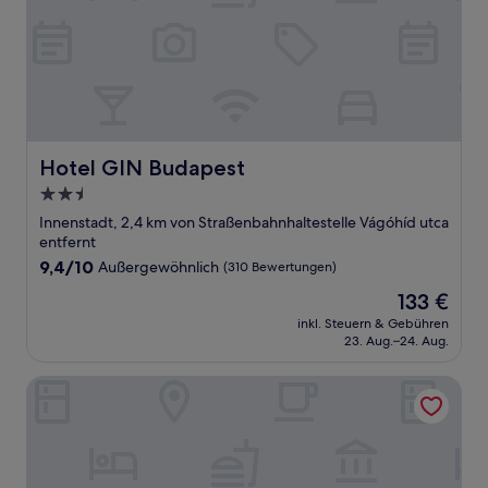
Hotel GIN Budapest
Hotel GIN Budapest
2.5-
Sterne-
Innenstadt, 2,4 km von Straßenbahnhaltestelle Vágóhíd utca
Unterkunft
entfernt
9.4
9,4/10
Außergewöhnlich
(310 Bewertungen)
von
Der
133 €
10,
Preis
Außergewöhnlich,
inkl. Steuern & Gebühren
beträgt
23. Aug.–24. Aug.
(310
133 €
Bewertungen)
EST Grand Hotel Savoy