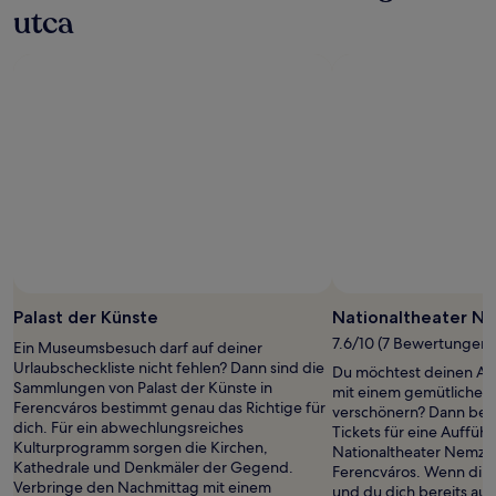
utca
Palast der Künste
Nationaltheater Ne
7.6/10 (7 Bewertungen)
Ein Museumsbesuch darf auf deiner
Urlaubscheckliste nicht fehlen? Dann sind die
Du möchtest deinen Auf
Sammlungen von Palast der Künste in
mit einem gemütlichen
Ferencváros bestimmt genau das Richtige für
verschönern? Dann beso
dich. Für ein abwechlungsreiches
Tickets für eine Aufführ
Kulturprogramm sorgen die Kirchen,
Nationaltheater Nemzeti
Kathedrale und Denkmäler der Gegend.
Ferencváros. Wenn dir 
Verbringe den Nachmittag mit einem
und du dich bereits auf 