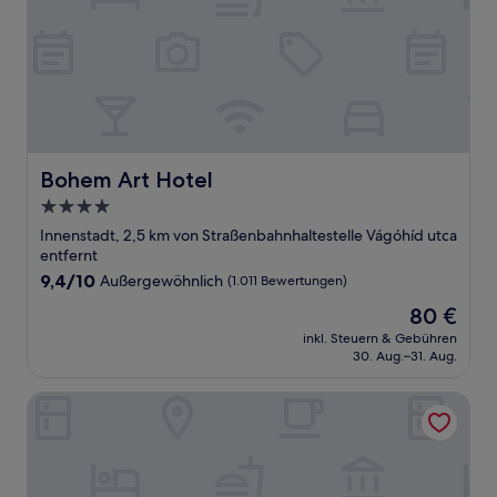
Bohem Art Hotel
Bohem Art Hotel
4.0-
Sterne-
Innenstadt, 2,5 km von Straßenbahnhaltestelle Vágóhíd utca
Unterkunft
entfernt
9.4
9,4/10
Außergewöhnlich
(1.011 Bewertungen)
von
Der
80 €
10,
Preis
Außergewöhnlich,
inkl. Steuern & Gebühren
beträgt
30. Aug.–31. Aug.
(1.011
80 €
Bewertungen)
Hotel GIN Budapest