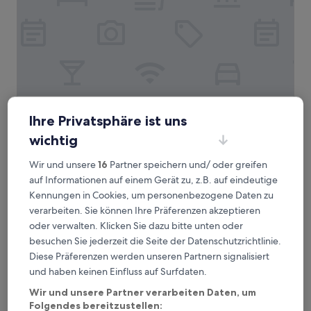
Apartments Kozmo Residences Budapest
Apartments Kozmo Residences
Ihre Privatsphäre ist uns
Budapest
wichtig
5.0-
Sterne-
Csarnok negyed, 1,9 km von Straßenbahnhaltestelle Vágóhíd
Wir und unsere
16
Partner speichern und/ oder greifen
Unterkunft
utca entfernt
auf Informationen auf einem Gerät zu, z.B. auf eindeutige
9.8
9,8/10
Außergewöhnlich
(21 Bewertungen)
Kennungen in Cookies, um personenbezogene Daten zu
von
verarbeiten. Sie können Ihre Präferenzen akzeptieren
Der
121 €
10,
Preis
oder verwalten. Klicken Sie dazu bitte unten oder
Außergewöhnlich,
inkl. Steuern & Gebühren
beträgt
17. Aug.–18. Aug.
(21
besuchen Sie jederzeit die Seite der Datenschutzrichtlinie.
121 €
Bewertungen)
Diese Präferenzen werden unseren Partnern signalisiert
Oasis Inn Budapest
und haben keinen Einfluss auf Surfdaten.
Wir und unsere Partner verarbeiten Daten, um
Folgendes bereitzustellen: