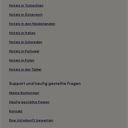
Bezirk VI: Hotels
Hotels in Tschechien
Hotels nahe Straßenbahnhaltestelle Kelenföld
Hotels in Österreich
vasútállomás M
Hotels in den Niederlanden
Hotels nahe U-Bahn-Station Soroksári út
Hotels in Italien
Hotels nahe Straßenbahnhaltestelle Wesselényi utca
Hotels in Schweden
Hotels nahe Soroksár-Station
Hotels in Portugal
Bezirk XX: Hotels
Hotels nahe Straßenbahnhaltestelle Rákospalota
Hotels in Polen
Hotels nahe Soroksár felső Station
Hotels in der Türkei
Hotels nahe Straßenbahnhaltestelle Süveg utca
Support und häufig gestellte Fragen
Hotels nahe Straßenbahnhaltestelle Keleti Pályaudvar M
Meine Buchungen
Hotels nahe Istvántelek-Station
Häufig gestellte Fragen
Hotels nahe Straßenbahnhaltestelle Tél utca / Pozsonyi
utca
Kontakt
Hotels nahe Straßenbahnhaltestelle Rudas Gyógyfürdő
Eine Unterkunft bewerten
Hotels nahe Straßenbahnhaltestelle Margitsziget