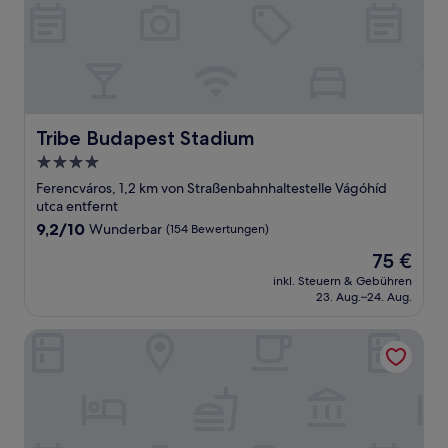
Tribe Budapest Stadium
Tribe Budapest Stadium
4.0-
Sterne-
Ferencváros, 1,2 km von Straßenbahnhaltestelle Vágóhíd
Unterkunft
utca entfernt
9.2
9,2/10
Wunderbar
(154 Bewertungen)
von
Der
75 €
10,
Preis
Wunderbar,
inkl. Steuern & Gebühren
beträgt
23. Aug.–24. Aug.
(154
75 €
Bewertungen)
Leo Boutique Rooms - Adults Only