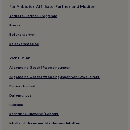
Hotels nahe Pestszenterzsébet Jódos-Sós Spa und Bad
Für Anbieter, Affliliate-Partner und Medien
Hotels nahe Straßenbahnhaltestelle Hauszmann Alajos
Affiliate-Partner-Programm
utca
Presse
Hotels nahe Budapest
Bei uns werben
Hotels nahe Straßenbahnhaltestelle Corvin körút
Reiseveranstalter
Richtlinien
Allgemeine Geschäftsbedingungen
Allgemeine Geschäftsbedingungen von FeWo-direkt
Barrierefreiheit
Datenschutz
Cookies
Rechtliche Hinweise/Kontakt
Inhaltsrichtlinien und Melden von Inhalten