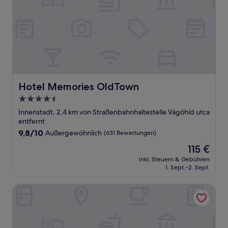
Hotel Memories OldTown
Hotel Memories OldTown
4.5-
Sterne-
Innenstadt, 2,4 km von Straßenbahnhaltestelle Vágóhíd utca
Unterkunft
entfernt
9.8
9,8/10
Außergewöhnlich
(631 Bewertungen)
von
Der
115 €
10,
Preis
Außergewöhnlich,
inkl. Steuern & Gebühren
beträgt
1. Sept.–2. Sept.
(631
115 €
Bewertungen)
Apartments Kozmo Residences Budapest