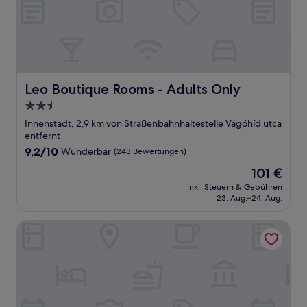
Leo Boutique Rooms - Adults Only
Leo Boutique Rooms - Adults Only
2.5-
Sterne-
Innenstadt, 2,9 km von Straßenbahnhaltestelle Vágóhíd utca
Unterkunft
entfernt
9.2
9,2/10
Wunderbar
(243 Bewertungen)
von
Der
101 €
10,
Preis
Wunderbar,
inkl. Steuern & Gebühren
beträgt
23. Aug.–24. Aug.
(243
101 €
Bewertungen)
Continental Hotel Budapest