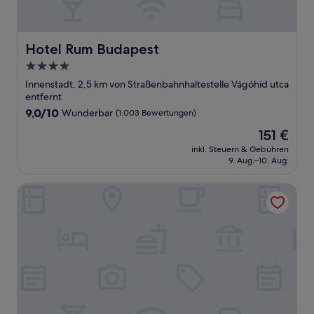
Hotel Rum Budapest
Hotel Rum Budapest
4.0-
Sterne-
Innenstadt, 2,5 km von Straßenbahnhaltestelle Vágóhíd utca
Unterkunft
entfernt
9.0
9,0/10
Wunderbar
(1.003 Bewertungen)
von
Der
151 €
10,
Preis
Wunderbar,
inkl. Steuern & Gebühren
beträgt
9. Aug.–10. Aug.
(1.003
151 €
Bewertungen)
ibis Budapest Stadium