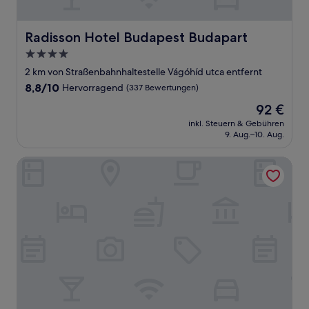
Radisson Hotel Budapest Budapart
Radisson Hotel Budapest Budapart
4.0-
Sterne-
2 km von Straßenbahnhaltestelle Vágóhíd utca entfernt
Unterkunft
8.8
8,8/10
Hervorragend
(337 Bewertungen)
von
Der
92 €
10,
Preis
Hervorragend,
inkl. Steuern & Gebühren
beträgt
9. Aug.–10. Aug.
(337
92 €
Bewertungen)
Corvin Center Suites