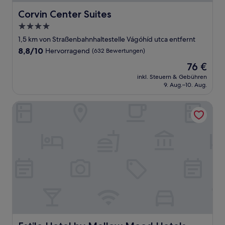
Corvin Center Suites
Corvin Center Suites
4.0-
Sterne-
1,5 km von Straßenbahnhaltestelle Vágóhíd utca entfernt
Unterkunft
8.8
8,8/10
Hervorragend
(632 Bewertungen)
von
Der
76 €
10,
Preis
Hervorragend,
inkl. Steuern & Gebühren
beträgt
9. Aug.–10. Aug.
(632
76 €
Bewertungen)
Estilo Hotel by Mellow Mood Hotels
Estilo Hotel by Mellow Mood Hotels