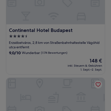
Continental Hotel Budapest
Continental Hotel Budapest
4.5-
Sterne-
Erzsébetváros, 2,8 km von Straßenbahnhaltestelle Vágóhíd
Unterkunft
utca entfernt
9.0
9,0/10
Wunderbar
(1.174 Bewertungen)
von
Der
148 €
10,
Preis
Wunderbar,
inkl. Steuern & Gebühren
beträgt
1. Sept.–2. Sept.
(1.174
148 €
Bewertungen)
Limehome Budapest Mosonyi u. 4