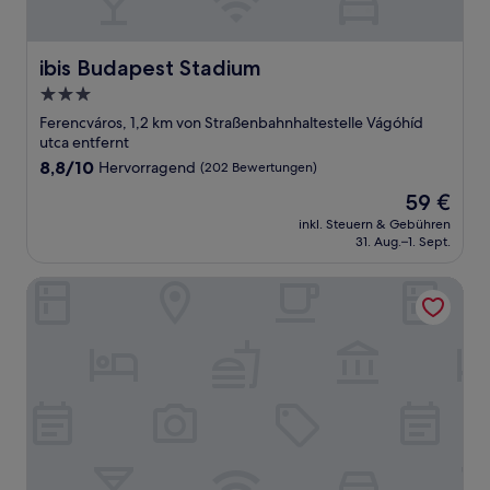
ibis Budapest Stadium
ibis Budapest Stadium
3.0-
Sterne-
Ferencváros, 1,2 km von Straßenbahnhaltestelle Vágóhíd
Unterkunft
utca entfernt
8.8
8,8/10
Hervorragend
(202 Bewertungen)
von
Der
59 €
10,
Preis
Hervorragend,
inkl. Steuern & Gebühren
beträgt
31. Aug.–1. Sept.
(202
59 €
Bewertungen)
Radisson Hotel Budapest Budapart