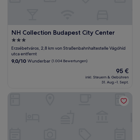
NH Collection Budapest City Center
NH Collection Budapest City Center
3.0-
Sterne-
Erzsébetváros, 2,8 km von Straßenbahnhaltestelle Vágóhíd
Unterkunft
utca entfernt
9.0
9,0/10
Wunderbar
(1.004 Bewertungen)
von
Der
95 €
10,
Preis
Wunderbar,
inkl. Steuern & Gebühren
beträgt
31. Aug.–1. Sept.
(1.004
95 €
Bewertungen)
Escala Hotel & Suites