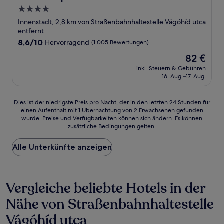
4.0-
Sterne-
Innenstadt, 2,8 km von Straßenbahnhaltestelle Vágóhíd utca
Unterkunft
entfernt
8.6
8,6/10
Hervorragend
(1.005 Bewertungen)
von
Der
82 €
10,
Preis
Hervorragend,
inkl. Steuern & Gebühren
beträgt
16. Aug.–17. Aug.
(1.005
82 €
Bewertungen)
Dies
Dies ist der niedrigste Preis pro Nacht, der in den letzten 24 Stunden für
einen Aufenthalt mit 1 Übernachtung von 2 Erwachsenen gefunden
ist
wurde. Preise und Verfügbarkeiten können sich ändern. Es können
der
zusätzliche Bedingungen gelten.
niedrigste
Preis
Alle Unterkünfte anzeigen
pro
Nacht,
der
in
Vergleiche beliebte Hotels in der
den
letzten
Nähe von Straßenbahnhaltestelle
24 Stunden
für
Vágóhíd utca
einen