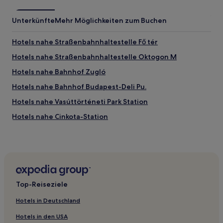
Unterkünfte
Mehr Möglichkeiten zum Buchen
Hotels nahe Straßenbahnhaltestelle Fő tér
Hotels nahe Straßenbahnhaltestelle Oktogon M
Hotels nahe Bahnhof Zugló
Hotels nahe Bahnhof Budapest-Deli Pu.
Hotels nahe Vasúttörténeti Park Station
Hotels nahe Cinkota-Station
Hotels nahe Straßenbahnhaltestelle Clark Ádám tér
Hotels nahe Ferencváros Bahnhof
Hotels nahe Straßenbahnhaltestelle Margitsziget /
Margit híd
Top-Reiseziele
Hotels nahe Hűvösvölgy-Station
Hotels nahe Angyalföld-Station
Hotels in Deutschland
Hotels nahe Bahnhof Budapest-Zuglo
Hotels in den USA