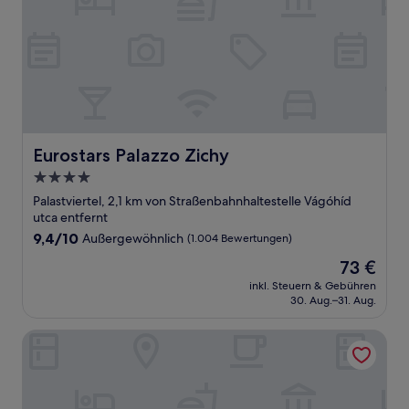
Eurostars Palazzo Zichy
Eurostars Palazzo Zichy
4.0-
Sterne-
Palastviertel, 2,1 km von Straßenbahnhaltestelle Vágóhíd
Unterkunft
utca entfernt
9.4
9,4/10
Außergewöhnlich
(1.004 Bewertungen)
von
Der
73 €
10,
Preis
Außergewöhnlich,
inkl. Steuern & Gebühren
beträgt
30. Aug.–31. Aug.
(1.004
73 €
Bewertungen)
Bohem Art Hotel