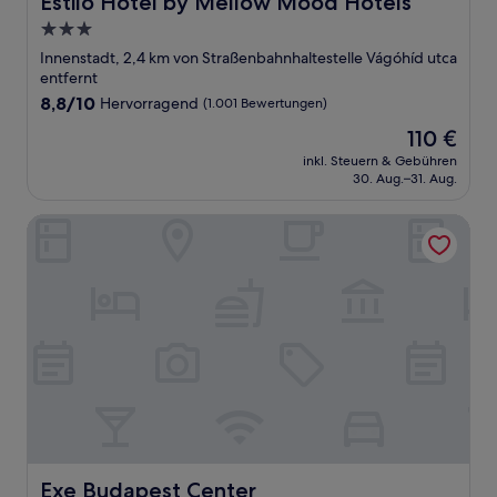
Estilo Hotel by Mellow Mood Hotels
3.0-
Sterne-
Innenstadt, 2,4 km von Straßenbahnhaltestelle Vágóhíd utca
Unterkunft
entfernt
8.8
8,8/10
Hervorragend
(1.001 Bewertungen)
von
Der
110 €
10,
Preis
Hervorragend,
inkl. Steuern & Gebühren
beträgt
30. Aug.–31. Aug.
(1.001
110 €
Bewertungen)
Exe Budapest Center
Exe Budapest Center
Exe Budapest Center