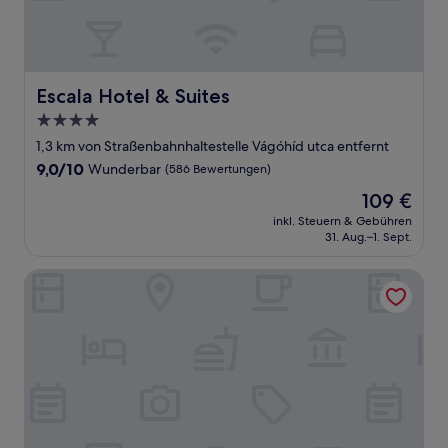
Escala Hotel & Suites
Escala Hotel & Suites
4.0-
Sterne-
1,3 km von Straßenbahnhaltestelle Vágóhíd utca entfernt
Unterkunft
9.0
9,0/10
Wunderbar
(586 Bewertungen)
von
Der
109 €
10,
Preis
Wunderbar,
inkl. Steuern & Gebühren
beträgt
31. Aug.–1. Sept.
(586
109 €
Bewertungen)
Hotel Rum Budapest