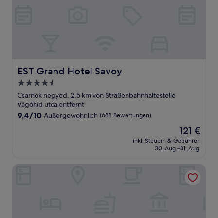
EST Grand Hotel Savoy
EST Grand Hotel Savoy
4.5-
Sterne-
Csarnok negyed, 2,5 km von Straßenbahnhaltestelle
Unterkunft
Vágóhíd utca entfernt
9.4
9,4/10
Außergewöhnlich
(688 Bewertungen)
von
Der
121 €
10,
Preis
Außergewöhnlich,
inkl. Steuern & Gebühren
beträgt
30. Aug.–31. Aug.
(688
121 €
Bewertungen)
Tribe Budapest Stadium