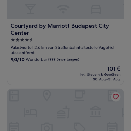
Courtyard by Marriott Budapest City Center
Courtyard by Marriott Budapest City
Center
4.5-
Sterne-
Palastviertel, 2,6 km von Straßenbahnhaltestelle Vágóhíd
Unterkunft
utca entfernt
9.0
9,0/10
Wunderbar
(999 Bewertungen)
von
Der
101 €
10,
Preis
Wunderbar,
inkl. Steuern & Gebühren
beträgt
30. Aug.–31. Aug.
(999
101 €
Bewertungen)
NH Collection Budapest City Center