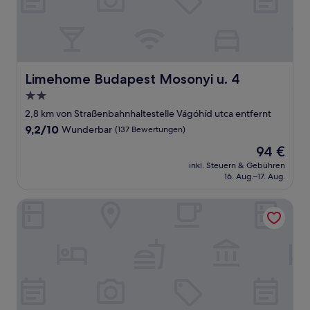
Limehome Budapest Mosonyi u. 4
Limehome Budapest Mosonyi u. 4
2.0-
Sterne-
2,8 km von Straßenbahnhaltestelle Vágóhíd utca entfernt
Unterkunft
9.2
9,2/10
Wunderbar
(137 Bewertungen)
von
Der
94 €
10,
Preis
Wunderbar,
inkl. Steuern & Gebühren
beträgt
16. Aug.–17. Aug.
(137
94 €
Bewertungen)
Courtyard by Marriott Budapest City Center