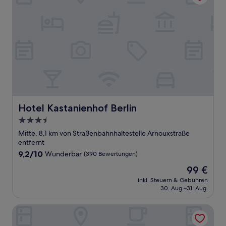
Hotel Kastanienhof Berlin
Hotel Kastanienhof Berlin
3.5-
Sterne-
Mitte, 8,1 km von Straßenbahnhaltestelle Arnouxstraße
Unterkunft
entfernt
9.2
9,2/10
Wunderbar
(390 Bewertungen)
von
Der
99 €
10,
Preis
Wunderbar,
inkl. Steuern & Gebühren
beträgt
30. Aug.–31. Aug.
(390
99 €
Bewertungen)
Leonardo Royal Hotel Berlin Alexanderplatz