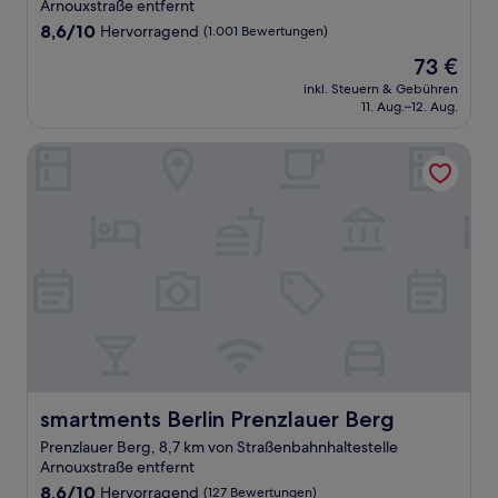
Unterkunft
Arnouxstraße entfernt
8.6
8,6/10
Hervorragend
(1.001 Bewertungen)
von
Der
73 €
10,
Preis
Hervorragend,
inkl. Steuern & Gebühren
beträgt
11. Aug.–12. Aug.
(1.001
73 €
Bewertungen)
smartments Berlin Prenzlauer Berg
smartments Berlin Prenzlauer Berg
smartments Berlin Prenzlauer Berg
Prenzlauer Berg, 8,7 km von Straßenbahnhaltestelle
Arnouxstraße entfernt
8.6
8,6/10
Hervorragend
(127 Bewertungen)