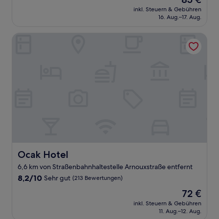
10,
Preis
Hervorragend,
inkl. Steuern & Gebühren
beträgt
16. Aug.–17. Aug.
(1.000
85 €
Bewertungen)
Ocak Hotel
Ocak Hotel
Ocak Hotel
6,6 km von Straßenbahnhaltestelle Arnouxstraße entfernt
8.2
8,2/10
Sehr gut
(213 Bewertungen)
von
Der
72 €
10,
Preis
Sehr
inkl. Steuern & Gebühren
beträgt
11. Aug.–12. Aug.
gut,
72 €