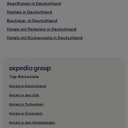
Aparthotels in Deutschland
Hostels in Deutschland
Boutique- in Deutschland
Hotels mit Parkplatz in Deutschland
Hotels mit Küchenzeile in Deutschland
Hotels mit Wellnessbereich in Deutschland
Hotels mit Pool in Deutschland
Hotels mit WLAN in Deutschland
Haustierfreundliche in Deutschland
Top-Reiseziele
Familien in Deutschland
Hotels in Deutschland
Hotels mit Fitnessbereich in Deutschland
Hotels in den USA
Hotels mit inbegriffenem Frühstück in Deutschland
Hotels in Tschechien
Business in Deutschland
Hotels in Österreich
Lgbtqia-Freundliche in Deutschland
Hotels in den Niederlanden
Hotels nahe Straßenbahnhaltestelle Simplonstraße