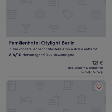
Familienhotel Citylight Berlin
Familienhotel Citylight Berlin
7,1 km von Straßenbahnhaltestelle Arnouxstraße entfernt
8.6
8,6/10
Hervorragend
(1.001 Bewertungen)
von
Der
121 €
10,
Preis
Hervorragend,
inkl. Steuern & Gebühren
beträgt
9. Aug.–10. Aug.
(1.001
121 €
Bewertungen)
Gorki Apartments Berlin