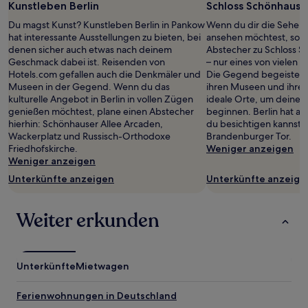
gefunden
Kunstleben Berlin
Schloss Schönhause
wurde.
Du magst Kunst? Kunstleben Berlin in Pankow
Wenn du dir die Sehens
Preise
hat interessante Ausstellungen zu bieten, bei
ansehen möchtest, sollt
und
denen sicher auch etwas nach deinem
Abstecher zu Schloss 
Verfügbarkeiten
Geschmack dabei ist. Reisenden von
– nur eines von vielen 
können
Hotels.com gefallen auch die Denkmäler und
Die Gegend begeistert
sich
Museen in der Gegend. Wenn du das
ihren Museen und ihren
ändern.
kulturelle Angebot in Berlin in vollen Zügen
ideale Orte, um deine 
Es
genießen möchtest, plane einen Abstecher
beginnen. Berlin hat a
können
hierhin: Schönhauser Allee Arcaden,
du besichtigen kannst,
zusätzliche
Wackerplatz und Russisch-Orthodoxe
Brandenburger Tor.
Bedingungen
Friedhofskirche.
Weniger anzeigen
gelten.
Weniger anzeigen
Unterkünfte anzeigen
Unterkünfte anzeige
Weiter erkunden
Unterkünfte
Mietwagen
Ferienwohnungen in Deutschland