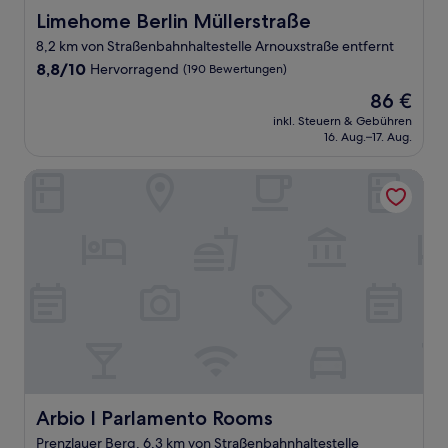
Limehome Berlin Müllerstraße
Limehome Berlin Müllerstraße
8,2 km von Straßenbahnhaltestelle Arnouxstraße entfernt
8.8
8,8/10
Hervorragend
(190 Bewertungen)
von
Der
86 €
10,
Preis
Hervorragend,
inkl. Steuern & Gebühren
beträgt
16. Aug.–17. Aug.
(190
86 €
Bewertungen)
Arbio I Parlamento Rooms
Arbio I Parlamento Rooms
Arbio I Parlamento Rooms
Prenzlauer Berg, 6,3 km von Straßenbahnhaltestelle