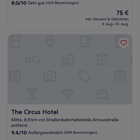
8.0
8,0/10
Sehr gut
(663 Bewertungen)
von
Der
75 €
10,
Preis
Sehr
inkl. Steuern & Gebühren
beträgt
9. Aug.–10. Aug.
gut,
75 €
(663
Bewertungen)
The Circus Hotel
The Circus Hotel
The Circus Hotel
Mitte, 8,8 km von Straßenbahnhaltestelle Arnouxstraße
entfernt
9.4
9,4/10
Außergewöhnlich
(598 Bewertungen)
von