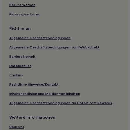
Bei uns werben
Hotels nahe Straßenbahnhaltestelle Bersarinplatz
Reiseveranstalter
Hotels nahe Straßenbahnhaltestelle Sportforum
Hotels nahe S-Bahnhof Berlin Hauptbahnhof
Richtlinien
Hotels nahe Lichtenberg
Allgemeine Geschäftsbedingungen
Hotels nahe Straßenbahnhaltestelle Galenusstraße
Allgemeine Geschäftsbedingungen von FeWo-direkt
Hotels nahe S-Bahnhof S Bornholmer Straße
Barrierefreiheit
Hotels nahe Straßenbahnhaltestelle Falkenberg
Datenschutz
Hotels nahe Straßenbahnhaltestelle S+U Hauptbahnhof
Cookies
Hotels nahe Straßenbahnhaltestelle Niederbarnimstraße
Deutschland: Hotels
Rechtliche Hinweise/Kontakt
Hotels nahe Straßenbahnhaltestelle Am Friedrichshain
Inhaltsrichtlinien und Melden von Inhalten
Hotels nahe Straßenbahnhaltestelle Kuckhoffstraße
Allgemeine Geschäftsbedingungen für Hotels.com Rewards
Hotels nahe Straßenbahnhaltestelle Dingelstädter Straße
Weitere Informationen
Hotels nahe Straßenbahnhaltestelle Lerchenfelder
Straße
Über uns