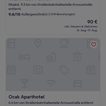
Moabit, 9,3 km von Straßenbahnhaltestelle Arnouxstraße
entfernt
9.4
9,4/10
Außergewöhnlich
(1.278 Bewertungen)
von
Der
90 €
10,
Preis
Außergewöhnlich,
inkl. Steuern & Gebühren
beträgt
16. Aug.–17. Aug.
(1.278
90 €
Bewertungen)
Ocak Aparthotel
Ocak Aparthotel
Ocak Aparthotel
6,6 km von Straßenbahnhaltestelle Arnouxstraße entfernt