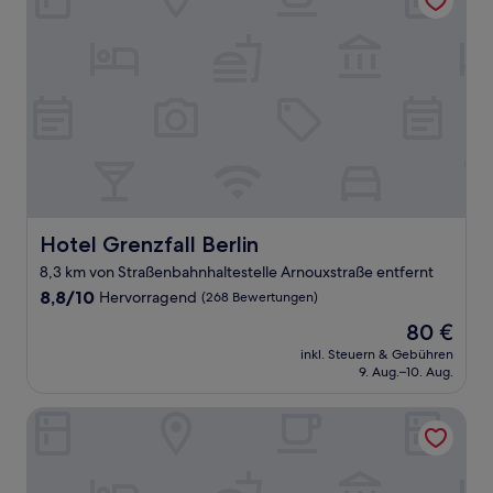
Hotel Grenzfall Berlin
Hotel Grenzfall Berlin
8,3 km von Straßenbahnhaltestelle Arnouxstraße entfernt
8.8
8,8/10
Hervorragend
(268 Bewertungen)
von
Der
80 €
10,
Preis
Hervorragend,
inkl. Steuern & Gebühren
beträgt
9. Aug.–10. Aug.
(268
80 €
Bewertungen)
Familienhotel Citylight Berlin