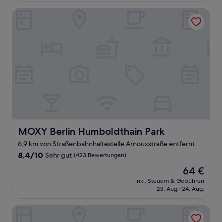
(213
Bewertungen)
MOXY Berlin Humboldthain Park
MOXY Berlin Humboldthain Park
MOXY Berlin Humboldthain Park
6,9 km von Straßenbahnhaltestelle Arnouxstraße entfernt
8.4
8,4/10
Sehr gut
(423 Bewertungen)
von
Der
64 €
10,
Preis
Sehr
inkl. Steuern & Gebühren
beträgt
23. Aug.–24. Aug.
gut,
64 €
(423
Bewertungen)
Hotel Kastanienhof Berlin