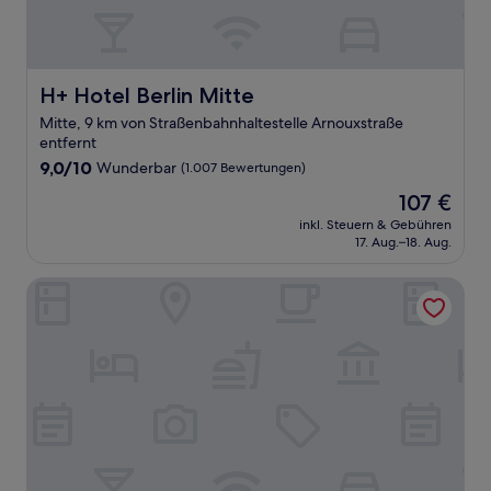
H+ Hotel Berlin Mitte
H+ Hotel Berlin Mitte
Mitte, 9 km von Straßenbahnhaltestelle Arnouxstraße
entfernt
9.0
9,0/10
Wunderbar
(1.007 Bewertungen)
von
Der
107 €
10,
Preis
Wunderbar,
inkl. Steuern & Gebühren
beträgt
17. Aug.–18. Aug.
(1.007
107 €
Bewertungen)
Hotel MANI by AMANO