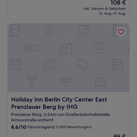
Der
108 €
10,
Preis
Außergewöhnlich,
inkl. Steuern & Gebühren
beträgt
16. Aug.–17. Aug.
(598
108 €
Bewertungen)
Holiday Inn Berlin City Center East Prenzlauer Berg by IHG
Holiday Inn Berlin City Center East Prenzlauer Berg by I
Holiday Inn Berlin City Center East
Prenzlauer Berg by IHG
Prenzlauer Berg, 6,6 km von Straßenbahnhaltestelle
Arnouxstraße entfernt
8.6
8,6/10
Hervorragend
(1.000 Bewertungen)
von
Der
85 €