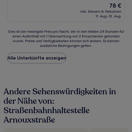
von
Der
78 €
10,
Preis
Hervorragend,
inkl. Steuern & Gebühren
beträgt
11. Aug.–12. Aug.
(1.000
78 €
Bewertungen)
Dies
Dies ist der niedrigste Preis pro Nacht, der in den letzten 24 Stunden für
einen Aufenthalt mit 1 Übernachtung von 2 Erwachsenen gefunden
ist
wurde. Preise und Verfügbarkeiten können sich ändern. Es können
der
zusätzliche Bedingungen gelten.
niedrigste
Preis
Alle Unterkünfte anzeigen
pro
Nacht,
der
in
den
letzten
Andere Sehenswürdigkeiten in
24 Stunden
für
der Nähe von:
einen
Aufenthalt
Straßenbahnhaltestelle
mit
1 Übernachtung
Arnouxstraße
von
2 Erwachsenen