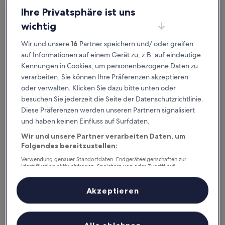
Ihre Privatsphäre ist uns
wichtig
Wir und unsere
16
Partner speichern und/ oder greifen
Hotel Pankow
Hotel Pankow
auf Informationen auf einem Gerät zu, z.B. auf eindeutige
2,5 km von Straßenbahnhaltestelle Arnouxstraße entfernt
Kennungen in Cookies, um personenbezogene Daten zu
7.4
7,4/10
Gut
(521 Bewertungen)
verarbeiten. Sie können Ihre Präferenzen akzeptieren
von
Der
84 €
oder verwalten. Klicken Sie dazu bitte unten oder
10,
Preis
Gut,
inkl. Steuern & Gebühren
besuchen Sie jederzeit die Seite der Datenschutzrichtlinie.
beträgt
23. Aug.–24. Aug.
(521
Diese Präferenzen werden unseren Partnern signalisiert
84 €
Bewertungen)
und haben keinen Einfluss auf Surfdaten.
Living Hotel Weißensee
Wir und unsere Partner verarbeiten Daten, um
Folgendes bereitzustellen:
Verwendung genauer Standortdaten. Endgeräteeigenschaften zur
Identifikation aktiv abfragen. Speichern von oder Zugriff auf
Informationen auf einem Endgerät. Personalisierte Werbung und
Inhalte, Messung von Werbeleistung und der Performance von Inhalten,
Zielgruppenforschung sowie Entwicklung und Verbesserung von
Akzeptieren
Angeboten.
Liste der Partner (Lieferanten)