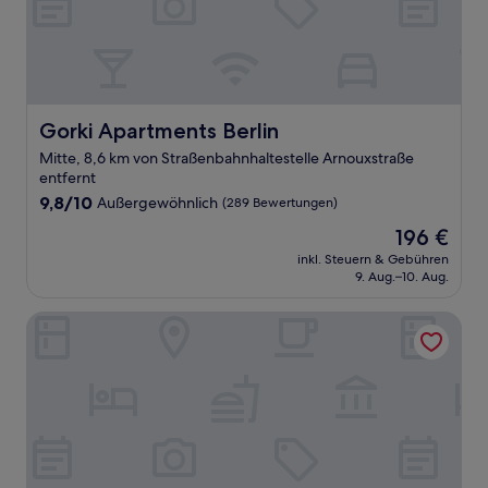
Gorki Apartments Berlin
Gorki Apartments Berlin
Mitte, 8,6 km von Straßenbahnhaltestelle Arnouxstraße
entfernt
9.8
9,8/10
Außergewöhnlich
(289 Bewertungen)
von
Der
196 €
10,
Preis
Außergewöhnlich,
inkl. Steuern & Gebühren
beträgt
9. Aug.–10. Aug.
(289
196 €
Bewertungen)
H+ Hotel Berlin Mitte