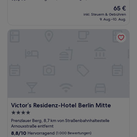
von
Der
65 €
10,
Preis
Hervorragend,
inkl. Steuern & Gebühren
beträgt
9. Aug.–10. Aug.
(127
65 €
Bewertungen)
Victor’s Residenz-Hotel Berlin Mitte
Victor’s Residenz-Hotel Berlin Mitte
Victor’s Residenz-Hotel Berlin Mitte
4.0-
Sterne-
Prenzlauer Berg, 8,7 km von Straßenbahnhaltestelle
Unterkunft
Arnouxstraße entfernt
8.8
8,8/10
Hervorragend
(1.000 Bewertungen)