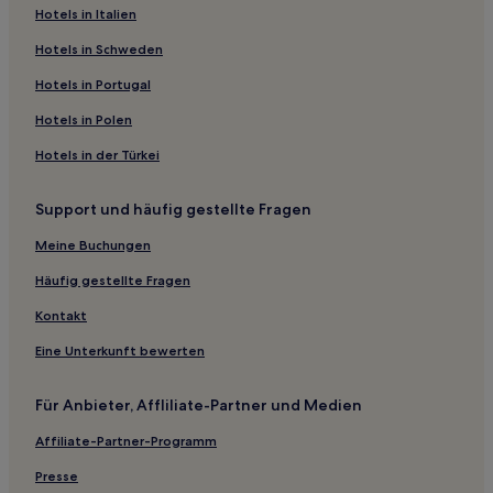
Hotels nahe Straßenbahnhaltestelle Invalidenpark
Hotels in Italien
Hotels nahe Straßenbahnhaltestelle Clara-Jaschke-
Hotels in Schweden
Straße
Hotels in Portugal
Hotels nahe Straßenbahnhaltestelle S+U Friedrichstraße
Hotels in Polen
Hotels nahe Straßenbahnhaltestelle Oderbruchstraße
Hotels in der Türkei
Hotels nahe Straßenbahnhaltestelle Masurenstraße
Hotels nahe Straßenbahnhaltestelle Fanningerstraße
Support und häufig gestellte Fragen
Hotels nahe Straßenbahnhaltestelle Loeperplatz
Meine Buchungen
Hotels nahe Straßenbahnhaltestelle Feldtmannstraße
Häufig gestellte Fragen
Hotels nahe Straßenbahnhaltestelle Wismarplatz
Kontakt
Hotels nahe Straßenbahnhaltestelle Am Faulen See
Eine Unterkunft bewerten
Hotels nahe Straßenbahnhaltestelle Humannplatz
Hotels nahe Straßenbahnhaltestelle Grünberger
Für Anbieter, Affliliate-Partner und Medien
Straße/Warschauer Straße
Affiliate-Partner-Programm
Hotels nahe Straßenbahnhaltestelle Revaler Straße
Presse
Hotels nahe Straßenbahnhaltestelle Rosenthaler Straße