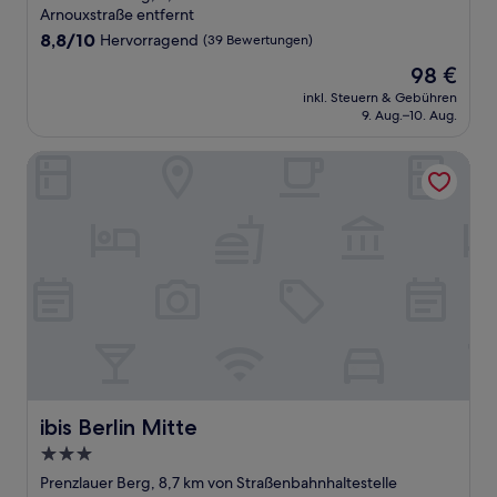
Arnouxstraße entfernt
8.8
8,8/10
Hervorragend
(39 Bewertungen)
von
Der
98 €
10,
Preis
Hervorragend,
inkl. Steuern & Gebühren
beträgt
9. Aug.–10. Aug.
(39
98 €
Bewertungen)
ibis Berlin Mitte
ibis Berlin Mitte
ibis Berlin Mitte
3.0-
Sterne-
Prenzlauer Berg, 8,7 km von Straßenbahnhaltestelle