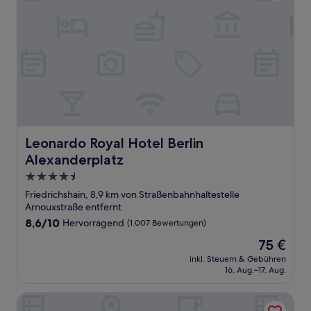
Leonardo Royal Hotel Berlin Alexanderplatz
Leonardo Royal Hotel Berlin
Alexanderplatz
4.5-
Sterne-
Friedrichshain, 8,9 km von Straßenbahnhaltestelle
Unterkunft
Arnouxstraße entfernt
8.6
8,6/10
Hervorragend
(1.007 Bewertungen)
von
Der
75 €
10,
Preis
Hervorragend,
inkl. Steuern & Gebühren
beträgt
16. Aug.–17. Aug.
(1.007
75 €
Bewertungen)
Hotel Grenzfall Berlin