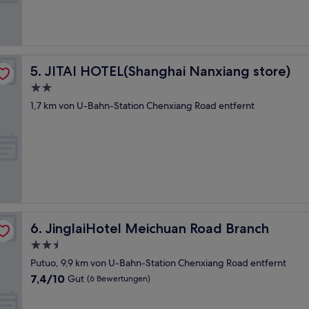
JITAI HOTEL(Shanghai Nanxiang store)
5. JITAI HOTEL(Shanghai Nanxiang store)
2.0-
Sterne-
1,7 km von U-Bahn-Station Chenxiang Road entfernt
Unterkunft
JinglaiHotel Meichuan Road Branch
6. JinglaiHotel Meichuan Road Branch
2.5-
Sterne-
Putuo, 9,9 km von U-Bahn-Station Chenxiang Road entfernt
Unterkunft
7.4
7,4/10
Gut
(6 Bewertungen)
von
10,