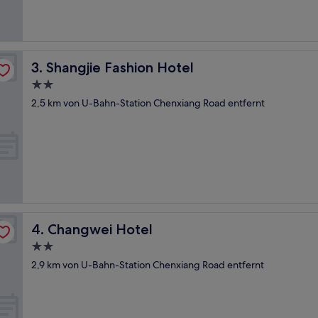
Shangjie Fashion Hotel
3. Shangjie Fashion Hotel
2.0-
Sterne-
2,5 km von U-Bahn-Station Chenxiang Road entfernt
Unterkunft
Changwei Hotel
4. Changwei Hotel
2.0-
Sterne-
2,9 km von U-Bahn-Station Chenxiang Road entfernt
Unterkunft