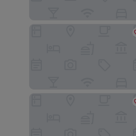
JITAI HOTEL(Shanghai Nanxiang store)
JinglaiHotel Meichuan Road Branch