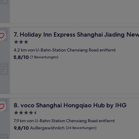
Gut,
(6
Bewertungen)
by IHG
Holiday Inn Express Shanghai Jiading New City by IHG
7. Holiday Inn Express Shanghai Jiading Ne
3.0-
Sterne-
4,2 km von U-Bahn-Station Chenxiang Road entfernt
Unterkunft
5.8
5,8/10
(7 Bewertungen)
von
10,
(7
Bewertungen)
voco Shanghai Hongqiao Hub by IHG
8. voco Shanghai Hongqiao Hub by IHG
4.5-
Sterne-
7,9 km von U-Bahn-Station Chenxiang Road entfernt
Unterkunft
9.8
9,8/10
Außergewöhnlich
(24 Bewertungen)
von
10,