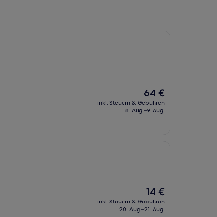
Der
64 €
Preis
inkl. Steuern & Gebühren
beträgt
8. Aug.–9. Aug.
64 €
Der
14 €
Preis
inkl. Steuern & Gebühren
beträgt
20. Aug.–21. Aug.
14 €