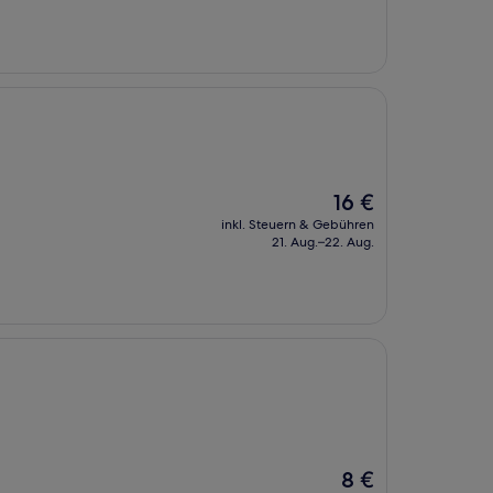
15 €
Der
16 €
Preis
inkl. Steuern & Gebühren
beträgt
21. Aug.–22. Aug.
16 €
Der
8 €