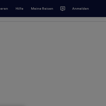
ieren
Hilfe
Meine Reisen
Anmelden