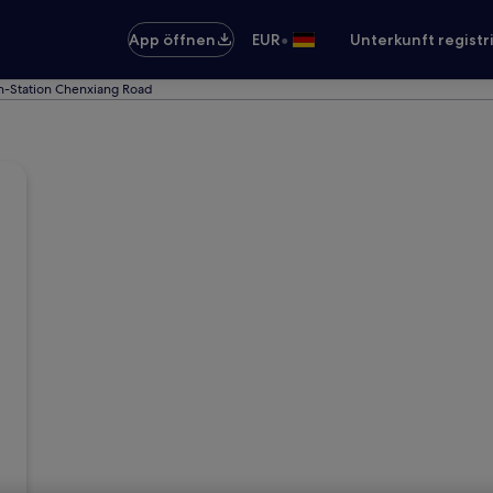
•
App öffnen
EUR
Unterkunft registr
n-Station Chenxiang Road