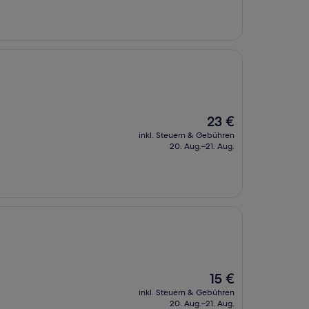
Der
23 €
Preis
inkl. Steuern & Gebühren
beträgt
20. Aug.–21. Aug.
23 €
Der
15 €
Preis
inkl. Steuern & Gebühren
beträgt
20. Aug.–21. Aug.