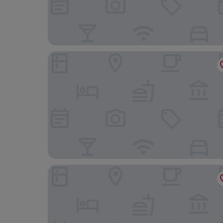
Shanghai Xiangyuan Hotel
Fairfield by Marriott Shanghai Hongqiao NECC