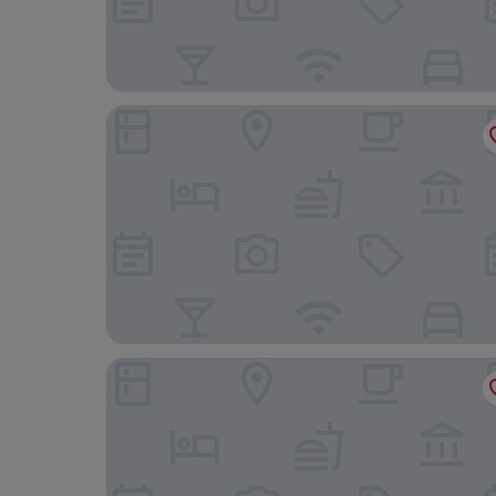
Novotel Shanghai Baoshan Jiusi
Courtyard by Marriott Shanghai Jiading