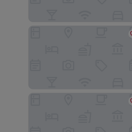
Holiday Inn Express Shanghai Jiading New City 
voco Shanghai Hongqiao Hub by IHG