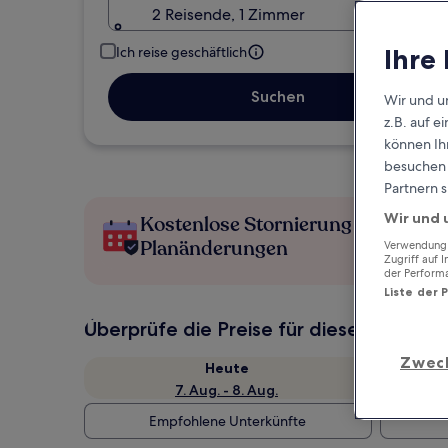
2 Reisende, 1 Zimmer
Ihre
Ich reise geschäftlich
Suchen
Wir und u
z.B. auf 
können Ihr
besuchen S
Partnern s
Wir und 
Kostenlose Stornierung bei
Planänderungen
Verwendung g
Zugriff auf 
der Perform
Liste der 
Überprüfe die Preise für diese Daten
Zwec
Heute
7. Aug. - 8. Aug.
Empfohlene Unterkünfte