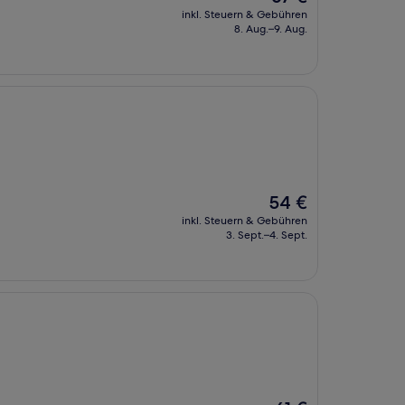
Preis
inkl. Steuern & Gebühren
beträgt
8. Aug.–9. Aug.
67 €
Der
54 €
Preis
inkl. Steuern & Gebühren
beträgt
3. Sept.–4. Sept.
54 €