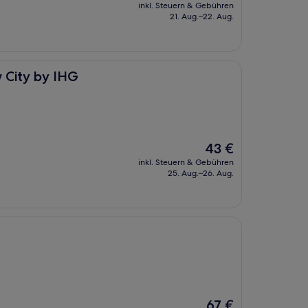
Preis
inkl. Steuern & Gebühren
beträgt
21. Aug.–22. Aug.
8 €
w City by IHG
Der
43 €
Preis
inkl. Steuern & Gebühren
beträgt
25. Aug.–26. Aug.
43 €
Der
67 €