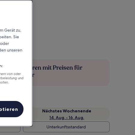
em Gerät zu,
eiten. Sie
 oder
rden unseren
n:
Mehr sparen mit Preisen für
Mitglieder
chern von oder
rbeleistung und
boten.
ptieren
Nächstes Wochenende
14. Aug. - 16. Aug.
Unterkunftsstandard