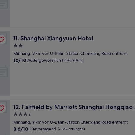
10,
Hervorragend,
(108
Bewertungen)
Shanghai Xiangyuan Hotel
11. Shanghai Xiangyuan Hotel
2.0-
Sterne-
Minhang, 9 km von U-Bahn-Station Chenxiang Road entfernt
Unterkunft
10.0
10/10
Außergewöhnlich
(1 Bewertung)
von
10,
Außergewöhnlich,
(1
Bewertung)
Fairfield by Marriott Shanghai Hongqiao NECC
12. Fairfield by Marriott Shanghai Hongqia
3.5-
Sterne-
Minhang, 9 km von U-Bahn-Station Chenxiang Road entfernt
Unterkunft
8.6
8,6/10
Hervorragend
(7 Bewertungen)
von