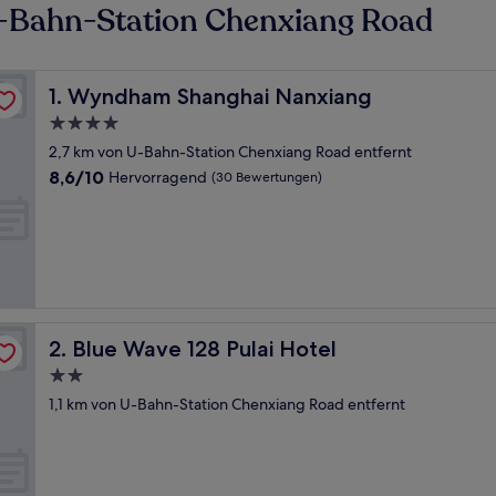
-Bahn-Station Chenxiang Road
Wyndham Shanghai Nanxiang
1. Wyndham Shanghai Nanxiang
4.0-
Sterne-
2,7 km von U-Bahn-Station Chenxiang Road entfernt
Unterkunft
8.6
8,6/10
Hervorragend
(30 Bewertungen)
von
10,
Hervorragend,
(30
Bewertungen)
Blue Wave 128 Pulai Hotel
2. Blue Wave 128 Pulai Hotel
2.0-
Sterne-
1,1 km von U-Bahn-Station Chenxiang Road entfernt
Unterkunft