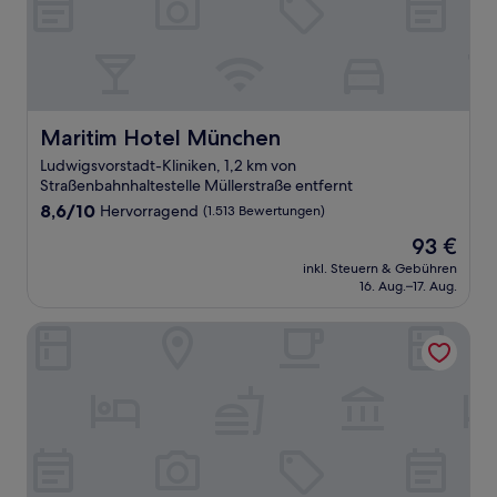
Maritim Hotel München
Maritim Hotel München
Ludwigsvorstadt-Kliniken, 1,2 km von
Straßenbahnhaltestelle Müllerstraße entfernt
8.6
8,6/10
Hervorragend
(1.513 Bewertungen)
von
Der
93 €
10,
Preis
Hervorragend,
inkl. Steuern & Gebühren
beträgt
16. Aug.–17. Aug.
(1.513
93 €
Bewertungen)
Hotel Schlicker