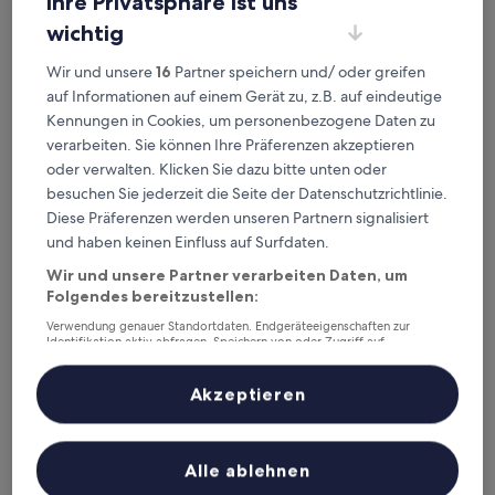
Ihre Privatsphäre ist uns
wichtig
Wir und unsere
16
Partner speichern und/ oder greifen
auf Informationen auf einem Gerät zu, z.B. auf eindeutige
Kennungen in Cookies, um personenbezogene Daten zu
verarbeiten. Sie können Ihre Präferenzen akzeptieren
Hotel Deutsche Eiche
Hotel Deutsche Eiche
oder verwalten. Klicken Sie dazu bitte unten oder
3.5-
besuchen Sie jederzeit die Seite der Datenschutzrichtlinie.
Sterne-
Gärtnerplatz, 0,4 km von Straßenbahnhaltestelle
Diese Präferenzen werden unseren Partnern signalisiert
Unterkunft
Müllerstraße entfernt
und haben keinen Einfluss auf Surfdaten.
9.4
9,4/10
Außergewöhnlich
(1.003 Bewertungen)
von
Wir und unsere Partner verarbeiten Daten, um
Der
171 €
10,
Folgendes bereitzustellen:
Preis
Außergewöhnlich,
inkl. Steuern & Gebühren
beträgt
Verwendung genauer Standortdaten. Endgeräteeigenschaften zur
19. Aug.–20. Aug.
(1.003
Identifikation aktiv abfragen. Speichern von oder Zugriff auf
171 €
Bewertungen)
Informationen auf einem Endgerät. Personalisierte Werbung und
Platzl Hotel
Inhalte, Messung von Werbeleistung und der Performance von Inhalten,
Zielgruppenforschung sowie Entwicklung und Verbesserung von
Akzeptieren
Angeboten.
Liste der Partner (Lieferanten)
Alle ablehnen