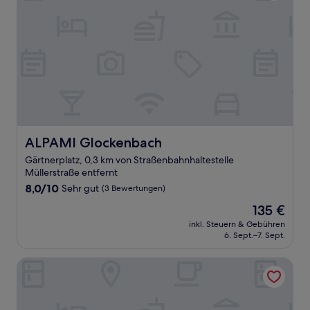
ALPAMI Glockenbach
ALPAMI Glockenbach
Gärtnerplatz, 0,3 km von Straßenbahnhaltestelle
Müllerstraße entfernt
8.0
8,0/10
Sehr gut
(3 Bewertungen)
von
Der
135 €
10,
Preis
Sehr
inkl. Steuern & Gebühren
beträgt
6. Sept.–7. Sept.
gut,
135 €
(3
Bewertungen)
Novotel Muenchen City