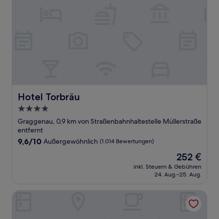
Hotel Torbräu
Hotel Torbräu
4.0-
Sterne-
Graggenau, 0,9 km von Straßenbahnhaltestelle Müllerstraße
Unterkunft
entfernt
9.6
9,6/10
Außergewöhnlich
(1.014 Bewertungen)
von
Der
252 €
10,
Preis
Außergewöhnlich,
inkl. Steuern & Gebühren
beträgt
24. Aug.–25. Aug.
(1.014
252 €
Bewertungen)
Hotel Vier Jahreszeiten Kempinski München