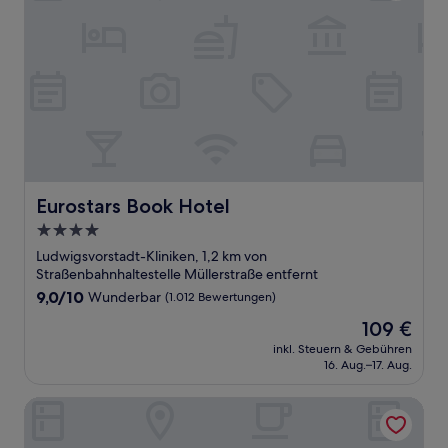
Eurostars Book Hotel
Eurostars Book Hotel
4.0-
Sterne-
Ludwigsvorstadt-Kliniken, 1,2 km von
Unterkunft
Straßenbahnhaltestelle Müllerstraße entfernt
9.0
9,0/10
Wunderbar
(1.012 Bewertungen)
von
Der
109 €
10,
Preis
Wunderbar,
inkl. Steuern & Gebühren
beträgt
16. Aug.–17. Aug.
(1.012
109 €
Bewertungen)
Hotel Torbräu