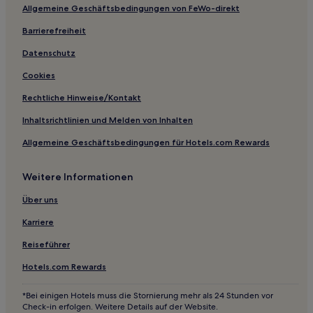
Allgemeine Geschäftsbedingungen von FeWo-direkt
Hotels mit inbegriffenem Frühstück in München
Hotels mit Pool nahe Ammersee
Barrierefreiheit
Lgbtqia-Freundliche in Schwabing-Freimann
Datenschutz
Familien in Schwabing-Freimann
Cookies
Hotels mit Fitnessbereich in Aschheim
Rechtliche Hinweise/Kontakt
Business in Aschheim
Inhaltsrichtlinien und Melden von Inhalten
Familien in Aschheim
Allgemeine Geschäftsbedingungen für Hotels.com Rewards
Hotels mit Parkplatz in Obermenzing
Weitere Informationen
Hotels mit Parkplatz in Arnulfpark
Haustierfreundliche in Unterhaching
Über uns
Haustierfreundliche in Obersendling
Karriere
Hotels mit Küchenzeile in Obersendling
Reiseführer
Business in Vaterstetten
Hotels.com Rewards
Haustierfreundliche in Vaterstetten
*Bei einigen Hotels muss die Stornierung mehr als 24 Stunden vor
Familien in Vaterstetten
Check-in erfolgen. Weitere Details auf der Website.