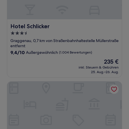
Hotel Schlicker
Hotel Schlicker
3.5-
Sterne-
Graggenau, 0,7 km von Straßenbahnhaltestelle Müllerstraße
Unterkunft
entfernt
9.4
9,4/10
Außergewöhnlich
(1.004 Bewertungen)
von
Der
235 €
10,
Preis
Außergewöhnlich,
inkl. Steuern & Gebühren
beträgt
25. Aug.–26. Aug.
(1.004
235 €
Bewertungen)
Arthotel Munich