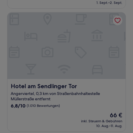
beträgt
1. Sept.–2. Sept.
(1.000
165 €
Bewertungen)
Hotel am Sendlinger Tor
Hotel am Sendlinger Tor
Hotel am Sendlinger Tor
Angerviertel, 0,3 km von Straßenbahnhaltestelle
Müllerstraße entfernt
6.8
6,8/10
(1.010 Bewertungen)
von
Der
66 €
10,
Preis
(1.010
inkl. Steuern & Gebühren
beträgt
10. Aug.–11. Aug.
Bewertungen)
66 €