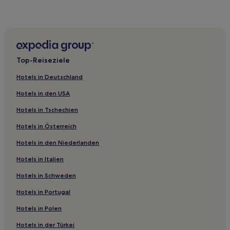
Ski in Bayern
Hotels mit Parkplatz in Bayern
Business in Bayern
Familien in Bayern
Top-Reiseziele
Hotels mit Pool in Bayern
Hotels in Deutschland
Günstige nahe Roberto Beach
Hotels in den USA
Familien nahe Roberto Beach
Hotels in Tschechien
Luxus nahe Roberto Beach
Hotels in Österreich
Haustierfreundliche nahe Roberto Beach
Hotels in den Niederlanden
Hotels mit Parkplatz in Neuperlach
Haustierfreundliche in Neuperlach
Hotels in Italien
Hotels mit Parkplatz in Perlach
Hotels in Schweden
Familien in Schwanthalerhöhe
Hotels in Portugal
Hotels mit Fitnessbereich in Schwanthalerhöhe
Hotels in Polen
Business in Schwanthalerhöhe
Hotels in der Türkei