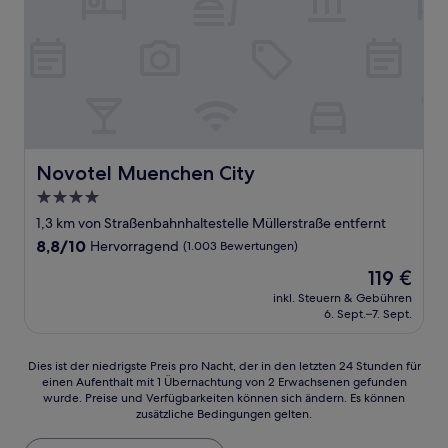
Novotel Muenchen City
Novotel Muenchen City
4.0-
Sterne-
1,3 km von Straßenbahnhaltestelle Müllerstraße entfernt
Unterkunft
8.8
8,8/10
Hervorragend
(1.003 Bewertungen)
von
Der
119 €
10,
Preis
Hervorragend,
inkl. Steuern & Gebühren
beträgt
6. Sept.–7. Sept.
(1.003
119 €
Bewertungen)
Dies
Dies ist der niedrigste Preis pro Nacht, der in den letzten 24 Stunden für
einen Aufenthalt mit 1 Übernachtung von 2 Erwachsenen gefunden
ist
wurde. Preise und Verfügbarkeiten können sich ändern. Es können
der
zusätzliche Bedingungen gelten.
niedrigste
Preis