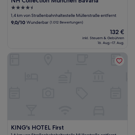
NH Collection München Bavaria
4.5-
Sterne-
1,4 km von Straßenbahnhaltestelle Müllerstraße entfernt
Unterkunft
9.0
9,0/10
Wunderbar
(1.012 Bewertungen)
von
Der
132 €
10,
Preis
Wunderbar,
inkl. Steuern & Gebühren
beträgt
16. Aug.–17. Aug.
(1.012
132 €
Bewertungen)
KING's HOTEL First
KING's HOTEL First
KING's HOTEL First