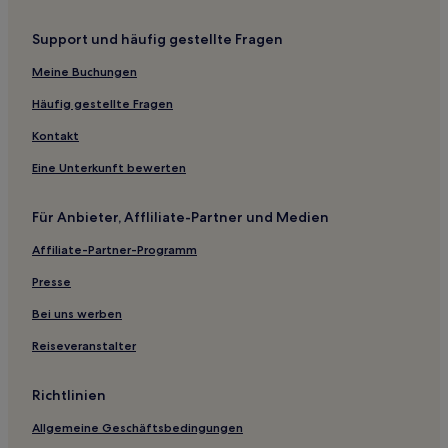
Lgbtqia-Freundliche nahe Leopoldstraße
Support und häufig gestellte Fragen
Boutique- nahe Leopoldstraße
Hotels mit Wellnessbereich nahe Leopoldstraße
Meine Buchungen
Familien nahe Leopoldstraße
Häufig gestellte Fragen
Haustierfreundliche in Feldkirchen
Kontakt
Haustierfreundliche in Dornach
Eine Unterkunft bewerten
Hotels mit Parkplatz in Schwabing-West
Für Anbieter, Affliliate-Partner und Medien
Hotels mit Fitnessbereich in Berg am Laim
Affiliate-Partner-Programm
Familien in Berg am Laim
Haustierfreundliche in Garching
Presse
Business in Garching
Bei uns werben
Lgbtqia-Freundliche in München
Reiseveranstalter
Ski in München
Richtlinien
Haustierfreundliche in München
Allgemeine Geschäftsbedingungen
Familien in München