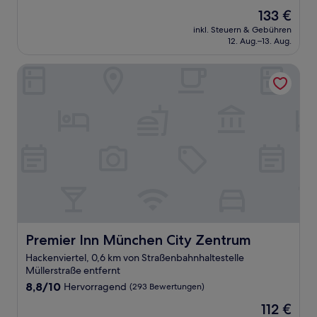
von
Der
133 €
10,
Preis
Hervorragend,
inkl. Steuern & Gebühren
beträgt
12. Aug.–13. Aug.
(781
133 €
Bewertungen)
Premier Inn München City Zentrum
Premier Inn München City Zentrum
Premier Inn München City Zentrum
Hackenviertel, 0,6 km von Straßenbahnhaltestelle
Müllerstraße entfernt
8.8
8,8/10
Hervorragend
(293 Bewertungen)
von
Der
112 €
10,