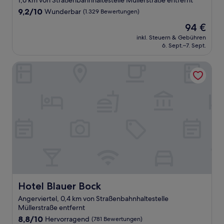
1,6 km von Straßenbahnhaltestelle Müllerstraße entfernt
9.2
9,2/10
Wunderbar
(1.329 Bewertungen)
von
Der
94 €
10,
Preis
Wunderbar,
inkl. Steuern & Gebühren
beträgt
6. Sept.–7. Sept.
(1.329
94 €
Bewertungen)
Hotel Blauer Bock
Hotel Blauer Bock
Hotel Blauer Bock
Angerviertel, 0,4 km von Straßenbahnhaltestelle
Müllerstraße entfernt
8.8
8,8/10
Hervorragend
(781 Bewertungen)