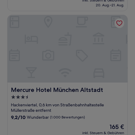
Außergewöhnlich,
inkl. Steuern & Gebühren
beträgt
20. Aug.–21. Aug.
(1.009
125 €
Bewertungen)
Mercure Hotel München Altstadt
Mercure Hotel München Altstadt
Mercure Hotel München Altstadt
3.5-
Sterne-
Hackenviertel, 0,6 km von Straßenbahnhaltestelle
Unterkunft
Müllerstraße entfernt
9.2
9,2/10
Wunderbar
(1.000 Bewertungen)
von
Der
165 €
10,
Preis
Wunderbar,
inkl. Steuern & Gebühren