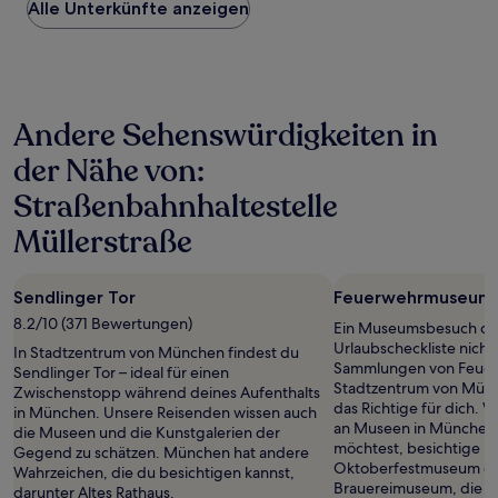
Alle Unterkünfte anzeigen
pro
Nacht,
der
in
den
letzten
Andere Sehenswürdigkeiten in
24 Stunden
für
der Nähe von:
einen
Aufenthalt
Straßenbahnhaltestelle
mit
1 Übernachtung
Müllerstraße
von
2 Erwachsenen
gefunden
Sendlinger Tor
Feuerwehrmuseum
wurde.
8.2/10 (371 Bewertungen)
Ein Museumsbesuch dar
Preise
Urlaubscheckliste nicht
und
In Stadtzentrum von München findest du
Sammlungen von Feue
Verfügbarkeiten
Sendlinger Tor – ideal für einen
Stadtzentrum von Mün
können
Zwischenstopp während deines Aufenthalts
das Richtige für dich.
sich
in München. Unsere Reisenden wissen auch
an Museen in München 
ändern.
die Museen und die Kunstgalerien der
möchtest, besichtige B
Es
Gegend zu schätzen. München hat andere
Oktoberfestmuseum od
können
Wahrzeichen, die du besichtigen kannst,
Brauereimuseum, die 
zusätzliche
darunter Altes Rathaus.