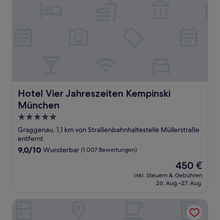
Hotel Vier Jahreszeiten Kempinski München
Hotel Vier Jahreszeiten Kempinski
München
5.0-
Sterne-
Graggenau, 1,1 km von Straßenbahnhaltestelle Müllerstraße
Unterkunft
entfernt
9.0
9,0/10
Wunderbar
(1.007 Bewertungen)
von
Der
450 €
10,
Preis
Wunderbar,
inkl. Steuern & Gebühren
beträgt
26. Aug.–27. Aug.
(1.007
450 €
Bewertungen)
ALPAMI Glockenbach