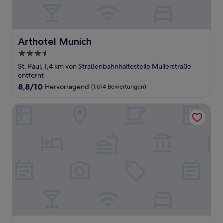
Arthotel Munich
Arthotel Munich
3.5-
Sterne-
St. Paul, 1,4 km von Straßenbahnhaltestelle Müllerstraße
Unterkunft
entfernt
8.8
8,8/10
Hervorragend
(1.014 Bewertungen)
von
10,
Mercure Muenchen City Center
Hervorragend,
(1.014
Bewertungen)