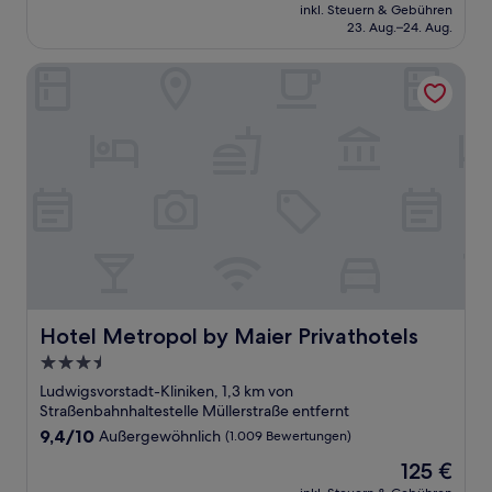
Preis
Hervorragend,
inkl. Steuern & Gebühren
beträgt
23. Aug.–24. Aug.
(293
112 €
Bewertungen)
Hotel Metropol by Maier Privathotels
Hotel Metropol by Maier Privathotels
Hotel Metropol by Maier Privathotels
3.5-
Sterne-
Ludwigsvorstadt-Kliniken, 1,3 km von
Unterkunft
Straßenbahnhaltestelle Müllerstraße entfernt
9.4
9,4/10
Außergewöhnlich
(1.009 Bewertungen)
von
Der
125 €
10,
Preis