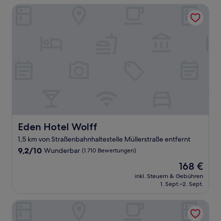
Eden Hotel Wolff
Eden Hotel Wolff
Eden Hotel Wolff
1,5 km von Straßenbahnhaltestelle Müllerstraße entfernt
9.2
9,2/10
Wunderbar
(1.710 Bewertungen)
von
Der
168 €
10,
Preis
Wunderbar,
inkl. Steuern & Gebühren
beträgt
1. Sept.–2. Sept.
(1.710
168 €
Bewertungen)
Eurostars Book Hotel