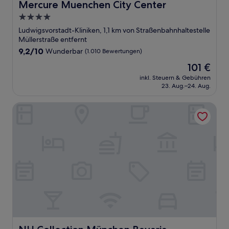
Mercure Muenchen City Center
Mercure Muenchen City Center
4.0-
Sterne-
Ludwigsvorstadt-Kliniken, 1,1 km von Straßenbahnhaltestelle
Unterkunft
Müllerstraße entfernt
9.2
9,2/10
Wunderbar
(1.010 Bewertungen)
von
Der
101 €
10,
Preis
Wunderbar,
inkl. Steuern & Gebühren
beträgt
23. Aug.–24. Aug.
(1.010
101 €
Bewertungen)
NH Collection München Bavaria
NH Collection München Bavaria