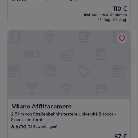
von
Der
110 €
10,
Preis
Sehr
inkl. Steuern & Gebühren
beträgt
23. Aug.–24. Aug.
gut,
110 €
(195
Bewertungen)
Milano Affittacamere
Milano Affittacamere
Milano Affittacamere
2,5 km von Straßenbahnhaltestelle Università Bicocca -
Scienza entfernt
6.6
6,6/10
(12 Bewertungen)
von
Der
87 €
10,