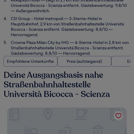
RRRapido Hotel
— Liegt in 2,1 km von Straßenbahnhaltestelle
Università Bicocca - Scienza entfernt. Gästebewertung: 9,8/10
— Außergewöhnlich.
CSI Group - Hotel metropoli
— 3-Sterne-Hotel in
Hauptbahnhof, 2,9 km von Straßenbahnhaltestelle Università
Bicocca - Scienza entfernt. Gästebewertung: 8,8/10 —
Hervorragend.
Crowne Plaza Milan City by IHG
— 4-Sterne-Hotel in 2,8 km von
Straßenbahnhaltestelle Università Bicocca - Scienza entfernt.
Gästebewertung: 8,8/10 — Hervorragend.
Empfohlene Unterkünfte
Preis (aufsteigend)
Ent
Deine Ausgangsbasis nahe
Straßenbahnhaltestelle
Università Bicocca - Scienza
Breda Suites Hotel Milano