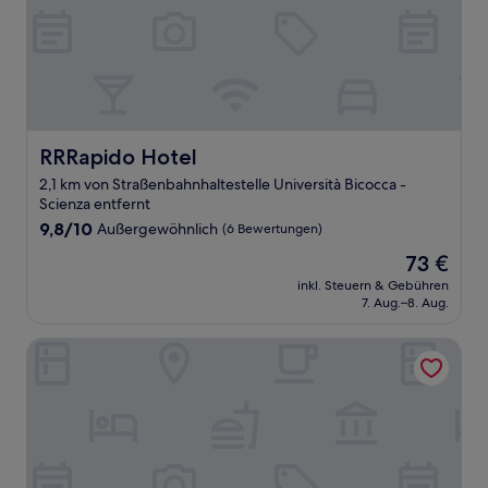
RRRapido Hotel
RRRapido Hotel
2,1 km von Straßenbahnhaltestelle Università Bicocca -
Scienza entfernt
9.8
9,8/10
Außergewöhnlich
(6 Bewertungen)
von
Der
73 €
10,
Preis
Außergewöhnlich,
inkl. Steuern & Gebühren
beträgt
7. Aug.–8. Aug.
(6
73 €
Bewertungen)
CSI Group - Hotel metropoli