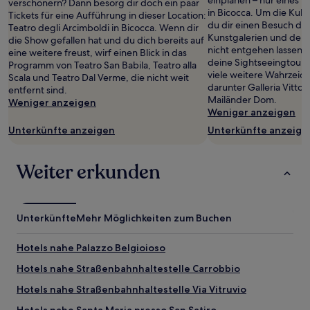
einplanen – nur eines 
können
verschönern? Dann besorg dir doch ein paar
in Bicocca. Um die Kultu
sich
Tickets für eine Aufführung in dieser Location:
du dir einen Besuch der
ändern.
Teatro degli Arcimboldi in Bicocca. Wenn dir
Kunstgalerien und de
Es
die Show gefallen hat und du dich bereits auf
nicht entgehen lassen: M
können
eine weitere freust, wirf einen Blick in das
deine Sightseeingtour. 
zusätzliche
Programm von Teatro San Babila, Teatro alla
viele weitere Wahrzeic
Bedingungen
Scala und Teatro Dal Verme, die nicht weit
darunter Galleria Vittor
gelten.
entfernt sind.
Mailänder Dom.
Weniger anzeigen
Weniger anzeigen
Unterkünfte anzeigen
Unterkünfte anzeige
Weiter erkunden
Unterkünfte
Mehr Möglichkeiten zum Buchen
Hotels nahe Palazzo Belgioioso
Hotels nahe Straßenbahnhaltestelle Carrobbio
Hotels nahe Straßenbahnhaltestelle Via Vitruvio