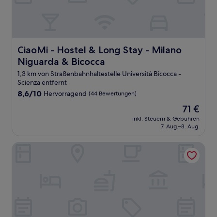
CiaoMi - Hostel & Long Stay - Milano Niguarda & Bicocc
CiaoMi - Hostel & Long Stay - Milano
Niguarda & Bicocca
1,3 km von Straßenbahnhaltestelle Università Bicocca -
Scienza entfernt
8.6
8,6/10
Hervorragend
(44 Bewertungen)
von
Der
71 €
10,
Preis
Hervorragend,
inkl. Steuern & Gebühren
beträgt
7. Aug.–8. Aug.
(44
71 €
Bewertungen)
notaMi - River Sweet Home