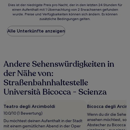
Dies
Dies ist der niedrigste Preis pro Nacht, der in den letzten 24 Stunden für
einen Aufenthalt mit 1 Übernachtung von 2 Erwachsenen gefunden
ist
wurde. Preise und Verfügbarkeiten können sich ändern. Es können
der
zusätzliche Bedingungen gelten.
niedrigste
Preis
Alle Unterkünfte anzeigen
pro
Nacht,
der
in
den
letzten
Andere Sehenswürdigkeiten in
24 Stunden
für
der Nähe von:
einen
Aufenthalt
Straßenbahnhaltestelle
mit
1 Übernachtung
Università Bicocca - Scienza
von
2 Erwachsenen
gefunden
Teatro degli Arcimboldi
Bicocca degli Arcim
wurde.
10.0/10 (1 Bewertung)
Wenn du dir die Sehens
Preise
ansehen möchtest, sollt
und
Du möchtest deinen Aufenthalt in der Stadt
Abstecher zu Bicocca d
Verfügbarkeiten
mit einem gemütlichen Abend in der Oper