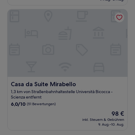
(10
175 €
Bewertungen)
Casa da Suite Mirabello
Casa da Suite Mirabello
Casa da Suite Mirabello
1,3 km von Straßenbahnhaltestelle Università Bicocca -
Scienza entfernt
6.0
6,0/10
(51 Bewertungen)
von
Der
98 €
10,
Preis
(51
inkl. Steuern & Gebühren
beträgt
9. Aug.–10. Aug.
Bewertungen)
98 €