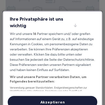
Ihre Privatsphäre ist uns
wichtig
Wir und unsere
16
Partner speichern und/ oder greifen
Breda Suites Hotel Milano
Breda Suites Hotel Milano
auf Informationen auf einem Gerät zu, z.B. auf eindeutige
4.0-
Kennungen in Cookies, um personenbezogene Daten zu
Sterne-
1,4 km von Straßenbahnhaltestelle Università Bicocca -
verarbeiten. Sie können Ihre Präferenzen akzeptieren
Unterkunft
Scienza entfernt
oder verwalten. Klicken Sie dazu bitte unten oder
9.0
9,0/10
Wunderbar
(43 Bewertungen)
besuchen Sie jederzeit die Seite der Datenschutzrichtlinie.
von
Diese Präferenzen werden unseren Partnern signalisiert
Der
73 €
10,
Preis
und haben keinen Einfluss auf Surfdaten.
Wunderbar,
inkl. Steuern & Gebühren
beträgt
23. Aug.–24. Aug.
(43
Wir und unsere Partner verarbeiten Daten, um
73 €
Bewertungen)
Folgendes bereitzustellen:
Residenza delle Città
Verwendung genauer Standortdaten. Endgeräteeigenschaften zur
Identifikation aktiv abfragen. Speichern von oder Zugriff auf
Informationen auf einem Endgerät. Personalisierte Werbung und
Inhalte, Messung von Werbeleistung und der Performance von Inhalten,
Zielgruppenforschung sowie Entwicklung und Verbesserung von
Akzeptieren
Angeboten.