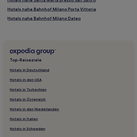
Hotels nahe Santa Maria presso San Satiro
Hotels nahe Bahnhof Milano Porta Vittoria
Hotels nahe Bahnhof Milano Dateo
Hotels nahe Metrostation Loreto
Mailand: Hotels
Hotels nahe Metrostation Porta Venezia
Hotels nahe Metrostation Ca' Granda
Top-Reiseziele
Hotels nahe Palazzo della Ragione
Hotels in Deutschland
Hotels nahe Bicocca degli Arcimboldi
Hotels in den USA
Hotels nahe Station Milano Repubblica
Hotels in Tschechien
Hotels nahe Cenisio
Hotels in Österreich
Hotels nahe Metrostation Udine
Hotels in den Niederlanden
Hotels nahe Akademie der Schönen Künste Brera
Hotels nahe Niguarda Nord Tram Stop
Hotels in Italien
Hotels nahe Nordpark
Hotels in Schweden