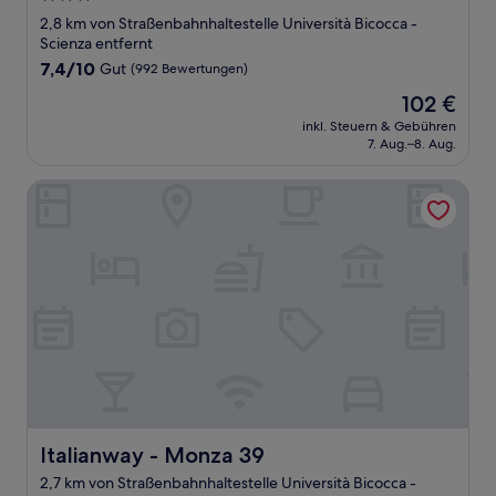
Sterne-
2,8 km von Straßenbahnhaltestelle Università Bicocca -
Unterkunft
Scienza entfernt
7.4
7,4/10
Gut
(992 Bewertungen)
von
Der
102 €
10,
Preis
Gut,
inkl. Steuern & Gebühren
beträgt
7. Aug.–8. Aug.
(992
102 €
Bewertungen)
Italianway - Monza 39
Italianway - Monza 39
Italianway - Monza 39
2,7 km von Straßenbahnhaltestelle Università Bicocca -