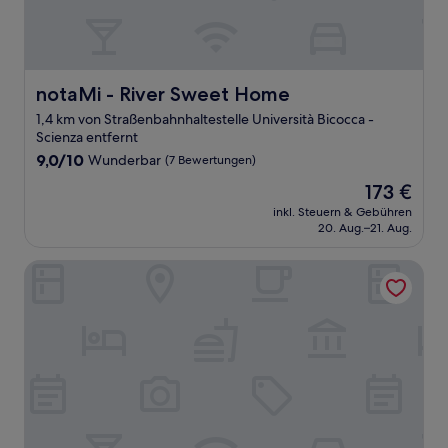
notaMi - River Sweet Home
notaMi - River Sweet Home
1,4 km von Straßenbahnhaltestelle Università Bicocca -
Scienza entfernt
9.0
9,0/10
Wunderbar
(7 Bewertungen)
von
Der
173 €
10,
Preis
Wunderbar,
inkl. Steuern & Gebühren
beträgt
20. Aug.–21. Aug.
(7
173 €
Bewertungen)
eco Hotel Milano & BioRiso Restaurant