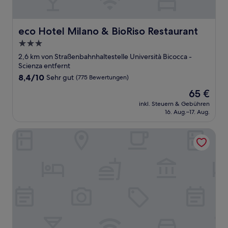
eco Hotel Milano & BioRiso Restaurant
eco Hotel Milano & BioRiso Restaurant
3.0-
Sterne-
2,6 km von Straßenbahnhaltestelle Università Bicocca -
Unterkunft
Scienza entfernt
8.4
8,4/10
Sehr gut
(775 Bewertungen)
von
Der
65 €
10,
Preis
Sehr
inkl. Steuern & Gebühren
beträgt
16. Aug.–17. Aug.
gut,
65 €
(775
Bewertungen)
Nuovo Rondò