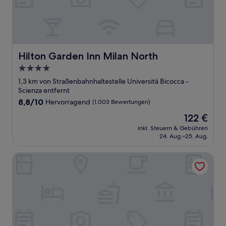
Hilton Garden Inn Milan North
Hilton Garden Inn Milan North
4.0-
Sterne-
1,3 km von Straßenbahnhaltestelle Università Bicocca -
Unterkunft
Scienza entfernt
8.8
8,8/10
Hervorragend
(1.003 Bewertungen)
von
Der
122 €
10,
Preis
Hervorragend,
inkl. Steuern & Gebühren
beträgt
24. Aug.–25. Aug.
(1.003
122 €
Bewertungen)
CiaoMi - Hostel & Long Stay - Milano Niguarda & Bicocca