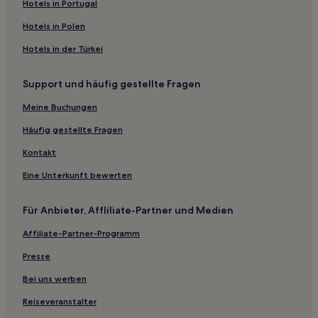
Mailand Hotels
Hotels in Portugal
Hotels nahe Straßenbahnhaltestelle Viale Tunisia
Hotels in Polen
Gorla: Hotels
Hotels in der Türkei
Hotels nahe Straßenbahnhaltestelle Viale Piave
Support und häufig gestellte Fragen
Hotels nahe Istituto Nazionale di Fisica Nucleare
Hotels nahe Arco di Porta Nuova
Meine Buchungen
Hotels nahe Straßenbahnhaltestelle Piazza Cavour
Häufig gestellte Fragen
Hotels nahe Straßenbahnhaltestelle Piazzale Nigra
Kontakt
Hotels nahe Straßenbahnhaltestelle Arcimboldi Ateneo
Eine Unterkunft bewerten
Nuovo
Hotels nahe Museum Cenacolo Vinciano
Für Anbieter, Affliliate-Partner und Medien
Hotels nahe Metrostation Cordusio
Affiliate-Partner-Programm
Aparthotels in Via Torino
Presse
Aparthotels in Centro Storico
Bei uns werben
Ferienwohnungen in Centro Storico
Reiseveranstalter
Aparthotels in Via Montenapoleone