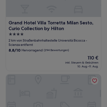
Grand Hotel Villa Torretta Milan Sesto, Curio Collection 
Grand Hotel Villa Torretta Milan Sesto,
Curio Collection by Hilton
4.0-
Sterne-
2 km von Straßenbahnhaltestelle Università Bicocca -
Unterkunft
Scienza entfernt
8.8
8,8/10
Hervorragend
(294 Bewertungen)
von
Der
110 €
10,
Preis
Hervorragend,
inkl. Steuern & Gebühren
beträgt
10. Aug.–11. Aug.
(294
110 €
Bewertungen)
Hilton Garden Inn Milan North