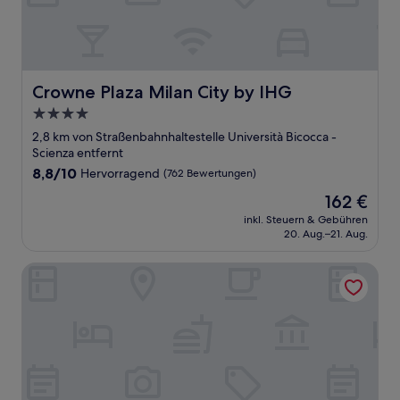
Crowne Plaza Milan City by IHG
Crowne Plaza Milan City by IHG
4.0-
Sterne-
2,8 km von Straßenbahnhaltestelle Università Bicocca -
Unterkunft
Scienza entfernt
8.8
8,8/10
Hervorragend
(762 Bewertungen)
von
Der
162 €
10,
Preis
Hervorragend,
inkl. Steuern & Gebühren
beträgt
20. Aug.–21. Aug.
(762
162 €
Bewertungen)
Grand Hotel Villa Torretta Milan Sesto, Curio Collection by