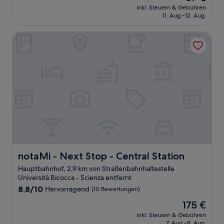
Preis
(12
inkl. Steuern & Gebühren
beträgt
11. Aug.–12. Aug.
Bewertungen)
87 €
notaMi - Next Stop - Central Station
notaMi - Next Stop - Central Station
notaMi - Next Stop - Central Station
Hauptbahnhof, 2,9 km von Straßenbahnhaltestelle
Università Bicocca - Scienza entfernt
8.8
8,8/10
Hervorragend
(10 Bewertungen)
von
Der
175 €
10,
Preis
Hervorragend,
inkl. Steuern & Gebühren
beträgt
7. Aug.–8. Aug.