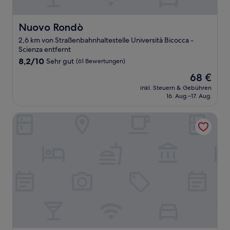
Nuovo Rondò
Nuovo Rondò
2,6 km von Straßenbahnhaltestelle Università Bicocca -
Scienza entfernt
8.2
8,2/10
Sehr gut
(61 Bewertungen)
von
Der
68 €
10,
Preis
Sehr
inkl. Steuern & Gebühren
beträgt
16. Aug.–17. Aug.
gut,
68 €
(61
Bewertungen)
iH Hotels Milano Gioia