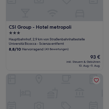
CSI Group - Hotel metropoli
CSI Group - Hotel metropoli
3.0-
Sterne-
Hauptbahnhof, 2,9 km von Straßenbahnhaltestelle
Unterkunft
Università Bicocca - Scienza entfernt
8.8
8,8/10
Hervorragend
(43 Bewertungen)
von
Der
93 €
10,
Preis
Hervorragend,
inkl. Steuern & Gebühren
beträgt
10. Aug.–11. Aug.
(43
93 €
Bewertungen)
Crowne Plaza Milan City by IHG