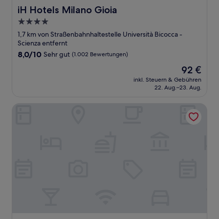
iH Hotels Milano Gioia
iH Hotels Milano Gioia
4.0-
Sterne-
1,7 km von Straßenbahnhaltestelle Università Bicocca -
Unterkunft
Scienza entfernt
8.0
8,0/10
Sehr gut
(1.002 Bewertungen)
von
Der
92 €
10,
Preis
Sehr
inkl. Steuern & Gebühren
beträgt
22. Aug.–23. Aug.
gut,
92 €
(1.002
Bewertungen)
Bed più Art