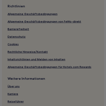
Ferienwohnungen in Via Montenapoleone
Richtlinien
Gasthöfe in Mailand
Allgemeine Geschäftsbedingungen
B&B in Mailand
Allgemeine Geschäftsbedingungen von FeWo-direkt
Landhäuser in Mailand
Barrierefreiheit
Gasthäuser in Como
Datenschutz
Ferienwohnungen in Mailand
Cookies
Ferienwohnungen in Lombardei
Rechtliche Hinweise/Kontakt
B&B in Lombardei
Inhaltsrichtlinien und Melden von Inhalten
Gasthäuser in Lombardei
Allgemeine Geschäftsbedingungen für Hotels.com Rewards
Ski in Lombardei
Hotels mit Küchenzeile in Lombardei
Weitere Informationen
Luxus in Lombardei
Über uns
Hotels mit Wellnessbereich in Lombardei
Karriere
Golf in Lombardei
Reiseführer
Hotels mit Parkplatz in Lombardei