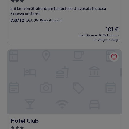
3.0-
Sterne-
2,8 km von Straßenbahnhaltestelle Università Bicocca -
Unterkunft
Scienza entfernt
7.8
7,8/10
Gut
(151 Bewertungen)
von
Der
101 €
10,
Preis
Gut,
inkl. Steuern & Gebühren
beträgt
16. Aug.–17. Aug.
(151
101 €
Bewertungen)
Hotel Club
Hotel Club
Hotel Club
3.0-