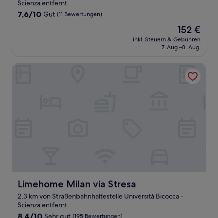
Scienza entfernt
7.6
7,6/10
Gut
(11 Bewertungen)
von
Der
152 €
10,
Preis
Gut,
inkl. Steuern & Gebühren
beträgt
7. Aug.–8. Aug.
(11
152 €
Bewertungen)
Limehome Milan via Stresa
Limehome Milan via Stresa
Limehome Milan via Stresa
2,3 km von Straßenbahnhaltestelle Università Bicocca -
Scienza entfernt
8.4
8,4/10
Sehr gut
(195 Bewertungen)