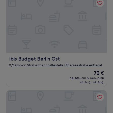
Ibis Budget Berlin Ost
Ibis Budget Berlin Ost
3,2 km von Straßenbahnhaltestelle Oberseestraße entfernt
Der
72 €
Preis
inkl. Steuern & Gebühren
beträgt
23. Aug.–24. Aug.
72 €
Vienna House by Wyndham Andel's Berlin