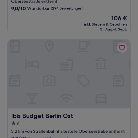
Oberseestraße entfernt
9.0
9,0/10
Wunderbar
(294 Bewertungen)
von
Der
106 €
10,
Preis
Wunderbar,
inkl. Steuern & Gebühren
beträgt
31. Aug.–1. Sept.
(294
106 €
Bewertungen)
Ibis Budget Berlin Ost
Ibis Budget Berlin Ost
Ibis Budget Berlin Ost
1.5-
Sterne-
3,2 km von Straßenbahnhaltestelle Oberseestraße entfernt
Unterkunft
8.0