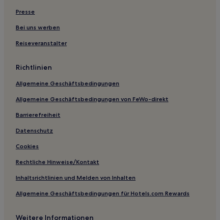
Hotels nahe Straßenbahnhaltestelle Dingelstädter Straße
Presse
Hotels nahe Straßenbahnhaltestelle Lerchenfelder
Straße
Bei uns werben
Ferienwohnungen in Deutschland
Reiseveranstalter
Hostels in Deutschland
Richtlinien
Aparthotels in Deutschland
Hotels mit Pool in Deutschland
Allgemeine Geschäftsbedingungen
Boutique- in Deutschland
Allgemeine Geschäftsbedingungen von FeWo-direkt
Familien in Deutschland
Barrierefreiheit
Haustierfreundliche in Deutschland
Datenschutz
Hotels mit inbegriffenem Frühstück in Deutschland
Cookies
Hotels mit WLAN in Deutschland
Rechtliche Hinweise/Kontakt
Business in Deutschland
Inhaltsrichtlinien und Melden von Inhalten
Hotels mit Parkplatz in Deutschland
Allgemeine Geschäftsbedingungen für Hotels.com Rewards
Hotels mit Küchenzeile in Deutschland
Hotels mit Fitnessbereich in Deutschland
Weitere Informationen