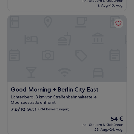
Sehr
inkl. Steuern & Gebühren
beträgt
9. Aug.–10. Aug.
gut,
140 €
(13
Bewertungen)
Good Morning + Berlin City East
Good Morning + Berlin City East
Good Morning + Berlin City East
Lichtenberg, 3 km von Straßenbahnhaltestelle
Oberseestraße entfernt
7.6
7,6/10
Gut
(1.004 Bewertungen)
von
Der
54 €
10,
Preis
Gut,
inkl. Steuern & Gebühren
beträgt
23. Aug.–24. Aug.
(1.004
54 €