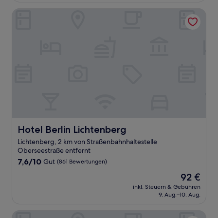
Bewertungen)
Hotel Berlin Lichtenberg
Hotel Berlin Lichtenberg
Hotel Berlin Lichtenberg
Lichtenberg, 2 km von Straßenbahnhaltestelle
Oberseestraße entfernt
7.6
7,6/10
Gut
(861 Bewertungen)
von
Der
92 €
10,
Preis
Gut,
inkl. Steuern & Gebühren
beträgt
9. Aug.–10. Aug.
(861
92 €
Bewertungen)
Ibis Budget Berlin Ost