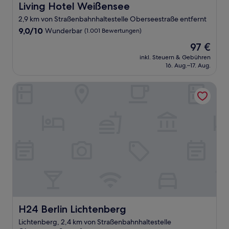
Living Hotel Weißensee
Living Hotel Weißensee
2,9 km von Straßenbahnhaltestelle Oberseestraße entfernt
9.0
9,0/10
Wunderbar
(1.001 Bewertungen)
von
Der
97 €
10,
Preis
Wunderbar,
inkl. Steuern & Gebühren
beträgt
16. Aug.–17. Aug.
(1.001
97 €
Bewertungen)
H24 Berlin Lichtenberg
H24 Berlin Lichtenberg
H24 Berlin Lichtenberg
Lichtenberg, 2,4 km von Straßenbahnhaltestelle