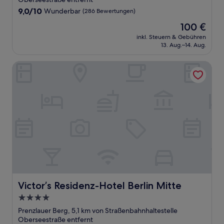
9.0
9,0/10
Wunderbar
(286 Bewertungen)
von
Der
100 €
10,
Preis
Wunderbar,
inkl. Steuern & Gebühren
beträgt
13. Aug.–14. Aug.
(286
100 €
Bewertungen)
Victor’s Residenz-Hotel Berlin Mitte
Victor’s Residenz-Hotel Berlin Mitte
Victor’s Residenz-Hotel Berlin Mitte
4.0-
Sterne-
Prenzlauer Berg, 5,1 km von Straßenbahnhaltestelle
Unterkunft
Oberseestraße entfernt