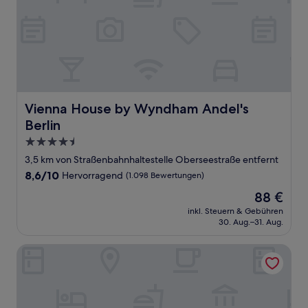
Vienna House by Wyndham Andel's Berlin
Vienna House by Wyndham Andel's
Berlin
4.5-
Sterne-
3,5 km von Straßenbahnhaltestelle Oberseestraße entfernt
Unterkunft
8.6
8,6/10
Hervorragend
(1.098 Bewertungen)
von
Der
88 €
10,
Preis
Hervorragend,
inkl. Steuern & Gebühren
beträgt
30. Aug.–31. Aug.
(1.098
88 €
Bewertungen)
Locke at East Side Gallery