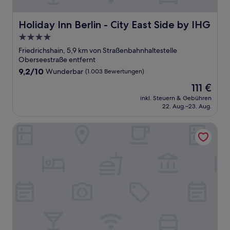
Holiday Inn Berlin - City East Side by IHG
Holiday Inn Berlin - City East Side by IHG
4.0-
Sterne-
Friedrichshain, 5,9 km von Straßenbahnhaltestelle
Unterkunft
Oberseestraße entfernt
9.2
9,2/10
Wunderbar
(1.003 Bewertungen)
von
Der
111 €
10,
Preis
Wunderbar,
inkl. Steuern & Gebühren
beträgt
22. Aug.–23. Aug.
(1.003
111 €
Bewertungen)
Habyt Berlin Waterfront