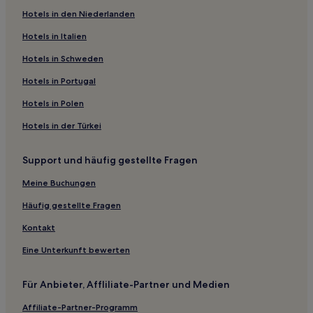
Hotels in den Niederlanden
Hotels nahe Straßenbahnhaltestelle Lichtenberg Station
Hotels in Italien
Hotels nahe Straßenbahnhaltestelle Revaler Straße
Hotels in Schweden
Hotels nahe Straßenbahnhaltestelle Rosenthaler Straße
Hotels in Portugal
Hotels nahe Straßenbahnhaltestelle Bersarinplatz
Hotels nahe Straßenbahnhaltestelle Sportforum
Hotels in Polen
Hotels nahe Lichtenberg
Hotels in der Türkei
Hotels nahe Straßenbahnhaltestelle Marksburgstraße
Support und häufig gestellte Fragen
Hotels nahe S-Bahnhof S Bornholmer Straße
Meine Buchungen
Hotels nahe Haltestelle Badesee
Häufig gestellte Fragen
Hotels nahe Straßenbahnhaltestelle Falkenberg
Kontakt
Hotels nahe Straßenbahnhaltestelle Niederbarnimstraße
Deutschland: Hotels
Eine Unterkunft bewerten
Hotels nahe Straßenbahnhaltestelle Am Friedrichshain
Für Anbieter, Affliliate-Partner und Medien
Hotels nahe Straßenbahnhaltestelle Kuckhoffstraße
Affiliate-Partner-Programm