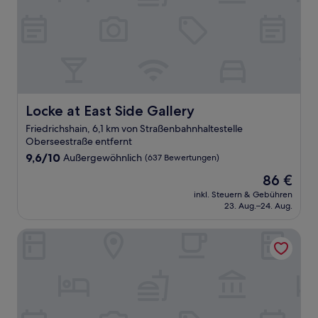
Locke at East Side Gallery
Locke at East Side Gallery
Friedrichshain, 6,1 km von Straßenbahnhaltestelle
Oberseestraße entfernt
9.6
9,6/10
Außergewöhnlich
(637 Bewertungen)
von
Der
86 €
10,
Preis
Außergewöhnlich,
inkl. Steuern & Gebühren
beträgt
23. Aug.–24. Aug.
(637
86 €
Bewertungen)
STAYERY Berlin Friedrichshain