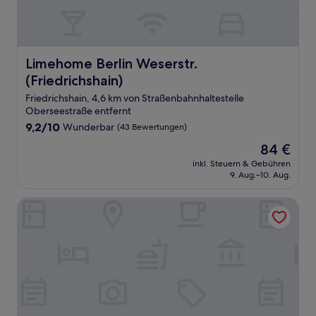
Limehome Berlin Weserstr. (Friedrichshain)
Limehome Berlin Weserstr.
(Friedrichshain)
Friedrichshain, 4,6 km von Straßenbahnhaltestelle
Oberseestraße entfernt
9.2
9,2/10
Wunderbar
(43 Bewertungen)
von
Der
84 €
10,
Preis
Wunderbar,
inkl. Steuern & Gebühren
beträgt
9. Aug.–10. Aug.
(43
84 €
Bewertungen)
The Circus Apartments