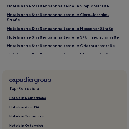
Hotels nahe Straßenbahnhaltestelle Simplonstraße
Hotels nahe Straßenbahnhaltestelle Clara-Jaschke-
Straße
Hotels nahe Straßenbahnhaltestelle Nossener Straße
Hotels nahe Straßenbahnhaltestelle S+U Friedrichstraße
Hotels nahe Straßenbahnhaltestelle Oderbruchstraße
Hotels nahe Straßenbahnhaltestelle Masurenstraße
Hotels nahe Straßenbahnhaltestelle Criegernweg
Hotels nahe Straßenbahnhaltestelle Fanningerstraße
Hotels nahe Straßenbahnhaltestelle Loeperplatz
Top-Reiseziele
Hotels nahe Straßenbahnhaltestelle Feldtmannstraße
Hotels nahe Straßenbahnhaltestelle Wismarplatz
Hotels in Deutschland
Hotels nahe Straßenbahnhaltestelle Am Faulen See
Hotels in den USA
Hotels nahe Straßenbahnhaltestelle Humannplatz
Hotels in Tschechien
Hotels nahe Straßenbahnhaltestelle Grünberger
Hotels in Österreich
Straße/Warschauer Straße