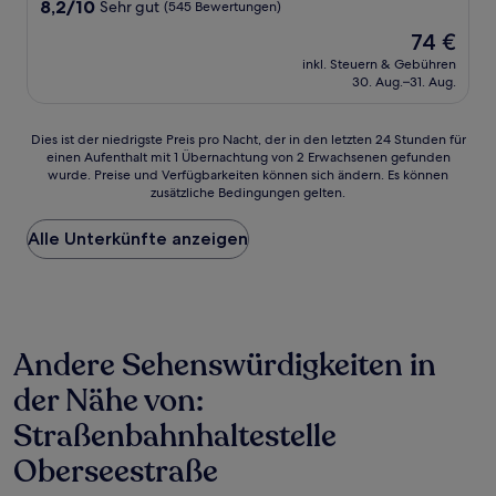
8.2
8,2/10
Sehr gut
(545 Bewertungen)
von
Der
74 €
10,
Preis
Sehr
inkl. Steuern & Gebühren
beträgt
30. Aug.–31. Aug.
gut,
74 €
(545
Bewertungen)
Dies
Dies ist der niedrigste Preis pro Nacht, der in den letzten 24 Stunden für
einen Aufenthalt mit 1 Übernachtung von 2 Erwachsenen gefunden
ist
wurde. Preise und Verfügbarkeiten können sich ändern. Es können
der
zusätzliche Bedingungen gelten.
niedrigste
Preis
Alle Unterkünfte anzeigen
pro
Nacht,
der
in
den
letzten
Andere Sehenswürdigkeiten in
24 Stunden
für
der Nähe von:
einen
Aufenthalt
Straßenbahnhaltestelle
mit
1 Übernachtung
Oberseestraße
von