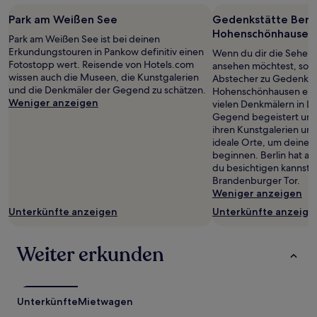
2 Erwachsenen
gefunden
Park am Weißen See
Gedenkstätte Berli
wurde.
Hohenschönhausen
Park am Weißen See ist bei deinen
Preise
Erkundungstouren in Pankow definitiv einen
und
Wenn du dir die Sehens
Fotostopp wert. Reisende von Hotels.com
Verfügbarkeiten
ansehen möchtest, sollt
wissen auch die Museen, die Kunstgalerien
können
Abstecher zu Gedenkstä
und die Denkmäler der Gegend zu schätzen.
sich
Hohenschönhausen einp
Weniger anzeigen
ändern.
vielen Denkmälern in Li
Es
Gegend begeistert uns
können
ihren Kunstgalerien un
zusätzliche
ideale Orte, um deine 
Bedingungen
beginnen. Berlin hat a
gelten.
du besichtigen kannst,
Brandenburger Tor.
Weniger anzeigen
Unterkünfte anzeigen
Unterkünfte anzeige
Weiter erkunden
Unterkünfte
Mietwagen