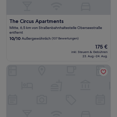
The Circus Apartments
The Circus Apartments
Mitte, 6,5 km von Straßenbahnhaltestelle Oberseestraße
entfernt
10.0
10/10
Außergewöhnlich
(107 Bewertungen)
von
Der
175 €
10,
Preis
Außergewöhnlich,
inkl. Steuern & Gebühren
beträgt
23. Aug.–24. Aug.
(107
175 €
Bewertungen)
Holiday Inn Berlin - City East Side by IHG