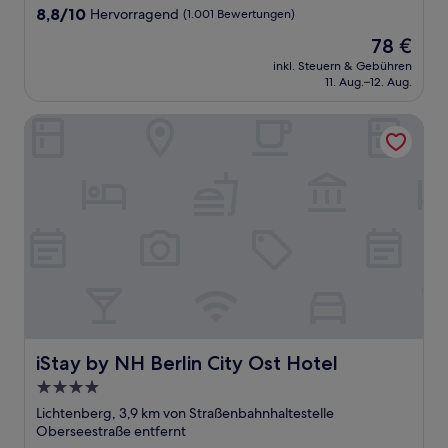
8.8
8,8/10
Hervorragend
(1.001 Bewertungen)
von
Der
78 €
10,
Preis
Hervorragend,
inkl. Steuern & Gebühren
beträgt
11. Aug.–12. Aug.
(1.001
78 €
Bewertungen)
iStay by NH Berlin City Ost Hotel
iStay by NH Berlin City Ost Hotel
iStay by NH Berlin City Ost Hotel
4.0-
Sterne-
Lichtenberg, 3,9 km von Straßenbahnhaltestelle
Unterkunft
Oberseestraße entfernt