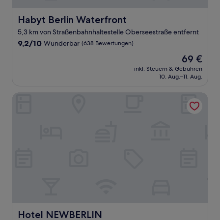
Habyt Berlin Waterfront
Habyt Berlin Waterfront
5,3 km von Straßenbahnhaltestelle Oberseestraße entfernt
9.2
9,2/10
Wunderbar
(638 Bewertungen)
von
Der
69 €
10,
Preis
Wunderbar,
inkl. Steuern & Gebühren
beträgt
10. Aug.–11. Aug.
(638
69 €
Bewertungen)
Hotel NEWBERLIN
Hotel NEWBERLIN
Hotel NEWBERLIN