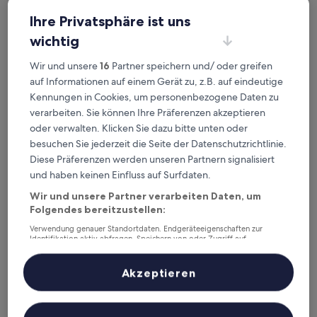
Ihre Privatsphäre ist uns
wichtig
Wir und unsere
16
Partner speichern und/ oder greifen
Alte Feuerwache
Alte Feuerwache
auf Informationen auf einem Gerät zu, z.B. auf eindeutige
Kennungen in Cookies, um personenbezogene Daten zu
0,3 km von Straßenbahnhaltestelle Oberseestraße entfernt
verarbeiten. Sie können Ihre Präferenzen akzeptieren
7.4
7,4/10
Gut
(36 Bewertungen)
von
oder verwalten. Klicken Sie dazu bitte unten oder
Der
55 €
10,
besuchen Sie jederzeit die Seite der Datenschutzrichtlinie.
Preis
Gut,
inkl. Steuern & Gebühren
Diese Präferenzen werden unseren Partnern signalisiert
beträgt
16. Aug.–17. Aug.
(36
55 €
und haben keinen Einfluss auf Surfdaten.
Bewertungen)
a&o Berlin Kolumbus
Wir und unsere Partner verarbeiten Daten, um
Folgendes bereitzustellen:
Verwendung genauer Standortdaten. Endgeräteeigenschaften zur
Identifikation aktiv abfragen. Speichern von oder Zugriff auf
Informationen auf einem Endgerät. Personalisierte Werbung und
Inhalte, Messung von Werbeleistung und der Performance von Inhalten,
Zielgruppenforschung sowie Entwicklung und Verbesserung von
Akzeptieren
Angeboten.
Liste der Partner (Lieferanten)