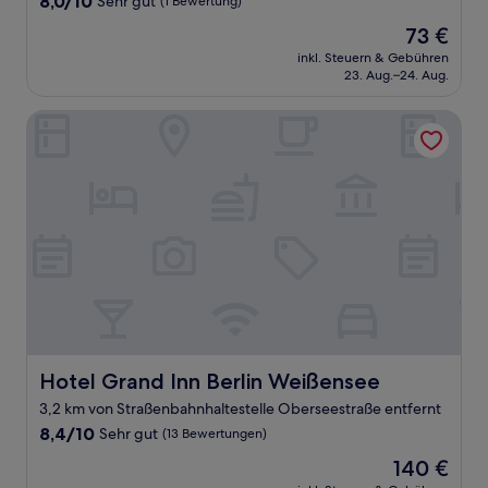
8,0/10
Sehr gut
(1 Bewertung)
von
Der
73 €
10,
Preis
Sehr
inkl. Steuern & Gebühren
beträgt
23. Aug.–24. Aug.
gut,
73 €
(1
Bewertung)
Hotel Grand Inn Berlin Weißensee
Hotel Grand Inn Berlin Weißensee
Hotel Grand Inn Berlin Weißensee
3,2 km von Straßenbahnhaltestelle Oberseestraße entfernt
8.4
8,4/10
Sehr gut
(13 Bewertungen)
von
Der
140 €
10,
Preis