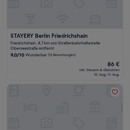
STAYERY Berlin Friedrichshain
STAYERY Berlin Friedrichshain
Friedrichshain, 4,7 km von Straßenbahnhaltestelle
Oberseestraße entfernt
9.0
9,0/10
Wunderbar
(13 Bewertungen)
von
Der
86 €
10,
Preis
Wunderbar,
inkl. Steuern & Gebühren
beträgt
10. Aug.–11. Aug.
(13
86 €
Bewertungen)
Limehome Berlin Weserstr. (Friedrichshain)