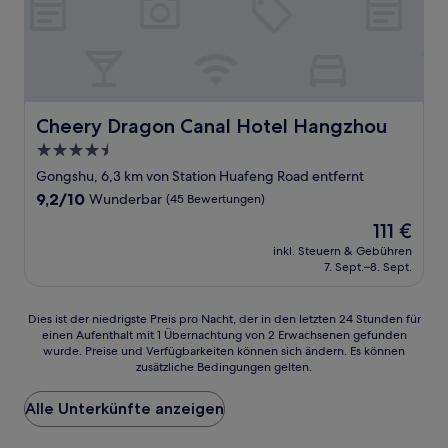
Cheery Dragon Canal Hotel Hangzhou
Cheery Dragon Canal Hotel Hangzhou
4.5-
Sterne-
Gongshu, 6,3 km von Station Huafeng Road entfernt
Unterkunft
9.2
9,2/10
Wunderbar
(45 Bewertungen)
von
Der
111 €
10,
Preis
Wunderbar,
inkl. Steuern & Gebühren
beträgt
7. Sept.–8. Sept.
(45
111 €
Bewertungen)
Dies
Dies ist der niedrigste Preis pro Nacht, der in den letzten 24 Stunden für
einen Aufenthalt mit 1 Übernachtung von 2 Erwachsenen gefunden
ist
wurde. Preise und Verfügbarkeiten können sich ändern. Es können
der
zusätzliche Bedingungen gelten.
niedrigste
Preis
Alle Unterkünfte anzeigen
pro
Nacht,
der