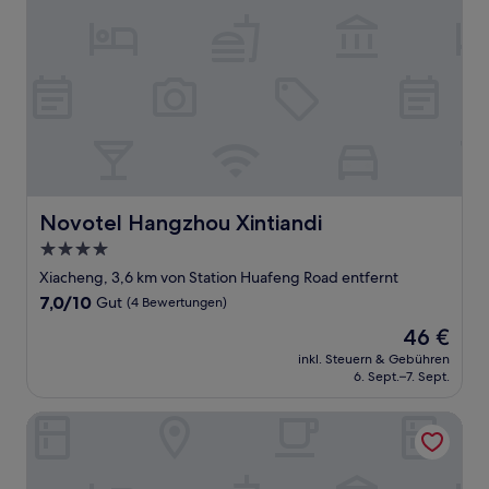
Novotel Hangzhou Xintiandi
Novotel Hangzhou Xintiandi
4.0-
Sterne-
Xiacheng, 3,6 km von Station Huafeng Road entfernt
Unterkunft
7.0
7,0/10
Gut
(4 Bewertungen)
von
Der
46 €
10,
Preis
Gut,
inkl. Steuern & Gebühren
beträgt
6. Sept.–7. Sept.
(4
46 €
Bewertungen)
Fairfield by Marriott Hangzhou Gongshu