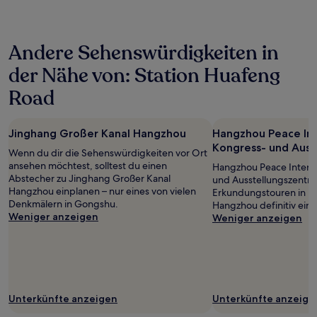
in
den
letzten
Andere Sehenswürdigkeiten in
24 Stunden
für
der Nähe von: Station Huafeng
einen
Aufenthalt
Road
mit
1 Übernachtung
von
Jinghang Großer Kanal Hangzhou
Hangzhou Peace Int
2 Erwachsenen
Kongress- und Auss
gefunden
Wenn du dir die Sehenswürdigkeiten vor Ort
wurde.
ansehen möchtest, solltest du einen
Hangzhou Peace Interna
Preise
Abstecher zu Jinghang Großer Kanal
und Ausstellungszentru
und
Hangzhou einplanen – nur eines von vielen
Erkundungstouren in I
Verfügbarkeiten
Denkmälern in Gongshu.
Hangzhou definitiv ein
können
Weniger anzeigen
Weniger anzeigen
sich
ändern.
Es
können
zusätzliche
Bedingungen
Unterkünfte anzeigen
Unterkünfte anzeige
gelten.