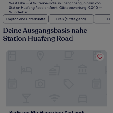
West Lake
— 4.5-Sterne-Hotel in Shangcheng, 5,5 km von
Station Huafeng Road entfernt. Gästebewertung: 9,0/10 —
Wunderbar.
Empfohlene Unterkünfte
Preis (aufsteigend)
Ent
Deine Ausgangsbasis nahe
Station Huafeng Road
Radisson Blu Hangzhou Xintiandi
Radisson Blu Hangzhou Xintiandi
Radisson Blu Hangzhou Xintiandi