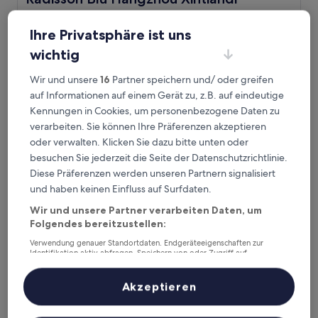
5.0-
Sterne-
Ihre Privatsphäre ist uns
Xiacheng, 2,6 km von Station Huafeng Road entfernt
Unterkunft
9.4
9,4/10
Außergewöhnlich
(13 Bewertungen)
wichtig
von
Der
95 €
10,
Wir und unsere
16
Partner speichern und/ oder greifen
Preis
Außergewöhnlich,
inkl. Steuern & Gebühren
auf Informationen auf einem Gerät zu, z.B. auf eindeutige
beträgt
19. Aug.–20. Aug.
(13
95 €
Kennungen in Cookies, um personenbezogene Daten zu
Bewertungen)
verarbeiten. Sie können Ihre Präferenzen akzeptieren
Haiwaihai Baina Hotel
oder verwalten. Klicken Sie dazu bitte unten oder
besuchen Sie jederzeit die Seite der Datenschutzrichtlinie.
Diese Präferenzen werden unseren Partnern signalisiert
und haben keinen Einfluss auf Surfdaten.
Wir und unsere Partner verarbeiten Daten, um
Folgendes bereitzustellen:
Verwendung genauer Standortdaten. Endgeräteeigenschaften zur
Identifikation aktiv abfragen. Speichern von oder Zugriff auf
Informationen auf einem Endgerät. Personalisierte Werbung und
Inhalte, Messung von Werbeleistung und der Performance von Inhalten,
Zielgruppenforschung sowie Entwicklung und Verbesserung von
Akzeptieren
Angeboten.
Haiwaihai Baina Hotel
Haiwaihai Baina Hotel
Liste der Partner (Lieferanten)
4.0-