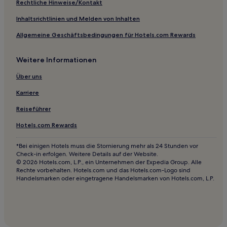
Rechtliche Hinweise/Kontakt
Hotels mit Parkplatz in Jinhua
Inhaltsrichtlinien und Melden von Inhalten
Luxus in Yuyao Shi
Allgemeine Geschäftsbedingungen für Hotels.com Rewards
Günstige in Yongkang
Günstige in Lishui
Weitere Informationen
Hotels mit inbegriffenem Frühstück in Wenzhou
Über uns
Hotels mit Parkplatz in Wenzhou
Karriere
Luxus in Qiandaohu
Reiseführer
Hotels mit Pool in Qiandaohu
Hotels.com Rewards
Luxus in Zhejiang
Familien in Zhejiang
*Bei einigen Hotels muss die Stornierung mehr als 24 Stunden vor
Check-in erfolgen. Weitere Details auf der Website.
Günstige in Xiangshan
© 2026 Hotels.com, L.P., ein Unternehmen der Expedia Group. Alle
Rechte vorbehalten. Hotels.com und das Hotels.com-Logo sind
Luxus in Taizhou
Handelsmarken oder eingetragene Handelsmarken von Hotels.com, L.P.
4-Sterne-Hotels in Jiaxing
2-Sterne-Hotels in Shangcheng
3-Sterne-Hotels in Qiandaohu