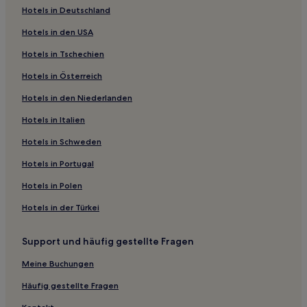
Strand
Hotels in Deutschland
Haustierfreundliche in Jiaxing
Hotels in den USA
Günstige in Kreis Yunhe
Hotels in Tschechien
Günstige in Xinchang
Hotels in Österreich
Hotels mit Fitnessbereich in Xinchang
Hotels in den Niederlanden
Luxus in Anji
Hotels in Italien
Günstige in Anji
Hotels in Schweden
Günstige in Cixi
Hotels in Portugal
Luxus in Zhoushan
Hotels in Polen
Hotels mit Wellnessbereich in Zhoushan
Hotels in der Türkei
Günstige in Shangcheng
Familien in Hangzhou
Support und häufig gestellte Fragen
Haustierfreundliche in Hangzhou
Meine Buchungen
Günstige in Xianju
Häufig gestellte Fragen
Hotels mit Parkplatz in Kreis Suichang