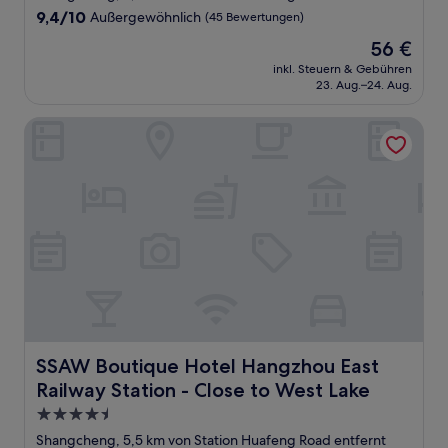
Unterkunft
9.4
9,4/10
Außergewöhnlich
(45 Bewertungen)
von
Der
56 €
10,
Preis
Außergewöhnlich,
inkl. Steuern & Gebühren
beträgt
23. Aug.–24. Aug.
(45
56 €
Bewertungen)
SSAW Boutique Hotel Hangzhou East Railway Station - Clo
SSAW Boutique Hotel Hangzhou East Railway Station - C
SSAW Boutique Hotel Hangzhou East
Railway Station - Close to West Lake
4.5-
Sterne-
Shangcheng, 5,5 km von Station Huafeng Road entfernt