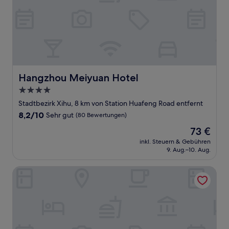
Hangzhou Meiyuan Hotel
Hangzhou Meiyuan Hotel
4.0-
Sterne-
Stadtbezirk Xihu, 8 km von Station Huafeng Road entfernt
Unterkunft
8.2
8,2/10
Sehr gut
(80 Bewertungen)
von
Der
73 €
10,
Preis
Sehr
inkl. Steuern & Gebühren
beträgt
9. Aug.–10. Aug.
gut,
73 €
(80
Bewertungen)
Cheery Dragon Canal Hotel Hangzhou