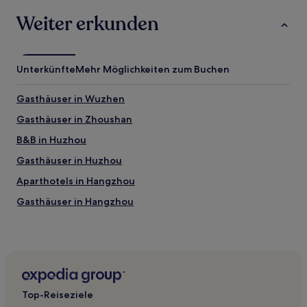
Weiter erkunden
Unterkünfte
Mehr Möglichkeiten zum Buchen
Gasthäuser in Wuzhen
Gasthäuser in Zhoushan
B&B in Huzhou
Gasthäuser in Huzhou
Aparthotels in Hangzhou
Gasthäuser in Hangzhou
Hotel-Resorts in Hangzhou
B&B in Hangzhou
Günstige in Tonglu
Hotels mit Parkplatz in Tonglu
Top-Reiseziele
Hotels mit Wellnessbereich nahe Tausend-Schritte-