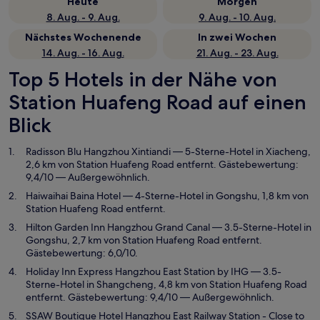
Heute
Morgen
8. Aug. - 9. Aug.
9. Aug. - 10. Aug.
Nächstes Wochenende
In zwei Wochen
14. Aug. - 16. Aug.
21. Aug. - 23. Aug.
Top 5 Hotels in der Nähe von
Station Huafeng Road auf einen
Blick
Radisson Blu Hangzhou Xintiandi
— 5-Sterne-Hotel in Xiacheng,
2,6 km von Station Huafeng Road entfernt. Gästebewertung:
9,4/10 — Außergewöhnlich.
Haiwaihai Baina Hotel
— 4-Sterne-Hotel in Gongshu, 1,8 km von
Station Huafeng Road entfernt.
Hilton Garden Inn Hangzhou Grand Canal
— 3.5-Sterne-Hotel in
Gongshu, 2,7 km von Station Huafeng Road entfernt.
Gästebewertung: 6,0/10.
Holiday Inn Express Hangzhou East Station by IHG
— 3.5-
Sterne-Hotel in Shangcheng, 4,8 km von Station Huafeng Road
entfernt. Gästebewertung: 9,4/10 — Außergewöhnlich.
SSAW Boutique Hotel Hangzhou East Railway Station - Close to