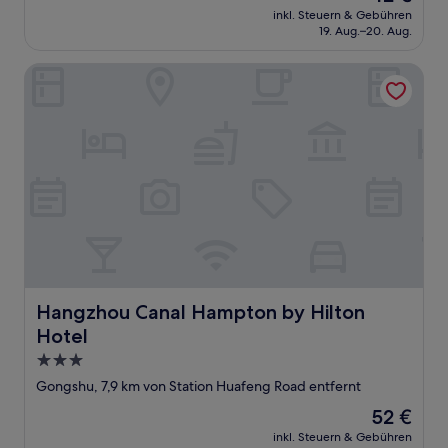
Preis
Sehr
inkl. Steuern & Gebühren
beträgt
19. Aug.–20. Aug.
gut,
42 €
(10
Bewertungen)
Hangzhou Canal Hampton by Hilton Hotel
Hangzhou Canal Hampton by Hilton Hotel
Hangzhou Canal Hampton by Hilton
Hotel
3.0-
Sterne-
Gongshu, 7,9 km von Station Huafeng Road entfernt
Unterkunft
Der
52 €
Preis
inkl. Steuern & Gebühren