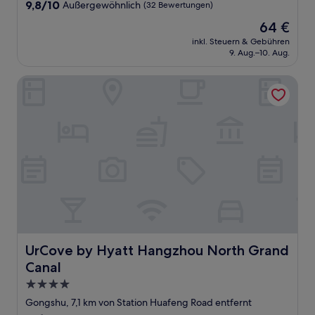
9.8
9,8/10
Außergewöhnlich
(32 Bewertungen)
von
Der
64 €
10,
Preis
Außergewöhnlich,
inkl. Steuern & Gebühren
beträgt
9. Aug.–10. Aug.
(32
64 €
Bewertungen)
UrCove by Hyatt Hangzhou North Grand Canal
UrCove by Hyatt Hangzhou North Grand Canal
UrCove by Hyatt Hangzhou North Grand
Canal
4.0-
Sterne-
Gongshu, 7,1 km von Station Huafeng Road entfernt
Unterkunft