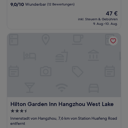
Unterkunft
9.0
9,0/10
Wunderbar
(12 Bewertungen)
von
Der
47 €
10,
Preis
Wunderbar,
inkl. Steuern & Gebühren
beträgt
9. Aug.–10. Aug.
(12
47 €
Bewertungen)
Hilton Garden Inn Hangzhou West Lake
Hilton Garden Inn Hangzhou West Lake
Hilton Garden Inn Hangzhou West Lake
3.5-
Sterne-
Innenstadt von Hangzhou, 7,6 km von Station Huafeng Road
Unterkunft
entfernt