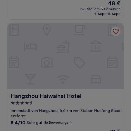
Der
48 €
10,
Preis
Sehr
inkl. Steuern & Gebühren
beträgt
4. Sept.–5. Sept.
gut,
48 €
(14
Bewertungen)
Hangzhou Haiwaihai Hotel
Hangzhou Haiwaihai Hotel
Hangzhou Haiwaihai Hotel
4.5-
Sterne-
Innenstadt von Hangzhou, 6,6 km von Station Huafeng Road
Unterkunft
entfernt
8.4
8,4/10
Sehr gut
(16 Bewertungen)
von
Der