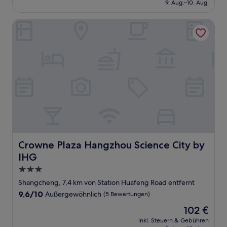
beträgt
9. Aug.–10. Aug.
52 €
Crowne Plaza Hangzhou Science City by IHG
Crowne Plaza Hangzhou Science City by IHG
Crowne Plaza Hangzhou Science City by
IHG
3.0-
Sterne-
Shangcheng, 7,4 km von Station Huafeng Road entfernt
Unterkunft
9.6
9,6/10
Außergewöhnlich
(5 Bewertungen)
von
Der
102 €
10,
Preis
Außergewöhnlich,
inkl. Steuern & Gebühren
beträgt