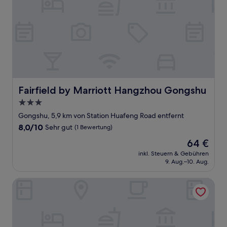
Fairfield by Marriott Hangzhou Gongshu
Fairfield by Marriott Hangzhou Gongshu
3.0-
Sterne-
Gongshu, 5,9 km von Station Huafeng Road entfernt
Unterkunft
8.0
8,0/10
Sehr gut
(1 Bewertung)
von
Der
64 €
10,
Preis
Sehr
inkl. Steuern & Gebühren
beträgt
9. Aug.–10. Aug.
gut,
64 €
(1
Bewertung)
Hangzhou Meiyuan Hotel