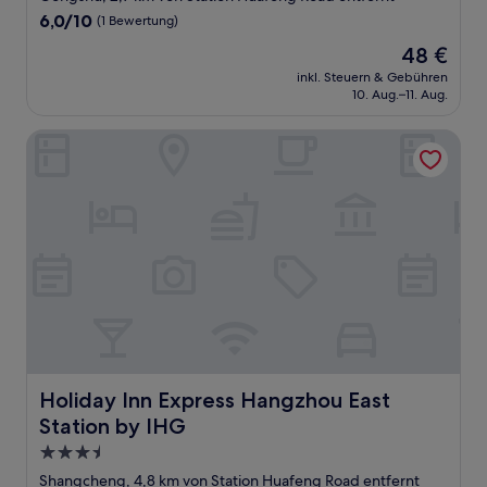
Unterkunft
6.0
6,0/10
(1 Bewertung)
von
Der
48 €
10,
Preis
(1
inkl. Steuern & Gebühren
beträgt
10. Aug.–11. Aug.
Bewertung)
48 €
Holiday Inn Express Hangzhou East Station by IHG
Holiday Inn Express Hangzhou East Station by IHG
Holiday Inn Express Hangzhou East
Station by IHG
3.5-
Sterne-
Shangcheng, 4,8 km von Station Huafeng Road entfernt