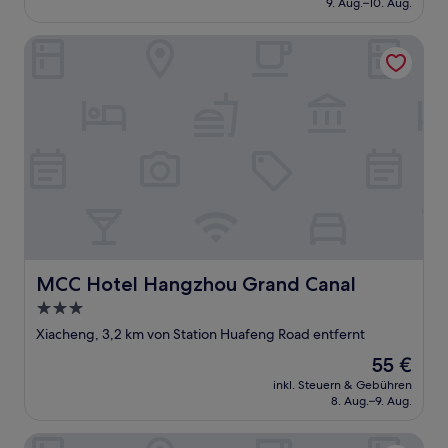
9. Aug.–10. Aug.
(5
102 €
Bewertungen)
MCC Hotel Hangzhou Grand Canal
MCC Hotel Hangzhou Grand Canal
MCC Hotel Hangzhou Grand Canal
3.0-
Sterne-
Xiacheng, 3,2 km von Station Huafeng Road entfernt
Unterkunft
Der
55 €
Preis
inkl. Steuern & Gebühren
beträgt
8. Aug.–9. Aug.
55 €
Holiday Inn Express Hangzhou Gongshu by IHG