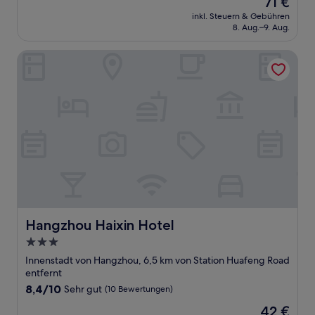
71 €
10,
Preis
Sehr
inkl. Steuern & Gebühren
beträgt
8. Aug.–9. Aug.
gut,
71 €
(16
Bewertungen)
Hangzhou Haixin Hotel
Hangzhou Haixin Hotel
Hangzhou Haixin Hotel
3.0-
Sterne-
Innenstadt von Hangzhou, 6,5 km von Station Huafeng Road
Unterkunft
entfernt
8.4
8,4/10
Sehr gut
(10 Bewertungen)
von
Der
42 €
10,