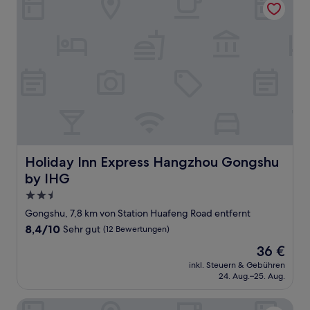
Holiday Inn Express Hangzhou Gongshu by IHG
Holiday Inn Express Hangzhou Gongshu
by IHG
2.5-
Sterne-
Gongshu, 7,8 km von Station Huafeng Road entfernt
Unterkunft
8.4
8,4/10
Sehr gut
(12 Bewertungen)
von
Der
36 €
10,
Preis
Sehr
inkl. Steuern & Gebühren
beträgt
24. Aug.–25. Aug.
gut,
36 €
(12
Bewertungen)
SSAW Boutique Hotel Hangzhou Chengjun