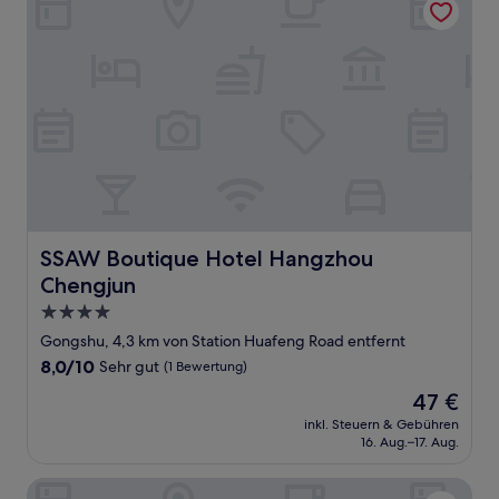
SSAW Boutique Hotel Hangzhou Chengjun
SSAW Boutique Hotel Hangzhou
Chengjun
4.0-
Sterne-
Gongshu, 4,3 km von Station Huafeng Road entfernt
Unterkunft
8.0
8,0/10
Sehr gut
(1 Bewertung)
von
Der
47 €
10,
Preis
Sehr
inkl. Steuern & Gebühren
beträgt
16. Aug.–17. Aug.
gut,
47 €
(1
Bewertung)
Kempinski Hotel Hangzhou