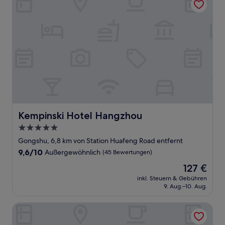
Kempinski Hotel Hangzhou
Kempinski Hotel Hangzhou
5.0-
Sterne-
Gongshu, 6,8 km von Station Huafeng Road entfernt
Unterkunft
9.6
9,6/10
Außergewöhnlich
(45 Bewertungen)
von
Der
127 €
10,
Preis
Außergewöhnlich,
inkl. Steuern & Gebühren
beträgt
9. Aug.–10. Aug.
(45
127 €
Bewertungen)
Novotel Hangzhou Xintiandi