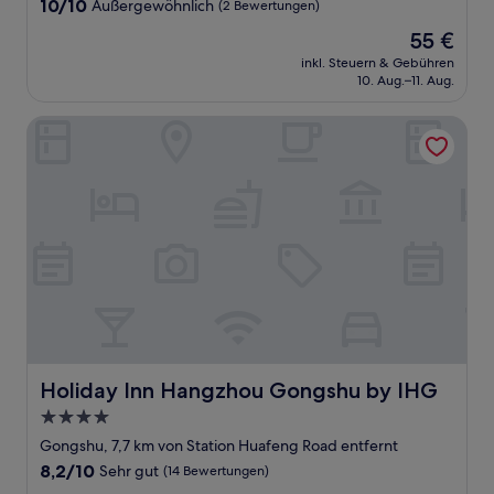
10.0
10/10
Außergewöhnlich
(2 Bewertungen)
von
Der
55 €
10,
Preis
Außergewöhnlich,
inkl. Steuern & Gebühren
beträgt
10. Aug.–11. Aug.
(2
55 €
Bewertungen)
Holiday Inn Hangzhou Gongshu by IHG
Holiday Inn Hangzhou Gongshu by IHG
Holiday Inn Hangzhou Gongshu by IHG
4.0-
Sterne-
Gongshu, 7,7 km von Station Huafeng Road entfernt
Unterkunft
8.2
8,2/10
Sehr gut
(14 Bewertungen)
von