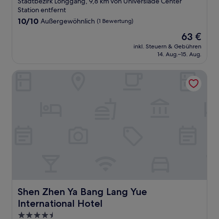
Stadtbezirk Longgang, 9,8 km von Universiade Center
Unterkunft
Station entfernt
10.0
10/10
Außergewöhnlich
(1 Bewertung)
von
Der
63 €
10,
Preis
Außergewöhnlich,
inkl. Steuern & Gebühren
beträgt
14. Aug.–15. Aug.
(1
63 €
Bewertung)
Shen Zhen Ya Bang Lang Yue International Hotel
Shen Zhen Ya Bang Lang Yue International Hotel
Shen Zhen Ya Bang Lang Yue
International Hotel
4.5-