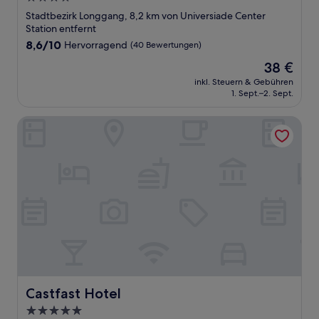
Sterne-
Stadtbezirk Longgang, 8,2 km von Universiade Center
Unterkunft
Station entfernt
8.6
8,6/10
Hervorragend
(40 Bewertungen)
von
Der
38 €
10,
Preis
Hervorragend,
inkl. Steuern & Gebühren
beträgt
1. Sept.–2. Sept.
(40
38 €
Bewertungen)
Castfast Hotel
Castfast Hotel
Castfast Hotel
5.0-