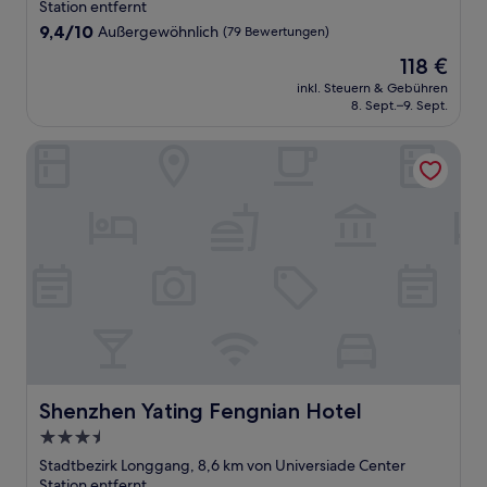
Unterkunft
Station entfernt
9.4
9,4/10
Außergewöhnlich
(79 Bewertungen)
von
Der
118 €
10,
Preis
Außergewöhnlich,
inkl. Steuern & Gebühren
beträgt
8. Sept.–9. Sept.
(79
118 €
Bewertungen)
Shenzhen Yating Fengnian Hotel
Shenzhen Yating Fengnian Hotel
Shenzhen Yating Fengnian Hotel
3.5-
Sterne-
Stadtbezirk Longgang, 8,6 km von Universiade Center
Unterkunft
Station entfernt