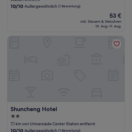
10.0
10/10
Außergewöhnlich
(1 Bewertung)
von
Der
53 €
10,
Preis
Außergewöhnlich,
inkl. Steuern & Gebühren
beträgt
10. Aug.–11. Aug.
(1
53 €
Bewertung)
Shuncheng Hotel
Shuncheng Hotel
Shuncheng Hotel
2.0-
Sterne-
7,1 km von Universiade Center Station entfernt
Unterkunft
10.0
10/10
Außergewöhnlich
(1 Bewertung)