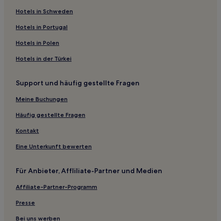
Gasthäuser in Dameisha Seaside Park
Hotels in Schweden
Aparthotels in Dongguan
Hotels in Portugal
Gasthäuser in Yapui Point Beach
Hotels in Polen
Gasthäuser in Judiao Strand
Hotels in der Türkei
Hostels in Shenzhen
Changhutou: Hotels
Support und häufig gestellte Fragen
Hotels nahe Shenzhen Bay Park
Meine Buchungen
Hotels nahe Dongmen Pedestrian Street
Häufig gestellte Fragen
Hotels nahe Dameisha Beach
Kontakt
Hotels nahe U-Bahn-Station Yantian-Straße
Eine Unterkunft bewerten
Lincun: Hotels
Pingdi: Hotels
Für Anbieter, Affliliate-Partner und Medien
Xintian: Hotels
Affiliate-Partner-Programm
Hotels nahe Yuanfen Station
Presse
Tangxiazhen: Hotels
Bei uns werben