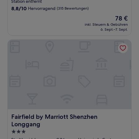
Unterkunft
Station entfernt
8.8
8,8/10
Hervorragend
(315 Bewertungen)
von
Der
78 €
10,
Preis
Hervorragend,
inkl. Steuern & Gebühren
beträgt
6. Sept.–7. Sept.
(315
78 €
Bewertungen)
Fairfield by Marriott Shenzhen Longgang
Fairfield by Marriott Shenzhen Longgang
Fairfield by Marriott Shenzhen
Longgang
3.0-
Sterne-