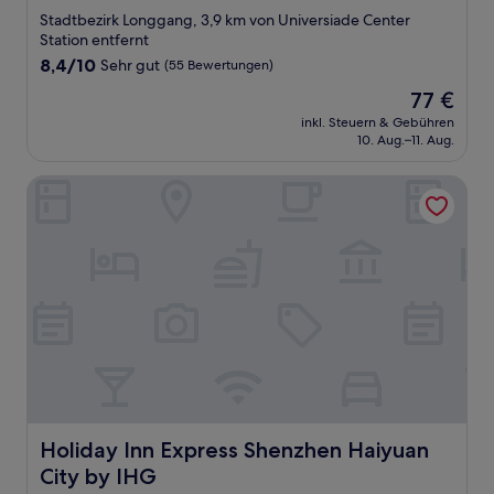
Sterne-
Stadtbezirk Longgang, 3,9 km von Universiade Center
Unterkunft
Station entfernt
8.4
8,4/10
Sehr gut
(55 Bewertungen)
von
Der
77 €
10,
Preis
Sehr
inkl. Steuern & Gebühren
beträgt
10. Aug.–11. Aug.
gut,
77 €
(55
Bewertungen)
Holiday Inn Express Shenzhen Haiyuan City by IHG
Holiday Inn Express Shenzhen Haiyuan City by IHG
Holiday Inn Express Shenzhen Haiyuan
City by IHG