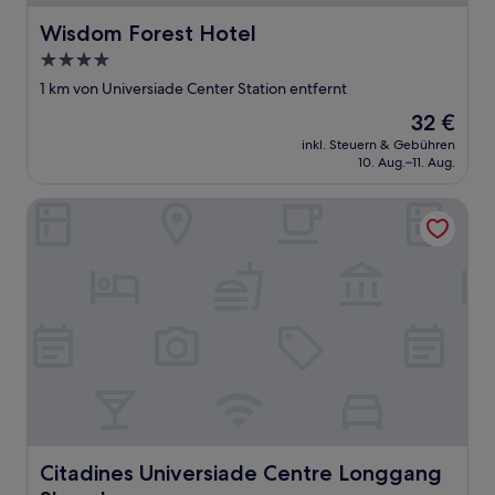
Wisdom Forest Hotel
Wisdom Forest Hotel
4.0-
Sterne-
1 km von Universiade Center Station entfernt
Unterkunft
Der
32 €
Preis
inkl. Steuern & Gebühren
beträgt
10. Aug.–11. Aug.
32 €
Citadines Universiade Centre Longgang Shenzhen
Citadines Universiade Centre Longgang Shenzhen
Citadines Universiade Centre Longgang