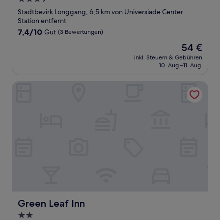
Sterne-
Stadtbezirk Longgang, 6,5 km von Universiade Center
Unterkunft
Station entfernt
7.4
7,4/10
Gut
(3 Bewertungen)
von
Der
54 €
10,
Preis
Gut,
inkl. Steuern & Gebühren
beträgt
10. Aug.–11. Aug.
(3
54 €
Bewertungen)
Green Leaf Inn
Green Leaf Inn
Green Leaf Inn
2.0-