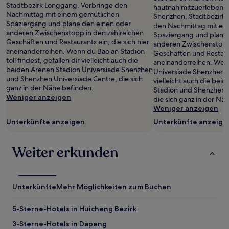
Preise
Stadtbezirk Longgang. Verbringe den
hautnah mitzuerleben: 
und
Nachmittag mit einem gemütlichen
Shenzhen, Stadtbezirk
Verfügbarkeiten
Spaziergang und plane den einen oder
den Nachmittag mit ei
können
anderen Zwischenstopp in den zahlreichen
Spaziergang und plane
sich
Geschäften und Restaurants ein, die sich hier
anderen Zwischenstopp 
ändern.
aneinanderreihen. Wenn du Bao an Stadion
Geschäften und Restaura
Es
toll findest, gefallen dir vielleicht auch die
aneinanderreihen. Wen
können
beiden Arenen Stadion Universiade Shenzhen
Universiade Shenzhen tol
zusätzliche
und Shenzhen Universiade Centre, die sich
vielleicht auch die bei
Bedingungen
ganz in der Nähe befinden.
Stadion und Shenzhen U
gelten.
Weniger anzeigen
die sich ganz in der Nä
Weniger anzeigen
Unterkünfte anzeigen
Unterkünfte anzeige
Weiter erkunden
Unterkünfte
Mehr Möglichkeiten zum Buchen
5-Sterne-Hotels in Huicheng Bezirk
3-Sterne-Hotels in Dapeng