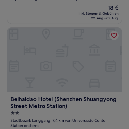
von
Der
18 €
10,
Preis
Außergewöhnlich,
inkl. Steuern & Gebühren
beträgt
22. Aug.–23. Aug.
(1
18 €
Bewertung)
Beihaidao Hotel (Shenzhen Shuangyong Street Metro Stat
Beihaidao Hotel (Shenzhen Shuangyong Street Metro Sta
Beihaidao Hotel (Shenzhen Shuangyong
Street Metro Station)
2.0-
Sterne-
Stadtbezirk Longgang, 7,4 km von Universiade Center
Unterkunft
Station entfernt