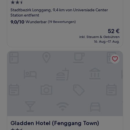
2.5-
Sterne-
Stadtbezirk Longgang, 9,4 km von Universiade Center
Unterkunft
Station entfernt
9.0
9,0/10
Wunderbar
(19 Bewertungen)
von
Der
52 €
10,
Preis
Wunderbar,
inkl. Steuern & Gebühren
beträgt
16. Aug.–17. Aug.
(19
52 €
Bewertungen)
Gladden Hotel (Fenggang Town)
Gladden Hotel (Fenggang Town)
Gladden Hotel (Fenggang Town)