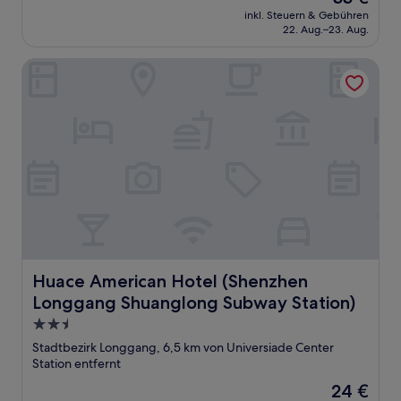
Preis
inkl. Steuern & Gebühren
beträgt
22. Aug.–23. Aug.
33 €
Huace American Hotel (Shenzhen Longgang Shuanglong S
Huace American Hotel (Shenzhen Longgang Shuanglong 
Huace American Hotel (Shenzhen
Longgang Shuanglong Subway Station)
2.5-
Sterne-
Stadtbezirk Longgang, 6,5 km von Universiade Center
Unterkunft
Station entfernt
Der
24 €