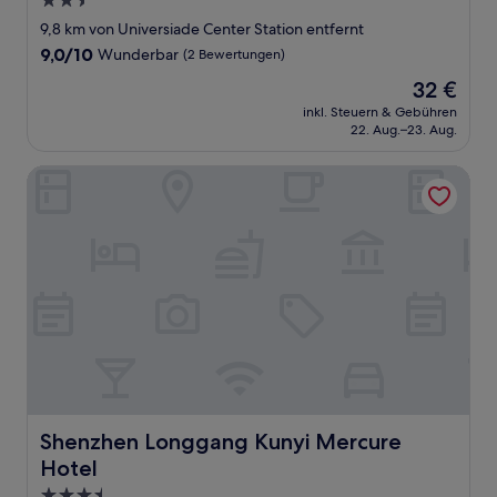
2.5-
Sterne-
9,8 km von Universiade Center Station entfernt
Unterkunft
9.0
9,0/10
Wunderbar
(2 Bewertungen)
von
Der
32 €
10,
Preis
Wunderbar,
inkl. Steuern & Gebühren
beträgt
22. Aug.–23. Aug.
(2
32 €
Bewertungen)
Shenzhen Longgang Kunyi Mercure Hotel
Shenzhen Longgang Kunyi Mercure Hotel
Shenzhen Longgang Kunyi Mercure
Hotel
3.5-