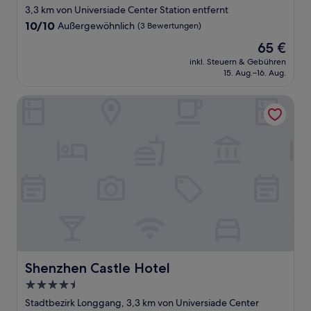
Sterne-
3,3 km von Universiade Center Station entfernt
Unterkunft
10.0
10/10
Außergewöhnlich
(3 Bewertungen)
von
Der
65 €
10,
Preis
Außergewöhnlich,
inkl. Steuern & Gebühren
beträgt
15. Aug.–16. Aug.
(3
65 €
Bewertungen)
Shenzhen Castle Hotel
Shenzhen Castle Hotel
Shenzhen Castle Hotel
4.5-
Sterne-
Stadtbezirk Longgang, 3,3 km von Universiade Center