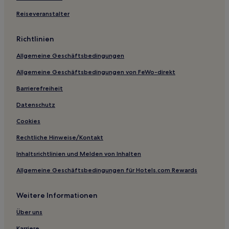
Hotels nahe Bahnhof Shenzhen Pingshan
Reiseveranstalter
Hotels nahe Shawei-Station
Hotels nahe Station Futian
Richtlinien
Hotels nahe Stadion von Shenzhen
Allgemeine Geschäftsbedingungen
Hotels nahe Bahnhof Shenzhen Ost
Allgemeine Geschäftsbedingungen von FeWo-direkt
Xiliangwo: Hotels
Barrierefreiheit
Pingshan: Hotels
Datenschutz
Henggang: Hotels
Cookies
Laodakeng: Hotels
Rechtliche Hinweise/Kontakt
Baizhangpu Bauernhof: Hotels
Inhaltsrichtlinien und Melden von Inhalten
Sanzhoutian: Hotels
Allgemeine Geschäftsbedingungen für Hotels.com Rewards
Kuiyong: Hotels
Shenzhen Hotels
Weitere Informationen
Hotels nahe Shenzhen Guanlan Landscape and Cultural
Über uns
Park
Karriere