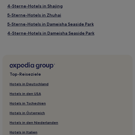
4-Sterne-Hotels in Shajing
5-Sterne-Hotels in Zhuhai
5-Sterne-Hotels in Dameisha Seaside Park
4-Sterne-Hotels in Dameisha Seaside Park
2-Sterne-Hotels in Dameisha Seaside Park
5-Sterne-Hotels in Zhongshan
3-Sterne-Hotels in Zentrales Geschäftsviertel von
Guangzhou
Top-Reiseziele
5-Sterne-Hotels in Dongguan
3-Sterne-Hotels in Dongguan
Hotels in Deutschland
4-Sterne-Hotels in Huidong
Hotels in den USA
3-Sterne-Hotels in Shenzhen Lianhuashan Park
Hotels in Tschechien
3-Sterne-Hotels in Huizhou
Hotels in Österreich
5-Sterne-Hotels in Huizhou
Hotels in den Niederlanden
2-Sterne-Hotels in Huizhou
Hotels in Italien