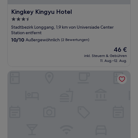
Kingkey Kingyu Hotel
Kingkey Kingyu Hotel
3.5-
Sterne-
Stadtbezirk Longgang, 1,9 km von Universiade Center
Unterkunft
Station entfernt
10.0
10/10
Außergewöhnlich
(2 Bewertungen)
von
Der
46 €
10,
Preis
Außergewöhnlich,
inkl. Steuern & Gebühren
beträgt
11. Aug.–12. Aug.
(2
46 €
Bewertungen)
Wisdom Forest Hotel