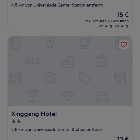
Sterne-
4,5 km von Universiade Center Station entfernt
Unterkunft
Der
15 €
Preis
inkl. Steuern & Gebühren
beträgt
22. Aug.–23. Aug.
15 €
Xinggang Hotel
Xinggang Hotel
Xinggang Hotel
2.0-
Sterne-
5,8 km von Universiade Center Station entfernt
Unterkunft
Der
33 €