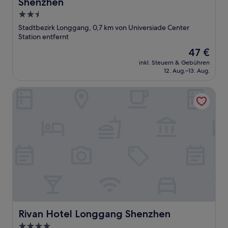
Shenzhen
2.5-
Sterne-
Stadtbezirk Longgang, 0,7 km von Universiade Center
Unterkunft
Station entfernt
Der
47 €
Preis
inkl. Steuern & Gebühren
beträgt
12. Aug.–13. Aug.
47 €
Rivan Hotel Longgang Shenzhen
Rivan Hotel Longgang Shenzhen
Rivan Hotel Longgang Shenzhen
4.0-