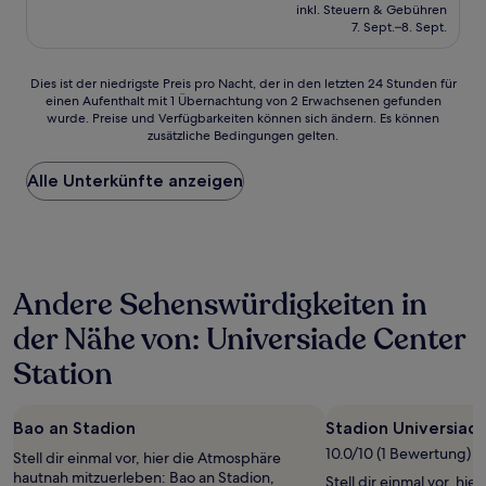
Preis
inkl. Steuern & Gebühren
beträgt
7. Sept.–8. Sept.
24 €
Dies
Dies ist der niedrigste Preis pro Nacht, der in den letzten 24 Stunden für
einen Aufenthalt mit 1 Übernachtung von 2 Erwachsenen gefunden
ist
wurde. Preise und Verfügbarkeiten können sich ändern. Es können
der
zusätzliche Bedingungen gelten.
niedrigste
Preis
Alle Unterkünfte anzeigen
pro
Nacht,
der
in
den
letzten
Andere Sehenswürdigkeiten in
24 Stunden
für
der Nähe von: Universiade Center
einen
Aufenthalt
Station
mit
1 Übernachtung
von
Bao an Stadion
Stadion Universiad
2 Erwachsenen
10.0/10 (1 Bewertung)
gefunden
Stell dir einmal vor, hier die Atmosphäre
wurde.
hautnah mitzuerleben: Bao an Stadion,
Stell dir einmal vor, hi