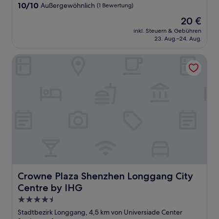
10.0
10/10
Außergewöhnlich
(1 Bewertung)
von
Der
20 €
10,
Preis
Außergewöhnlich,
inkl. Steuern & Gebühren
beträgt
23. Aug.–24. Aug.
(1
20 €
Bewertung)
Crowne Plaza Shenzhen Longgang City Centre by IHG
Crowne Plaza Shenzhen Longgang City Centre by IHG
Crowne Plaza Shenzhen Longgang City
Centre by IHG
4.5-
Sterne-
Stadtbezirk Longgang, 4,5 km von Universiade Center