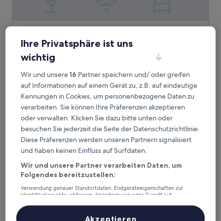
Hyatt Place Shenzhen Longgang
Hyatt Place Shenzhen Longgang
Ihre Privatsphäre ist uns
4.0-
Sterne-
wichtig
2,8 km von Universiade Center Station entfernt
Unterkunft
8.4
8,4/10
Sehr gut
(6 Bewertungen)
Wir und unsere
16
Partner speichern und/ oder greifen
von
Der
61 €
10,
auf Informationen auf einem Gerät zu, z.B. auf eindeutige
Preis
Sehr
inkl. Steuern & Gebühren
Kennungen in Cookies, um personenbezogene Daten zu
beträgt
6. Sept.–7. Sept.
gut,
verarbeiten. Sie können Ihre Präferenzen akzeptieren
61 €
(6
oder verwalten. Klicken Sie dazu bitte unten oder
Bewertungen)
F-TOWN Fangtang Hotel - Shenzhen City
besuchen Sie jederzeit die Seite der Datenschutzrichtlinie.
Diese Präferenzen werden unseren Partnern signalisiert
und haben keinen Einfluss auf Surfdaten.
Wir und unsere Partner verarbeiten Daten, um
Folgendes bereitzustellen:
Verwendung genauer Standortdaten. Endgeräteeigenschaften zur
Identifikation aktiv abfragen. Speichern von oder Zugriff auf
Informationen auf einem Endgerät. Personalisierte Werbung und
Inhalte, Messung von Werbeleistung und der Performance von Inhalten,
Zielgruppenforschung sowie Entwicklung und Verbesserung von
Akzeptieren