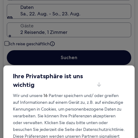
Daten
Sa., 22. Aug. - So., 23. Aug.
Gäste
2 Reisende, 1 Zimmer
Ich reise geschäftlich
Suchen
Ihre Privatsphäre ist uns
Kostenlose Stornierung bei
wichtig
Planänderungen
Wir und unsere
16
Partner speichern und/ oder greifen
Verdiene Prämien für jede
auf Informationen auf einem Gerät zu, z.B. auf eindeutige
Kennungen in Cookies, um personenbezogene Daten zu
wahrgenommene Übernachtung
verarbeiten. Sie können Ihre Präferenzen akzeptieren
oder verwalten. Klicken Sie dazu bitte unten oder
Mehr sparen mit Preisen für Mitglieder
besuchen Sie jederzeit die Seite der Datenschutzrichtlinie.
Diese Präferenzen werden unseren Partnern signalisiert