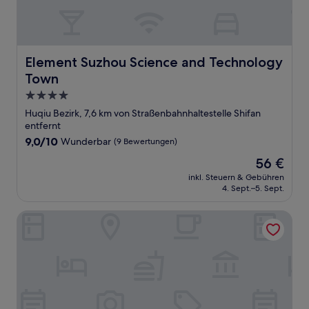
Element Suzhou Science and Technology Town
Element Suzhou Science and Technology
Town
4.0-
Sterne-
Huqiu Bezirk, 7,6 km von Straßenbahnhaltestelle Shifan
Unterkunft
entfernt
9.0
9,0/10
Wunderbar
(9 Bewertungen)
von
Der
56 €
10,
Preis
Wunderbar,
inkl. Steuern & Gebühren
beträgt
4. Sept.–5. Sept.
(9
56 €
Bewertungen)
Wanda Moments - Suzhou Kejicheng