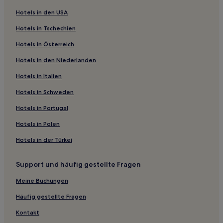
Hotels nahe Ausstellungshalle des Neuen Bezirks von
Wuxi
Hotels in den USA
Altstadt Suzhou: Hotels
Hotels in Tschechien
Wujiang: Hotels
Hotels in Österreich
Bezirk Gusu: Hotels
Hotels in den Niederlanden
Chaqiao Hotels
Hotels in Italien
Hukeli Hotels
Hotels in Schweden
Wuzhong: Hotels
Hotels in Portugal
Hotels nahe Bahnhof Suzhou Xinqu
Hotels in Polen
Hotels nahe Suzhou New Area-Station
Hotels in der Türkei
Hotels nahe Der Garten des Meisters der Netze
Hotels nahe Suzhou Museum
Support und häufig gestellte Fragen
Hotels nahe Yuhua-Shengjing-Resort
Meine Buchungen
Suzhou Hotels
Häufig gestellte Fragen
Hotels nahe Tai Hu
Kontakt
Hotels nahe Guzhang Botanical Garden