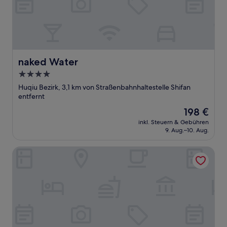
naked Water
naked Water
4.0-
Sterne-
Huqiu Bezirk, 3,1 km von Straßenbahnhaltestelle Shifan
Unterkunft
entfernt
Der
198 €
Preis
inkl. Steuern & Gebühren
beträgt
9. Aug.–10. Aug.
198 €
Element Suzhou Science and Technology Town