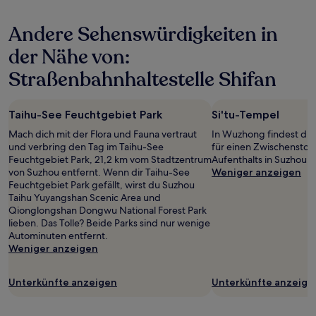
den
letzten
Andere Sehenswürdigkeiten in
24 Stunden
für
der Nähe von:
einen
Aufenthalt
Straßenbahnhaltestelle Shifan
mit
1 Übernachtung
von
Taihu-See Feuchtgebiet Park
Si'tu-Tempel
2 Erwachsenen
gefunden
Mach dich mit der Flora und Fauna vertraut
In Wuzhong findest du S
wurde.
und verbring den Tag im Taihu-See
für einen Zwischensto
Preise
Feuchtgebiet Park, 21,2 km vom Stadtzentrum
Aufenthalts in Suzhou.
und
von Suzhou entfernt. Wenn dir Taihu-See
Weniger anzeigen
Verfügbarkeiten
Feuchtgebiet Park gefällt, wirst du Suzhou
können
Taihu Yuyangshan Scenic Area und
sich
Qionglongshan Dongwu National Forest Park
ändern.
lieben. Das Tolle? Beide Parks sind nur wenige
Es
Autominuten entfernt.
können
Weniger anzeigen
zusätzliche
Bedingungen
Unterkünfte anzeigen
Unterkünfte anzeige
gelten.