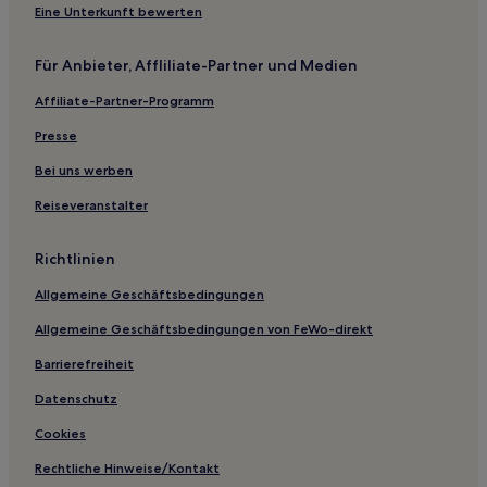
Eine Unterkunft bewerten
Wuxi Hotels
Bezirk Liangxi: Hotels
Für Anbieter, Affliliate-Partner und Medien
Baonancun Hotels
Affiliate-Partner-Programm
Hotels nahe Liyuan Garten
Presse
Gasthäuser in Tongli
Bei uns werben
Gasthäuser in Kunshan
Reiseveranstalter
Gasthäuser in Nanjing
Aparthotels in Nanjing
Richtlinien
Gasthäuser in Huqiu Bezirk
Allgemeine Geschäftsbedingungen
Gasthäuser in Pingjiang-Straße
Allgemeine Geschäftsbedingungen von FeWo-direkt
Aparthotels in Wuxi
Barrierefreiheit
Aparthotels in Suzhou
Datenschutz
Günstige in Jiangyin
Cookies
Familien in Nantong
Rechtliche Hinweise/Kontakt
Familien in Yancheng