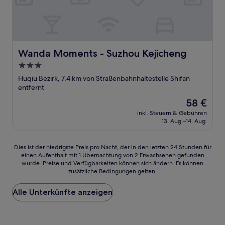
Wanda Moments - Suzhou Kejicheng
Wanda Moments - Suzhou Kejicheng
3.0-
Sterne-
Huqiu Bezirk, 7,4 km von Straßenbahnhaltestelle Shifan
Unterkunft
entfernt
Der
58 €
Preis
inkl. Steuern & Gebühren
beträgt
13. Aug.–14. Aug.
58 €
Dies
Dies ist der niedrigste Preis pro Nacht, der in den letzten 24 Stunden für
einen Aufenthalt mit 1 Übernachtung von 2 Erwachsenen gefunden
ist
wurde. Preise und Verfügbarkeiten können sich ändern. Es können
der
zusätzliche Bedingungen gelten.
niedrigste
Preis
Alle Unterkünfte anzeigen
pro
Nacht,
der
in