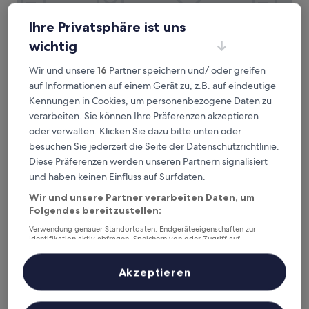
Ihre Privatsphäre ist uns
wichtig
Wir und unsere
16
Partner speichern und/ oder greifen
Be Mate Via Tivoli
Be Mate Via Tivoli
auf Informationen auf einem Gerät zu, z.B. auf eindeutige
Centro Storico, 1,5 km von Straßenbahnhaltestelle
Kennungen in Cookies, um personenbezogene Daten zu
Conciliazione M1 entfernt
verarbeiten. Sie können Ihre Präferenzen akzeptieren
9.6
9,6/10
Außergewöhnlich
(212 Bewertungen)
oder verwalten. Klicken Sie dazu bitte unten oder
von
Der
185 €
10,
besuchen Sie jederzeit die Seite der Datenschutzrichtlinie.
Preis
Außergewöhnlich,
inkl. Steuern & Gebühren
Diese Präferenzen werden unseren Partnern signalisiert
beträgt
9. Aug.–10. Aug.
(212
und haben keinen Einfluss auf Surfdaten.
185 €
Bewertungen)
Guest House Castello
Wir und unsere Partner verarbeiten Daten, um
Folgendes bereitzustellen:
Verwendung genauer Standortdaten. Endgeräteeigenschaften zur
Identifikation aktiv abfragen. Speichern von oder Zugriff auf
Informationen auf einem Endgerät. Personalisierte Werbung und
Inhalte, Messung von Werbeleistung und der Performance von Inhalten,
Zielgruppenforschung sowie Entwicklung und Verbesserung von
Akzeptieren
Angeboten.
Liste der Partner (Lieferanten)