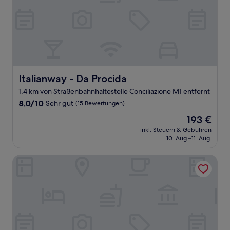
Italianway - Da Procida
Italianway - Da Procida
1,4 km von Straßenbahnhaltestelle Conciliazione M1 entfernt
8.0
8,0/10
Sehr gut
(15 Bewertungen)
von
Der
193 €
10,
Preis
Sehr
inkl. Steuern & Gebühren
beträgt
10. Aug.–11. Aug.
gut,
193 €
(15
Bewertungen)
Milano Apartments S.Agostino