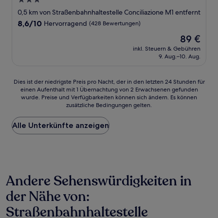
3.0-
Sterne-
0,5 km von Straßenbahnhaltestelle Conciliazione M1 entfernt
Unterkunft
8.6
8,6/10
Hervorragend
(428 Bewertungen)
von
Der
89 €
10,
Preis
Hervorragend,
inkl. Steuern & Gebühren
beträgt
9. Aug.–10. Aug.
(428
89 €
Bewertungen)
Dies
Dies ist der niedrigste Preis pro Nacht, der in den letzten 24 Stunden für
einen Aufenthalt mit 1 Übernachtung von 2 Erwachsenen gefunden
ist
wurde. Preise und Verfügbarkeiten können sich ändern. Es können
der
zusätzliche Bedingungen gelten.
niedrigste
Preis
Alle Unterkünfte anzeigen
pro
Nacht,
der
in
den
letzten
Andere Sehenswürdigkeiten in
24 Stunden
für
der Nähe von:
einen
Aufenthalt
Straßenbahnhaltestelle
mit