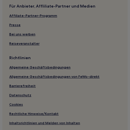
Für Anbieter, Affliliate-Partner und Medien
Ski in Lombardei
Affiliate-Partner-Programm
Hotels mit Thermalbad in Lombardei
Luxus in Lombardei
Presse
Hotels mit Parkplatz in Case Nuove
Bei uns werben
Business in Mailand
Reiseveranstalter
Hotels mit Parkplatz in Mailand
Richtlinien
Haustierfreundliche in Mailand
Allgemeine Geschäftsbedingungen
Hotels mit Parkplatz in Novegro
Allgemeine Geschäftsbedingungen von FeWo-direkt
Haustierfreundliche in Como
Haustierfreundliche nahe Via Torino
Barrierefreiheit
Business nahe Via Torino
Datenschutz
Boutique- nahe Via Torino
Cookies
Lgbtqia-Freundliche nahe Via Torino
Rechtliche Hinweise/Kontakt
Hotels mit Wellnessbereich in Centro Storico
Inhaltsrichtlinien und Melden von Inhalten
Romantische in Centro Storico