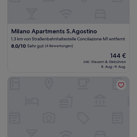
Milano Apartments S.Agostino
Milano Apartments S.Agostino
1,3 km von Straßenbahnhaltestelle Conciliazione M1 entfernt
8.0
8,0/10
Sehr gut
(4 Bewertungen)
von
Der
144 €
10,
Preis
Sehr
inkl. Steuern & Gebühren
beträgt
8. Aug.–9. Aug.
gut,
144 €
(4
Bewertungen)
notaMI - Dreamful Home - Arco della Pace