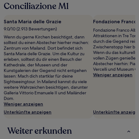
1 Übernachtung
Conciliazione M1
von
2 Erwachsenen
gefunden
Santa Maria delle Grazie
Fondazione Franco 
wurde.
9.0/10 (2.913 Bewertungen)
Fondazione Franco Albini
Preise
Attraktionen in Tre Tor
und
Wenn du gerne Kirchen besichtigst, dann
durch die Gegend reist, 
Verfügbarkeiten
solltest du einen Abstecher hierher machen:
Zwischenstopp hier be
können
Zentrum von Mailand. Dort befindet sich
Wenn du das kulturelle 
sich
Santa Maria delle Grazie. Um die Kultur zu
vollen Zügen genießen 
ändern.
erleben, solltest du dir einen Besuch der
Abstecher hierhin: Piaz
Es
Kathedrale, der Museen und der
Vercelli und Museum Ce
können
Kunstgalerien der Gegend nicht entgehen
Weniger anzeigen
zusätzliche
lassen: Mach dich startklar für deine
Bedingungen
Sightseeingtour. In Mailand kannst du viele
gelten.
weitere Wahrzeichen besichtigen, darunter
Galleria Vittorio Emanuele II und Mailänder
Dom.
Weniger anzeigen
Unterkünfte anzeigen
Unterkünfte anzeige
Weiter erkunden