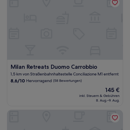
Milan Retreats Duomo Carrobbio
Milan Retreats Duomo Carrobbio
1,5 km von Straßenbahnhaltestelle Conciliazione M1 entfernt
8.6
8,6/10
Hervorragend
(58 Bewertungen)
von
Der
145 €
10,
Preis
Hervorragend,
inkl. Steuern & Gebühren
beträgt
8. Aug.–9. Aug.
(58
145 €
Bewertungen)
Hotel Fiorella Milano