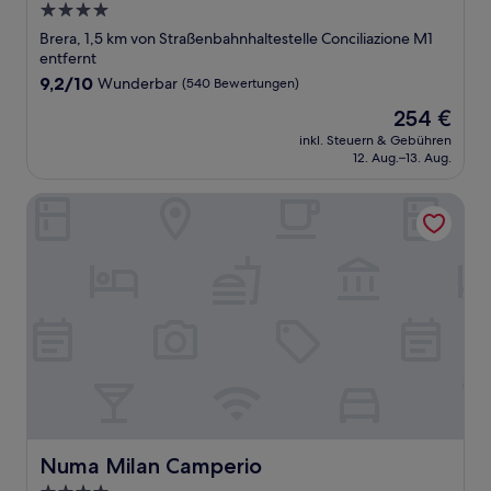
4.0-
Sterne-
Brera, 1,5 km von Straßenbahnhaltestelle Conciliazione M1
Unterkunft
entfernt
9.2
9,2/10
Wunderbar
(540 Bewertungen)
von
Der
254 €
10,
Preis
Wunderbar,
inkl. Steuern & Gebühren
beträgt
12. Aug.–13. Aug.
(540
254 €
Bewertungen)
Numa Milan Camperio
Numa Milan Camperio
Numa Milan Camperio