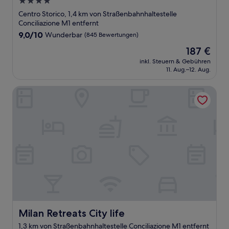
4.0-
Sterne-
Centro Storico, 1,4 km von Straßenbahnhaltestelle
Unterkunft
Conciliazione M1 entfernt
9.0
9,0/10
Wunderbar
(845 Bewertungen)
von
Der
187 €
10,
Preis
Wunderbar,
inkl. Steuern & Gebühren
beträgt
11. Aug.–12. Aug.
(845
187 €
Bewertungen)
Milan Retreats City life
Milan Retreats City life
Milan Retreats City life
1,3 km von Straßenbahnhaltestelle Conciliazione M1 entfernt