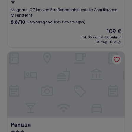
1.0-
Stern-
Magenta, 0,7 km von Straßenbahnhaltestelle Conciliazione
Unterkunft
M1 entfernt
8.8
8,8/10
Hervorragend
(269 Bewertungen)
von
Der
109 €
10,
Preis
Hervorragend,
inkl. Steuern & Gebühren
beträgt
10. Aug.–11. Aug.
(269
109 €
Bewertungen)
Panizza
Panizza
Panizza