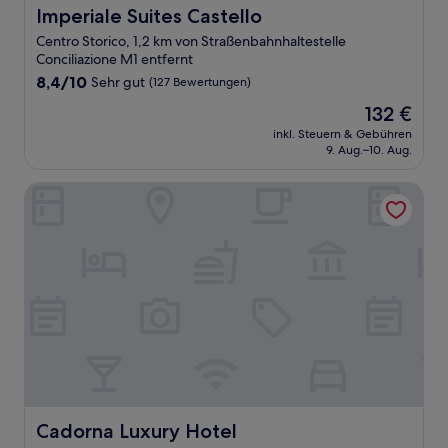
Imperiale Suites Castello
Imperiale Suites Castello
Centro Storico, 1,2 km von Straßenbahnhaltestelle
Conciliazione M1 entfernt
8.4
8,4/10
Sehr gut
(127 Bewertungen)
von
Der
132 €
10,
Preis
Sehr
inkl. Steuern & Gebühren
beträgt
9. Aug.–10. Aug.
gut,
132 €
(127
Bewertungen)
Cadorna Luxury Hotel
Cadorna Luxury Hotel
Cadorna Luxury Hotel