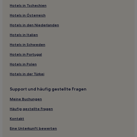
Hotels in Tschechien
Landhäuser in Mailand
Hotels in Österreich
Gasthäuser in Como
Hotels in den Niederlanden
Ferienwohnungen in Mailand
Gasthäuser in Lombardei
Hotels in Italien
B&B in Lombardei
Hotels in Schweden
Ferienwohnungen in Lombardei
Hotels in Portugal
Hotels mit Pool in Lombardei
Hotels in Polen
Hotels mit Küchenzeile in Lombardei
Hotels in der Türkei
Golf in Lombardei
Support und häufig gestellte Fragen
Hotels mit Wellnessbereich in Lombardei
Familien in Lombardei
Meine Buchungen
Business in Lombardei
Häufig gestellte Fragen
Hotels mit inbegriffenem Frühstück in Lombardei
Kontakt
Hotels mit Parkplatz in Lombardei
Eine Unterkunft bewerten
Haustierfreundliche in Lombardei