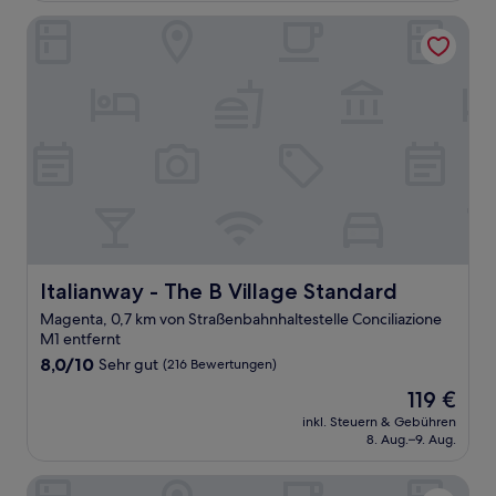
(640
Bewertungen)
Italianway - The B Village Standard
Italianway - The B Village Standard
Italianway - The B Village Standard
Magenta, 0,7 km von Straßenbahnhaltestelle Conciliazione
M1 entfernt
8.0
8,0/10
Sehr gut
(216 Bewertungen)
von
Der
119 €
10,
Preis
Sehr
inkl. Steuern & Gebühren
beträgt
8. Aug.–9. Aug.
gut,
119 €
(216
Bewertungen)
Milan Retreats Duomo Carrobbio