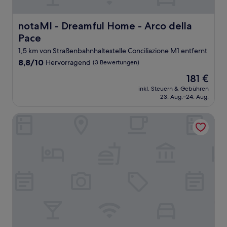
notaMI - Dreamful Home - Arco della Pace
notaMI - Dreamful Home - Arco della
Pace
1,5 km von Straßenbahnhaltestelle Conciliazione M1 entfernt
8.8
8,8/10
Hervorragend
(3 Bewertungen)
von
Der
181 €
10,
Preis
Hervorragend,
inkl. Steuern & Gebühren
beträgt
23. Aug.–24. Aug.
(3
181 €
Bewertungen)
Mokinba Hotels King