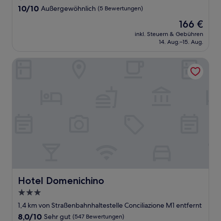
10.0
10/10
Außergewöhnlich
(5 Bewertungen)
von
Der
166 €
10,
Preis
Außergewöhnlich,
inkl. Steuern & Gebühren
beträgt
14. Aug.–15. Aug.
(5
166 €
Bewertungen)
Hotel Domenichino
Hotel Domenichino
Hotel Domenichino
3.0-
Sterne-
1,4 km von Straßenbahnhaltestelle Conciliazione M1 entfernt
Unterkunft
8.0
8,0/10
Sehr gut
(547 Bewertungen)