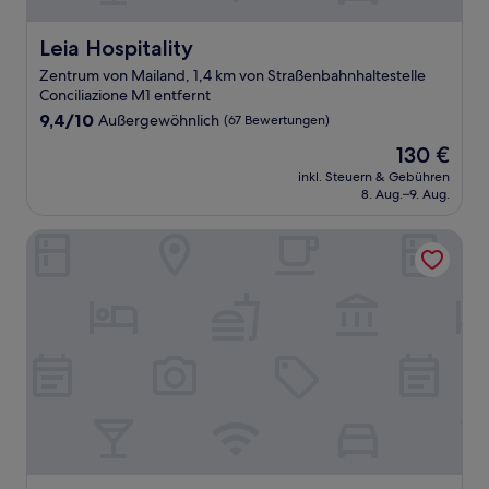
Leia Hospitality
Leia Hospitality
Zentrum von Mailand, 1,4 km von Straßenbahnhaltestelle
Conciliazione M1 entfernt
9.4
9,4/10
Außergewöhnlich
(67 Bewertungen)
von
Der
130 €
10,
Preis
Außergewöhnlich,
inkl. Steuern & Gebühren
beträgt
8. Aug.–9. Aug.
(67
130 €
Bewertungen)
Hotel Metro