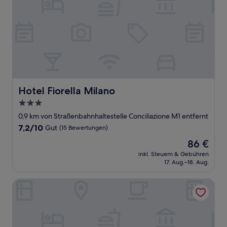
Hotel Fiorella Milano
Hotel Fiorella Milano
3.0-
Sterne-
0,9 km von Straßenbahnhaltestelle Conciliazione M1 entfernt
Unterkunft
7.2
7,2/10
Gut
(15 Bewertungen)
von
Der
86 €
10,
Preis
Gut,
inkl. Steuern & Gebühren
beträgt
17. Aug.–18. Aug.
(15
86 €
Bewertungen)
Italianway - Da Procida