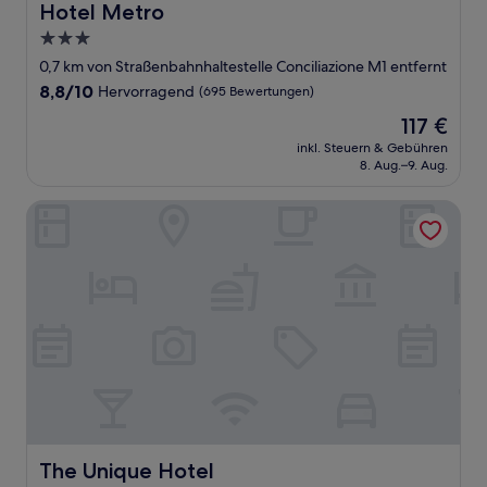
Hotel Metro
Hotel Metro
3.0-
Sterne-
0,7 km von Straßenbahnhaltestelle Conciliazione M1 entfernt
Unterkunft
8.8
8,8/10
Hervorragend
(695 Bewertungen)
von
Der
117 €
10,
Preis
Hervorragend,
inkl. Steuern & Gebühren
beträgt
8. Aug.–9. Aug.
(695
117 €
Bewertungen)
The Unique Hotel
The Unique Hotel
The Unique Hotel