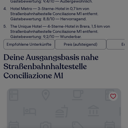
Gästebewertung: 9,4/10 — Außergewöhnlich.
Hotel Metro
— 3-Sterne-Hotel in 0,7 km von
Straßenbahnhaltestelle Conciliazione M1 entfernt.
Gästebewertung: 8,8/10 — Hervorragend.
The Unique Hotel
— 4-Sterne-Hotel in Brera, 1,5 km von
Straßenbahnhaltestelle Conciliazione M1 entfernt.
Gästebewertung: 9,2/10 — Wunderbar.
Empfohlene Unterkünfte
Preis (aufsteigend)
Ent
Deine Ausgangsbasis nahe
Straßenbahnhaltestelle
Conciliazione M1
Be Mate Via Tivoli