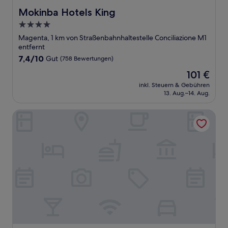
Mokinba Hotels King
Mokinba Hotels King
4.0-
Sterne-
Magenta, 1 km von Straßenbahnhaltestelle Conciliazione M1
Unterkunft
entfernt
7.4
7,4/10
Gut
(758 Bewertungen)
von
Der
101 €
10,
Preis
Gut,
inkl. Steuern & Gebühren
beträgt
13. Aug.–14. Aug.
(758
101 €
Bewertungen)
Imperiale Suites Castello