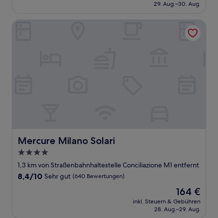
beträgt
29. Aug.–30. Aug.
(142
74 €
Bewertungen)
Mercure Milano Solari
Mercure Milano Solari
Mercure Milano Solari
4.0-
Sterne-
1,3 km von Straßenbahnhaltestelle Conciliazione M1 entfernt
Unterkunft
8.4
8,4/10
Sehr gut
(640 Bewertungen)
von
Der
164 €
10,
Preis
Sehr
inkl. Steuern & Gebühren
beträgt
28. Aug.–29. Aug.
gut,
164 €