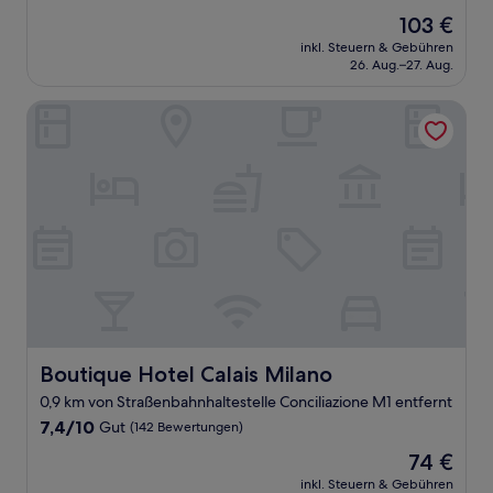
von
Der
103 €
10,
Preis
Sehr
inkl. Steuern & Gebühren
beträgt
26. Aug.–27. Aug.
gut,
103 €
(547
Bewertungen)
Boutique Hotel Calais Milano
Boutique Hotel Calais Milano
Boutique Hotel Calais Milano
0,9 km von Straßenbahnhaltestelle Conciliazione M1 entfernt
7.4
7,4/10
Gut
(142 Bewertungen)
von
Der
74 €
10,
Preis
Gut,
inkl. Steuern & Gebühren