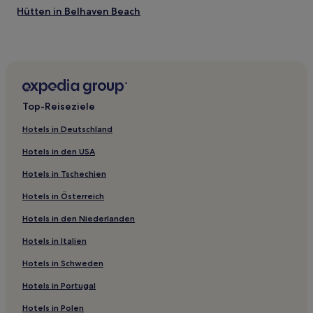
Hütten in Belhaven Beach
Ferienwohnungen in Belhaven Beach
Gasthöfe in Belhaven Beach
Ferienwohnungen in Perth und Kinross
Aparthotels in Merchant City
Top-Reiseziele
Ferienwohnungen in Perth
Hotels in Deutschland
Ferienwohnungen in Leven Beach
Hotels in den USA
Gasthäuser in Glasgow
Hotels in Tschechien
Hostels in Glasgow
Hotels in Österreich
Ferienwohnungen in Seacliff Beach
Hotels in den Niederlanden
Cottages in Seacliff Beach
Gasthäuser in Edinburgh
Hotels in Italien
B&B in Edinburgh
Hotels in Schweden
Aparthotels in Edinburgh
Hotels in Portugal
Gasthöfe in Edinburgh
Hotels in Polen