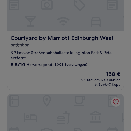
Courtyard by Marriott Edinburgh West
Courtyard by Marriott Edinburgh West
4.0-
Sterne-
3,9 km von Straßenbahnhaltestelle Ingliston Park & Ride
Unterkunft
entfernt
8.8
8,8/10
Hervorragend
(1.008 Bewertungen)
von
Der
158 €
10,
Preis
Hervorragend,
inkl. Steuern & Gebühren
beträgt
6. Sept.–7. Sept.
(1.008
158 €
Bewertungen)
Acer Lodge Guest House