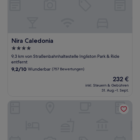
Nira Caledonia
Nira Caledonia
4.0-
Sterne-
9,3 km von Straßenbahnhaltestelle Ingliston Park & Ride
Unterkunft
entfernt
9.2
9,2/10
Wunderbar
(757 Bewertungen)
von
Der
232 €
10,
Preis
Wunderbar,
inkl. Steuern & Gebühren
beträgt
31. Aug.–1. Sept.
(757
232 €
Bewertungen)
Sheraton Grand Hotel & Spa, Edinburgh