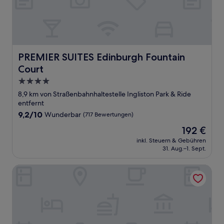
PREMIER SUITES Edinburgh Fountain Court
PREMIER SUITES Edinburgh Fountain
Court
4.0-
Sterne-
8,9 km von Straßenbahnhaltestelle Ingliston Park & Ride
Unterkunft
entfernt
9.2
9,2/10
Wunderbar
(717 Bewertungen)
von
Der
192 €
10,
Preis
Wunderbar,
inkl. Steuern & Gebühren
beträgt
31. Aug.–1. Sept.
(717
192 €
Bewertungen)
Nira Caledonia