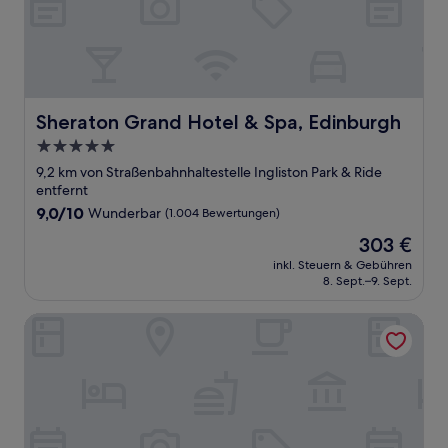
Sheraton Grand Hotel & Spa, Edinburgh
Sheraton Grand Hotel & Spa, Edinburgh
5.0-
Sterne-
9,2 km von Straßenbahnhaltestelle Ingliston Park & Ride
Unterkunft
entfernt
9.0
9,0/10
Wunderbar
(1.004 Bewertungen)
von
Der
303 €
10,
Preis
Wunderbar,
inkl. Steuern & Gebühren
beträgt
8. Sept.–9. Sept.
(1.004
303 €
Bewertungen)
Angel's Share Hotel