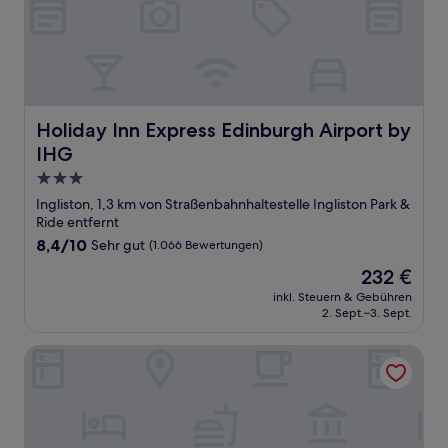
Holiday Inn Express Edinburgh Airport by IHG
Holiday Inn Express Edinburgh Airport by
IHG
3.0-
Sterne-
Ingliston, 1,3 km von Straßenbahnhaltestelle Ingliston Park &
Unterkunft
Ride entfernt
8.4
8,4/10
Sehr gut
(1.066 Bewertungen)
von
Der
232 €
10,
Preis
Sehr
inkl. Steuern & Gebühren
beträgt
2. Sept.–3. Sept.
gut,
232 €
(1.066
Bewertungen)
ibis budget Edinburgh Park