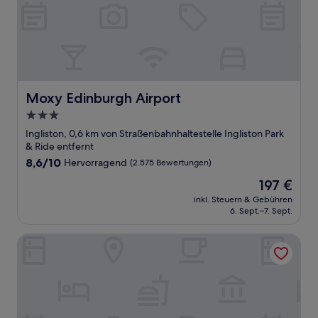
Moxy Edinburgh Airport
Moxy Edinburgh Airport
3.0-
Sterne-
Ingliston, 0,6 km von Straßenbahnhaltestelle Ingliston Park
Unterkunft
& Ride entfernt
8.6
8,6/10
Hervorragend
(2.575 Bewertungen)
von
Der
197 €
10,
Preis
Hervorragend,
inkl. Steuern & Gebühren
beträgt
6. Sept.–7. Sept.
(2.575
197 €
Bewertungen)
Holiday Inn Express Edinburgh Airport by IHG