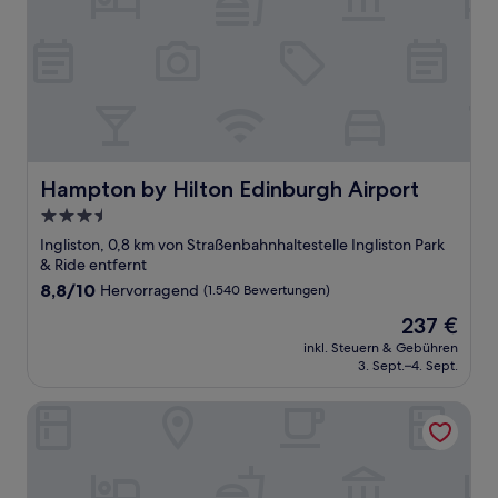
Hampton by Hilton Edinburgh Airport
Hampton by Hilton Edinburgh Airport
3.5-
Sterne-
Ingliston, 0,8 km von Straßenbahnhaltestelle Ingliston Park
Unterkunft
& Ride entfernt
8.8
8,8/10
Hervorragend
(1.540 Bewertungen)
von
Der
237 €
10,
Preis
Hervorragend,
inkl. Steuern & Gebühren
beträgt
3. Sept.–4. Sept.
(1.540
237 €
Bewertungen)
The Bridge Inn