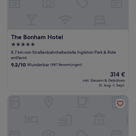
The Bonham Hotel
The Bonham Hotel
5.0-
Sterne-
8,7 km von Straßenbahnhaltestelle Ingliston Park & Ride
Unterkunft
entfernt
9.2
9,2/10
Wunderbar
(987 Bewertungen)
von
Der
314 €
10,
Preis
Wunderbar,
inkl. Steuern & Gebühren
beträgt
31. Aug.–1. Sept.
(987
314 €
Bewertungen)
PREMIER SUITES Edinburgh Fountain Court