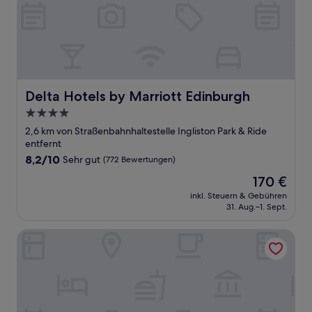
Delta Hotels by Marriott Edinburgh
Delta Hotels by Marriott Edinburgh
4.0-
Sterne-
2,6 km von Straßenbahnhaltestelle Ingliston Park & Ride
Unterkunft
entfernt
8.2
8,2/10
Sehr gut
(772 Bewertungen)
von
Der
170 €
10,
Preis
Sehr
inkl. Steuern & Gebühren
beträgt
31. Aug.–1. Sept.
gut,
170 €
(772
Bewertungen)
Courtyard by Marriott Edinburgh West