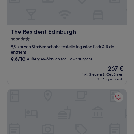
The Resident Edinburgh
The Resident Edinburgh
4.0-
Sterne-
8,9 km von Straßenbahnhaltestelle Ingliston Park & Ride
Unterkunft
entfernt
9.6
9,6/10
Außergewöhnlich
(661 Bewertungen)
von
Der
267 €
10,
Preis
Außergewöhnlich,
inkl. Steuern & Gebühren
beträgt
31. Aug.–1. Sept.
(661
267 €
Bewertungen)
The Rutland Hotel & Apartments