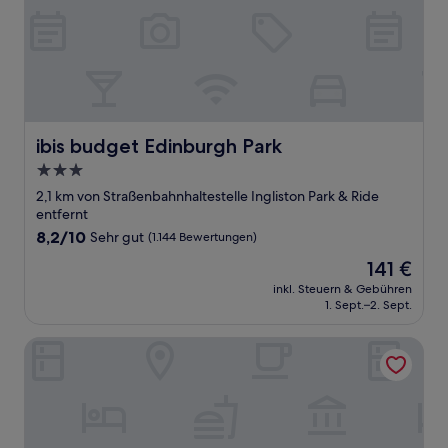
ibis budget Edinburgh Park
ibis budget Edinburgh Park
3.0-
Sterne-
2,1 km von Straßenbahnhaltestelle Ingliston Park & Ride
Unterkunft
entfernt
8.2
8,2/10
Sehr gut
(1.144 Bewertungen)
von
Der
141 €
10,
Preis
Sehr
inkl. Steuern & Gebühren
beträgt
1. Sept.–2. Sept.
gut,
141 €
(1.144
Bewertungen)
Delta Hotels by Marriott Edinburgh