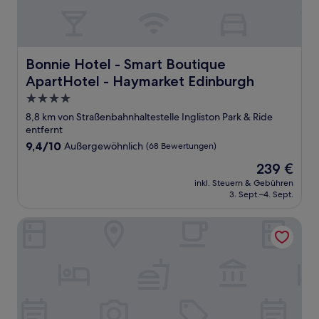
Bonnie Hotel - Smart Boutique ApartHotel - Haymarket
Bonnie Hotel - Smart Boutique
ApartHotel - Haymarket Edinburgh
4.0-
Sterne-
8,8 km von Straßenbahnhaltestelle Ingliston Park & Ride
Unterkunft
entfernt
9.4
9,4/10
Außergewöhnlich
(68 Bewertungen)
von
Der
239 €
10,
Preis
Außergewöhnlich,
inkl. Steuern & Gebühren
beträgt
3. Sept.–4. Sept.
(68
239 €
Bewertungen)
Destiny Scotland Charlotte SQ Apartments