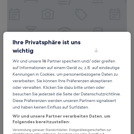
Ihre Privatsphäre ist uns
The Bridge Inn
The Bridge Inn
wichtig
4.0-
Wir und unsere
16
Partner speichern und/ oder greifen
Sterne-
2,5 km von Straßenbahnhaltestelle Ingliston Park & Ride
auf Informationen auf einem Gerät zu, z.B. auf eindeutige
Unterkunft
entfernt
Kennungen in Cookies, um personenbezogene Daten zu
9.4
9,4/10
Außergewöhnlich
(471 Bewertungen)
von
verarbeiten. Sie können Ihre Präferenzen akzeptieren
Der
228 €
10,
oder verwalten. Klicken Sie dazu bitte unten oder
Preis
Außergewöhnlich,
inkl. Steuern & Gebühren
besuchen Sie jederzeit die Seite der Datenschutzrichtlinie.
beträgt
30. Aug.–31. Aug.
(471
228 €
Diese Präferenzen werden unseren Partnern signalisiert
Bewertungen)
und haben keinen Einfluss auf Surfdaten.
Novotel Edinburgh Park
Wir und unsere Partner verarbeiten Daten, um
Folgendes bereitzustellen:
Verwendung genauer Standortdaten. Endgeräteeigenschaften zur