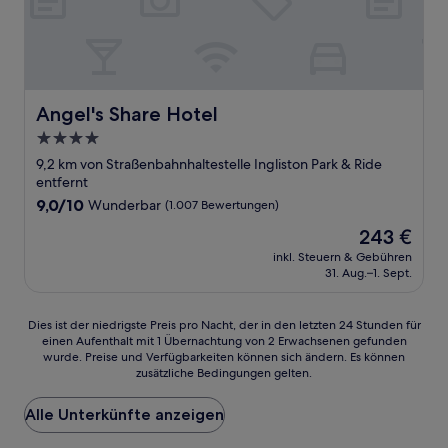
Angel's Share Hotel
Angel's Share Hotel
4.0-
Sterne-
9,2 km von Straßenbahnhaltestelle Ingliston Park & Ride
Unterkunft
entfernt
9.0
9,0/10
Wunderbar
(1.007 Bewertungen)
von
Der
243 €
10,
Preis
Wunderbar,
inkl. Steuern & Gebühren
beträgt
31. Aug.–1. Sept.
(1.007
243 €
Bewertungen)
Dies
Dies ist der niedrigste Preis pro Nacht, der in den letzten 24 Stunden für
einen Aufenthalt mit 1 Übernachtung von 2 Erwachsenen gefunden
ist
wurde. Preise und Verfügbarkeiten können sich ändern. Es können
der
zusätzliche Bedingungen gelten.
niedrigste
Preis
Alle Unterkünfte anzeigen
pro
Nacht,