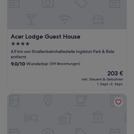
Acer Lodge Guest House
Acer Lodge Guest House
4.0-
Sterne-
4,9 km von Straßenbahnhaltestelle Ingliston Park & Ride
Unterkunft
entfernt
9.0
9,0/10
Wunderbar
(159 Bewertungen)
von
Der
203 €
10,
Preis
Wunderbar,
inkl. Steuern & Gebühren
beträgt
1. Sept.–2. Sept.
(159
203 €
Bewertungen)
Holiday Inn Edinburgh Zoo by IHG