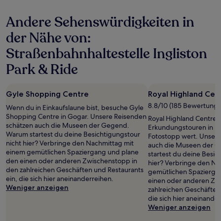
Unterkunft
Andere Sehenswürdigkeiten in
der Nähe von:
Straßenbahnhaltestelle Ingliston
Park & Ride
Gyle Shopping Centre
Royal Highland Cen
8.8/10 (185 Bewertung
Wenn du in Einkaufslaune bist, besuche Gyle
Shopping Centre in Gogar. Unsere Reisenden
Royal Highland Centre i
schätzen auch die Museen der Gegend.
Erkundungstouren in Ing
Warum startest du deine Besichtigungstour
Fotostopp wert. Unser
nicht hier? Verbringe den Nachmittag mit
auch die Museen der 
einem gemütlichen Spaziergang und plane
startest du deine Besic
den einen oder anderen Zwischenstopp in
hier? Verbringe den Na
den zahlreichen Geschäften und Restaurants
gemütlichen Spazierga
ein, die sich hier aneinanderreihen.
einen oder anderen Zw
Weniger anzeigen
zahlreichen Geschäften
die sich hier aneinande
Weniger anzeigen