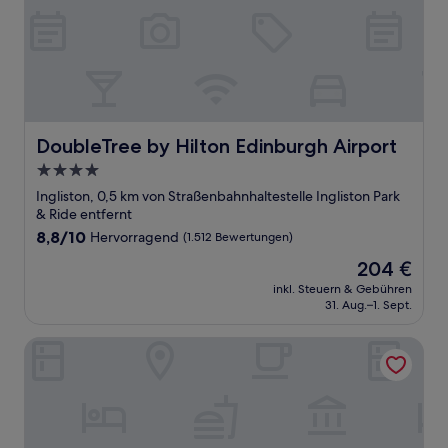
DoubleTree by Hilton Edinburgh Airport
DoubleTree by Hilton Edinburgh Airport
4.0-
Sterne-
Ingliston, 0,5 km von Straßenbahnhaltestelle Ingliston Park
Unterkunft
& Ride entfernt
8.8
8,8/10
Hervorragend
(1.512 Bewertungen)
von
Der
204 €
10,
Preis
Hervorragend,
inkl. Steuern & Gebühren
beträgt
31. Aug.–1. Sept.
(1.512
204 €
Bewertungen)
Moxy Edinburgh Airport