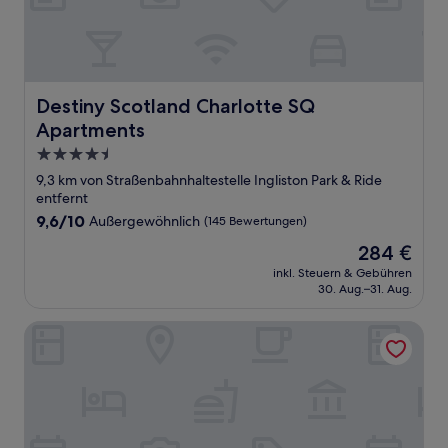
Destiny Scotland Charlotte SQ Apartments
Destiny Scotland Charlotte SQ
Apartments
4.5-
Sterne-
9,3 km von Straßenbahnhaltestelle Ingliston Park & Ride
Unterkunft
entfernt
9.6
9,6/10
Außergewöhnlich
(145 Bewertungen)
von
Der
284 €
10,
Preis
Außergewöhnlich,
inkl. Steuern & Gebühren
beträgt
30. Aug.–31. Aug.
(145
284 €
Bewertungen)
The Bonham Hotel