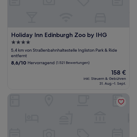
Holiday Inn Edinburgh Zoo by IHG
Holiday Inn Edinburgh Zoo by IHG
4.0-
Sterne-
5,4 km von Straßenbahnhaltestelle Ingliston Park & Ride
Unterkunft
entfernt
8.6
8,6/10
Hervorragend
(1.521 Bewertungen)
von
Der
158 €
10,
Preis
Hervorragend,
inkl. Steuern & Gebühren
beträgt
31. Aug.–1. Sept.
(1.521
158 €
Bewertungen)
The Resident Edinburgh