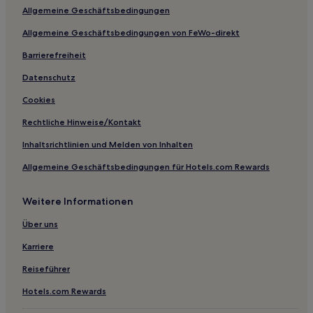
Allgemeine Geschäftsbedingungen
Hotels mit Fitnessbereich in Schottland
Allgemeine Geschäftsbedingungen von FeWo-direkt
Hotels mit inbegriffenem Frühstück in Schottland
Luxus in Schottland
Barrierefreiheit
Haustierfreundliche in Schottland
Datenschutz
Lgbtqia-Freundliche in Schottland
Cookies
Golf in Schottland
Rechtliche Hinweise/Kontakt
Hotels mit Parkplatz in Edinburgh & Lothian
Inhaltsrichtlinien und Melden von Inhalten
Hotels mit WLAN in Edinburgh & Lothian
Allgemeine Geschäftsbedingungen für Hotels.com Rewards
Familien in Glenrothes
Weitere Informationen
Haustierfreundliche nahe Belhaven Beach
Golf nahe Belhaven Beach
Über uns
Günstige nahe Merchant City
Karriere
Luxus nahe Merchant City
Reiseführer
Hotels mit inbegriffenem Frühstück nahe Leven Beach
Hotels.com Rewards
Haustierfreundliche in Falkirk