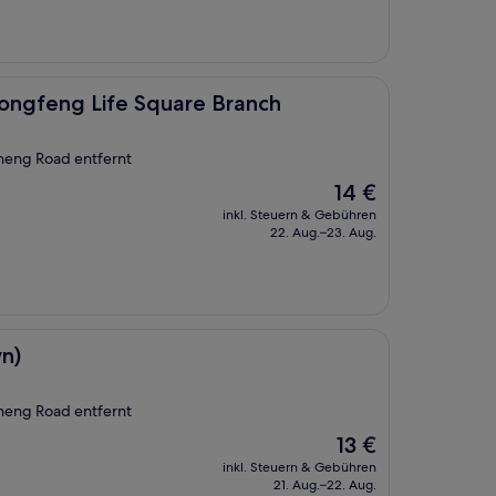
 Square Branch
Rongfeng Life Square Branch
heng Road entfernt
Der
14 €
Preis
inkl. Steuern & Gebühren
beträgt
22. Aug.–23. Aug.
14 €
wn)
heng Road entfernt
Der
13 €
Preis
inkl. Steuern & Gebühren
beträgt
21. Aug.–22. Aug.