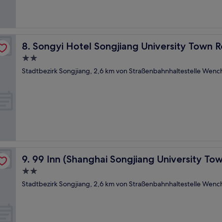
ng Life Square Branch
Songyi Hotel Songjiang University Town Rongfeng Life
8. Songyi Hotel Songjiang University Town 
2.0-
Sterne-
Stadtbezirk Songjiang, 2,6 km von Straßenbahnhaltestelle Wenc
Unterkunft
99 Inn (Shanghai Songjiang University Town)
9. 99 Inn (Shanghai Songjiang University To
2.0-
Sterne-
Stadtbezirk Songjiang, 2,6 km von Straßenbahnhaltestelle Wenc
Unterkunft