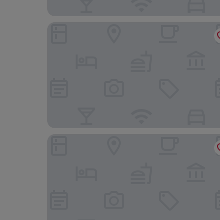
Courtyard by Marriott Shanghai Songjiang
Hammerhams Hotel Shanghai (Songjiang Univers