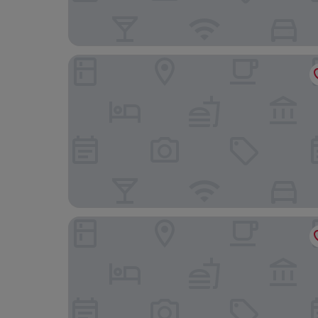
Holiday Inn Express Shanghai Songjiang Fangta 
Hilton Shanghai Songjiang Guangfulin