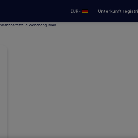
•
EUR
Unterkunft registr
enbahnhaltestelle Wencheng Road