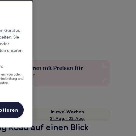
em Gerät zu,
eiten. Sie
 oder
rden unseren
n:
Mehr sparen mit Preisen für
Mitglieder
chern von oder
rbeleistung und
boten.
ptieren
e
In zwei Wochen
21. Aug. - 23. Aug.
g Road auf einen Blick