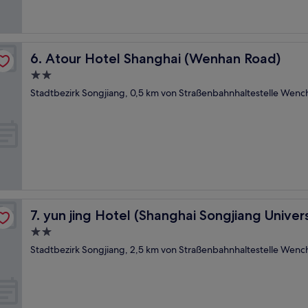
Atour Hotel Shanghai (Wenhan Road)
6. Atour Hotel Shanghai (Wenhan Road)
2.0-
Sterne-
Stadtbezirk Songjiang, 0,5 km von Straßenbahnhaltestelle Wenc
Unterkunft
own)
yun jing Hotel (Shanghai Songjiang University Town)
7. yun jing Hotel (Shanghai Songjiang Univer
2.0-
Sterne-
Stadtbezirk Songjiang, 2,5 km von Straßenbahnhaltestelle Wenc
Unterkunft