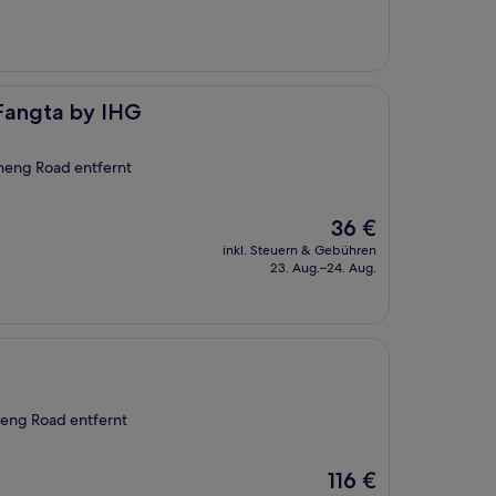
13 €
 Fangta by IHG
heng Road entfernt
Der
36 €
Preis
inkl. Steuern & Gebühren
beträgt
23. Aug.–24. Aug.
36 €
heng Road entfernt
Der
116 €