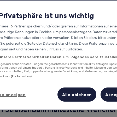
 Privatsphäre ist uns wichtig
nsere
16
Partner speichern und/ oder greifen auf Informationen auf ein
eindeutige Kennungen in Cookies, um personenbezogene Daten zu verarb
e Präferenzen akzeptieren oder verwalten. Klicken Sie dazu bitte unten
ie jederzeit die Seite der Datenschutzrichtlinie. Diese Präferenzen we
ignalisiert und haben keinen Einfluss auf Surfdaten.
unsere Partner verarbeiten Daten, um Folgendes bereitzustelle
Verdiene Prämien für jede
wahrgenommene Übernachtung
enauer Standortdaten. Endgeräteeigenschaften zur Identifikation aktiv abfragen. Spei
Informationen auf einem Endgerät. Personalisierte Werbung und Inhalte, Messung von We
ance von Inhalten, Zielgruppenforschung sowie Entwicklung und Verbesserung von Ange
Partner (Lieferanten)
ke anzeigen
Alle ablehnen
Akze
Morgen
Nächstes Wochenend
9. Aug. - 10. Aug.
14. Aug. - 16. Aug.
on Straßenbahnhaltestelle Wenchen