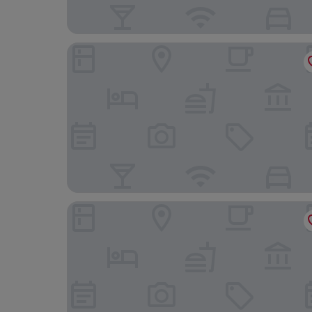
Atour Hotel Shanghai (Wenhan Road)
yun jing Hotel (Shanghai Songjiang University T