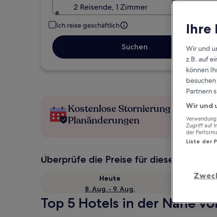
2 Reisende, 1 Zimmer
Ihre
Ich reise geschäftlich
Suchen
Wir und u
z.B. auf 
können Ihr
besuchen S
Partnern s
Wir und 
Kostenlose Stornierung bei
Planänderungen
Verwendung g
Zugriff auf 
der Perform
Liste der 
Überprüfe die Preise für diese Daten
Zwec
Heute
8. Aug. - 9. Aug.
Top 5 Hotels in der Nähe v