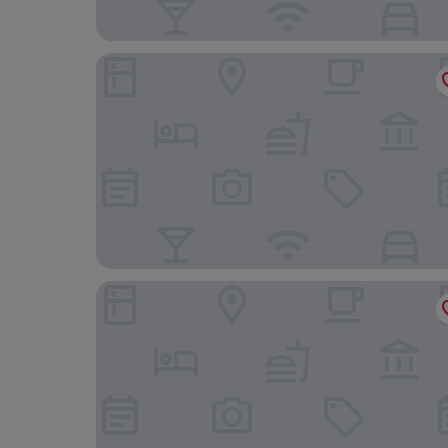
Heyou Cisheng Life Class Health Resort Hotel
Wenhui Hotel