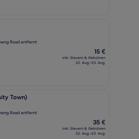
heng Road entfernt
Der
15 €
Preis
inkl. Steuern & Gebühren
beträgt
22. Aug.–23. Aug.
15 €
sity Town)
heng Road entfernt
Der
35 €
Preis
inkl. Steuern & Gebühren
beträgt
22. Aug.–23. Aug.
35 €