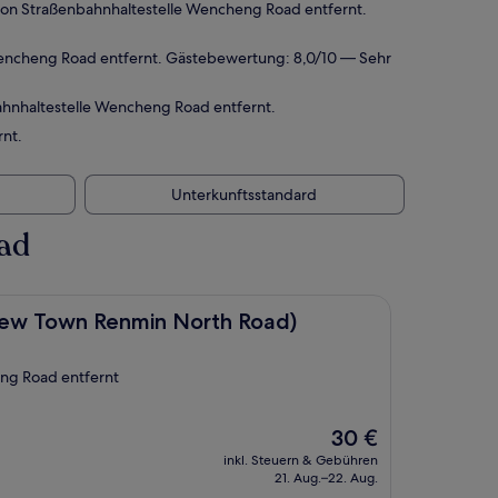
von Straßenbahnhaltestelle Wencheng Road entfernt.
 Wencheng Road entfernt. Gästebewertung: 8,0/10 — Sehr
ahnhaltestelle Wencheng Road entfernt.
nt.
Unterkunftsstandard
ad
min North Road)
 New Town Renmin North Road)
eng Road entfernt
Der
30 €
Preis
inkl. Steuern & Gebühren
beträgt
21. Aug.–22. Aug.
30 €