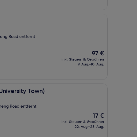
g
heng Road entfernt
Der
97 €
Preis
inkl. Steuern & Gebühren
beträgt
9. Aug.–10. Aug.
97 €
wn)
niversity Town)
heng Road entfernt
Der
17 €
Preis
inkl. Steuern & Gebühren
beträgt
22. Aug.–23. Aug.
17 €