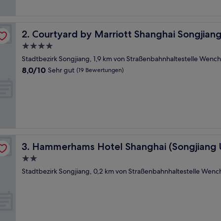
(1
Bewertung)
Courtyard by Marriott Shanghai Songjiang
2. Courtyard by Marriott Shanghai Songjian
4.0-
Sterne-
Stadtbezirk Songjiang, 1,9 km von Straßenbahnhaltestelle Wenc
Unterkunft
8.0
8,0/10
Sehr gut
(19 Bewertungen)
von
10,
Sehr
gut,
(19
Bewertungen)
ity Town)
Hammerhams Hotel Shanghai (Songjiang University To
3. Hammerhams Hotel Shanghai (Songjiang U
2.0-
Sterne-
Stadtbezirk Songjiang, 0,2 km von Straßenbahnhaltestelle Wenc
Unterkunft