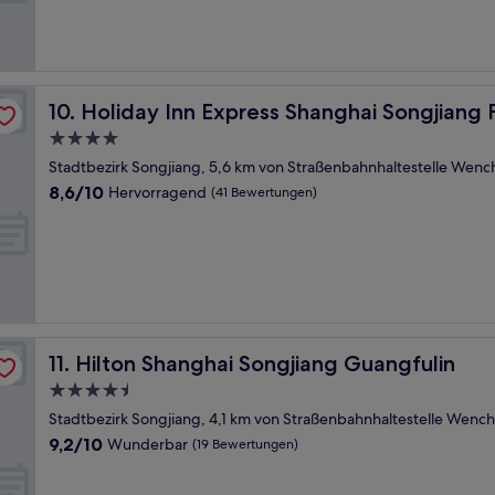
by IHG
Holiday Inn Express Shanghai Songjiang Fangta by IHG
10. Holiday Inn Express Shanghai Songjiang
4.0-
Sterne-
Stadtbezirk Songjiang, 5,6 km von Straßenbahnhaltestelle Wenc
Unterkunft
8.6
8,6/10
Hervorragend
(41 Bewertungen)
von
10,
Hervorragend,
(41
Bewertungen)
Hilton Shanghai Songjiang Guangfulin
11. Hilton Shanghai Songjiang Guangfulin
4.5-
Sterne-
Stadtbezirk Songjiang, 4,1 km von Straßenbahnhaltestelle Wenc
Unterkunft
9.2
9,2/10
Wunderbar
(19 Bewertungen)
von
10,