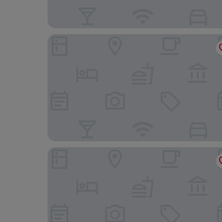
Songyi Hotel Songjiang University Town Rongfe
99 Inn (Shanghai Songjiang University Town)