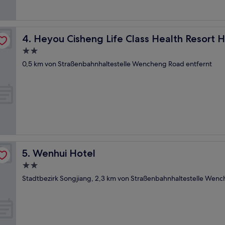
Heyou Cisheng Life Class Health Resort Hotel
4. Heyou Cisheng Life Class Health Resort H
2.0-
Sterne-
0,5 km von Straßenbahnhaltestelle Wencheng Road entfernt
Unterkunft
Wenhui Hotel
5. Wenhui Hotel
2.0-
Sterne-
Stadtbezirk Songjiang, 2,3 km von Straßenbahnhaltestelle Wenc
Unterkunft