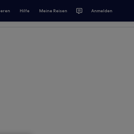
ieren
Hilfe
Meine Reisen
Anmelden