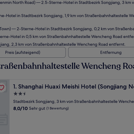
Renmin North Road)
— 2.5-Sterne-Hotel in Stadtbezirk Songjiang, 3 km 
e-Hotel in Stadtbezirk Songjiang, 1,9 km von Straßenbahnhaltestelle
 Town)
— 2-Sterne-Hotel in Stadtbezirk Songjiang, 0,2 km von Straßenb
rne-Hotel in 0,5 km von Straßenbahnhaltestelle Wencheng Road entfer
jiang, 2,3 km von Straßenbahnhaltestelle Wencheng Road entfernt.
Preis (aufsteigend)
Entfernung
traßenbahnhaltestelle Wencheng Ro
own Renmin North Road)
Shanghai Huaxi Meishi Hotel (Songjiang New Town Ren
1. Shanghai Huaxi Meishi Hotel (Songjiang
2.5-
Sterne-
Stadtbezirk Songjiang, 3 km von Straßenbahnhaltestelle Wench
Unterkunft
8.0
8,0/10
Sehr gut
(1 Bewertung)
von
10,
Sehr
gut,