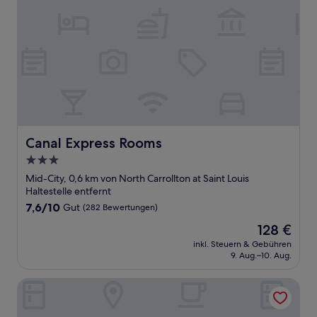
Canal Express Rooms
Canal Express Rooms
3.0-
Sterne-
Mid-City, 0,6 km von North Carrollton at Saint Louis
Unterkunft
Haltestelle entfernt
7.6
7,6/10
Gut
(282 Bewertungen)
von
Der
128 €
10,
Preis
Gut,
inkl. Steuern & Gebühren
beträgt
9. Aug.–10. Aug.
(282
128 €
Bewertungen)
India House Backpackers Hostel