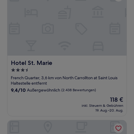
Hotel St. Marie
Hotel St. Marie
3.5-
Sterne-
French Quarter, 3,6 km von North Carrollton at Saint Louis
Unterkunft
Haltestelle entfernt
9.4
9,4/10
Außergewöhnlich
(2.438 Bewertungen)
von
Der
118 €
10,
Preis
Außergewöhnlich,
inkl. Steuern & Gebühren
beträgt
19. Aug.–20. Aug.
(2.438
118 €
Bewertungen)
The Roosevelt New Orleans, A Waldorf Astoria Hotel