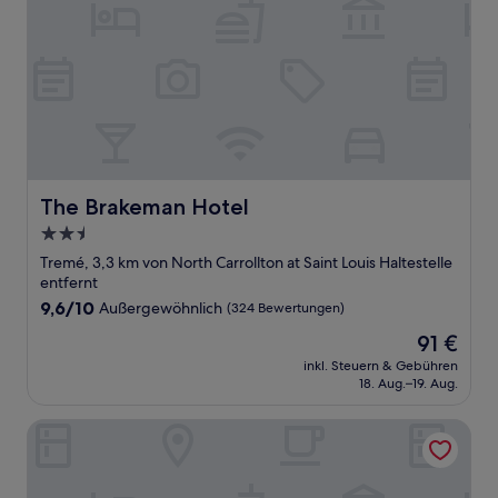
The Brakeman Hotel
The Brakeman Hotel
2.5-
Sterne-
Tremé, 3,3 km von North Carrollton at Saint Louis Haltestelle
Unterkunft
entfernt
9.6
9,6/10
Außergewöhnlich
(324 Bewertungen)
von
Der
91 €
10,
Preis
Außergewöhnlich,
inkl. Steuern & Gebühren
beträgt
18. Aug.–19. Aug.
(324
91 €
Bewertungen)
Hampton Inn & Suites New Orleans Canal St. French Quart