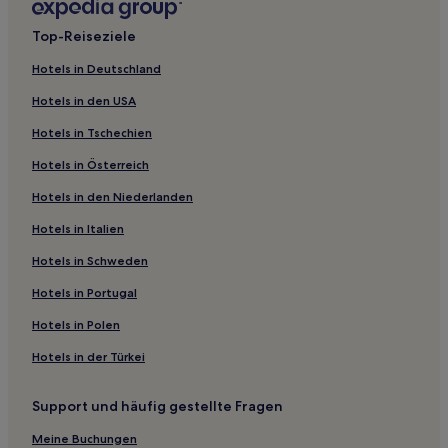
Hotels nahe Ochsner Baptist - A Campus of Ochsner
Top-Reiseziele
Medical Center
Hotels nahe Bourbon Street
Hotels in Deutschland
Südliches 7. Bezirk: Hotels
Hotels in den USA
Hotels nahe Ochsner Extended Care Hospital
Hotels in Tschechien
Hotels nahe Mardi Gras
Hotels in Österreich
Hotels nahe Ochsner Medical Center
Hotels in den Niederlanden
Metairie Hotels
Hotels in Italien
Hotels nahe Napoleon House
Hotels in Schweden
Uptown and Carrollton District: Hotels
Hotels in Portugal
River Ridge: Hotels
Hotels in Polen
Whitney: Hotels
Hotels in der Türkei
Hotels nahe Haltestelle Canal at South Rampart
Hotels nahe New Orleans Municipal Auditorium
Support und häufig gestellte Fragen
New Orleans Hotels
Meine Buchungen