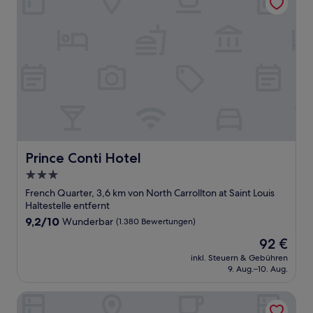
Prince Conti Hotel
Prince Conti Hotel
3.0-
Sterne-
French Quarter, 3,6 km von North Carrollton at Saint Louis
Unterkunft
Haltestelle entfernt
9.2
9,2/10
Wunderbar
(1.380 Bewertungen)
von
Der
92 €
10,
Preis
Wunderbar,
inkl. Steuern & Gebühren
beträgt
9. Aug.–10. Aug.
(1.380
92 €
Bewertungen)
Four Points By Sheraton French Quarter