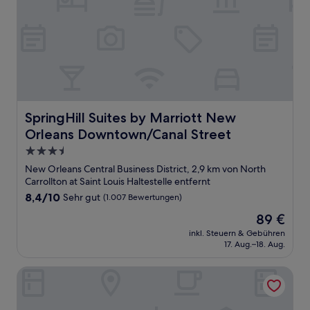
SpringHill Suites by Marriott New Orleans Downtown/Ca
SpringHill Suites by Marriott New
Orleans Downtown/Canal Street
3.5-
Sterne-
New Orleans Central Business District, 2,9 km von North
Unterkunft
Carrollton at Saint Louis Haltestelle entfernt
8.4
8,4/10
Sehr gut
(1.007 Bewertungen)
von
Der
89 €
10,
Preis
Sehr
inkl. Steuern & Gebühren
beträgt
17. Aug.–18. Aug.
gut,
89 €
(1.007
Bewertungen)
Midtown Hotel - Downtown New Orleans