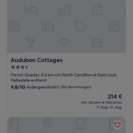
Audubon Cottages
Audubon Cottages
3.5-
Sterne-
French Quarter, 3,6 km von North Carrollton at Saint Louis
Unterkunft
Haltestelle entfernt
9.8
9,8/10
Außergewöhnlich
(150 Bewertungen)
von
Der
214 €
10,
Preis
Außergewöhnlich,
inkl. Steuern & Gebühren
beträgt
11. Aug.–12. Aug.
(150
214 €
Bewertungen)
Copper Vine Winepub & Inn