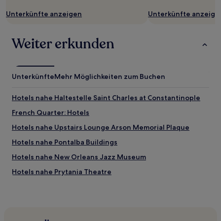
Unterkünfte anzeigen
Unterkünfte anzeige
Weiter erkunden
Unterkünfte
Mehr Möglichkeiten zum Buchen
Hotels nahe Haltestelle Saint Charles at Constantinople
French Quarter: Hotels
Hotels nahe Upstairs Lounge Arson Memorial Plaque
Hotels nahe Pontalba Buildings
Hotels nahe New Orleans Jazz Museum
Hotels nahe Prytania Theatre
Hotels nahe Haltestelle Canal at North Rampart
Hotels nahe Ochsner Baptist Medical Center
Hotels nahe Cigar Factory New Orleans and Museum