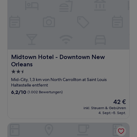
Midtown Hotel - Downtown New Orleans
Midtown Hotel - Downtown New
Orleans
2.5-
Sterne-
Mid-City, 1,3 km von North Carrollton at Saint Louis
Unterkunft
Haltestelle entfernt
6.2
6,2/10
(1.002 Bewertungen)
von
Der
42 €
10,
Preis
(1.002
inkl. Steuern & Gebühren
beträgt
4. Sept.–5. Sept.
Bewertungen)
42 €
Canal Express Rooms