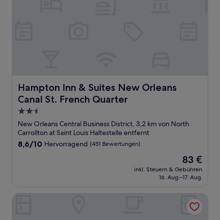
Hampton Inn & Suites New Orleans Canal St. French Qua
Hampton Inn & Suites New Orleans
Canal St. French Quarter
2.5-
Sterne-
New Orleans Central Business District, 3,2 km von North
Unterkunft
Carrollton at Saint Louis Haltestelle entfernt
8.6
8,6/10
Hervorragend
(451 Bewertungen)
von
Der
83 €
10,
Preis
Hervorragend,
inkl. Steuern & Gebühren
beträgt
16. Aug.–17. Aug.
(451
83 €
Bewertungen)
Best Western Plus French Quarter Courtyard Hotel