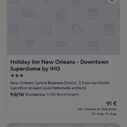
Holiday Inn New Orleans - Downtown Superdome by IH
Holiday Inn New Orleans - Downtown
Superdome by IHG
3.0-
Sterne-
New Orleans Central Business District, 3,5 km von North
Unterkunft
Carrollton at Saint Louis Haltestelle entfernt
9.0
9,0/10
Wunderbar
(1.426 Bewertungen)
von
Der
91 €
10,
Preis
Wunderbar,
inkl. Steuern & Gebühren
beträgt
10. Aug.–11. Aug.
(1.426
91 €
Bewertungen)
The Mayfair