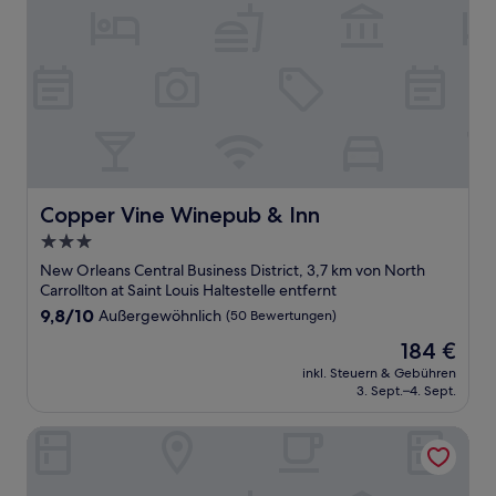
Copper Vine Winepub & Inn
Copper Vine Winepub & Inn
3.0-
Sterne-
New Orleans Central Business District, 3,7 km von North
Unterkunft
Carrollton at Saint Louis Haltestelle entfernt
9.8
9,8/10
Außergewöhnlich
(50 Bewertungen)
von
Der
184 €
10,
Preis
Außergewöhnlich,
inkl. Steuern & Gebühren
beträgt
3. Sept.–4. Sept.
(50
184 €
Bewertungen)
Courtyard by Marriott New Orleans French Quarter/Ibervil