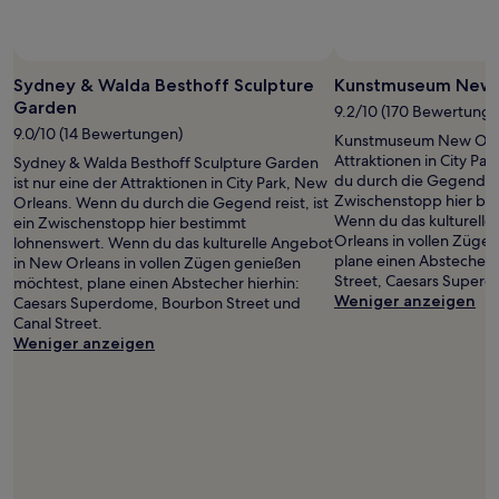
Foto von Ann Sair
Öffentliches
Foto
Sydney & Walda Besthoff Sculpture
Kunstmuseum New 
von
Garden
9.2/10 (170 Bewertunge
Ann
9.0/10 (14 Bewertungen)
Kunstmuseum New Orlea
Sair
Attraktionen in City Pa
Sydney & Walda Besthoff Sculpture Garden
du durch die Gegend reis
ist nur eine der Attraktionen in City Park, New
Zwischenstopp hier be
Orleans. Wenn du durch die Gegend reist, ist
Wenn du das kulturell
ein Zwischenstopp hier bestimmt
Orleans in vollen Züge
lohnenswert. Wenn du das kulturelle Angebot
plane einen Abstecher 
in New Orleans in vollen Zügen genießen
Street, Caesars Superd
möchtest, plane einen Abstecher hierhin:
Weniger anzeigen
Caesars Superdome, Bourbon Street und
Canal Street.
Weniger anzeigen