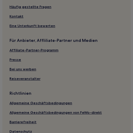
Hotels nahe Tulane University
Häufig gestellte Fragen
Tulane – Gravier: Hotels
Kontakt
Uptown Historic District: Hotels
Eine Unterkunft bewerten
Hotels nahe Café du Monde
Hotels nahe Lakefront
Für Anbieter, Affliliate-Partner und Medien
Mid-City: Hotels
Affiliate-Partner-Programm
Hotels nahe St. Charles at Felicity Haltestelle
Presse
Motels in Lake Charles
Bei uns werben
B&B in Decatur Street
Reiseveranstalter
Motels in Lafayette
B&B in Royal Street
Richtlinien
Motels in Houma
Allgemeine Geschäftsbedingungen
Familien in Gonzales
Allgemeine Geschäftsbedingungen von FeWo-direkt
Haustierfreundliche in Gonzales
Barrierefreiheit
Hotels mit Parkplatz in Abbeville
Datenschutz