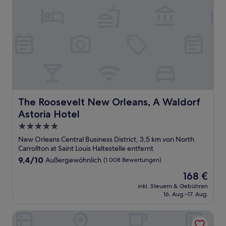
The Roosevelt New Orleans, A Waldorf Astoria Hotel
The Roosevelt New Orleans, A Waldorf
Astoria Hotel
5.0-
Sterne-
New Orleans Central Business District, 3,5 km von North
Unterkunft
Carrollton at Saint Louis Haltestelle entfernt
9.4
9,4/10
Außergewöhnlich
(1.008 Bewertungen)
von
Der
168 €
10,
Preis
Außergewöhnlich,
inkl. Steuern & Gebühren
beträgt
16. Aug.–17. Aug.
(1.008
168 €
Bewertungen)
Holiday Inn New Orleans - Downtown Superdome by IHG