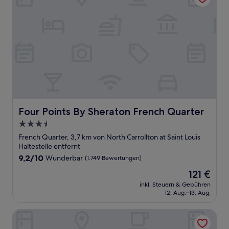
Four Points By Sheraton French Quarter
Four Points By Sheraton French Quarter
3.5-
Sterne-
French Quarter, 3,7 km von North Carrollton at Saint Louis
Unterkunft
Haltestelle entfernt
9.2
9,2/10
Wunderbar
(1.749 Bewertungen)
von
Der
121 €
10,
Preis
Wunderbar,
inkl. Steuern & Gebühren
beträgt
12. Aug.–13. Aug.
(1.749
121 €
Bewertungen)
Bourbon Orleans Hotel