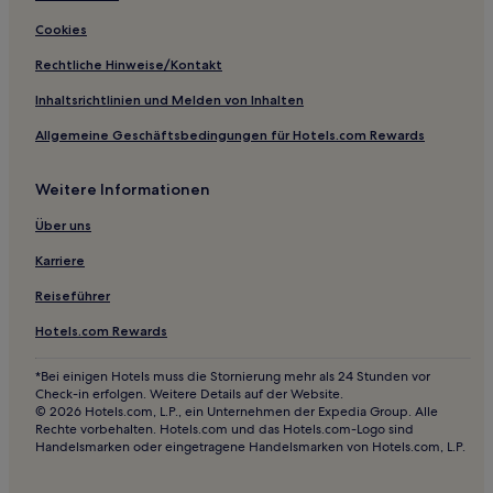
Hotels mit inbegriffenem Frühstück in Metairie
Cookies
Familien in Metairie
Rechtliche Hinweise/Kontakt
Haustierfreundliche in Baton Rouge
Inhaltsrichtlinien und Melden von Inhalten
Luxus nahe Royal Street
Allgemeine Geschäftsbedingungen für Hotels.com Rewards
Hotels mit Parkplatz in Uptown and Carrollton District
Familien in New Iberia
Weitere Informationen
Business in Stadtzentrum Baton Rouge
Über uns
Lgbtqia-Freundliche in New Orleans
Karriere
Hotels mit inbegriffenem Frühstück in New Orleans
Reiseführer
Business in Southern Louisiana
Hotels.com Rewards
Günstige in Southern Louisiana
Hotels mit Parkplatz in Southern Louisiana
*Bei einigen Hotels muss die Stornierung mehr als 24 Stunden vor
Check-in erfolgen. Weitere Details auf der Website.
Hotels mit inbegriffenem Frühstück in Houma
© 2026 Hotels.com, L.P., ein Unternehmen der Expedia Group. Alle
Rechte vorbehalten. Hotels.com und das Hotels.com-Logo sind
Günstige in Houma
Handelsmarken oder eingetragene Handelsmarken von Hotels.com, L.P.
Familien in Faubourg Marigny