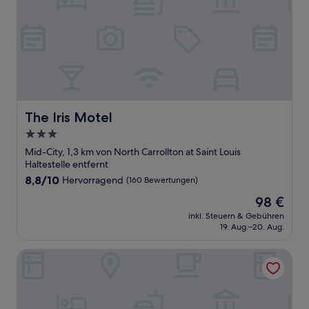
The Iris Motel
The Iris Motel
3.0-
Sterne-
Mid-City, 1,3 km von North Carrollton at Saint Louis
Unterkunft
Haltestelle entfernt
8.8
8,8/10
Hervorragend
(160 Bewertungen)
von
Der
98 €
10,
Preis
Hervorragend,
inkl. Steuern & Gebühren
beträgt
19. Aug.–20. Aug.
(160
98 €
Bewertungen)
The Jung Hotel and Residences