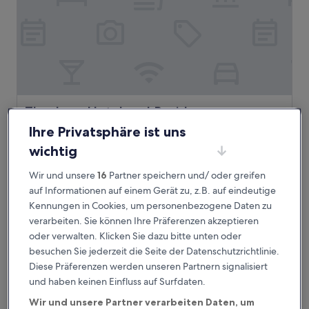
The Jung Hotel and Residences
The Jung Hotel and Residences
4.0-
Ihre Privatsphäre ist uns
Sterne-
New Orleans Central Business District, 3,1 km von North
wichtig
Unterkunft
Carrollton at Saint Louis Haltestelle entfernt
8.8
8,8/10
Hervorragend
(2.656 Bewertungen)
Wir und unsere
16
Partner speichern und/ oder greifen
von
auf Informationen auf einem Gerät zu, z.B. auf eindeutige
Der
99 €
10,
Kennungen in Cookies, um personenbezogene Daten zu
Preis
Hervorragend,
inkl. Steuern & Gebühren
beträgt
verarbeiten. Sie können Ihre Präferenzen akzeptieren
19. Aug.–20. Aug.
(2.656
99 €
Bewertungen)
oder verwalten. Klicken Sie dazu bitte unten oder
TownePlace Suites New Orleans Downtown/Canal Street
besuchen Sie jederzeit die Seite der Datenschutzrichtlinie.
Diese Präferenzen werden unseren Partnern signalisiert
und haben keinen Einfluss auf Surfdaten.
Wir und unsere Partner verarbeiten Daten, um