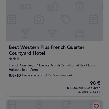
Best Western Plus French Quarter Courtyard Hotel
Best Western Plus French Quarter
Courtyard Hotel
2.5-
Sterne-
French Quarter, 3,4 km von North Carrollton at Saint Louis
Unterkunft
Haltestelle entfernt
8.8
8,8/10
Hervorragend
(2.186 Bewertungen)
von
Der
98 €
10,
Preis
Hervorragend,
inkl. Steuern & Gebühren
beträgt
2. Sept.–3. Sept.
(2.186
98 €
Bewertungen)
Hotel St. Marie