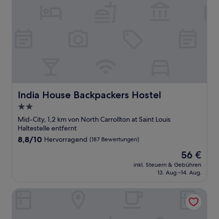
India House Backpackers Hostel
India House Backpackers Hostel
2.0-
Sterne-
Mid-City, 1,2 km von North Carrollton at Saint Louis
Unterkunft
Haltestelle entfernt
8.8
8,8/10
Hervorragend
(187 Bewertungen)
von
Der
56 €
10,
Preis
Hervorragend,
inkl. Steuern & Gebühren
beträgt
13. Aug.–14. Aug.
(187
56 €
Bewertungen)
The Brakeman Hotel