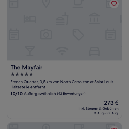
The Mayfair
The Mayfair
5.0-
Sterne-
French Quarter, 3,5 km von North Carrollton at Saint Louis
Unterkunft
Haltestelle entfernt
10.0
10/10
Außergewöhnlich
(42 Bewertungen)
von
Der
273 €
10,
Preis
Außergewöhnlich,
inkl. Steuern & Gebühren
beträgt
9. Aug.–10. Aug.
(42
273 €
Bewertungen)
Prince Conti Hotel