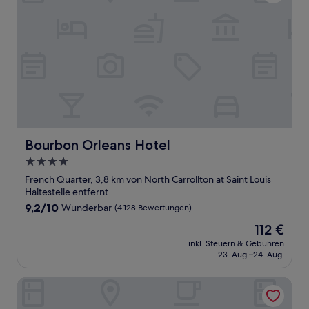
Bourbon Orleans Hotel
Bourbon Orleans Hotel
4.0-
Sterne-
French Quarter, 3,8 km von North Carrollton at Saint Louis
Unterkunft
Haltestelle entfernt
9.2
9,2/10
Wunderbar
(4.128 Bewertungen)
von
Der
112 €
10,
Preis
Wunderbar,
inkl. Steuern & Gebühren
beträgt
23. Aug.–24. Aug.
(4.128
112 €
Bewertungen)
Audubon Cottages