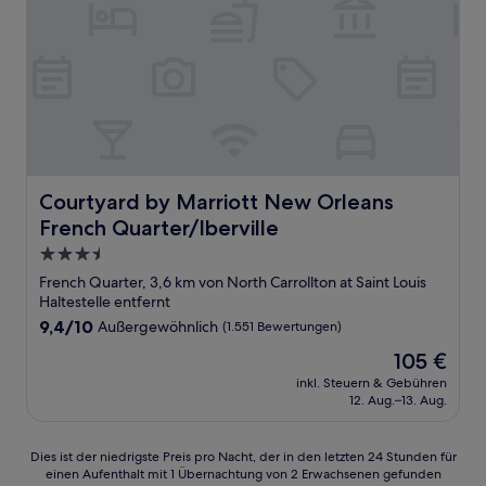
Courtyard by Marriott New Orleans French Quarter/Iberv
Courtyard by Marriott New Orleans
French Quarter/Iberville
3.5-
Sterne-
French Quarter, 3,6 km von North Carrollton at Saint Louis
Unterkunft
Haltestelle entfernt
9.4
9,4/10
Außergewöhnlich
(1.551 Bewertungen)
von
Der
105 €
10,
Preis
Außergewöhnlich,
inkl. Steuern & Gebühren
beträgt
12. Aug.–13. Aug.
(1.551
105 €
Bewertungen)
Dies
Dies ist der niedrigste Preis pro Nacht, der in den letzten 24 Stunden für
einen Aufenthalt mit 1 Übernachtung von 2 Erwachsenen gefunden
ist