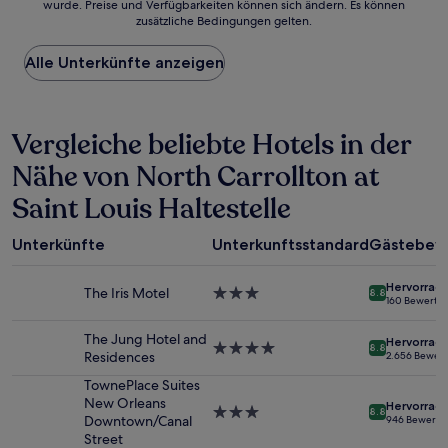
wurde. Preise und Verfügbarkeiten können sich ändern. Es können
der
zusätzliche Bedingungen gelten.
niedrigste
Preis
Alle Unterkünfte anzeigen
pro
Nacht,
der
in
Vergleiche beliebte Hotels in der
den
letzten
Nähe von North Carrollton at
24 Stunden
für
Saint Louis Haltestelle
einen
Aufenthalt
mit
Unterkünfte
Unterkunftsstandard
Gästebew
1 Übernachtung
von
Hervorrag
The Iris Motel
3.0-
8.8
2 Erwachsenen
160 Bewertu
Sterne-
gefunden
Unterkunft
wurde.
The Jung Hotel and
Hervorrag
4.0-
8.8
Preise
Residences
2.656 Bewer
Sterne-
und
Unterkunft
TownePlace Suites
Verfügbarkeiten
New Orleans
können
Hervorrag
3.0-
8.8
Downtown/Canal
946 Bewertu
sich
Sterne-
Street
ändern.