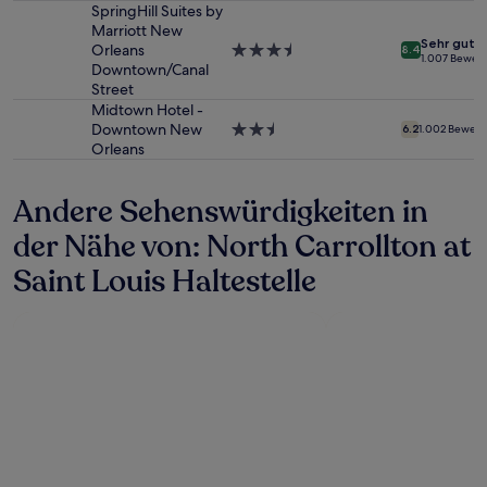
Unterkunft
SpringHill Suites by
Es
Marriott New
können
Sehr gut
Orleans
3.5-
zusätzliche
8.4
1.007 Bewer
Downtown/Canal
Sterne-
Bedingungen
Street
Unterkunft
gelten.
Midtown Hotel -
Downtown New
2.5-
6.2
1.002 Bewer
Orleans
Sterne-
Unterkunft
Andere Sehenswürdigkeiten in
der Nähe von: North Carrollton at
Saint Louis Haltestelle