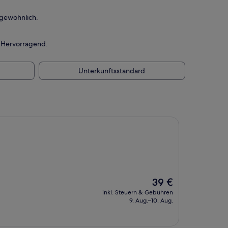
rgewöhnlich.
— Hervorragend.
Unterkunftsstandard
Der
39 €
Preis
inkl. Steuern & Gebühren
beträgt
9. Aug.–10. Aug.
39 €