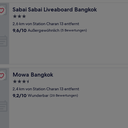
Sabai Sabai Liveaboard Bangkok
Sabai Sabai Liveaboard Bangkok
3.0-
Sterne-
2,6 km von Station Charan 13 entfernt
Unterkunft
9.6
9,6/10
Außergewöhnlich
(5 Bewertungen)
von
10,
Außergewöhnlich,
(5
Bewertungen)
Mowa Bangkok
Mowa Bangkok
3.5-
Sterne-
2,4 km von Station Charan 13 entfernt
Unterkunft
9.2
9,2/10
Wunderbar
(26 Bewertungen)
von
10,
Wunderbar,
(26
Bewertungen)