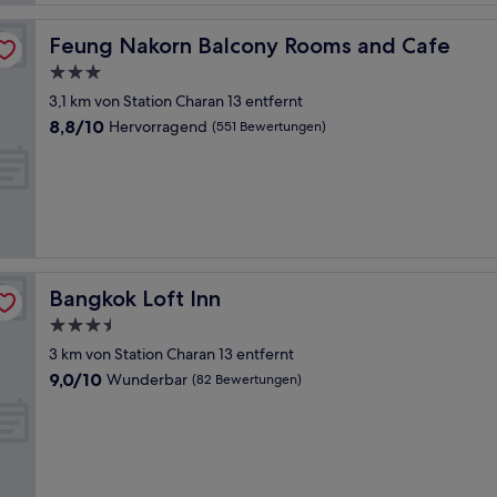
Feung Nakorn Balcony Rooms and Cafe
Feung Nakorn Balcony Rooms and Cafe
3.0-
Sterne-
3,1 km von Station Charan 13 entfernt
Unterkunft
8.8
8,8/10
Hervorragend
(551 Bewertungen)
von
10,
Hervorragend,
(551
Bewertungen)
Bangkok Loft Inn
Bangkok Loft Inn
3.5-
Sterne-
3 km von Station Charan 13 entfernt
Unterkunft
9.0
9,0/10
Wunderbar
(82 Bewertungen)
von
10,
Wunderbar,
(82
Bewertungen)