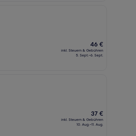
Der
46 €
Preis
inkl. Steuern & Gebühren
beträgt
5. Sept.–6. Sept.
46 €
Der
37 €
Preis
inkl. Steuern & Gebühren
beträgt
10. Aug.–11. Aug.
37 €