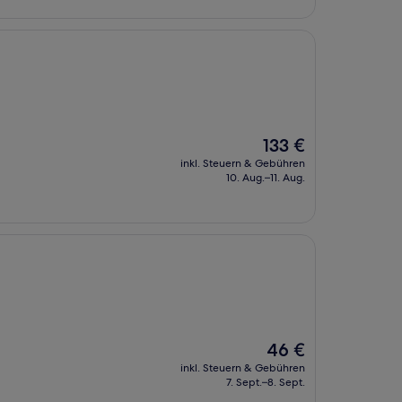
Der
133 €
Preis
inkl. Steuern & Gebühren
beträgt
10. Aug.–11. Aug.
133 €
Der
46 €
Preis
inkl. Steuern & Gebühren
beträgt
7. Sept.–8. Sept.
46 €