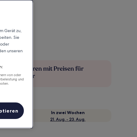
em Gerät zu,
eiten. Sie
 oder
rden unseren
n:
Mehr sparen mit Preisen für
Mitglieder
chern von oder
rbeleistung und
boten.
ptieren
e
In zwei Wochen
21. Aug. - 23. Aug.