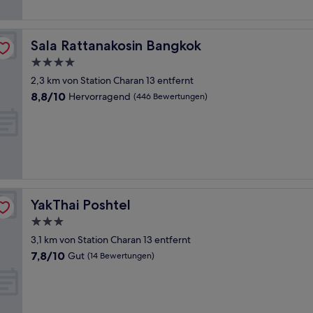
Sala Rattanakosin Bangkok
Sala Rattanakosin Bangkok
4.0-
Sterne-
2,3 km von Station Charan 13 entfernt
Unterkunft
8.8
8,8/10
Hervorragend
(446 Bewertungen)
von
10,
Hervorragend,
(446
Bewertungen)
YakThai Poshtel
YakThai Poshtel
3.0-
Sterne-
3,1 km von Station Charan 13 entfernt
Unterkunft
7.8
7,8/10
Gut
(14 Bewertungen)
von
10,
Gut,
(14