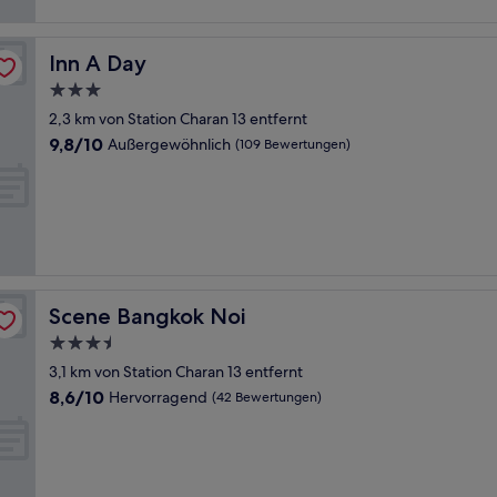
Inn A Day
Inn A Day
3.0-
Sterne-
2,3 km von Station Charan 13 entfernt
Unterkunft
9.8
9,8/10
Außergewöhnlich
(109 Bewertungen)
von
10,
Außergewöhnlich,
(109
Bewertungen)
Scene Bangkok Noi
Scene Bangkok Noi
3.5-
Sterne-
3,1 km von Station Charan 13 entfernt
Unterkunft
8.6
8,6/10
Hervorragend
(42 Bewertungen)
von
10,
Hervorragend,
(42
Bewertungen)