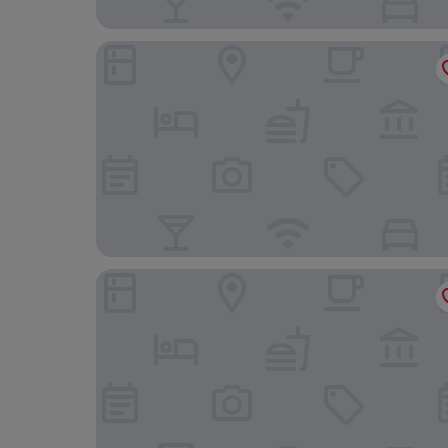
Sala Rattanakosin Bangkok
YakThai Poshtel