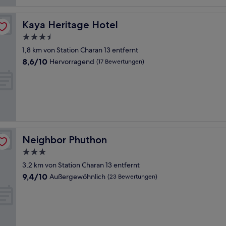
Kaya Heritage Hotel
Kaya Heritage Hotel
3.5-
Sterne-
1,8 km von Station Charan 13 entfernt
Unterkunft
8.6
8,6/10
Hervorragend
(17 Bewertungen)
von
10,
Hervorragend,
(17
Bewertungen)
Neighbor Phuthon
Neighbor Phuthon
3.0-
Sterne-
3,2 km von Station Charan 13 entfernt
Unterkunft
9.4
9,4/10
Außergewöhnlich
(23 Bewertungen)
von
10,
Außergewöhnlich,
(23
Bewertungen)