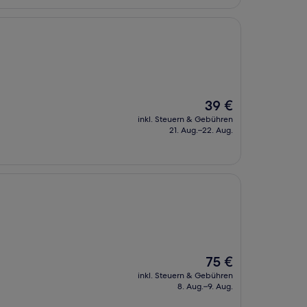
Der
39 €
Preis
inkl. Steuern & Gebühren
beträgt
21. Aug.–22. Aug.
39 €
Der
75 €
Preis
inkl. Steuern & Gebühren
beträgt
8. Aug.–9. Aug.
75 €