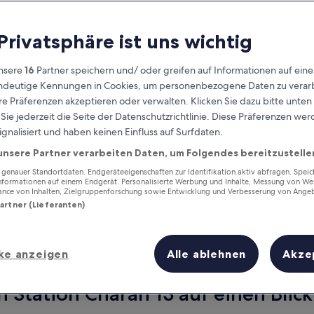
 Privatsphäre ist uns wichtig
nsere
16
Partner speichern und/ oder greifen auf Informationen auf ein
eindeutige Kennungen in Cookies, um personenbezogene Daten zu verarb
e Präferenzen akzeptieren oder verwalten. Klicken Sie dazu bitte unten
ie jederzeit die Seite der Datenschutzrichtlinie. Diese Präferenzen we
ignalisiert und haben keinen Einfluss auf Surfdaten.
unsere Partner verarbeiten Daten, um Folgendes bereitzustelle
Verdiene Prämien für jede
wahrgenommene Übernachtung
enauer Standortdaten. Endgeräteeigenschaften zur Identifikation aktiv abfragen. Spei
Informationen auf einem Endgerät. Personalisierte Werbung und Inhalte, Messung von We
ance von Inhalten, Zielgruppenforschung sowie Entwicklung und Verbesserung von Ange
Partner (Lieferanten)
ke anzeigen
Alle ablehnen
Akze
Morgen
Nächstes Wochenend
9. Aug. - 10. Aug.
14. Aug. - 16. Aug.
n Station Charan 13 auf einen Blick