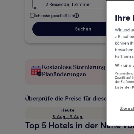
2 Reisende, 1 Zimmer
Ihre
Ich reise geschäftlich
Suchen
Wir und u
z.B. auf 
können Ihr
besuchen S
Partnern s
Wir und 
Kostenlose Stornierung bei
Planänderungen
Verwendung g
Zugriff auf 
der Perform
Liste der 
Überprüfe die Preise für diese Daten
Zwec
Heute
8. Aug. - 9. Aug.
Top 5 Hotels in der Nähe vo