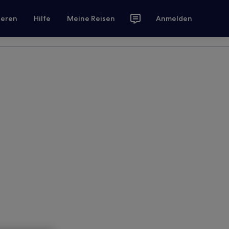
ieren
Hilfe
Meine Reisen
Anmelden