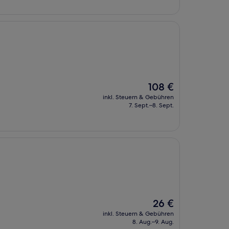
Der
108 €
Preis
inkl. Steuern & Gebühren
beträgt
7. Sept.–8. Sept.
108 €
Der
26 €
Preis
inkl. Steuern & Gebühren
beträgt
8. Aug.–9. Aug.