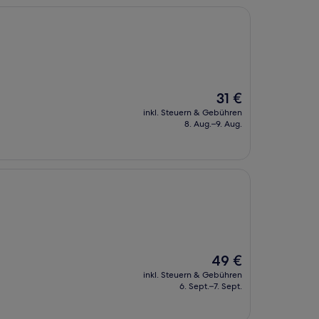
Der
31 €
Preis
inkl. Steuern & Gebühren
beträgt
8. Aug.–9. Aug.
31 €
Der
49 €
Preis
inkl. Steuern & Gebühren
beträgt
6. Sept.–7. Sept.
49 €