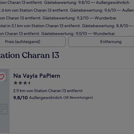
ation Charan 13 entfernt. Gästebewertung: 9,8/10 — Außergewöhnlich.
2,6 km von Station Charan 13 entfernt. Gästebewertung: 9,6/10 — Auße
tion Charan 13 entfernt. Gästebewertung: 9,2/10 — Wunderbar.
el in 3,1 km von Station Charan 13 entfernt. Gästebewertung: 8,8/10 
ion Charan 13 entfernt. Gästebewertung: 9,0/10 — Wunderbar.
Preis (aufsteigend)
Entfernung
ation Charan 13
Na Vayla PaPlern
Na Vayla PaPlern
3.5-
Sterne-
2,9 km von Station Charan 13 entfernt
Unterkunft
9.8
9,8/10
Außergewöhnlich
(38 Bewertungen)
von
10,
Außergewöhnlich,
(38
Bewertungen)