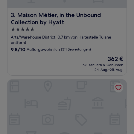
Maison Métier, in the Unbound Collection by Hyatt
3. Maison Métier, in the Unbound
Collection by Hyatt
5.0-
Sterne-
Arts/Warehouse District, 0,7 km von Haltestelle Tulane
Unterkunft
entfernt
9.8
9,8/10
Außergewöhnlich
(311 Bewertungen)
von
Der
362 €
10,
Preis
Außergewöhnlich,
inkl. Steuern & Gebühren
beträgt
24. Aug.–25. Aug.
(311
362 €
Bewertungen)
Hyatt House New Orleans/Downtown