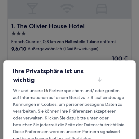
The Olivier House Hotel
1. The Olivier House Hotel
3.0-
Sterne-
French Quarter, 0,8 km von Haltestelle Tulane entfernt
Unterkunft
9.6
9,6/10
Außergewöhnlich
(1.366 Bewertungen)
von
Der
100 €
10,
Preis
Außergewöhnlich,
inkl. Steuern & Gebühren
beträgt
Ihre Privatsphäre ist uns
3. Sept.–4. Sept.
(1.366
100 €
Bewertungen)
wichtig
Drury Plaza Hotel New Orleans
Wir und unsere
16
Partner speichern und/ oder greifen
auf Informationen auf einem Gerät zu, z.B. auf eindeutige
Kennungen in Cookies, um personenbezogene Daten zu
verarbeiten. Sie können Ihre Präferenzen akzeptieren
oder verwalten. Klicken Sie dazu bitte unten oder
besuchen Sie jederzeit die Seite der Datenschutzrichtlinie.
Diese Präferenzen werden unseren Partnern signalisiert
und haben keinen Einfluss auf Surfdaten.