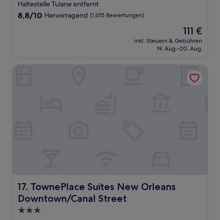
Unterkunft
Haltestelle Tulane entfernt
8.8
8,8/10
Hervorragend
(1.675 Bewertungen)
von
Der
111 €
10,
Preis
Hervorragend,
inkl. Steuern & Gebühren
beträgt
19. Aug.–20. Aug.
(1.675
111 €
Bewertungen)
TownePlace Suites New Orleans Downtown/Canal Street
TownePlace Suites New Orleans Downtown/Canal Street
17. TownePlace Suites New Orleans
Downtown/Canal Street
3.0-