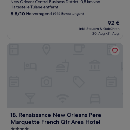
Sterne-
New Orleans Central Business District, 0,5 km von
Unterkunft
Haltestelle Tulane entfernt
8.8
8,8/10
Hervorragend
(946 Bewertungen)
von
Der
92 €
10,
Preis
Hervorragend,
inkl. Steuern & Gebühren
beträgt
20. Aug.–21. Aug.
(946
92 €
Bewertungen)
Renaissance New Orleans Pere Marquette French Qtr Area
Renaissance New Orleans Pere Marquette French Qtr Ar
18. Renaissance New Orleans Pere
Marquette French Qtr Area Hotel
4.0-