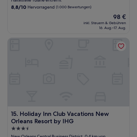
Haltestelle Tulane entfernt
8.8
8,8/10
Hervorragend
(1.000 Bewertungen)
von
Der
98 €
10,
Preis
Hervorragend,
inkl. Steuern & Gebühren
beträgt
16. Aug.–17. Aug.
(1.000
98 €
Bewertungen)
Holiday Inn Club Vacations New Orleans Resort by IHG
Holiday Inn Club Vacations New Orleans Resort by IHG
15. Holiday Inn Club Vacations New
Orleans Resort by IHG
3.5-
Sterne-
New Orleans Central Business District, 0,4 km von