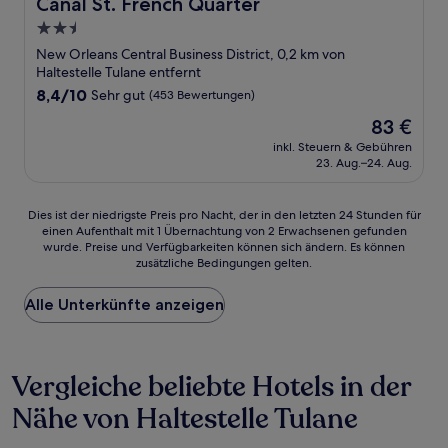
Canal St. French Quarter
2.5-
Sterne-
New Orleans Central Business District, 0,2 km von
Unterkunft
Haltestelle Tulane entfernt
8.4
8,4/10
Sehr gut
(453 Bewertungen)
von
Der
83 €
10,
Preis
Sehr
inkl. Steuern & Gebühren
beträgt
23. Aug.–24. Aug.
gut,
83 €
(453
Bewertungen)
Dies
Dies ist der niedrigste Preis pro Nacht, der in den letzten 24 Stunden für
einen Aufenthalt mit 1 Übernachtung von 2 Erwachsenen gefunden
ist
wurde. Preise und Verfügbarkeiten können sich ändern. Es können
der
zusätzliche Bedingungen gelten.
niedrigste
Preis
Alle Unterkünfte anzeigen
pro
Nacht,
der
in
Vergleiche beliebte Hotels in der
den
letzten
Nähe von Haltestelle Tulane
24 Stunden
für