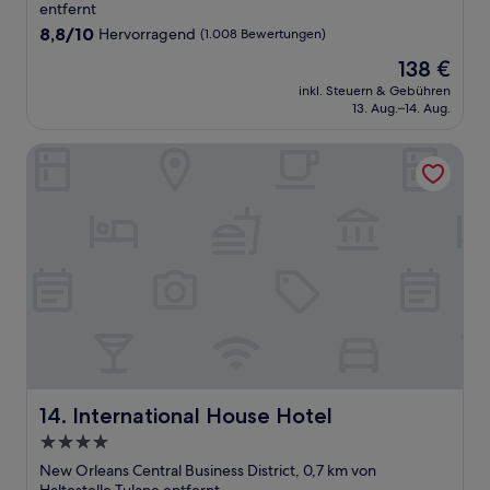
Unterkunft
entfernt
8.8
8,8/10
Hervorragend
(1.008 Bewertungen)
von
Der
138 €
10,
Preis
Hervorragend,
inkl. Steuern & Gebühren
beträgt
13. Aug.–14. Aug.
(1.008
138 €
Bewertungen)
International House Hotel
International House Hotel
14. International House Hotel
4.0-
Sterne-
New Orleans Central Business District, 0,7 km von
Unterkunft