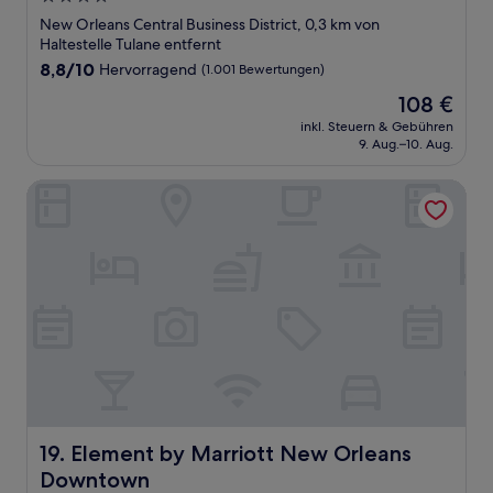
Sterne-
New Orleans Central Business District, 0,3 km von
Unterkunft
Haltestelle Tulane entfernt
8.8
8,8/10
Hervorragend
(1.001 Bewertungen)
von
Der
108 €
10,
Preis
Hervorragend,
inkl. Steuern & Gebühren
beträgt
9. Aug.–10. Aug.
(1.001
108 €
Bewertungen)
Element by Marriott New Orleans Downtown
Element by Marriott New Orleans Downtown
19. Element by Marriott New Orleans
Downtown