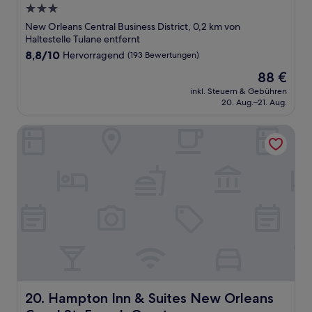
3.0-
Sterne-
New Orleans Central Business District, 0,2 km von
Unterkunft
Haltestelle Tulane entfernt
8.8
8,8/10
Hervorragend
(193 Bewertungen)
von
Der
88 €
10,
Preis
Hervorragend,
inkl. Steuern & Gebühren
beträgt
20. Aug.–21. Aug.
(193
88 €
Bewertungen)
Hampton Inn & Suites New Orleans Canal St. French Quart
Hampton Inn & Suites New Orleans Canal St. French Qua
20. Hampton Inn & Suites New Orleans