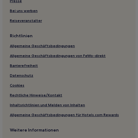
Presse
Motels in Lake Charles
Bei uns werben
B&B in Decatur Street
Reiseveranstalter
Motels in Lafayette
B&B in Royal Street
Richtlinien
Motels in Houma
Allgemeine Geschäftsbedingungen
Haustierfreundliche in Gonzales
Allgemeine Geschäftsbedingungen von FeWo-direkt
Familien in Gonzales
Barrierefreiheit
Hotels mit Parkplatz in Abbeville
Datenschutz
Hotels mit inbegriffenem Frühstück in Metairie
Cookies
Familien in Metairie
Rechtliche Hinweise/Kontakt
Haustierfreundliche in Baton Rouge
Inhaltsrichtlinien und Melden von Inhalten
Luxus nahe Royal Street
Allgemeine Geschäftsbedingungen für Hotels.com Rewards
Hotels mit Parkplatz in Uptown and Carrollton District
Familien in New Iberia
Weitere Informationen
Business in Stadtzentrum Baton Rouge