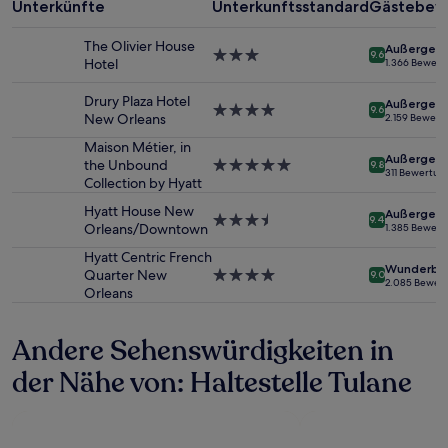
einen
Unterkünfte
Unterkunftsstandard
Gästebew
Aufenthalt
mit
The Olivier House
Außergewö
1 Übernachtung
3.0-
9.6
Hotel
1.366 Bewer
von
Sterne-
2 Erwachsenen
Unterkunft
Drury Plaza Hotel
Außergewö
gefunden
4.0-
9.6
New Orleans
2.159 Bewert
wurde.
Sterne-
Preise
Unterkunft
Maison Métier, in
Außergewö
und
the Unbound
5.0-
9.8
311 Bewertun
Verfügbarkeiten
Collection by Hyatt
Sterne-
können
Unterkunft
Hyatt House New
Außergewö
sich
3.5-
9.4
Orleans/Downtown
1.385 Bewer
ändern.
Sterne-
Es
Unterkunft
Hyatt Centric French
Wunderba
können
Quarter New
4.0-
9.0
2.085 Bewer
zusätzliche
Orleans
Sterne-
Bedingungen
Unterkunft
gelten.
Andere Sehenswürdigkeiten in
der Nähe von: Haltestelle Tulane