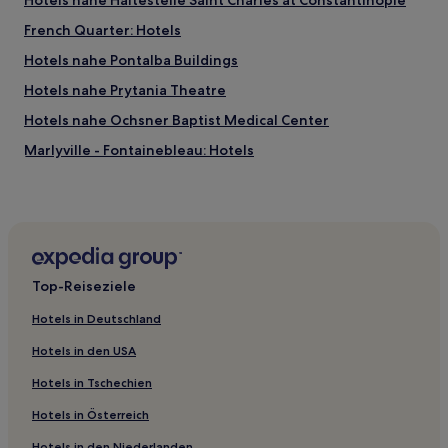
Hotels nahe Haltestelle Saint Charles at Constantinople
French Quarter: Hotels
Hotels nahe Pontalba Buildings
Hotels nahe Prytania Theatre
Hotels nahe Ochsner Baptist Medical Center
Marlyville - Fontainebleau: Hotels
Hotels nahe Louisiana State Museum
Hotels nahe Cigar Factory New Orleans and Museum
Hotels nahe Ochsner Baptist - A Campus of Ochsner
Medical Center
Top-Reiseziele
Hotels nahe Cabildo
Hotels nahe Bourbon Street
Hotels in Deutschland
Desire Area: Hotels
Hotels in den USA
Hotels nahe Ochsner Extended Care Hospital
Hotels in Tschechien
Hotels nahe Mardi Gras
Hotels in Österreich
Hotels nahe Napoleon House
Hotels in den Niederlanden