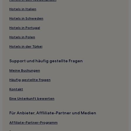
Whitney: Hotels
Hotels in Italien
Hotels nahe Haltestelle Canal at South Rampart
Hotels in Schweden
Hotels nahe New Orleans Municipal Auditorium
Hotels in Portugal
New Orleans Hotels
Hotels in Polen
Hotels nahe Tulane University
Hotels in der Türkei
Hotels nahe Haltestelle St Charles an der 1st St
Hotels nahe Café du Monde
Support und häufig gestellte Fragen
Hotels nahe Saenger Theatre
Meine Buchungen
Mid-City: Hotels
Häufig gestellte Fragen
Hotels nahe Haltestelle Canal an der Decatur
Kontakt
Terrytown: Hotels
Eine Unterkunft bewerten
Hotels nahe Haltestelle Canal at Bourbon
Hotels nahe St. Charles at Felicity Haltestelle
Für Anbieter, Affliliate-Partner und Medien
Hotels nahe French Market
Affiliate-Partner-Programm
Hotels nahe Haltestelle Canal at Baronne