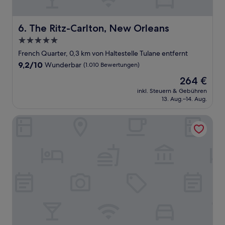
The Ritz-Carlton, New Orleans
6. The Ritz-Carlton, New Orleans
5.0-
Sterne-
French Quarter, 0,3 km von Haltestelle Tulane entfernt
Unterkunft
9.2
9,2/10
Wunderbar
(1.010 Bewertungen)
von
Der
264 €
10,
Preis
Wunderbar,
inkl. Steuern & Gebühren
beträgt
13. Aug.–14. Aug.
(1.010
264 €
Bewertungen)
Holiday Inn FRENCH QUARTER-CHATEAU LEMOYNE by I