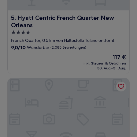
Hyatt Centric French Quarter New Orleans
5. Hyatt Centric French Quarter New
Orleans
4.0-
Sterne-
French Quarter, 0,5 km von Haltestelle Tulane entfernt
Unterkunft
9.0
9,0/10
Wunderbar
(2.085 Bewertungen)
von
Der
117 €
10,
Preis
Wunderbar,
inkl. Steuern & Gebühren
beträgt
30. Aug.–31. Aug.
(2.085
117 €
Bewertungen)
The Ritz-Carlton, New Orleans