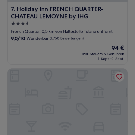
Holiday Inn FRENCH QUARTER-CHATEAU LEMOYNE by 
7. Holiday Inn FRENCH QUARTER-
CHATEAU LEMOYNE by IHG
3.5-
Sterne-
French Quarter, 0,5 km von Haltestelle Tulane entfernt
Unterkunft
9.0
9,0/10
Wunderbar
(1.750 Bewertungen)
von
Der
94 €
10,
Preis
Wunderbar,
inkl. Steuern & Gebühren
beträgt
1. Sept.–2. Sept.
(1.750
94 €
Bewertungen)
Hotel Mazarin