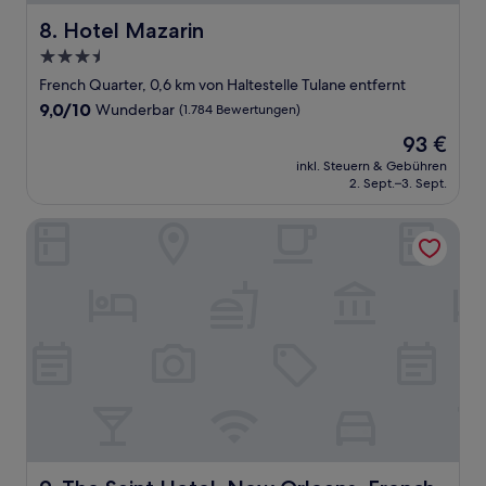
Hotel Mazarin
8. Hotel Mazarin
3.5-
Sterne-
French Quarter, 0,6 km von Haltestelle Tulane entfernt
Unterkunft
9.0
9,0/10
Wunderbar
(1.784 Bewertungen)
von
Der
93 €
10,
Preis
Wunderbar,
inkl. Steuern & Gebühren
beträgt
2. Sept.–3. Sept.
(1.784
93 €
Bewertungen)
The Saint Hotel, New Orleans, French Quarter
The Saint Hotel, New Orleans, French Quarter