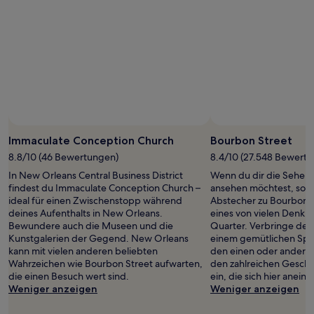
Immaculate Conception Church
Bourbon Street
8.8/10 (46 Bewertungen)
8.4/10 (27.548 Bewert
In New Orleans Central Business District
Wenn du dir die Sehens
findest du Immaculate Conception Church –
ansehen möchtest, sollt
ideal für einen Zwischenstopp während
Abstecher zu Bourbon S
deines Aufenthalts in New Orleans.
eines von vielen Denkmä
Bewundere auch die Museen und die
Quarter. Verbringe den
Kunstgalerien der Gegend. New Orleans
einem gemütlichen Spa
kann mit vielen anderen beliebten
den einen oder andere
Wahrzeichen wie Bourbon Street aufwarten,
den zahlreichen Geschä
die einen Besuch wert sind.
ein, die sich hier anein
Weniger anzeigen
Weniger anzeigen