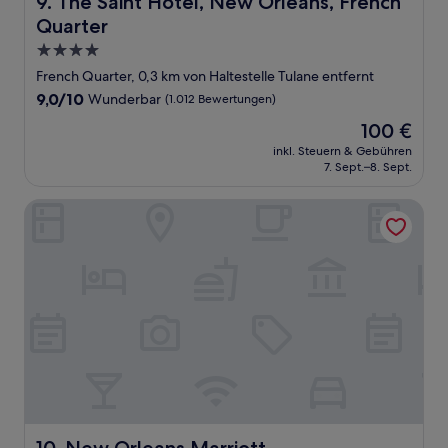
9. The Saint Hotel, New Orleans, French
Quarter
4.0-
Sterne-
French Quarter, 0,3 km von Haltestelle Tulane entfernt
Unterkunft
9.0
9,0/10
Wunderbar
(1.012 Bewertungen)
von
Der
100 €
10,
Preis
Wunderbar,
inkl. Steuern & Gebühren
beträgt
7. Sept.–8. Sept.
(1.012
100 €
Bewertungen)
New Orleans Marriott
New Orleans Marriott