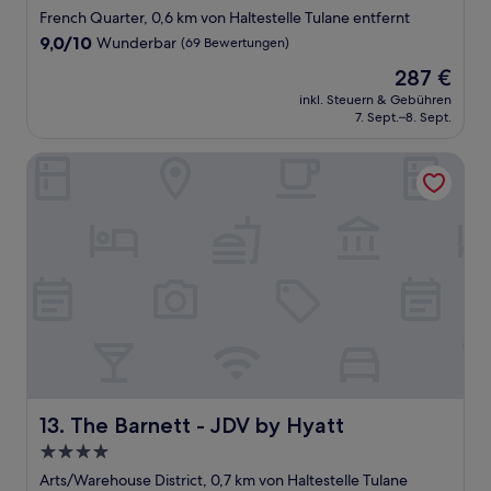
Sterne-
French Quarter, 0,6 km von Haltestelle Tulane entfernt
Unterkunft
9.0
9,0/10
Wunderbar
(69 Bewertungen)
von
Der
287 €
10,
Preis
Wunderbar,
inkl. Steuern & Gebühren
beträgt
7. Sept.–8. Sept.
(69
287 €
Bewertungen)
The Barnett - JDV by Hyatt
The Barnett - JDV by Hyatt
13. The Barnett - JDV by Hyatt
4.0-
Sterne-
Arts/Warehouse District, 0,7 km von Haltestelle Tulane