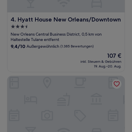
Hyatt House New Orleans/Downtown
4. Hyatt House New Orleans/Downtown
3.5-
Sterne-
New Orleans Central Business District, 0,5 km von
Unterkunft
Haltestelle Tulane entfernt
9.4
9,4/10
Außergewöhnlich
(1.385 Bewertungen)
von
Der
107 €
10,
Preis
Außergewöhnlich,
inkl. Steuern & Gebühren
beträgt
19. Aug.–20. Aug.
(1.385
107 €
Bewertungen)
Hyatt Centric French Quarter New Orleans