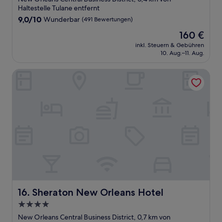
Unterkunft
Haltestelle Tulane entfernt
9.0
9,0/10
Wunderbar
(491 Bewertungen)
von
Der
160 €
10,
Preis
Wunderbar,
inkl. Steuern & Gebühren
beträgt
10. Aug.–11. Aug.
(491
160 €
Bewertungen)
Sheraton New Orleans Hotel
Sheraton New Orleans Hotel
16. Sheraton New Orleans Hotel
4.0-
Sterne-
New Orleans Central Business District, 0,7 km von