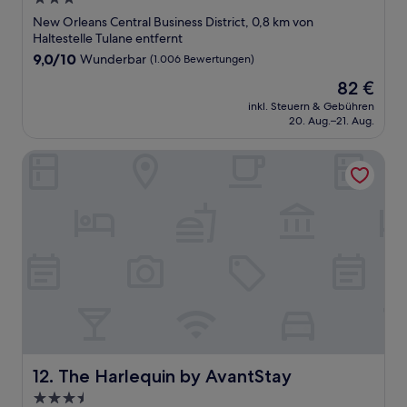
Sterne-
New Orleans Central Business District, 0,8 km von
Unterkunft
Haltestelle Tulane entfernt
9.0
9,0/10
Wunderbar
(1.006 Bewertungen)
von
Der
82 €
10,
Preis
Wunderbar,
inkl. Steuern & Gebühren
beträgt
20. Aug.–21. Aug.
(1.006
82 €
Bewertungen)
The Harlequin by AvantStay
The Harlequin by AvantStay
12. The Harlequin by AvantStay
3.5-