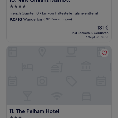
10. New Orleans Marriott
4.0-
Sterne-
French Quarter, 0,7 km von Haltestelle Tulane entfernt
Unterkunft
9.0
9,0/10
Wunderbar
(1.971 Bewertungen)
von
Der
131 €
10,
Preis
Wunderbar,
inkl. Steuern & Gebühren
beträgt
7. Sept.–8. Sept.
(1.971
131 €
Bewertungen)
The Pelham Hotel
The Pelham Hotel
11. The Pelham Hotel
3.0-