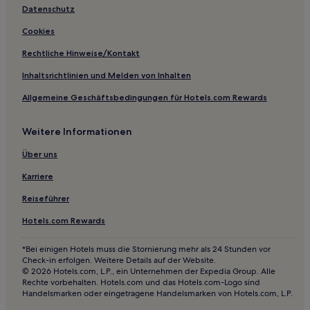
Sakura: Hotels
Datenschutz
Hotels nahe Sasazuka Station
Cookies
Hotels nahe Neues Nationaltheater Tokyo
Rechtliche Hinweise/Kontakt
Hotels nahe Station Kamimachi
Inhaltsrichtlinien und Melden von Inhalten
Hotels nahe Station Higashi-shinjuku
Allgemeine Geschäftsbedingungen für Hotels.com Rewards
Hotels nahe Station Komazawa-daigaku
Weitere Informationen
Lgbtqia-Freundliche in Chiyoda
Günstige in Setagaya
Über uns
Lgbtqia-Freundliche in Taito
Karriere
Luxus in Taito
Reiseführer
Hotels mit Shoppingmöglichkeit in Taito
Hotels.com Rewards
Hotels mit Küchenzeile in Taito
*Bei einigen Hotels muss die Stornierung mehr als 24 Stunden vor
Business in Taito
Check-in erfolgen. Weitere Details auf der Website.
© 2026 Hotels.com, L.P., ein Unternehmen der Expedia Group. Alle
Hotels mit Parkplatz in Tokio
Rechte vorbehalten. Hotels.com und das Hotels.com-Logo sind
Handelsmarken oder eingetragene Handelsmarken von Hotels.com, L.P.
Lgbtqia-Freundliche in Edogawa