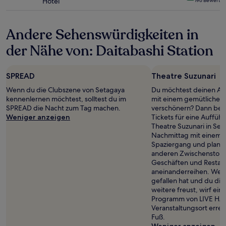
Hotel
196 Bewertu
zusätzliche
Sterne-
Bedingungen
Unterkunft
gelten.
Andere Sehenswürdigkeiten in
der Nähe von: Daitabashi Station
SPREAD
Theatre Suzunari
Wenn du die Clubszene von Setagaya
Du möchtest deinen Auf
kennenlernen möchtest, solltest du im
mit einem gemütlichen
SPREAD die Nacht zum Tag machen.
verschönern? Dann beso
Weniger anzeigen
Tickets für eine Aufführ
Theatre Suzunari in Se
Nachmittag mit einem 
Spaziergang und plane
anderen Zwischenstopp 
Geschäften und Restaura
aneinanderreihen. Wen
gefallen hat und du dich
weitere freust, wirf eine
Programm von LIVE HA
Veranstaltungsort erre
Fuß.