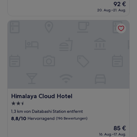
Der
92 €
10,
Preis
Außergewöhnlich,
20. Aug.–21. Aug.
beträgt
(8
92 €
Bewertungen)
Himalaya Cloud Hotel
Himalaya Cloud Hotel
Himalaya Cloud Hotel
2.5-
Sterne-
1,3 km von Daitabashi Station entfernt
Unterkunft
8.8
8,8/10
Hervorragend
(196 Bewertungen)
von
Der
85 €
10,
Preis
Hervorragend,
16. Aug.–17. Aug.