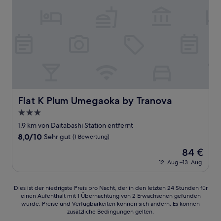
Flat K Plum Umegaoka by Tranova
Flat K Plum Umegaoka by Tranova
3.0-
Sterne-
1,9 km von Daitabashi Station entfernt
Unterkunft
8.0
8,0/10
Sehr gut
(1 Bewertung)
von
Der
84 €
10,
Preis
Sehr
12. Aug.–13. Aug.
beträgt
gut,
84 €
(1
Dies
Dies ist der niedrigste Preis pro Nacht, der in den letzten 24 Stunden für
Bewertung)
einen Aufenthalt mit 1 Übernachtung von 2 Erwachsenen gefunden
ist
wurde. Preise und Verfügbarkeiten können sich ändern. Es können
der
zusätzliche Bedingungen gelten.
niedrigste