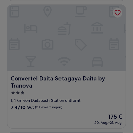
(9
70 €
Bewertungen)
Convertel Daita Setagaya Daita by Tranova
Convertel Daita Setagaya Daita by Tranova
Convertel Daita Setagaya Daita by
Tranova
3.0-
Sterne-
1,4 km von Daitabashi Station entfernt
Unterkunft
7.4
7,4/10
Gut
(3 Bewertungen)
von
Der
175 €
10,
Preis
Gut,
20. Aug.–21. Aug.
beträgt
(3
175 €