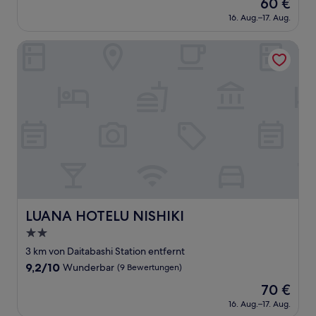
Der
60 €
10,
Preis
Sehr
16. Aug.–17. Aug.
beträgt
gut,
60 €
(1.005
LUANA HOTELU NISHIKI
Bewertungen)
LUANA HOTELU NISHIKI
LUANA HOTELU NISHIKI
2.0-
Sterne-
3 km von Daitabashi Station entfernt
Unterkunft
9.2
9,2/10
Wunderbar
(9 Bewertungen)
von
Der
70 €
10,
Preis
Wunderbar,
16. Aug.–17. Aug.
beträgt