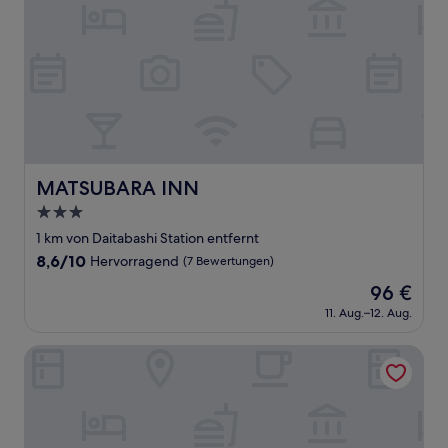
MATSUBARA INN
MATSUBARA INN
3.0-
Sterne-
1 km von Daitabashi Station entfernt
Unterkunft
8.6
8,6/10
Hervorragend
(7 Bewertungen)
von
Der
96 €
10,
Preis
Hervorragend,
11. Aug.–12. Aug.
beträgt
(7
96 €
Bewertungen)
Setagaya Sen no Rikyu Mansion by Tranova