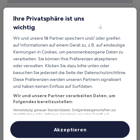
STUDIO INN NISHISHINJUKU
STUDIO INN NISHISHINJUKU
Ihre Privatsphäre ist uns
3.0-
Sterne-
2,9 km von Daitabashi Station entfernt
wichtig
Unterkunft
9.6
9,6/10
Außergewöhnlich
(115 Bewertungen)
Wir und unsere
16
Partner speichern und/ oder greifen
von
Der
102 €
10,
auf Informationen auf einem Gerät zu, z.B. auf eindeutige
Preis
Außergewöhnlich,
10. Aug.–11. Aug.
Kennungen in Cookies, um personenbezogene Daten zu
beträgt
(115
verarbeiten. Sie können Ihre Präferenzen akzeptieren
102 €
Bewertungen)
Mustard Hotel Shimokitazawa
oder verwalten. Klicken Sie dazu bitte unten oder
besuchen Sie jederzeit die Seite der Datenschutzrichtlinie.
Diese Präferenzen werden unseren Partnern signalisiert
und haben keinen Einfluss auf Surfdaten.
Wir und unsere Partner verarbeiten Daten, um
Folgendes bereitzustellen:
Verwendung genauer Standortdaten. Endgeräteeigenschaften zur
Identifikation aktiv abfragen. Speichern von oder Zugriff auf
Informationen auf einem Endgerät. Personalisierte Werbung und
Inhalte, Messung von Werbeleistung und der Performance von Inhalten,
Zielgruppenforschung sowie Entwicklung und Verbesserung von
Akzeptieren
Angeboten.
Mustard Hotel Shimokitazawa
Mustard Hotel Shimokitazawa
Liste der Partner (Lieferanten)