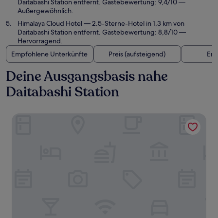
Daitabashi Station entfernt. Gästebewertung: 9,4/10 —
Außergewöhnlich.
Himalaya Cloud Hotel
— 2.5-Sterne-Hotel in 1,3 km von
Daitabashi Station entfernt. Gästebewertung: 8,8/10 —
Hervorragend.
Empfohlene Unterkünfte
Preis (aufsteigend)
Ent
Deine Ausgangsbasis nahe
Daitabashi Station
STUDIO INN NISHISHINJUKU