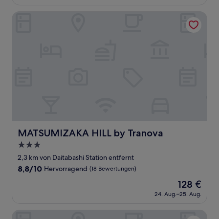
beträgt
(196
85 €
Bewertungen)
MATSUMIZAKA HILL by Tranova
MATSUMIZAKA HILL by Tranova
MATSUMIZAKA HILL by Tranova
3.0-
Sterne-
2,3 km von Daitabashi Station entfernt
Unterkunft
8.8
8,8/10
Hervorragend
(18 Bewertungen)
von
Der
128 €
10,
Preis
Hervorragend,
24. Aug.–25. Aug.
beträgt
(18
128 €
Bewertungen)
Chelsea Hatsudai