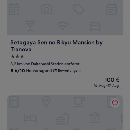
Setagaya Sen no Rikyu Mansion by Tranova
Setagaya Sen no Rikyu Mansion by
Tranova
3.0-
Sterne-
3,2 km von Daitabashi Station entfernt
Unterkunft
8.6
8,6/10
Hervorragend
(71 Bewertungen)
von
Der
100 €
10,
Preis
Hervorragend,
16. Aug.–17. Aug.
beträgt
(71
100 €
Bewertungen)
TOKYO E JOY INN - Nishishinjuku