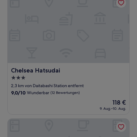
Chelsea Hatsudai
Chelsea Hatsudai
3.0-
Sterne-
2,3 km von Daitabashi Station entfernt
Unterkunft
9.0
9,0/10
Wunderbar
(12 Bewertungen)
von
Der
118 €
10,
Preis
Wunderbar,
9. Aug.–10. Aug.
beträgt
(12
118 €
Bewertungen)
MATSUBARA INN