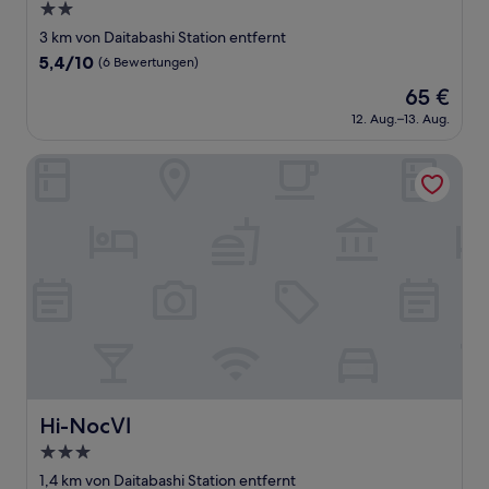
2.0-
Sterne-
3 km von Daitabashi Station entfernt
Unterkunft
5.4
5,4/10
(6 Bewertungen)
von
Der
65 €
10,
Preis
(6
12. Aug.–13. Aug.
beträgt
Bewertungen)
65 €
Hi-NocⅥ
Hi-NocⅥ
Hi-NocⅥ
3.0-
Sterne-
1,4 km von Daitabashi Station entfernt