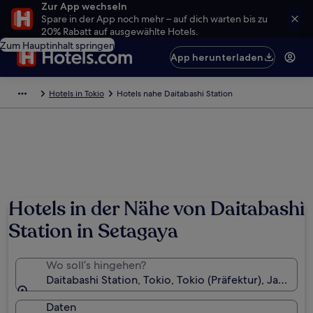
Zur App wechseln
Spare in der App noch mehr – auf dich warten bis zu
20% Rabatt auf ausgewählte Hotels.
Zum Hauptinhalt springen
App herunterladen
Hotels in Tokio
Hotels nahe Daitabashi Station
Hotels in der Nähe von Daitabashi
Station in Setagaya
Wo soll’s hingehen?
Daitabashi Station, Tokio, Tokio (Präfektur), Japan
Daten