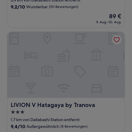
0,9 km von Daitabashi Station entfernt
Unterkunft
9.2
9,2/10
Wunderbar
(511 Bewertungen)
von
Der
89 €
10,
Preis
Wunderbar,
9. Aug.–10. Aug.
beträgt
(511
89 €
Bewertungen)
LIVION V Hatagaya by Tranova
LIVION V Hatagaya by Tranova
LIVION V Hatagaya by Tranova
3.0-
Sterne-
1,7 km von Daitabashi Station entfernt
Unterkunft
9.4
9,4/10
Außergewöhnlich
(8 Bewertungen)
von