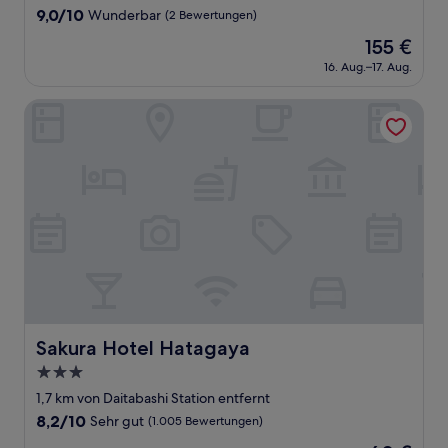
Unterkunft
9.0
9,0/10
Wunderbar
(2 Bewertungen)
von
Der
155 €
10,
Preis
Wunderbar,
16. Aug.–17. Aug.
beträgt
(2
155 €
Bewertungen)
Sakura Hotel Hatagaya
Sakura Hotel Hatagaya
Sakura Hotel Hatagaya
3.0-
Sterne-
1,7 km von Daitabashi Station entfernt
Unterkunft
8.2
8,2/10
Sehr gut
(1.005 Bewertungen)
von