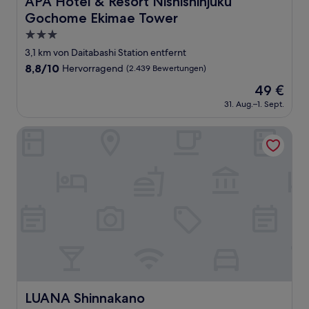
APA Hotel & Resort Nishishinjuku
Gochome Ekimae Tower
3.0-
Sterne-
3,1 km von Daitabashi Station entfernt
Unterkunft
8.8
8,8/10
Hervorragend
(2.439 Bewertungen)
von
Der
49 €
10,
Preis
Hervorragend,
31. Aug.–1. Sept.
beträgt
(2.439
49 €
Bewertungen)
LUANA Shinnakano
LUANA Shinnakano
LUANA Shinnakano