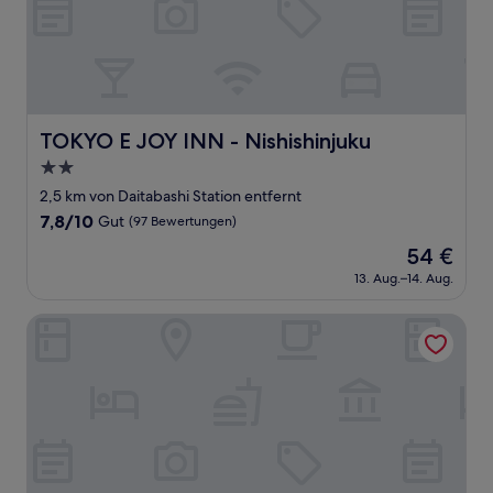
TOKYO E JOY INN - Nishishinjuku
TOKYO E JOY INN - Nishishinjuku
2.0-
Sterne-
2,5 km von Daitabashi Station entfernt
Unterkunft
7.8
7,8/10
Gut
(97 Bewertungen)
von
Der
54 €
10,
Preis
Gut,
13. Aug.–14. Aug.
beträgt
(97
54 €
Bewertungen)
VILLA KUSUNOKI