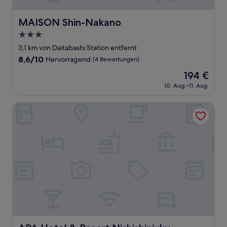
MAISON Shin-Nakano
MAISON Shin-Nakano
3.0-
Sterne-
3,1 km von Daitabashi Station entfernt
Unterkunft
8.6
8,6/10
Hervorragend
(4 Bewertungen)
von
Der
194 €
10,
Preis
Hervorragend,
10. Aug.–11. Aug.
beträgt
(4
194 €
Bewertungen)
APA Hotel & Resort Nishishinjuku Gochome Ekimae Tower
APA Hotel & Resort Nishishinjuku Gochome Ekimae Tow