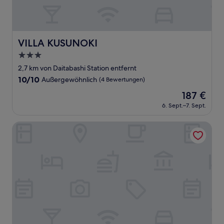
VILLA KUSUNOKI
VILLA KUSUNOKI
3.0-
Sterne-
2,7 km von Daitabashi Station entfernt
Unterkunft
10.0
10/10
Außergewöhnlich
(4 Bewertungen)
von
Der
187 €
10,
Preis
Außergewöhnlich,
6. Sept.–7. Sept.
beträgt
(4
187 €
Bewertungen)
MAISON Shin-Nakano