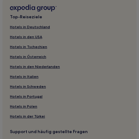
Hostels in Taito
Aparthotels in Arakawa
Top-Reiseziele
Hostels in Kita
Hotels in Deutschland
Hostels in Sumida
Hotels in den USA
Hostels in Ota
Hotels in Tschechien
Hostels in Minato
Hotels in Österreich
Shinsencho: Hotels
Hotels in den Niederlanden
Hotels nahe Station Sakurajosui
Hotels nahe Station Sakura-Shinmachi
Hotels in Italien
Hotels nahe Bahnhof Meidaimae
Hotels in Schweden
Hotels nahe Tokyu-Kabukicho-Turm
Hotels in Portugal
Hotels nahe Station Fujimigaoka
Hotels in Polen
Hotels nahe Bahnhof Koenji
Hotels in der Türkei
Hotels nahe Station Shimo-Kitazawa
Support und häufig gestellte Fragen
Hotels nahe Komabano Park