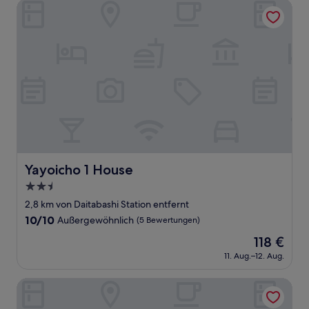
Bewertungen)
Yayoicho 1 House
Yayoicho 1 House
Yayoicho 1 House
2.5-
Sterne-
2,8 km von Daitabashi Station entfernt
Unterkunft
10.0
10/10
Außergewöhnlich
(5 Bewertungen)
von
Der
118 €
10,
Preis
Außergewöhnlich,
11. Aug.–12. Aug.
beträgt
(5
118 €
Bewertungen)
Flat K Plum Umegaoka by Tranova