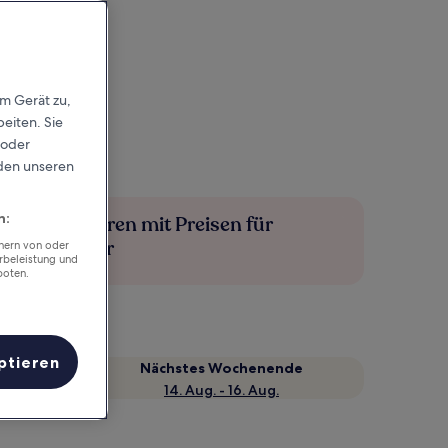
em Gerät zu,
eiten. Sie
 oder
rden unseren
n:
Mehr sparen mit Preisen für
Mitglieder
chern von oder
rbeleistung und
boten.
ptieren
Nächstes Wochenende
14. Aug. - 16. Aug.