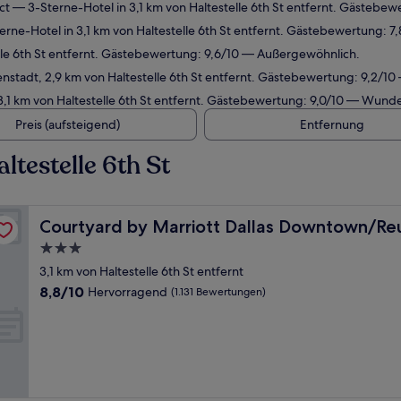
ct
— 3-Sterne-Hotel in 3,1 km von Haltestelle 6th St entfernt. Gästebe
rne-Hotel in 3,1 km von Haltestelle 6th St entfernt. Gästebewertung: 7
lle 6th St entfernt. Gästebewertung: 9,6/10 — Außergewöhnlich.
enstadt, 2,9 km von Haltestelle 6th St entfernt. Gästebewertung: 9,2/1
3,1 km von Haltestelle 6th St entfernt. Gästebewertung: 9,0/10 — Wunde
Preis (aufsteigend)
Entfernung
testelle 6th St
District
Courtyard by Marriott Dallas Downtown/Reunion Distri
Courtyard by Marriott Dallas Downtown/Reun
3.0-
Sterne-
3,1 km von Haltestelle 6th St entfernt
Unterkunft
8.8
8,8/10
Hervorragend
(1.131 Bewertungen)
von
10,
Hervorragend,
(1.131
Bewertungen)