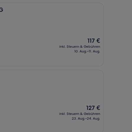
HG
Der
117 €
Preis
inkl. Steuern & Gebühren
beträgt
10. Aug.–11. Aug.
117 €
Der
127 €
Preis
inkl. Steuern & Gebühren
beträgt
23. Aug.–24. Aug.
127 €