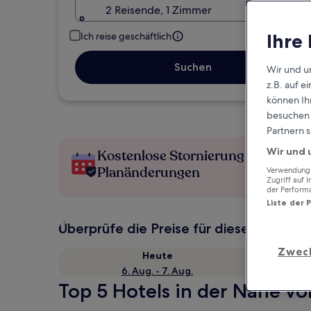
2 Reisende, 1 Zimmer
Ihre
Ich reise geschäftlich
Suchen
Wir und u
z.B. auf 
können Ihr
besuchen S
Partnern s
Wir und 
Kostenlose Stornierung bei
Planänderungen
Verwendung g
Zugriff auf 
der Perform
Liste der 
Überprüfe die Preise für diese Daten
Zwec
Heute
6. Aug. - 7. Aug.
Top 5 Hotels in der Nähe von