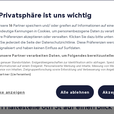
 Privatsphäre ist uns wichtig
nsere
16
Partner speichern und/ oder greifen auf Informationen auf ein
eindeutige Kennungen in Cookies, um personenbezogene Daten zu verarb
e Präferenzen akzeptieren oder verwalten. Klicken Sie dazu bitte unten
ie jederzeit die Seite der Datenschutzrichtlinie. Diese Präferenzen we
ignalisiert und haben keinen Einfluss auf Surfdaten.
unsere Partner verarbeiten Daten, um Folgendes bereitzustelle
Verdiene Prämien für jede
wahrgenommene Übernachtung
enauer Standortdaten. Endgeräteeigenschaften zur Identifikation aktiv abfragen. Spei
Informationen auf einem Endgerät. Personalisierte Werbung und Inhalte, Messung von We
ance von Inhalten, Zielgruppenforschung sowie Entwicklung und Verbesserung von Ange
Partner (Lieferanten)
ke anzeigen
Alle ablehnen
Akze
Morgen
Dieses Wochenende
7. Aug. - 8. Aug.
7. Aug. - 9. Aug.
 Haltestelle 6th St auf einen Blick