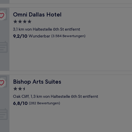
Omni Dallas Hotel
Omni Dallas Hotel
4.0-
Sterne-
3,1 km von Haltestelle 6th St entfernt
Unterkunft
9.2
9,2/10
Wunderbar
(3.584 Bewertungen)
von
10,
Wunderbar,
(3.584
Bewertungen)
Bishop Arts Suites
Bishop Arts Suites
2.5-
Sterne-
Oak Cliff, 1,3 km von Haltestelle 6th St entfernt
Unterkunft
6.8
6,8/10
(282 Bewertungen)
von
10,
(282
Bewertungen)