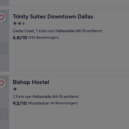
Trinity Suites Downtown Dallas
Trinity Suites Downtown Dallas
2.5-
Sterne-
Cedar Crest, 1,6 km von Haltestelle 6th St entfernt
Unterkunft
6.8
6,8/10
(592 Bewertungen)
von
10,
(592
Bewertungen)
Bishop Hostel
Bishop Hostel
1.0-
Stern-
1,3 km von Haltestelle 6th St entfernt
Unterkunft
9.2
9,2/10
Wunderbar
(41 Bewertungen)
von
10,
Wunderbar,
(41
Bewertungen)