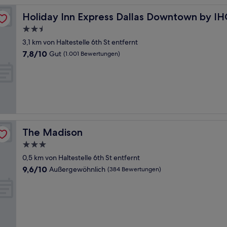
Holiday Inn Express Dallas Downtown by IHG
Holiday Inn Express Dallas Downtown by I
2.5-
Sterne-
3,1 km von Haltestelle 6th St entfernt
Unterkunft
7.8
7,8/10
Gut
(1.001 Bewertungen)
von
10,
Gut,
(1.001
Bewertungen)
The Madison
The Madison
3.0-
Sterne-
0,5 km von Haltestelle 6th St entfernt
Unterkunft
9.6
9,6/10
Außergewöhnlich
(384 Bewertungen)
von
10,
Außergewöhnlich,
(384
Bewertungen)