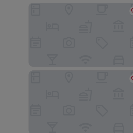
Holiday Inn Express Dallas Downtown by IHG
The Madison