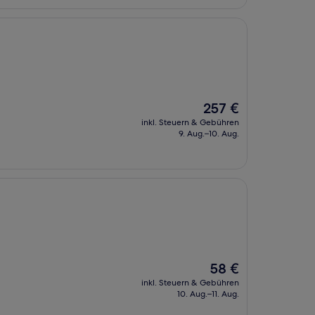
Der
257 €
Preis
inkl. Steuern & Gebühren
beträgt
9. Aug.–10. Aug.
257 €
Der
58 €
Preis
inkl. Steuern & Gebühren
beträgt
10. Aug.–11. Aug.
58 €