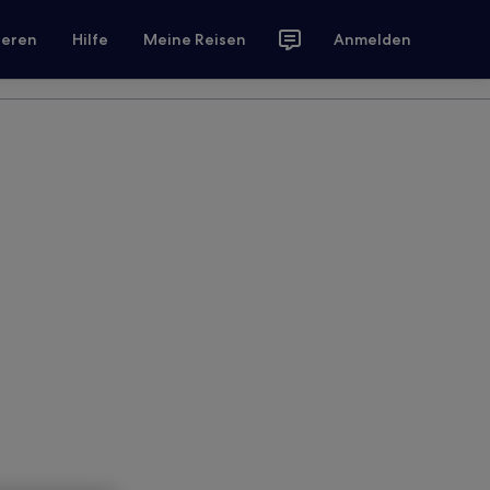
ieren
Hilfe
Meine Reisen
Anmelden