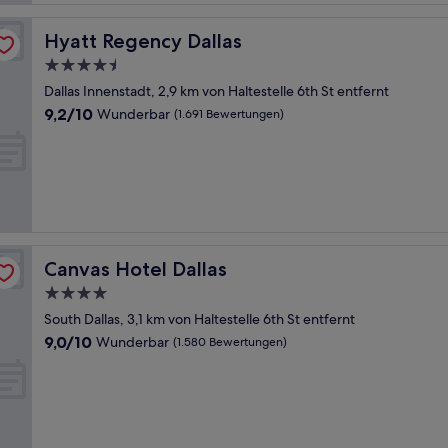
Hyatt Regency Dallas
Hyatt Regency Dallas
4.5-
Sterne-
Dallas Innenstadt, 2,9 km von Haltestelle 6th St entfernt
Unterkunft
9.2
9,2/10
Wunderbar
(1.691 Bewertungen)
von
10,
Wunderbar,
(1.691
Bewertungen)
Canvas Hotel Dallas
Canvas Hotel Dallas
4.0-
Sterne-
South Dallas, 3,1 km von Haltestelle 6th St entfernt
Unterkunft
9.0
9,0/10
Wunderbar
(1.580 Bewertungen)
von
10,
Wunderbar,
(1.580
Bewertungen)