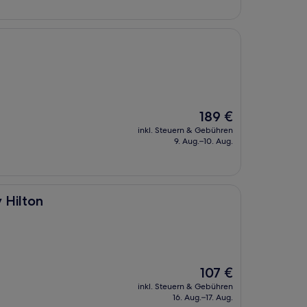
Der
189 €
Preis
inkl. Steuern & Gebühren
beträgt
9. Aug.–10. Aug.
189 €
 Hilton
Der
107 €
Preis
inkl. Steuern & Gebühren
beträgt
16. Aug.–17. Aug.