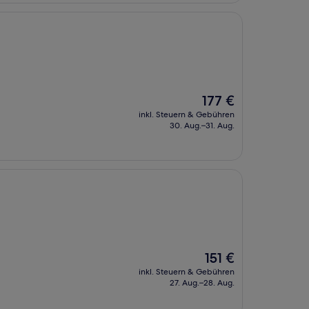
Der
177 €
Preis
inkl. Steuern & Gebühren
beträgt
30. Aug.–31. Aug.
177 €
Der
151 €
Preis
inkl. Steuern & Gebühren
beträgt
27. Aug.–28. Aug.
151 €