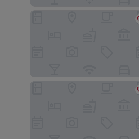
Trinity Suites Downtown Dallas
Bishop Hostel