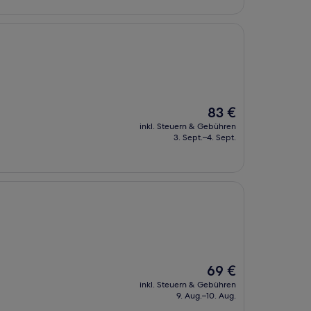
Der
83 €
Preis
inkl. Steuern & Gebühren
beträgt
3. Sept.–4. Sept.
83 €
Der
69 €
Preis
inkl. Steuern & Gebühren
beträgt
9. Aug.–10. Aug.
69 €