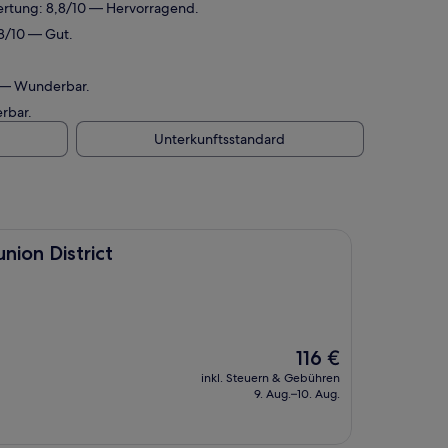
wertung: 8,8/10 — Hervorragend.
,8/10 — Gut.
0 — Wunderbar.
rbar.
Unterkunftsstandard
ct
ion District
Der
116 €
Preis
inkl. Steuern & Gebühren
beträgt
9. Aug.–10. Aug.
116 €