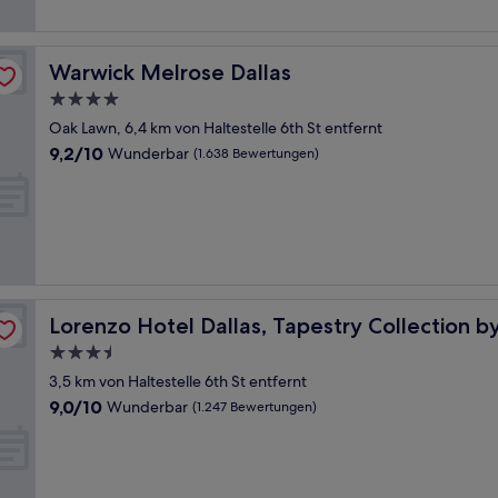
Warwick Melrose Dallas
Warwick Melrose Dallas
4.0-
Sterne-
Oak Lawn, 6,4 km von Haltestelle 6th St entfernt
Unterkunft
9.2
9,2/10
Wunderbar
(1.638 Bewertungen)
von
10,
Wunderbar,
(1.638
Bewertungen)
ton
Lorenzo Hotel Dallas, Tapestry Collection by Hilton
Lorenzo Hotel Dallas, Tapestry Collection by
3.5-
Sterne-
3,5 km von Haltestelle 6th St entfernt
Unterkunft
9.0
9,0/10
Wunderbar
(1.247 Bewertungen)
von
10,
Wunderbar,
(1.247