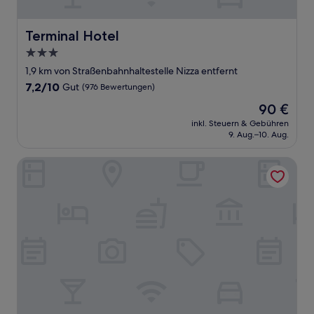
Terminal Hotel
Terminal Hotel
3.0-
Sterne-
1,9 km von Straßenbahnhaltestelle Nizza entfernt
Unterkunft
7.2
7,2/10
Gut
(976 Bewertungen)
von
Der
90 €
10,
Preis
Gut,
inkl. Steuern & Gebühren
beträgt
9. Aug.–10. Aug.
(976
90 €
Bewertungen)
Limehome Milan via Stresa