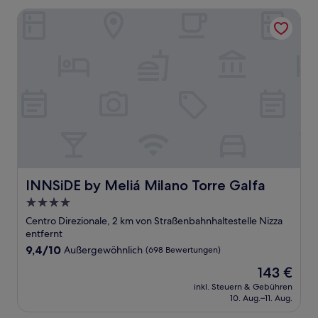
Bewertungen)
INNSiDE by Meliá Milano Torre Galfa
INNSiDE by Meliá Milano Torre Galfa
INNSiDE by Meliá Milano Torre Galfa
4.0-
Sterne-
Centro Direzionale, 2 km von Straßenbahnhaltestelle Nizza
Unterkunft
entfernt
9.4
9,4/10
Außergewöhnlich
(698 Bewertungen)
von
Der
143 €
10,
Preis
Außergewöhnlich,
inkl. Steuern & Gebühren
beträgt
10. Aug.–11. Aug.
(698
143 €
Bewertungen)