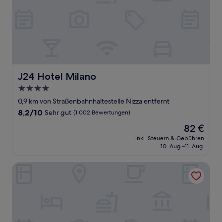
J24 Hotel Milano
J24 Hotel Milano
4.0-
Sterne-
0,9 km von Straßenbahnhaltestelle Nizza entfernt
Unterkunft
8.2
8,2/10
Sehr gut
(1.002 Bewertungen)
von
Der
82 €
10,
Preis
Sehr
inkl. Steuern & Gebühren
beträgt
10. Aug.–11. Aug.
gut,
82 €
(1.002
Bewertungen)
Albert Hotel