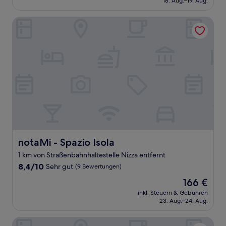
18. Aug.–19. Aug.
gut,
106 €
(279
Bewertungen)
notaMi - Spazio Isola
notaMi - Spazio Isola
notaMi - Spazio Isola
1 km von Straßenbahnhaltestelle Nizza entfernt
8.4
8,4/10
Sehr gut
(9 Bewertungen)
von
Der
166 €
10,
Preis
Sehr
inkl. Steuern & Gebühren
beträgt
23. Aug.–24. Aug.
gut,
166 €
(9
Bewertungen)
Hotel Club