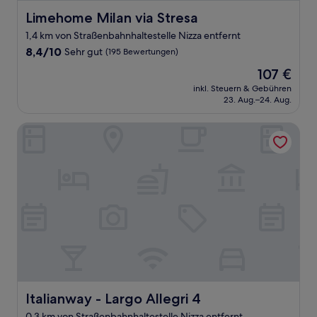
Limehome Milan via Stresa
Limehome Milan via Stresa
1,4 km von Straßenbahnhaltestelle Nizza entfernt
8.4
8,4/10
Sehr gut
(195 Bewertungen)
von
Der
107 €
10,
Preis
Sehr
inkl. Steuern & Gebühren
beträgt
23. Aug.–24. Aug.
gut,
107 €
(195
Bewertungen)
Italianway - Largo Allegri 4
Italianway - Largo Allegri 4
Italianway - Largo Allegri 4
0,3 km von Straßenbahnhaltestelle Nizza entfernt