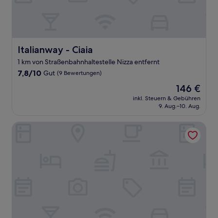
Italianway - Ciaia
Italianway - Ciaia
1 km von Straßenbahnhaltestelle Nizza entfernt
7.8
7,8/10
Gut
(9 Bewertungen)
von
Der
146 €
10,
Preis
Gut,
inkl. Steuern & Gebühren
beträgt
9. Aug.–10. Aug.
(9
146 €
Bewertungen)
Terminal Hotel