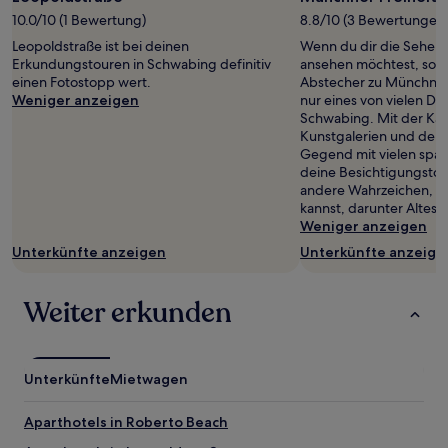
wurde.
10.0/10 (1 Bewertung)
8.8/10 (3 Bewertungen
Preise
und
Leopoldstraße ist bei deinen
Wenn du dir die Sehens
Verfügbarkeiten
Erkundungstouren in Schwabing definitiv
ansehen möchtest, sollt
können
einen Fotostopp wert.
Abstecher zu Münchner 
sich
Weniger anzeigen
nur eines von vielen De
ändern.
Schwabing. Mit der Kat
Es
Kunstgalerien und den K
können
Gegend mit vielen spa
zusätzliche
deine Besichtigungsto
Bedingungen
andere Wahrzeichen, di
gelten.
kannst, darunter Altes 
Weniger anzeigen
Unterkünfte anzeigen
Unterkünfte anzeige
Weiter erkunden
Unterkünfte
Mietwagen
Aparthotels in Roberto Beach