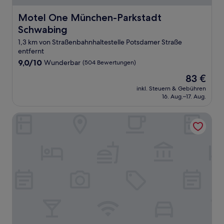
Motel One München-Parkstadt Schwabing
Motel One München-Parkstadt
Schwabing
1,3 km von Straßenbahnhaltestelle Potsdamer Straße
entfernt
9.0
9,0/10
Wunderbar
(504 Bewertungen)
von
Der
83 €
10,
Preis
Wunderbar,
inkl. Steuern & Gebühren
beträgt
16. Aug.–17. Aug.
(504
83 €
Bewertungen)
Leonardo Boutique Hotel Munich