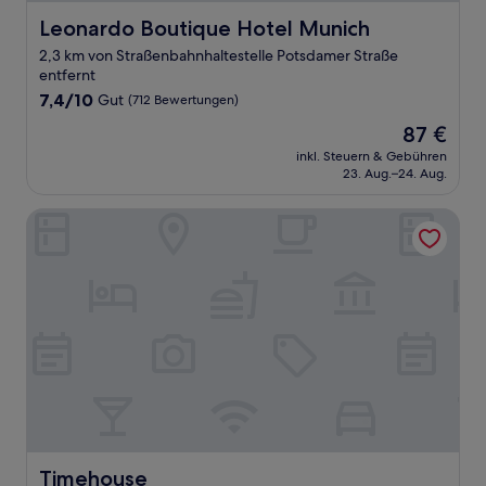
Leonardo Boutique Hotel Munich
Leonardo Boutique Hotel Munich
2,3 km von Straßenbahnhaltestelle Potsdamer Straße
entfernt
7.4
7,4/10
Gut
(712 Bewertungen)
von
Der
87 €
10,
Preis
Gut,
inkl. Steuern & Gebühren
beträgt
23. Aug.–24. Aug.
(712
87 €
Bewertungen)
Timehouse
Timehouse
Timehouse