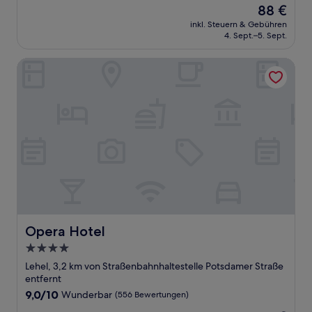
Der
88 €
10,
Preis
Hervorragend,
inkl. Steuern & Gebühren
beträgt
4. Sept.–5. Sept.
(427
88 €
Bewertungen)
Opera Hotel
Opera Hotel
Opera Hotel
4.0-
Sterne-
Lehel, 3,2 km von Straßenbahnhaltestelle Potsdamer Straße
Unterkunft
entfernt
9.0
9,0/10
Wunderbar
(556 Bewertungen)
von