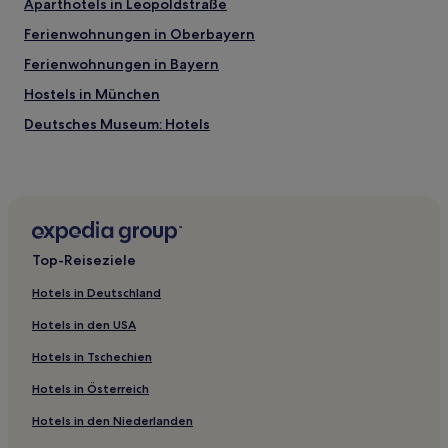
Aparthotels in Leopoldstraße
Ferienwohnungen in Oberbayern
Ferienwohnungen in Bayern
Hostels in München
Deutsches Museum: Hotels
Hotels nahe Kleinhesseloher See
Hotels nahe St Georgkirche
Hotels nahe Straßenbahnhaltestelle Marsstraße
Neuhausen-Nymphenburg: Hotels
Top-Reiseziele
Hotels nahe Alpines Museum
Hotels in Deutschland
Hotels nahe Straßenbahnhaltestelle Am Münchner Tor
Hotels in den USA
Hotels nahe Straßenbahnhaltestelle Herzogstraße
Hotels in Tschechien
Hotels nahe Straßenbahnhaltestelle Maximilianeum
Hotels in Österreich
Hotels nahe Straßenbahnhaltestelle Gartenstraße
Hotels in den Niederlanden
Hotels nahe Siegestor