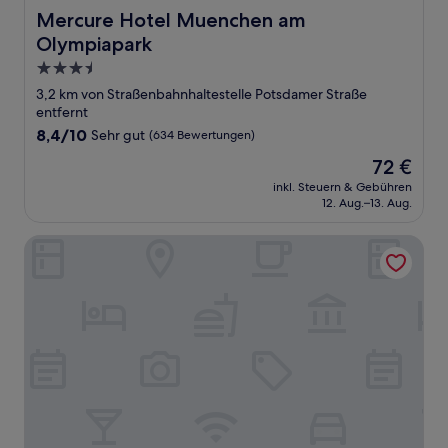
Mercure Hotel Muenchen am Olympiapark
Mercure Hotel Muenchen am
Olympiapark
3.5-
Sterne-
3,2 km von Straßenbahnhaltestelle Potsdamer Straße
Unterkunft
entfernt
8.4
8,4/10
Sehr gut
(634 Bewertungen)
von
Der
72 €
10,
Preis
Sehr
inkl. Steuern & Gebühren
beträgt
12. Aug.–13. Aug.
gut,
72 €
(634
Bewertungen)
B&B Hotel München City-Nord