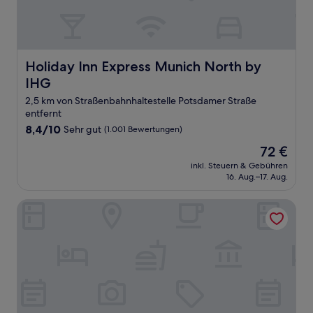
Holiday Inn Express Munich North by IHG
Holiday Inn Express Munich North by
IHG
2,5 km von Straßenbahnhaltestelle Potsdamer Straße
entfernt
8.4
8,4/10
Sehr gut
(1.001 Bewertungen)
von
Der
72 €
10,
Preis
Sehr
inkl. Steuern & Gebühren
beträgt
16. Aug.–17. Aug.
gut,
72 €
(1.001
Bewertungen)
The Westin Grand Munich