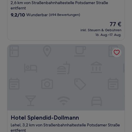
2,6 km von Straßenbahnhaltestelle Potsdamer Straße
entfernt
9.2
9,2/10
Wunderbar
(694 Bewertungen)
von
Der
77 €
10,
Preis
Wunderbar,
inkl. Steuern & Gebühren
beträgt
16. Aug.–17. Aug.
(694
77 €
Bewertungen)
Hotel Splendid-Dollmann
Hotel Splendid-Dollmann
Hotel Splendid-Dollmann
Lehel, 3,2 km von Straßenbahnhaltestelle Potsdamer Straße
entfernt