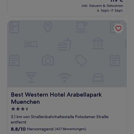
10,
Preis
Wunderbar,
inkl. Steuern & Gebühren
beträgt
6. Sept.–7. Sept.
(1.011
119 €
Bewertungen)
Best Western Hotel Arabellapark Muenchen
Best Western Hotel Arabellapark Muenchen
Best Western Hotel Arabellapark
Muenchen
3.5-
Sterne-
3,1 km von Straßenbahnhaltestelle Potsdamer Straße
Unterkunft
entfernt
8.8
8,8/10
Hervorragend
(427 Bewertungen)
von