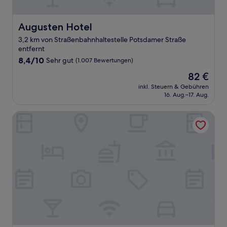
Augusten Hotel
Augusten Hotel
3,2 km von Straßenbahnhaltestelle Potsdamer Straße
entfernt
8.4
8,4/10
Sehr gut
(1.007 Bewertungen)
von
Der
82 €
10,
Preis
Sehr
inkl. Steuern & Gebühren
beträgt
16. Aug.–17. Aug.
gut,
82 €
(1.007
Bewertungen)
Mercure Hotel Muenchen am Olympiapark