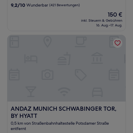
9.2
9,2/10
Wunderbar
(421 Bewertungen)
von
Der
150 €
10,
Preis
Wunderbar,
inkl. Steuern & Gebühren
beträgt
16. Aug.–17. Aug.
(421
150 €
Bewertungen)
ANDAZ MUNICH SCHWABINGER TOR, BY HYATT
ANDAZ MUNICH SCHWABINGER TOR, BY HYATT
ANDAZ MUNICH SCHWABINGER TOR,
BY HYATT
0,5 km von Straßenbahnhaltestelle Potsdamer Straße
entfernt