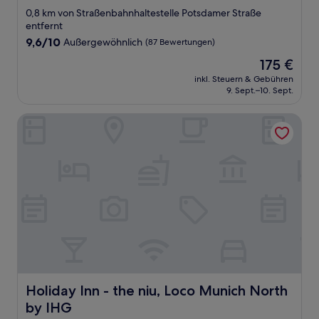
0,8 km von Straßenbahnhaltestelle Potsdamer Straße
entfernt
9.6
9,6/10
Außergewöhnlich
(87 Bewertungen)
von
Der
175 €
10,
Preis
Außergewöhnlich,
inkl. Steuern & Gebühren
beträgt
9. Sept.–10. Sept.
(87
175 €
Bewertungen)
Holiday Inn - the niu, Loco Munich North by IHG
Holiday Inn - the niu, Loco Munich North by IHG
Holiday Inn - the niu, Loco Munich North
by IHG