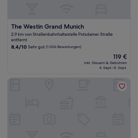
The Westin Grand Munich
The Westin Grand Munich
2,9 km von Straßenbahnhaltestelle Potsdamer Straße
entfernt
8.4
8,4/10
Sehr gut
(1.006 Bewertungen)
von
Der
119 €
10,
Preis
Sehr
inkl. Steuern & Gebühren
beträgt
4. Sept.–5. Sept.
gut,
119 €
(1.006
Bewertungen)
Augusten Hotel