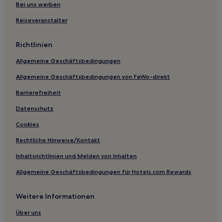
Hotels nahe Hofkapelle
Bei uns werben
Landkreis Rosenheim: Hotels
Reiseveranstalter
Oberbayern: Hotels
Richtlinien
Hotels nahe St Nikolaikirche
Allgemeine Geschäftsbedingungen
Hotels mit Parkplatz in Riem
Allgemeine Geschäftsbedingungen von FeWo-direkt
Hotels mit inbegriffenem Frühstück in Bayern
Hotels mit Küchenzeile in Bayern
Barrierefreiheit
Hotels mit Pool in Bayern
Datenschutz
Hotels mit Wellnessbereich in Bayern
Cookies
Hotels mit Parkplatz in Bayern
Rechtliche Hinweise/Kontakt
Business in Bayern
Inhaltsrichtlinien und Melden von Inhalten
Ski in Bayern
Allgemeine Geschäftsbedingungen für Hotels.com Rewards
Haustierfreundliche in Bayern
Weitere Informationen
Hotels mit Fitnessbereich in Bayern
Familien in Bayern
Über uns