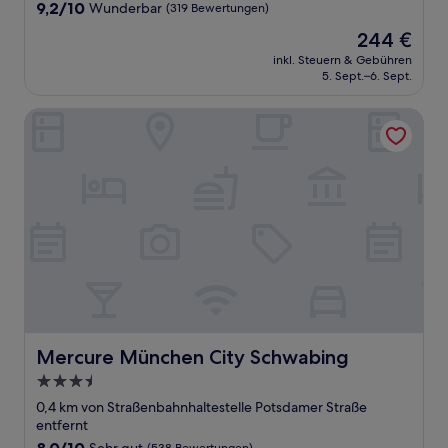
9.2
9,2/10
Wunderbar
(319 Bewertungen)
von
Der
244 €
10,
Preis
Wunderbar,
inkl. Steuern & Gebühren
beträgt
5. Sept.–6. Sept.
(319
244 €
Bewertungen)
Mercure München City Schwabing
Mercure München City Schwabing
Mercure München City Schwabing
3.5-
Sterne-
0,4 km von Straßenbahnhaltestelle Potsdamer Straße
Unterkunft
entfernt
8.0