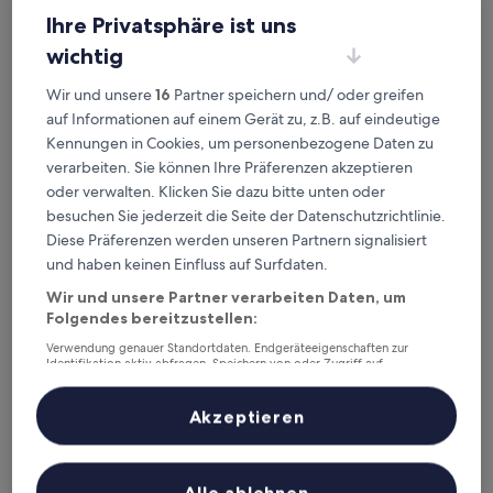
Ihre Privatsphäre ist uns
wichtig
Wir und unsere
16
Partner speichern und/ oder greifen
auf Informationen auf einem Gerät zu, z.B. auf eindeutige
Kennungen in Cookies, um personenbezogene Daten zu
Schwabinger Wahrheit by Geisel
Schwabinger Wahrheit by Geisel
verarbeiten. Sie können Ihre Präferenzen akzeptieren
0,9 km von Straßenbahnhaltestelle Potsdamer Straße
oder verwalten. Klicken Sie dazu bitte unten oder
entfernt
besuchen Sie jederzeit die Seite der Datenschutzrichtlinie.
9.2
9,2/10
Wunderbar
(405 Bewertungen)
Diese Präferenzen werden unseren Partnern signalisiert
von
Der
115 €
10,
und haben keinen Einfluss auf Surfdaten.
Preis
Wunderbar,
inkl. Steuern & Gebühren
beträgt
Wir und unsere Partner verarbeiten Daten, um
16. Aug.–17. Aug.
(405
115 €
Folgendes bereitzustellen:
Bewertungen)
Holiday Inn - the niu, Brass Munich Olympiapark by IHG
Verwendung genauer Standortdaten. Endgeräteeigenschaften zur
Identifikation aktiv abfragen. Speichern von oder Zugriff auf
Informationen auf einem Endgerät. Personalisierte Werbung und
Inhalte, Messung von Werbeleistung und der Performance von Inhalten,
Zielgruppenforschung sowie Entwicklung und Verbesserung von
Akzeptieren
Angeboten.
Liste der Partner (Lieferanten)
Alle ablehnen