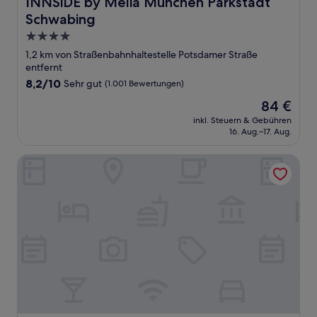
INNSiDE by Meliá München Parkstadt Schwabing
INNSiDE by Meliá München Parkstadt
Schwabing
4.0-
Sterne-
1,2 km von Straßenbahnhaltestelle Potsdamer Straße
Unterkunft
entfernt
8.2
8,2/10
Sehr gut
(1.001 Bewertungen)
von
Der
84 €
10,
Preis
Sehr
inkl. Steuern & Gebühren
beträgt
16. Aug.–17. Aug.
gut,
84 €
(1.001
Bewertungen)
The Rilano Hotel Munich, Trademark Collection by Wynd