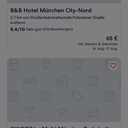
B&B Hotel München City-Nord
B&B Hotel München City-Nord
2,7 km von Straßenbahnhaltestelle Potsdamer Straße
entfernt
8.4
8,4/10
Sehr gut
(236 Bewertungen)
von
Der
65 €
10,
Preis
Sehr
inkl. Steuern & Gebühren
beträgt
16. Aug.–17. Aug.
gut,
65 €
(236
Bewertungen)
INNSiDE by Meliá München Parkstadt Schwabing