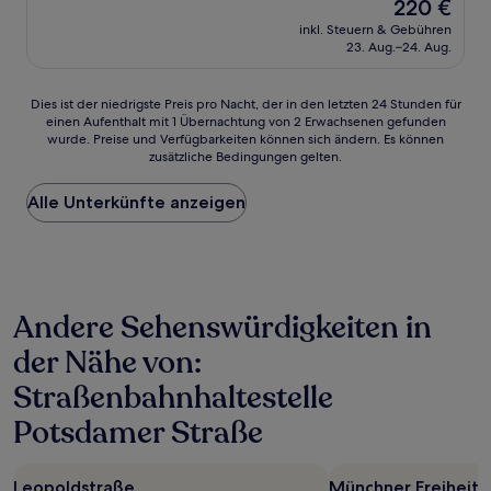
Der
220 €
10,
Preis
Wunderbar,
inkl. Steuern & Gebühren
beträgt
23. Aug.–24. Aug.
(556
220 €
Bewertungen)
Dies
Dies ist der niedrigste Preis pro Nacht, der in den letzten 24 Stunden für
einen Aufenthalt mit 1 Übernachtung von 2 Erwachsenen gefunden
ist
wurde. Preise und Verfügbarkeiten können sich ändern. Es können
der
zusätzliche Bedingungen gelten.
niedrigste
Preis
Alle Unterkünfte anzeigen
pro
Nacht,
der
in
den
letzten
Andere Sehenswürdigkeiten in
24 Stunden
für
der Nähe von:
einen
Aufenthalt
Straßenbahnhaltestelle
mit
1 Übernachtung
Potsdamer Straße
von
2 Erwachsenen
gefunden
Leopoldstraße
Münchner Freiheit