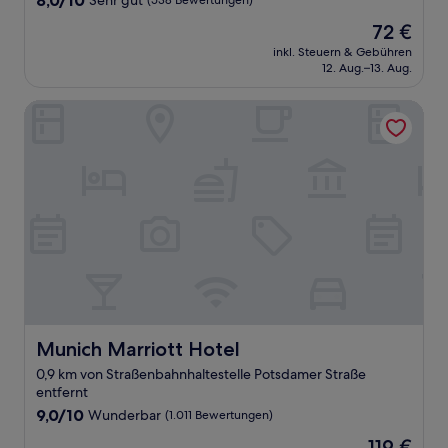
8,0/10
Sehr gut
(538 Bewertungen)
von
Der
72 €
10,
Preis
Sehr
inkl. Steuern & Gebühren
beträgt
12. Aug.–13. Aug.
gut,
72 €
(538
Bewertungen)
Munich Marriott Hotel
Munich Marriott Hotel
Munich Marriott Hotel
0,9 km von Straßenbahnhaltestelle Potsdamer Straße
entfernt
9.0
9,0/10
Wunderbar
(1.011 Bewertungen)
von
Der
119 €