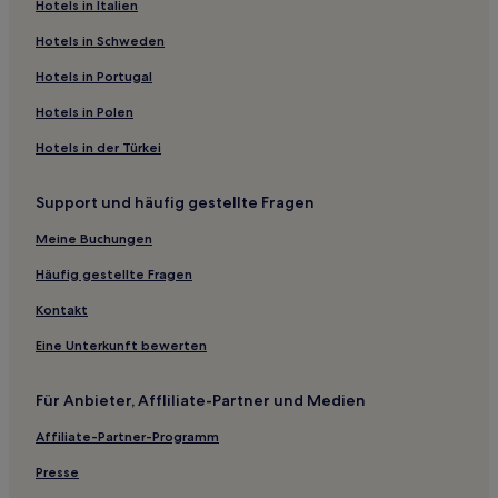
Hotels nahe Straßenbahnhaltestelle Hohenzollernplatz
Hotels in Italien
Hasenbergl-Lerchenau Ost: Hotels
Hotels in Schweden
Freimanner Heide: Hotels
Hotels in Portugal
Hotels nahe U-Bahnhof Giselastraße
Hotels in Polen
Hotels nahe Kurfürstenzimmer
Hotels in der Türkei
Hotels nahe Straßenbahnhaltestelle Schwabinger Tor
Support und häufig gestellte Fragen
Hotels nahe Straßenbahnhaltestelle Infanteriestraße
München Hotels
Meine Buchungen
Hotels nahe Straßenbahnhaltestelle Schlösselgarten
Häufig gestellte Fragen
Hotels nahe U-Bahnhof Olympiazentrum
Kontakt
Bayern: Hotels
Eine Unterkunft bewerten
Hotels nahe Steinzimmer
Für Anbieter, Affliliate-Partner und Medien
Am Luitpoldpark: Hotels
Affiliate-Partner-Programm
Hotels nahe Theatinerkirche
Hotels nahe Straßenbahnhaltestelle Domagkstraße
Presse