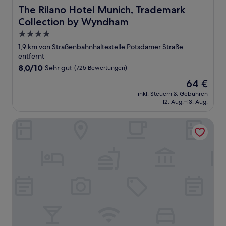
The Rilano Hotel Munich, Trademark Collection by Wyn
The Rilano Hotel Munich, Trademark
Collection by Wyndham
4.0-
Sterne-
1,9 km von Straßenbahnhaltestelle Potsdamer Straße
Unterkunft
entfernt
8.0
8,0/10
Sehr gut
(725 Bewertungen)
von
Der
64 €
10,
Preis
Sehr
inkl. Steuern & Gebühren
beträgt
12. Aug.–13. Aug.
gut,
64 €
(725
Bewertungen)
Motel One München-Parkstadt Schwabing