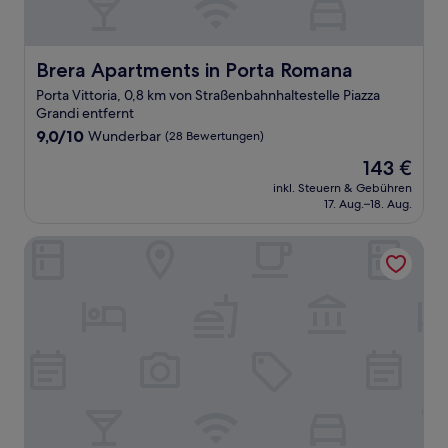
Brera Apartments in Porta Romana
Brera Apartments in Porta Romana
Porta Vittoria, 0,8 km von Straßenbahnhaltestelle Piazza
Grandi entfernt
9.0
9,0/10
Wunderbar
(28 Bewertungen)
von
Der
143 €
10,
Preis
Wunderbar,
inkl. Steuern & Gebühren
beträgt
17. Aug.–18. Aug.
(28
143 €
Bewertungen)
CVM 19