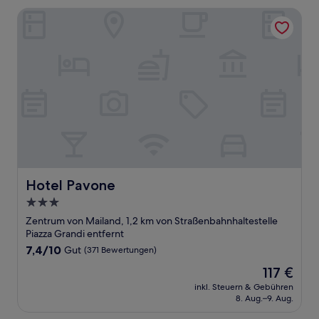
Hotel Pavone
Hotel Pavone
Hotel Pavone
3.0-
Sterne-
Zentrum von Mailand, 1,2 km von Straßenbahnhaltestelle
Unterkunft
Piazza Grandi entfernt
7.4
7,4/10
Gut
(371 Bewertungen)
von
Der
117 €
10,
Preis
Gut,
inkl. Steuern & Gebühren
beträgt
8. Aug.–9. Aug.
(371
117 €
Bewertungen)