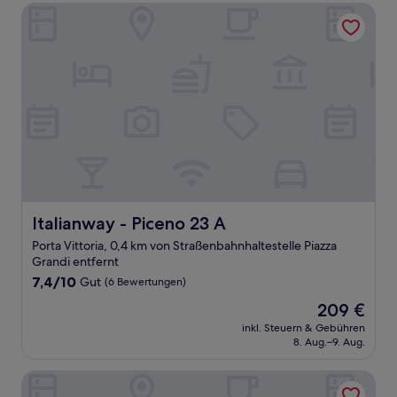
Italianway - Piceno 23 A
Italianway - Piceno 23 A
Italianway - Piceno 23 A
Porta Vittoria, 0,4 km von Straßenbahnhaltestelle Piazza
Grandi entfernt
7.4
7,4/10
Gut
(6 Bewertungen)
von
Der
209 €
10,
Preis
Gut,
inkl. Steuern & Gebühren
beträgt
8. Aug.–9. Aug.
(6
209 €
Bewertungen)
Hotel La Caravella