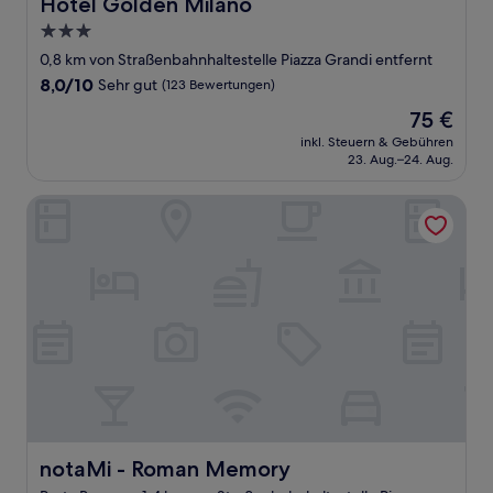
Hotel Golden Milano
Hotel Golden Milano
3.0-
Sterne-
0,8 km von Straßenbahnhaltestelle Piazza Grandi entfernt
Unterkunft
8.0
8,0/10
Sehr gut
(123 Bewertungen)
von
Der
75 €
10,
Preis
Sehr
inkl. Steuern & Gebühren
beträgt
23. Aug.–24. Aug.
gut,
75 €
(123
Bewertungen)
notaMi - Roman Memory
notaMi - Roman Memory
notaMi - Roman Memory