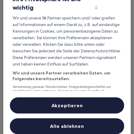
wichtig
Wir und unsere
16
Partner speichern und/ oder greifen
auf Informationen auf einem Gerät zu, z.B. auf eindeutige
Kennungen in Cookies, um personenbezogene Daten zu
verarbeiten. Sie können Ihre Präferenzen akzeptieren
oder verwalten. Klicken Sie dazu bitte unten oder
Hotel Hõma XXII Marzo
Hotel Hõma XXII Marzo
besuchen Sie jederzeit die Seite der Datenschutzrichtlinie.
2.0-
Diese Präferenzen werden unseren Partnern signalisiert
Sterne-
Porta Vittoria, 0,7 km von Straßenbahnhaltestelle Piazza
und haben keinen Einfluss auf Surfdaten.
Unterkunft
Grandi entfernt
Wir und unsere Partner verarbeiten Daten, um
9.2
9,2/10
Wunderbar
(316 Bewertungen)
Folgendes bereitzustellen:
von
Der
89 €
10,
Verwendung genauer Standortdaten. Endgeräteeigenschaften zur
Preis
Wunderbar,
inkl. Steuern & Gebühren
Identifikation aktiv abfragen. Speichern von oder Zugriff auf
beträgt
Informationen auf einem Endgerät. Personalisierte Werbung und
9. Aug.–10. Aug.
(316
Inhalte, Messung von Werbeleistung und der Performance von Inhalten,
89 €
Bewertungen)
Zielgruppenforschung sowie Entwicklung und Verbesserung von
Akzeptieren
Cà Bèla - Susa
Angeboten.
Liste der Partner (Lieferanten)
Alle ablehnen