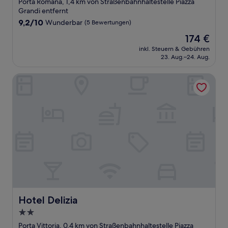
Porta Romana, 1,4 km von Straßenbahnhaltestelle Piazza
Grandi entfernt
9.2
9,2/10
Wunderbar
(5 Bewertungen)
von
Der
174 €
10,
Preis
Wunderbar,
inkl. Steuern & Gebühren
beträgt
23. Aug.–24. Aug.
(5
174 €
Bewertungen)
Hotel Delizia
Hotel Delizia
Hotel Delizia
2.0-
Sterne-
Porta Vittoria, 0,4 km von Straßenbahnhaltestelle Piazza