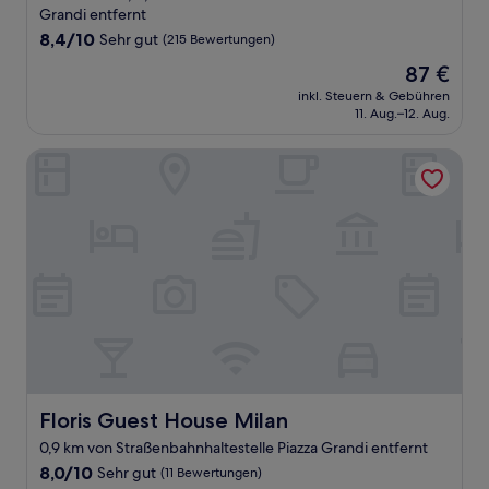
Unterkunft
Grandi entfernt
8.4
8,4/10
Sehr gut
(215 Bewertungen)
von
Der
87 €
10,
Preis
Sehr
inkl. Steuern & Gebühren
beträgt
11. Aug.–12. Aug.
gut,
87 €
(215
Bewertungen)
Floris Guest House Milan
Floris Guest House Milan
Floris Guest House Milan
0,9 km von Straßenbahnhaltestelle Piazza Grandi entfernt
8.0
8,0/10
Sehr gut
(11 Bewertungen)