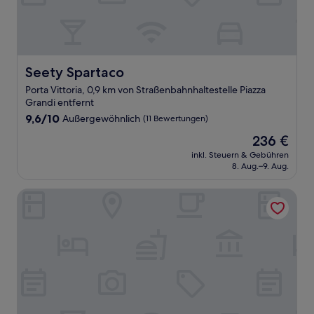
Seety Spartaco
Seety Spartaco
Porta Vittoria, 0,9 km von Straßenbahnhaltestelle Piazza
Grandi entfernt
9.6
9,6/10
Außergewöhnlich
(11 Bewertungen)
von
Der
236 €
10,
Preis
Außergewöhnlich,
inkl. Steuern & Gebühren
beträgt
8. Aug.–9. Aug.
(11
236 €
Bewertungen)
Brera Apartments in Porta Romana