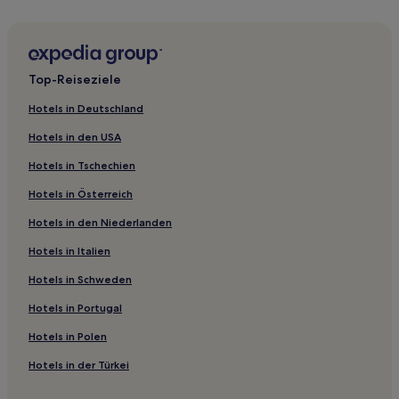
Landhäuser in Mailand
Gasthöfe in Mailand
Gasthäuser in Como
Top-Reiseziele
Ferienwohnungen in Mailand
Hotels in Deutschland
Ferienwohnungen in Lombardei
Hotels in den USA
B&B in Lombardei
Hotels in Tschechien
Gasthäuser in Lombardei
Hotels in Österreich
Hotels nahe Straßenbahnhaltestelle Carrobbio
Hotels in den Niederlanden
Hotels nahe Straßenbahnhaltestelle Via Vitruvio
Hotels nahe Bahnhof Milan Cadorna Nord
Hotels in Italien
Hotels nahe Bahnhof Milano Porta Genova
Hotels in Schweden
Lombardei: Hotels
Hotels in Portugal
Hotels nahe Santa Maria presso San Satiro
Hotels in Polen
Hotels nahe Bahnhof Milano Porta Vittoria
Hotels in der Türkei
Hotels nahe Bahnhof Milano Dateo