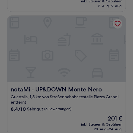
Sehr
inkl. Steuern & Gebühren
beträgt
8. Aug.–9. Aug.
gut,
159 €
(39
Bewertungen)
notaMi - UP&DOWN Monte Nero
notaMi - UP&DOWN Monte Nero
notaMi - UP&DOWN Monte Nero
Guastalla, 1,5 km von Straßenbahnhaltestelle Piazza Grandi
entfernt
8.4
8,4/10
Sehr gut
(6 Bewertungen)
von
Der
201 €
10,
Preis
Sehr
inkl. Steuern & Gebühren
beträgt
23. Aug.–24. Aug.
gut,