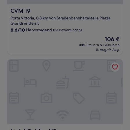
CVM 19
CVM 19
Porta Vittoria, 0,8 km von Straßenbahnhaltestelle Piazza
Grandi entfernt
8.6
8,6/10
Hervorragend
(23 Bewertungen)
von
Der
106 €
10,
Preis
Hervorragend,
inkl. Steuern & Gebühren
beträgt
8. Aug.–9. Aug.
(23
106 €
Bewertungen)
Hotel Golden Milano