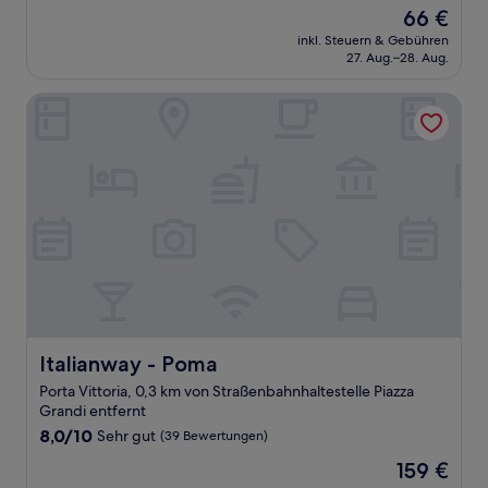
von
Der
66 €
10,
Preis
Sehr
inkl. Steuern & Gebühren
beträgt
27. Aug.–28. Aug.
gut,
66 €
(11
Bewertungen)
Italianway - Poma
Italianway - Poma
Italianway - Poma
Porta Vittoria, 0,3 km von Straßenbahnhaltestelle Piazza
Grandi entfernt
8.0
8,0/10
Sehr gut
(39 Bewertungen)
von
Der
159 €
10,
Preis