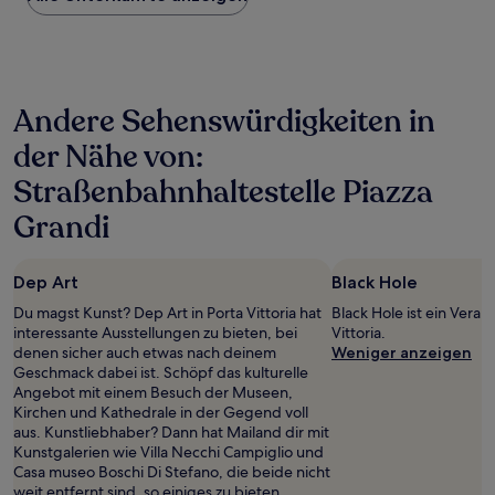
Nacht,
der
in
den
letzten
Andere Sehenswürdigkeiten in
24 Stunden
für
der Nähe von:
einen
Aufenthalt
Straßenbahnhaltestelle Piazza
mit
1 Übernachtung
Grandi
von
2 Erwachsenen
gefunden
Dep Art
Black Hole
wurde.
Du magst Kunst? Dep Art in Porta Vittoria hat
Black Hole ist ein Veran
Preise
interessante Ausstellungen zu bieten, bei
Vittoria.
und
denen sicher auch etwas nach deinem
Weniger anzeigen
Verfügbarkeiten
Geschmack dabei ist. Schöpf das kulturelle
können
Angebot mit einem Besuch der Museen,
sich
Kirchen und Kathedrale in der Gegend voll
ändern.
aus. Kunstliebhaber? Dann hat Mailand dir mit
Es
Kunstgalerien wie Villa Necchi Campiglio und
können
Casa museo Boschi Di Stefano, die beide nicht
zusätzliche
weit entfernt sind, so einiges zu bieten.
Bedingungen