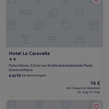
Hotel La Caravella
Hotel La Caravella
2.0-
Sterne-
Porta Vittoria, 0,3 km von Straßenbahnhaltestelle Piazza
Unterkunft
Grandi entfernt
6.6
6,6/10
(46 Bewertungen)
von
Der
74 €
10,
Preis
(46
inkl. Steuern & Gebühren
beträgt
26. Aug.–27. Aug.
Bewertungen)
74 €
Hotel Dateo