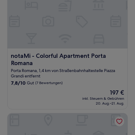
notaMi - Colorful Apartment Porta Romana
notaMi - Colorful Apartment Porta
Romana
Porta Romana, 1,4 km von Straßenbahnhaltestelle Piazza
Grandi entfernt
7.8
7,8/10
Gut
(7 Bewertungen)
von
Der
197 €
10,
Preis
Gut,
inkl. Steuern & Gebühren
beträgt
20. Aug.–21. Aug.
(7
197 €
Bewertungen)
Aparthotel Meneghino