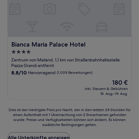
Bianca Maria Palace Hotel
Bianca Maria Palace Hotel
4.0-
Sterne-
Zentrum von Mailand, 1,1 km von Straßenbahnhaltestelle
Unterkunft
Piazza Grandi entfernt
8.8
8,8/10
Hervorragend
(1.009 Bewertungen)
von
Der
180 €
10,
Preis
Hervorragend,
inkl. Steuern & Gebühren
beträgt
18. Aug.–19. Aug.
(1.009
180 €
Bewertungen)
Dies
Dies ist der niedrigste Preis pro Nacht, der in den letzten 24 Stunden für
einen Aufenthalt mit 1 Übernachtung von 2 Erwachsenen gefunden
ist
wurde. Preise und Verfügbarkeiten können sich ändern. Es können
der
zusätzliche Bedingungen gelten.
niedrigste
Preis
Alle Unterkünfte anzeigen
pro