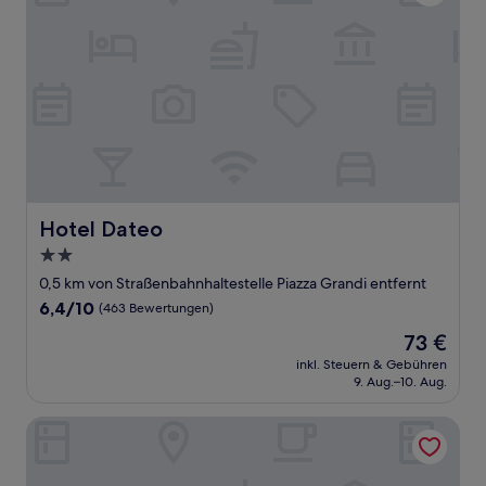
Hotel Dateo
Hotel Dateo
2.0-
Sterne-
0,5 km von Straßenbahnhaltestelle Piazza Grandi entfernt
Unterkunft
6.4
6,4/10
(463 Bewertungen)
von
Der
73 €
10,
Preis
(463
inkl. Steuern & Gebühren
beträgt
9. Aug.–10. Aug.
Bewertungen)
73 €
notaMi - Colorful Apartment Porta Romana