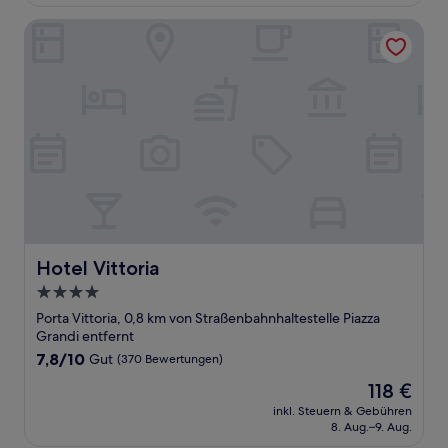
201 €
(6
Bewertungen)
Hotel Vittoria
Hotel Vittoria
Hotel Vittoria
4.0-
Sterne-
Porta Vittoria, 0,8 km von Straßenbahnhaltestelle Piazza
Unterkunft
Grandi entfernt
7.8
7,8/10
Gut
(370 Bewertungen)
von
Der
118 €
10,
Preis
Gut,
inkl. Steuern & Gebühren
beträgt
8. Aug.–9. Aug.
(370
118 €
Bewertungen)