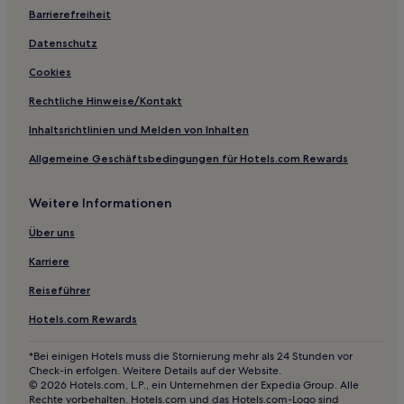
Hotels nahe Straßenbahnhaltestelle Piazza 24 Maggio
Barrierefreiheit
Hotels nahe Palazzo dei Giureconsulti
Datenschutz
Hotels nahe Straßenbahnhaltestelle Porta Venezia M1
Cookies
Hotels nahe Metrostation Milan Porta Garibaldi
Rechtliche Hinweise/Kontakt
Hotels nahe Straßenbahnhaltestelle Via Mecenate - Via
Zante
Inhaltsrichtlinien und Melden von Inhalten
Hotels nahe Straßenbahnhaltestelle Viale Bligny
Allgemeine Geschäftsbedingungen für Hotels.com Rewards
Zona Padova: Hotels
Weitere Informationen
Hotels mit Küchenzeile in Lombardei
Über uns
Hotels mit Wellnessbereich in Lombardei
Karriere
Golf in Lombardei
Luxus in Lombardei
Reiseführer
Haustierfreundliche in Lombardei
Hotels.com Rewards
Hotels mit Parkplatz in Lombardei
*Bei einigen Hotels muss die Stornierung mehr als 24 Stunden vor
Check-in erfolgen. Weitere Details auf der Website.
Hotels mit inbegriffenem Frühstück in Lombardei
© 2026 Hotels.com, L.P., ein Unternehmen der Expedia Group. Alle
Hotels mit Pool in Lombardei
Rechte vorbehalten. Hotels.com und das Hotels.com-Logo sind