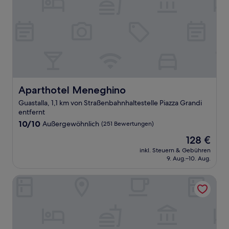
Aparthotel Meneghino
Aparthotel Meneghino
Guastalla, 1,1 km von Straßenbahnhaltestelle Piazza Grandi
entfernt
10.0
10/10
Außergewöhnlich
(251 Bewertungen)
von
Der
128 €
10,
Preis
Außergewöhnlich,
inkl. Steuern & Gebühren
beträgt
9. Aug.–10. Aug.
(251
128 €
Bewertungen)
Bianca Maria Palace Hotel