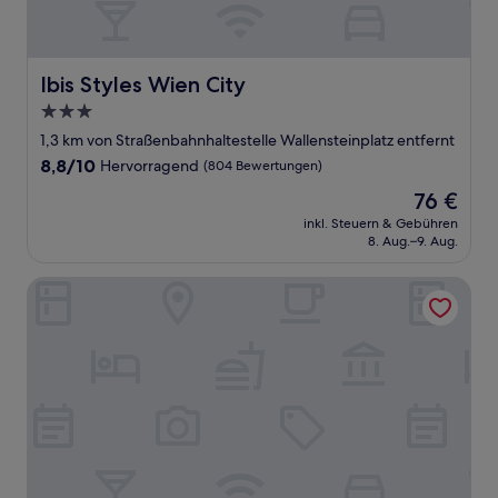
Ibis Styles Wien City
Ibis Styles Wien City
3.0-
Sterne-
1,3 km von Straßenbahnhaltestelle Wallensteinplatz entfernt
Unterkunft
8.8
8,8/10
Hervorragend
(804 Bewertungen)
von
Der
76 €
10,
Preis
Hervorragend,
inkl. Steuern & Gebühren
beträgt
8. Aug.–9. Aug.
(804
76 €
Bewertungen)
Street Living Hotel