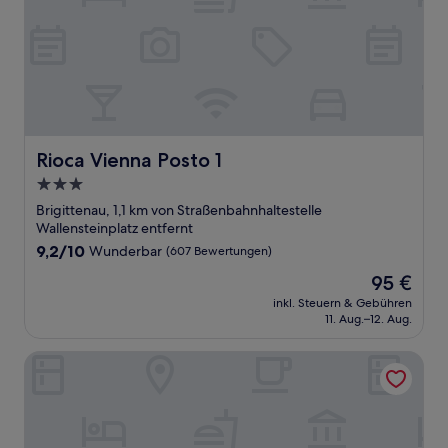
Rioca Vienna Posto 1
Rioca Vienna Posto 1
3.0-
Sterne-
Brigittenau, 1,1 km von Straßenbahnhaltestelle
Unterkunft
Wallensteinplatz entfernt
9.2
9,2/10
Wunderbar
(607 Bewertungen)
von
Der
95 €
10,
Preis
Wunderbar,
inkl. Steuern & Gebühren
beträgt
11. Aug.–12. Aug.
(607
95 €
Bewertungen)
MyPlace Premium Apartments