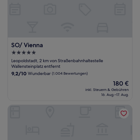
SO/ Vienna
SO/ Vienna
5.0-
Sterne-
Leopoldstadt, 2 km von Straßenbahnhaltestelle
Unterkunft
Wallensteinplatz entfernt
9.2
9,2/10
Wunderbar
(1.004 Bewertungen)
von
Der
180 €
10,
Preis
Wunderbar,
inkl. Steuern & Gebühren
beträgt
16. Aug.–17. Aug.
(1.004
180 €
Bewertungen)
The Social Hub Vienna