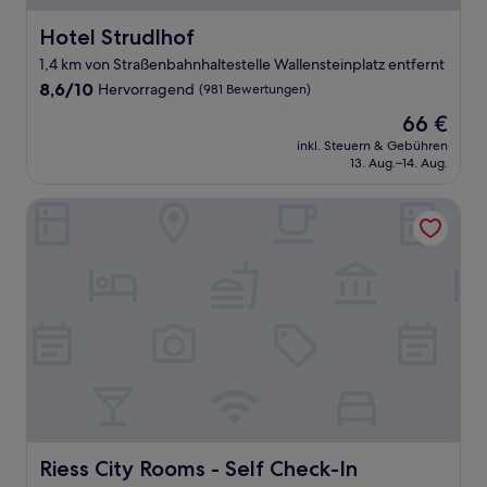
Hotel Strudlhof
Hotel Strudlhof
1,4 km von Straßenbahnhaltestelle Wallensteinplatz entfernt
8.6
8,6/10
Hervorragend
(981 Bewertungen)
von
Der
66 €
10,
Preis
Hervorragend,
inkl. Steuern & Gebühren
beträgt
13. Aug.–14. Aug.
(981
66 €
Bewertungen)
Riess City Rooms - Self Check-In
Riess City Rooms - Self Check-In
Riess City Rooms - Self Check-In