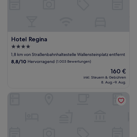
Hotel Regina
Hotel Regina
4.0-
Sterne-
1,8 km von Straßenbahnhaltestelle Wallensteinplatz entfernt
Unterkunft
8.8
8,8/10
Hervorragend
(1.003 Bewertungen)
von
Der
160 €
10,
Preis
Hervorragend,
inkl. Steuern & Gebühren
beträgt
8. Aug.–9. Aug.
(1.003
160 €
Bewertungen)
URBAN ISLAND - Riverside Apartments