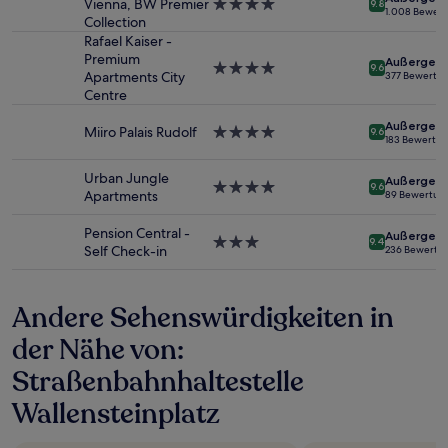
Vienna, BW Premier
4.0-
9.8
2 Erwachsenen
1.008 Bewer
Collection
Sterne-
gefunden
Unterkunft
Rafael Kaiser -
wurde.
Premium
Preise
Außergewö
4.0-
9.6
Apartments City
377 Bewertu
und
Sterne-
Centre
Verfügbarkeiten
Unterkunft
können
Außergewö
Miiro Palais Rudolf
4.0-
sich
9.6
183 Bewertu
Sterne-
ändern.
Unterkunft
Es
Urban Jungle
Außergewö
4.0-
können
9.6
Apartments
89 Bewertun
Sterne-
zusätzliche
Unterkunft
Bedingungen
Pension Central -
Außergewö
gelten.
3.0-
9.4
Self Check-in
236 Bewertu
Sterne-
Unterkunft
Andere Sehenswürdigkeiten in
der Nähe von:
Straßenbahnhaltestelle
Wallensteinplatz