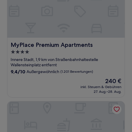
MyPlace Premium Apartments
MyPlace Premium Apartments
4.0-
Sterne-
Innere Stadt, 1,9 km von Straßenbahnhaltestelle
Unterkunft
Wallensteinplatz entfernt
9.4
9,4/10
Außergewöhnlich
(1.201 Bewertungen)
von
Der
240 €
10,
Preis
Außergewöhnlich,
inkl. Steuern & Gebühren
beträgt
27. Aug.–28. Aug.
(1.201
240 €
Bewertungen)
SO/ Vienna