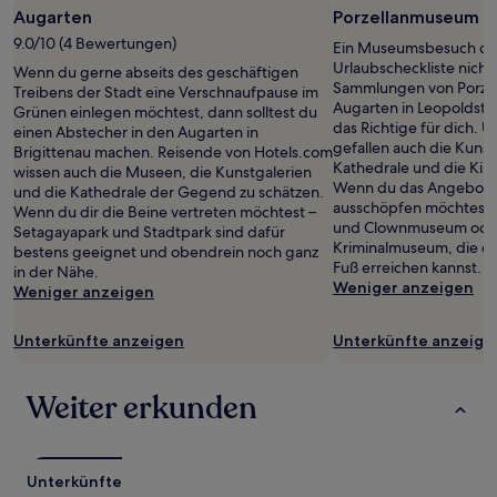
Augarten
Porzellanmuseum i
9.0/10 (4 Bewertungen)
Ein Museumsbesuch dar
Urlaubscheckliste nicht
Wenn du gerne abseits des geschäftigen
Sammlungen von Porze
Treibens der Stadt eine Verschnaufpause im
Augarten in Leopoldst
Grünen einlegen möchtest, dann solltest du
das Richtige für dich. 
einen Abstecher in den Augarten in
gefallen auch die Kunst
Brigittenau machen. Reisende von Hotels.com
Kathedrale und die Ki
wissen auch die Museen, die Kunstgalerien
Wenn du das Angebot a
und die Kathedrale der Gegend zu schätzen.
ausschöpfen möchtest, 
Wenn du dir die Beine vertreten möchtest –
und Clownmuseum ode
Setagayapark und Stadtpark sind dafür
Kriminalmuseum, die d
bestens geeignet und obendrein noch ganz
Fuß erreichen kannst.
in der Nähe.
Weniger anzeigen
Weniger anzeigen
Unterkünfte anzeigen
Unterkünfte anzeige
Weiter erkunden
Unterkünfte