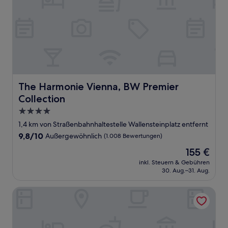
The Harmonie Vienna, BW Premier Collection
The Harmonie Vienna, BW Premier
Collection
4.0-
Sterne-
1,4 km von Straßenbahnhaltestelle Wallensteinplatz entfernt
Unterkunft
9.8
9,8/10
Außergewöhnlich
(1.008 Bewertungen)
von
Der
155 €
10,
Preis
Außergewöhnlich,
inkl. Steuern & Gebühren
beträgt
30. Aug.–31. Aug.
(1.008
155 €
Bewertungen)
Rafael Kaiser - Premium Apartments City Centre