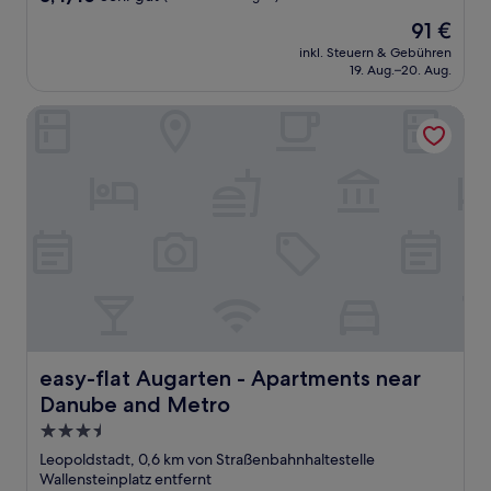
von
Der
91 €
10,
Preis
Sehr
inkl. Steuern & Gebühren
beträgt
19. Aug.–20. Aug.
gut,
91 €
(438
Bewertungen)
easy-flat Augarten - Apartments near Danube and Metro
easy-flat Augarten - Apartments near Danube and Metro
easy-flat Augarten - Apartments near
Danube and Metro
3.5-
Sterne-
Leopoldstadt, 0,6 km von Straßenbahnhaltestelle
Unterkunft
Wallensteinplatz entfernt