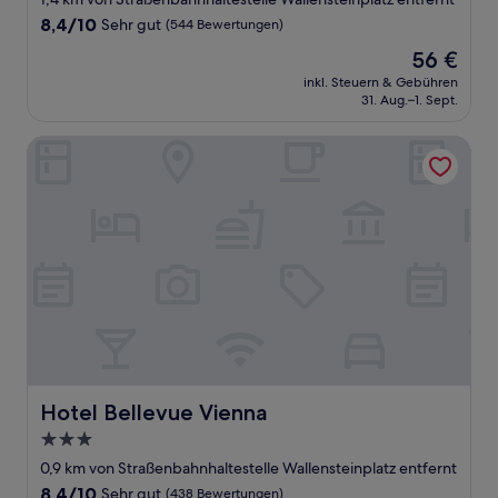
Unterkunft
8.4
8,4/10
Sehr gut
(544 Bewertungen)
von
Der
56 €
10,
Preis
Sehr
inkl. Steuern & Gebühren
beträgt
31. Aug.–1. Sept.
gut,
56 €
(544
Bewertungen)
Hotel Bellevue Vienna
Hotel Bellevue Vienna
Hotel Bellevue Vienna
3.0-
Sterne-
0,9 km von Straßenbahnhaltestelle Wallensteinplatz entfernt
Unterkunft
8.4
8,4/10
Sehr gut
(438 Bewertungen)