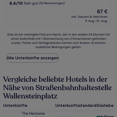
8.4
8,4/10
Sehr gut
(53 Bewertungen)
von
Der
87 €
10,
Preis
Sehr
inkl. Steuern & Gebühren
beträgt
9. Aug.–10. Aug.
gut,
87 €
(53
Bewertungen)
Dies
Dies ist der niedrigste Preis pro Nacht, der in den letzten 24 Stunden für
einen Aufenthalt mit 1 Übernachtung von 2 Erwachsenen gefunden
ist
wurde. Preise und Verfügbarkeiten können sich ändern. Es können
der
zusätzliche Bedingungen gelten.
niedrigste
Preis
Alle Unterkünfte anzeigen
pro
Nacht,
der
in
Vergleiche beliebte Hotels in der
den
letzten
Nähe von Straßenbahnhaltestelle
24 Stunden
für
Wallensteinplatz
einen
Aufenthalt
mit
Unterkünfte
Unterkunftsstandard
Gästebew
1 Übernachtung
The Harmonie
von
Außergewö