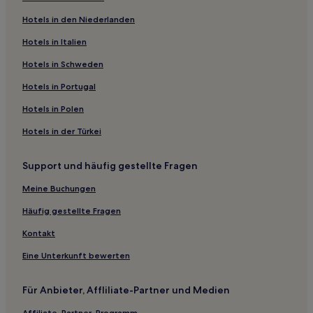
Hotels nahe Straßenbahnhaltestelle Lange Gasse
Hotels in den Niederlanden
Hotels nahe Straßenbahnhaltestelle Beethovengang
Hotels in Italien
Hotels nahe Straßenbahnhaltestelle Rennweg
Hotels in Schweden
Hotels nahe Straßenbahnhaltestelle Grinzinger Straße
Hotels in Portugal
Hotels nahe Straßenbahnhaltestelle
Hotels in Polen
Taborstraße/Heinestraße
Hotels in der Türkei
Hotels nahe Straßenbahnhaltestelle Schottenfeldgasse
Hotels nahe Architekturzentrum
Support und häufig gestellte Fragen
Hotels nahe Museum Moderner Kunst Stiftung Ludwig
Wien
Meine Buchungen
Hotels nahe Medizinhistorisches Museum Josephinum
Häufig gestellte Fragen
Hotels nahe Straßenbahnhaltestelle Nußdorf
Kontakt
Hotels nahe Straßenbahnhaltestelle Althanstraße
Eine Unterkunft bewerten
Hotels nahe Straßenbahnhaltestelle Brünnlbadgasse
Für Anbieter, Affliliate-Partner und Medien
Hotels nahe Straßenbahnhaltestelle Schwarzenbergplatz
Affiliate-Partner-Programm