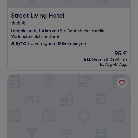
Street Living Hotel
Street Living Hotel
3.0-
Sterne-
Leopoldstadt, 1,4 km von Straßenbahnhaltestelle
Unterkunft
Wallensteinplatz entfernt
8.8
8,8/10
Hervorragend
(15 Bewertungen)
von
Der
95 €
10,
Preis
Hervorragend,
inkl. Steuern & Gebühren
beträgt
16. Aug.–17. Aug.
(15
95 €
Bewertungen)
Mercure Wien City