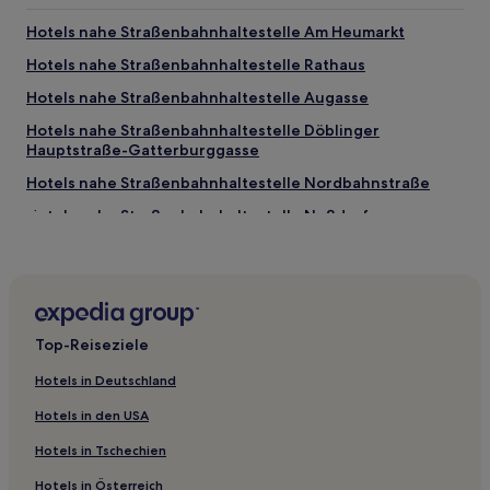
Hotels nahe Straßenbahnhaltestelle Am Heumarkt
Hotels nahe Straßenbahnhaltestelle Rathaus
Hotels nahe Straßenbahnhaltestelle Augasse
Hotels nahe Straßenbahnhaltestelle Döblinger
Hauptstraße-Gatterburggasse
Hotels nahe Straßenbahnhaltestelle Nordbahnstraße
Hotels nahe Straßenbahnhaltestelle Nußdorfer
Straße/Alserbachstraße
Hotels nahe Straßenbahnhaltestelle Floridsdorfer Brücke
Hotels nahe Straßenbahnhaltestelle Herbeckstraße
Hotels nahe Rathauspark
Top-Reiseziele
Hotels nahe Straßenbahnhaltestelle Lazarettgasse
Hotels in Deutschland
Hotels nahe Straßenbahnhaltestelle Josefstädter Straße
Hotels in den USA
Hotels nahe Straßenbahnhaltestelle Franz-Josefs-
Bahnhof
Hotels in Tschechien
Hotels nahe Bahnhof Landstraße
Hotels in Österreich