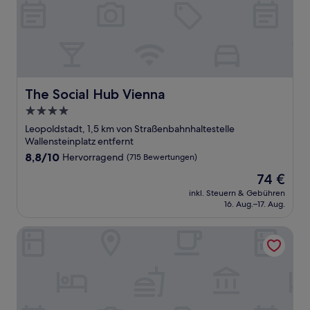
The Social Hub Vienna
The Social Hub Vienna
4.0-
Sterne-
Leopoldstadt, 1,5 km von Straßenbahnhaltestelle
Unterkunft
Wallensteinplatz entfernt
8.8
8,8/10
Hervorragend
(715 Bewertungen)
von
Der
74 €
10,
Preis
Hervorragend,
inkl. Steuern & Gebühren
beträgt
16. Aug.–17. Aug.
(715
74 €
Bewertungen)
Hotel Regina