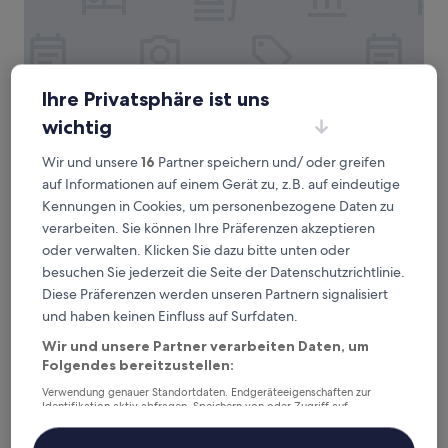
Ihre Privatsphäre ist uns
wichtig
Wir und unsere
16
Partner speichern und/ oder greifen
Rafael Kaiser - Premium Apartments City Centre
Rafael Kaiser - Premium Apartments City
auf Informationen auf einem Gerät zu, z.B. auf eindeutige
Centre
Kennungen in Cookies, um personenbezogene Daten zu
4.0-
verarbeiten. Sie können Ihre Präferenzen akzeptieren
Sterne-
Leopoldstadt, 1,6 km von Straßenbahnhaltestelle
oder verwalten. Klicken Sie dazu bitte unten oder
Unterkunft
Wallensteinplatz entfernt
besuchen Sie jederzeit die Seite der Datenschutzrichtlinie.
9.6
9,6/10
Außergewöhnlich
(377 Bewertungen)
Diese Präferenzen werden unseren Partnern signalisiert
von
Der
151 €
und haben keinen Einfluss auf Surfdaten.
10,
Preis
Außergewöhnlich,
inkl. Steuern & Gebühren
Wir und unsere Partner verarbeiten Daten, um
beträgt
24. Aug.–25. Aug.
(377
Folgendes bereitzustellen:
151 €
Bewertungen)
Miiro Palais Rudolf
Verwendung genauer Standortdaten. Endgeräteeigenschaften zur
Identifikation aktiv abfragen. Speichern von oder Zugriff auf
Informationen auf einem Endgerät. Personalisierte Werbung und
Inhalte, Messung von Werbeleistung und der Performance von Inhalten,
Zielgruppenforschung sowie Entwicklung und Verbesserung von