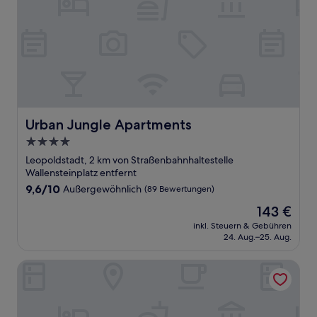
Urban Jungle Apartments
Urban Jungle Apartments
4.0-
Sterne-
Leopoldstadt, 2 km von Straßenbahnhaltestelle
Unterkunft
Wallensteinplatz entfernt
9.6
9,6/10
Außergewöhnlich
(89 Bewertungen)
von
Der
143 €
10,
Preis
Außergewöhnlich,
inkl. Steuern & Gebühren
beträgt
24. Aug.–25. Aug.
(89
143 €
Bewertungen)
Pension Central - Self Check-in