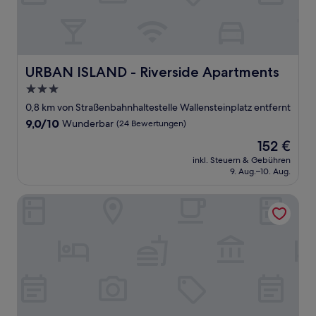
URBAN ISLAND - Riverside Apartments
URBAN ISLAND - Riverside Apartments
3.0-
Sterne-
0,8 km von Straßenbahnhaltestelle Wallensteinplatz entfernt
Unterkunft
9.0
9,0/10
Wunderbar
(24 Bewertungen)
von
Der
152 €
10,
Preis
Wunderbar,
inkl. Steuern & Gebühren
beträgt
9. Aug.–10. Aug.
(24
152 €
Bewertungen)
Ibis Styles Wien City