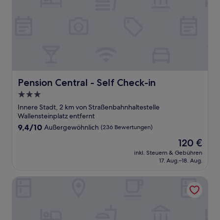
Pension Central - Self Check-in
Pension Central - Self Check-in
3.0-
Sterne-
Innere Stadt, 2 km von Straßenbahnhaltestelle
Unterkunft
Wallensteinplatz entfernt
9.4
9,4/10
Außergewöhnlich
(236 Bewertungen)
von
Der
120 €
10,
Preis
Außergewöhnlich,
inkl. Steuern & Gebühren
beträgt
17. Aug.–18. Aug.
(236
120 €
Bewertungen)
Rioca Vienna Posto 1