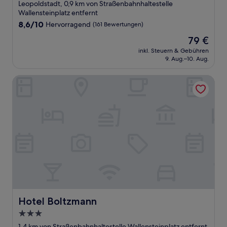
Sterne-
Leopoldstadt, 0,9 km von Straßenbahnhaltestelle
Unterkunft
Wallensteinplatz entfernt
8.6
8,6/10
Hervorragend
(161 Bewertungen)
von
Der
79 €
10,
Preis
Hervorragend,
inkl. Steuern & Gebühren
beträgt
9. Aug.–10. Aug.
(161
79 €
Bewertungen)
Hotel Boltzmann
Hotel Boltzmann
Hotel Boltzmann
3.0-
Sterne-
1,4 km von Straßenbahnhaltestelle Wallensteinplatz entfernt