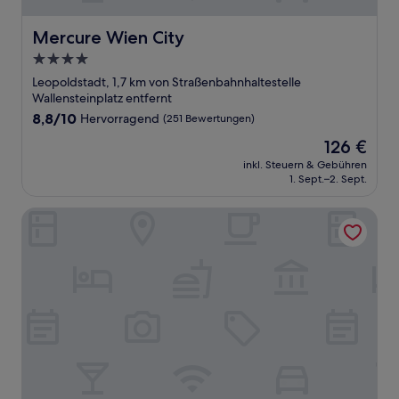
Mercure Wien City
Mercure Wien City
4.0-
Sterne-
Leopoldstadt, 1,7 km von Straßenbahnhaltestelle
Unterkunft
Wallensteinplatz entfernt
8.8
8,8/10
Hervorragend
(251 Bewertungen)
von
Der
126 €
10,
Preis
Hervorragend,
inkl. Steuern & Gebühren
beträgt
1. Sept.–2. Sept.
(251
126 €
Bewertungen)
Hotel Strudlhof