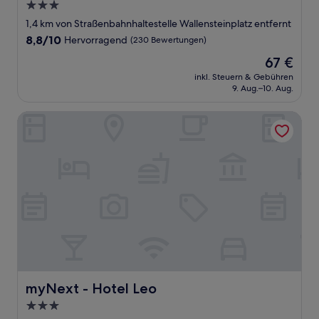
3.0-
Sterne-
1,4 km von Straßenbahnhaltestelle Wallensteinplatz entfernt
Unterkunft
8.8
8,8/10
Hervorragend
(230 Bewertungen)
von
Der
67 €
10,
Preis
Hervorragend,
inkl. Steuern & Gebühren
beträgt
9. Aug.–10. Aug.
(230
67 €
Bewertungen)
myNext - Hotel Leo
myNext - Hotel Leo
myNext - Hotel Leo
3.0-