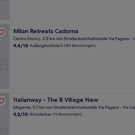
Hervorragend,
(1.004
Bewertungen)
Milan Retreats Cadorna
Milan Retreats Cadorna
Centro Storico, 0,8 km von Straßenbahnhaltestelle Via Pagano - 
9.4
9,4/10
Außergewöhnlich
(180 Bewertungen)
von
10,
Außergewöhnlich,
(180
Bewertungen)
Italianway - The B Village New
Italianway - The B Village New
Magenta, 0,7 km von Straßenbahnhaltestelle Via Pagano - Via Ca
9.2
9,2/10
Wunderbar
(73 Bewertungen)
von
10,
Wunderbar,