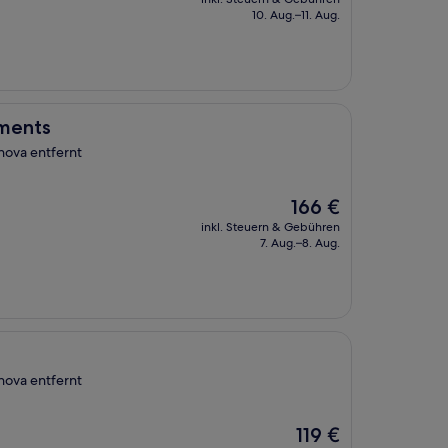
beträgt
10. Aug.–11. Aug.
224 €
tments
nova entfernt
Der
166 €
Preis
inkl. Steuern & Gebühren
beträgt
7. Aug.–8. Aug.
166 €
nova entfernt
Der
119 €