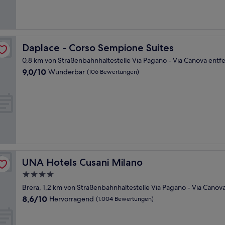
Bewertungen)
Daplace - Corso Sempione Suites
Daplace - Corso Sempione Suites
0,8 km von Straßenbahnhaltestelle Via Pagano - Via Canova entfe
9.0
9,0/10
Wunderbar
(106 Bewertungen)
von
10,
Wunderbar,
(106
Bewertungen)
UNA Hotels Cusani Milano
UNA Hotels Cusani Milano
4.0-
Sterne-
Brera, 1,2 km von Straßenbahnhaltestelle Via Pagano - Via Canov
Unterkunft
8.6
8,6/10
Hervorragend
(1.004 Bewertungen)
von
10,