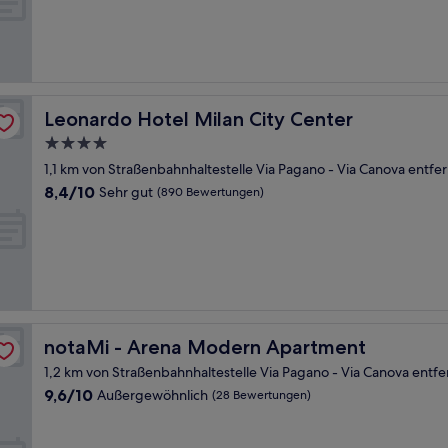
(16
Bewertungen)
Leonardo Hotel Milan City Center
Leonardo Hotel Milan City Center
4.0-
Sterne-
1,1 km von Straßenbahnhaltestelle Via Pagano - Via Canova entfer
Unterkunft
8.4
8,4/10
Sehr gut
(890 Bewertungen)
von
10,
Sehr
gut,
(890
Bewertungen)
notaMi - Arena Modern Apartment
notaMi - Arena Modern Apartment
1,2 km von Straßenbahnhaltestelle Via Pagano - Via Canova entfe
9.6
9,6/10
Außergewöhnlich
(28 Bewertungen)
von
10,
Außergewöhnlich,