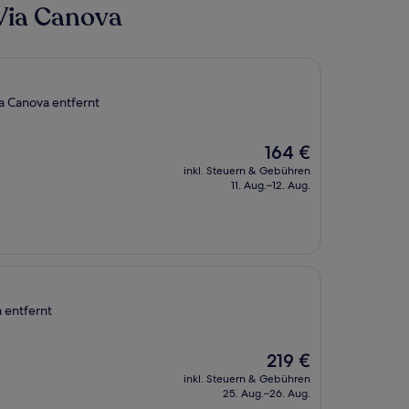
 Via Canova
ia Canova entfernt
Der
164 €
Preis
inkl. Steuern & Gebühren
beträgt
11. Aug.–12. Aug.
164 €
a entfernt
Der
219 €
Preis
inkl. Steuern & Gebühren
beträgt
25. Aug.–26. Aug.
219 €