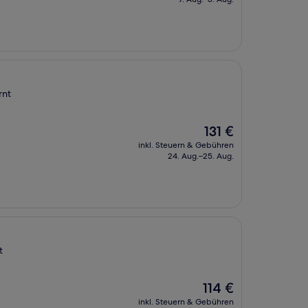
142 €
rnt
Der
131 €
Preis
inkl. Steuern & Gebühren
beträgt
24. Aug.–25. Aug.
131 €
t
Der
114 €
Preis
inkl. Steuern & Gebühren