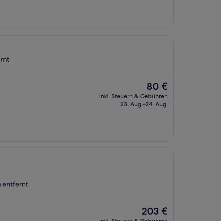
rnt
Der
80 €
Preis
inkl. Steuern & Gebühren
beträgt
23. Aug.–24. Aug.
80 €
a entfernt
Der
203 €
Preis