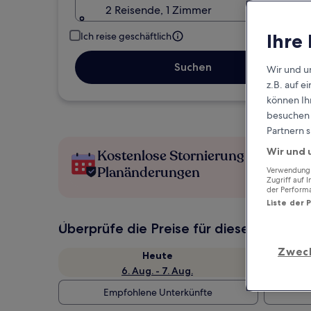
2 Reisende, 1 Zimmer
Ihre
Ich reise geschäftlich
Suchen
Wir und u
z.B. auf 
können Ihr
besuchen S
Partnern s
Wir und 
Kostenlose Stornierung bei
Planänderungen
Verwendung g
Zugriff auf 
der Perform
Liste der 
Überprüfe die Preise für diese Daten
Zwec
Heute
6. Aug. - 7. Aug.
Empfohlene Unterkünfte