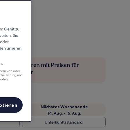
em Gerät zu,
eiten. Sie
 oder
rden unseren
n:
Mehr sparen mit Preisen für
Mitglieder
chern von oder
rbeleistung und
boten.
ptieren
Nächstes Wochenende
14. Aug. - 16. Aug.
Unterkunftsstandard