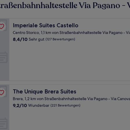
raßenbahnhaltestelle Via Pagano -
Imperiale Suites Castello
Imperiale Suites Castello
Centro Storico, 1,1 km von Straßenbahnhaltestelle Via Pagano - V
8.4
8,4/10
Sehr gut
(127 Bewertungen)
von
10,
Sehr
gut,
(127
Bewertungen)
The Unique Brera Suites
The Unique Brera Suites
Brera, 1,2 km von Straßenbahnhaltestelle Via Pagano - Via Canov
9.2
9,2/10
Wunderbar
(221 Bewertungen)
von
10,
Wunderbar,
(221