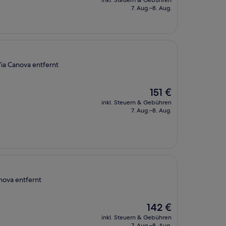
inkl. Steuern & Gebühren
beträgt
7. Aug.–8. Aug.
203 €
Via Canova entfernt
Der
151 €
Preis
inkl. Steuern & Gebühren
beträgt
7. Aug.–8. Aug.
151 €
nova entfernt
Der
142 €
Preis
inkl. Steuern & Gebühren
beträgt
7. Aug.–8. Aug.