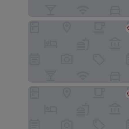
Daplace - Corso Sempione Suites
UNA Hotels Cusani Milano