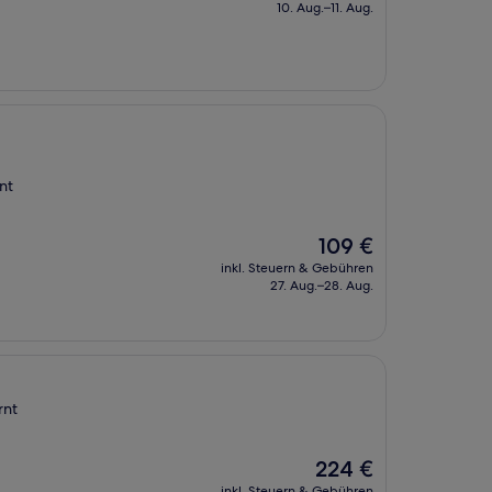
beträgt
10. Aug.–11. Aug.
114 €
nt
Der
109 €
Preis
inkl. Steuern & Gebühren
beträgt
27. Aug.–28. Aug.
109 €
rnt
Der
224 €
Preis
inkl. Steuern & Gebühren