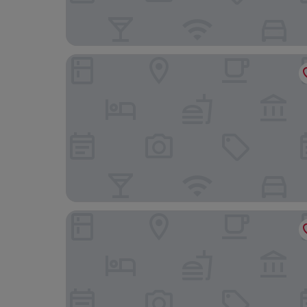
Milan Retreats Cadorna
Italianway - The B Village New