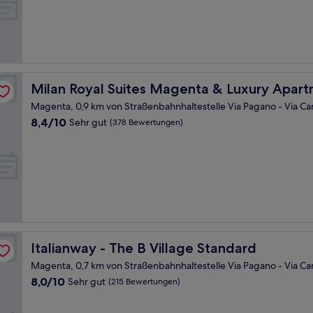
(28
Bewertungen)
s
Milan Royal Suites Magenta & Luxury Apartments
Milan Royal Suites Magenta & Luxury Apar
Magenta, 0,9 km von Straßenbahnhaltestelle Via Pagano - Via Ca
8.4
8,4/10
Sehr gut
(378 Bewertungen)
von
10,
Sehr
gut,
(378
Bewertungen)
Italianway - The B Village Standard
Italianway - The B Village Standard
Magenta, 0,7 km von Straßenbahnhaltestelle Via Pagano - Via Ca
8.0
8,0/10
Sehr gut
(215 Bewertungen)
von
10,