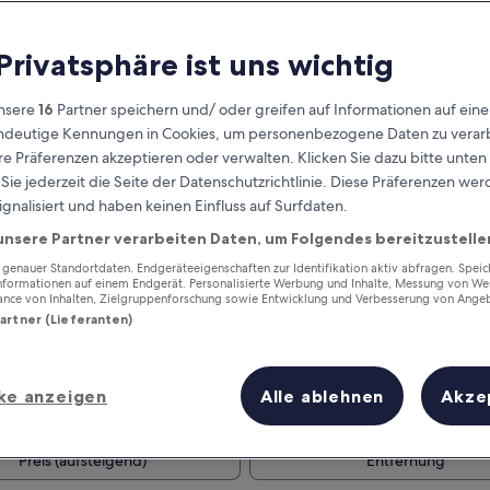
 Privatsphäre ist uns wichtig
nsere
16
Partner speichern und/ oder greifen auf Informationen auf ein
eindeutige Kennungen in Cookies, um personenbezogene Daten zu verarb
e Präferenzen akzeptieren oder verwalten. Klicken Sie dazu bitte unten
ie jederzeit die Seite der Datenschutzrichtlinie. Diese Präferenzen we
ignalisiert und haben keinen Einfluss auf Surfdaten.
unsere Partner verarbeiten Daten, um Folgendes bereitzustelle
Verdiene Prämien für jede
wahrgenommene Übernachtung
enauer Standortdaten. Endgeräteeigenschaften zur Identifikation aktiv abfragen. Spei
Informationen auf einem Endgerät. Personalisierte Werbung und Inhalte, Messung von We
ance von Inhalten, Zielgruppenforschung sowie Entwicklung und Verbesserung von Ange
Partner (Lieferanten)
ke anzeigen
Alle ablehnen
Akze
Morgen
Dieses Wochenende
7. Aug. - 8. Aug.
7. Aug. - 9. Aug.
Preis (aufsteigend)
Entfernung