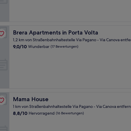
(73
Bewertungen)
Brera Apartments in Porta Volta
Brera Apartments in Porta Volta
1,2 km von Straßenbahnhaltestelle Via Pagano - Via Canova entfe
9.0
9,0/10
Wunderbar
(17 Bewertungen)
von
10,
Wunderbar,
(17
Bewertungen)
Mama House
Mama House
1 km von Straßenbahnhaltestelle Via Pagano - Via Canova entfern
8.8
8,8/10
Hervorragend
(16 Bewertungen)
von
10,
Hervorragend,