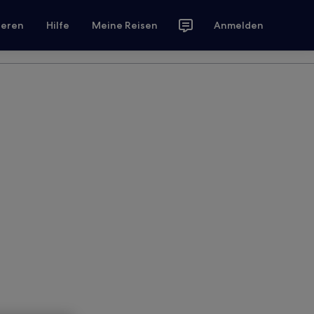
ieren
Hilfe
Meine Reisen
Anmelden