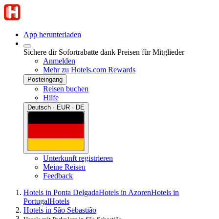
App herunterladen
Sichere dir Sofortrabatte dank Preisen für Mitglieder
Anmelden
Mehr zu Hotels.com Rewards
Posteingang
Reisen buchen
Hilfe
Deutsch · EUR · DE
Unterkunft registrieren
Meine Reisen
Feedback
Hotels in Ponta Delgada
Hotels in Azoren
Hotels in
Portugal
Hotels
Hotels in São Sebastião