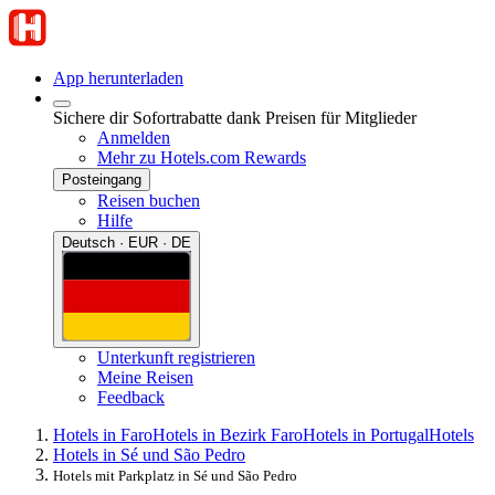
App herunterladen
Sichere dir Sofortrabatte dank Preisen für Mitglieder
Anmelden
Mehr zu Hotels.com Rewards
Posteingang
Reisen buchen
Hilfe
Deutsch · EUR · DE
Unterkunft registrieren
Meine Reisen
Feedback
Hotels in Faro
Hotels in Bezirk Faro
Hotels in Portugal
Hotels
Hotels in Sé und São Pedro
Hotels mit Parkplatz in Sé und São Pedro