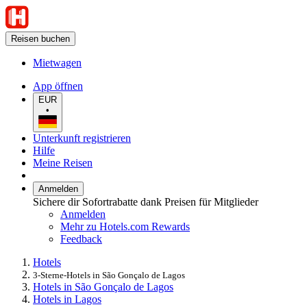
Reisen buchen
Mietwagen
App öffnen
EUR
•
Unterkunft registrieren
Hilfe
Meine Reisen
Anmelden
Sichere dir Sofortrabatte dank Preisen für Mitglieder
Anmelden
Mehr zu Hotels.com Rewards
Feedback
Hotels
3-Sterne-Hotels in São Gonçalo de Lagos
Hotels in São Gonçalo de Lagos
Hotels in Lagos