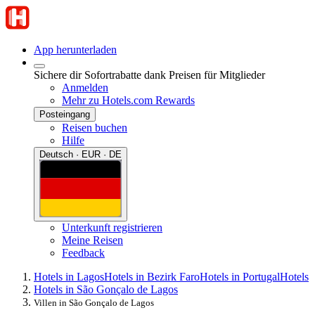
App herunterladen
Sichere dir Sofortrabatte dank Preisen für Mitglieder
Anmelden
Mehr zu Hotels.com Rewards
Posteingang
Reisen buchen
Hilfe
Deutsch · EUR · DE
Unterkunft registrieren
Meine Reisen
Feedback
Hotels in Lagos
Hotels in Bezirk Faro
Hotels in Portugal
Hotels
Hotels in São Gonçalo de Lagos
Villen in São Gonçalo de Lagos