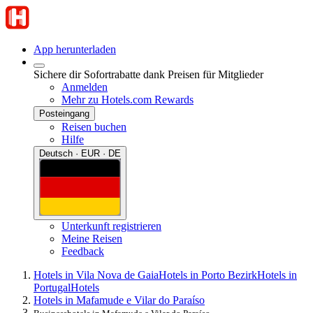
App herunterladen
Sichere dir Sofortrabatte dank Preisen für Mitglieder
Anmelden
Mehr zu Hotels.com Rewards
Posteingang
Reisen buchen
Hilfe
Deutsch · EUR · DE
Unterkunft registrieren
Meine Reisen
Feedback
Hotels in Vila Nova de Gaia
Hotels in Porto Bezirk
Hotels in
Portugal
Hotels
Hotels in Mafamude e Vilar do Paraíso