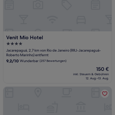
Venit Mio Hotel
Venit Mio Hotel
4.0-
Sterne-
Jacarepaguá, 2,7 km von Rio de Janeiro (RRJ-Jacarepaguá-
Unterkunft
Roberto Marinho) entfernt
9.2
9,2/10
Wunderbar
(257 Bewertungen)
von
Der
150 €
10,
Preis
Wunderbar,
inkl. Steuern & Gebühren
beträgt
12. Aug.–13. Aug.
(257
150 €
Bewertungen)
Regency Barra Hotel