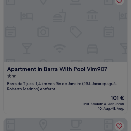
Apartment in Barra With Pool Vlm907
Apartment in Barra With Pool Vlm907
2.0-
Sterne-
Barra da Tijuca, 1,4 km von Rio de Janeiro (RRJ-Jacarepaguá-
Unterkunft
Roberto Marinho) entfernt
Der
101 €
Preis
inkl. Steuern & Gebühren
beträgt
10. Aug.–11. Aug.
101 €
Don Pascual