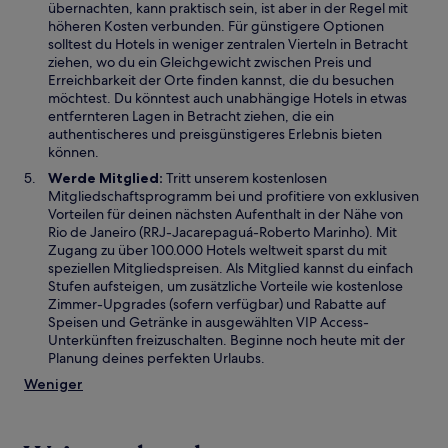
übernachten, kann praktisch sein, ist aber in der Regel mit
höheren Kosten verbunden. Für günstigere Optionen
solltest du Hotels in weniger zentralen Vierteln in Betracht
ziehen, wo du ein Gleichgewicht zwischen Preis und
Erreichbarkeit der Orte finden kannst, die du besuchen
möchtest. Du könntest auch unabhängige Hotels in etwas
entfernteren Lagen in Betracht ziehen, die ein
authentischeres und preisgünstigeres Erlebnis bieten
können.
Werde Mitglied:
Tritt unserem kostenlosen
Mitgliedschaftsprogramm bei und profitiere von exklusiven
Vorteilen für deinen nächsten Aufenthalt in der Nähe von
Rio de Janeiro (RRJ-Jacarepaguá-Roberto Marinho). Mit
Zugang zu über 100.000 Hotels weltweit sparst du mit
speziellen Mitgliedspreisen. Als Mitglied kannst du einfach
Stufen aufsteigen, um zusätzliche Vorteile wie kostenlose
Zimmer-Upgrades (sofern verfügbar) und Rabatte auf
Speisen und Getränke in ausgewählten VIP Access-
Unterkünften freizuschalten. Beginne noch heute mit der
Planung deines perfekten Urlaubs.
Weniger