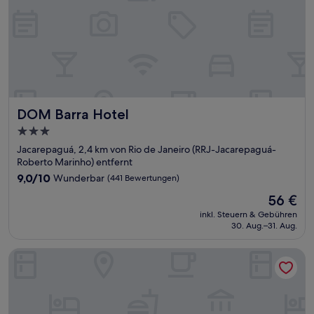
DOM Barra Hotel
DOM Barra Hotel
3.0-
Sterne-
Jacarepaguá, 2,4 km von Rio de Janeiro (RRJ-Jacarepaguá-
Unterkunft
Roberto Marinho) entfernt
9.0
9,0/10
Wunderbar
(441 Bewertungen)
von
Der
56 €
10,
Preis
Wunderbar,
inkl. Steuern & Gebühren
beträgt
30. Aug.–31. Aug.
(441
56 €
Bewertungen)
Riale Brisa Barra