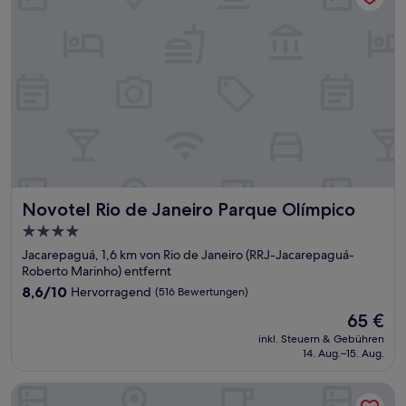
Novotel Rio de Janeiro Parque Olímpico
Novotel Rio de Janeiro Parque Olímpico
4.0-
Sterne-
Jacarepaguá, 1,6 km von Rio de Janeiro (RRJ-Jacarepaguá-
Unterkunft
Roberto Marinho) entfernt
8.6
8,6/10
Hervorragend
(516 Bewertungen)
von
Der
65 €
10,
Preis
Hervorragend,
inkl. Steuern & Gebühren
beträgt
14. Aug.–15. Aug.
(516
65 €
Bewertungen)
Apartment in Barra With Pool Vlm907