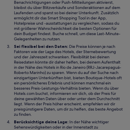
Benachrichtigungen oder Push-Mitteilungen aktivierst,
t
bleibst du über Blitzverkäufe und Sonderaktionen auf dem
Laufenden und sparst so bei deiner Unterkunft. Zusätzlich
ermöglicht dir das Smart Shopping Tool in der App,
Hotelpreise und -ausstattungen zu vergleichen, sodass du
mit größerer Wahrscheinlichkeit die besten Optionen für
dein Budget findest. Buche schnell, um diese Last-Minute-
Gelegenheiten zu nutzen.
Sei flexibel bei den Daten:
Die Preise können je nach
Faktoren wie der Lage des Hotels, der Sternebewertung
und der Jahreszeit schwanken. Flexibilität bei deinen
Reisedaten könnte dir daher helfen, bei deinem Aufenthalt
in der Nähe des Hotels in Rio de Janeiro (RRJ-Jacarepaguá-
Roberto Marinho) zu sparen. Wenn du auf der Suche nach
einzigartigen Unterkünften bist, bieten Boutique-Hotels oft
ein persönlicheres Erlebnis und können manchmal ein
besseres Preis-Leistungs-Verhältnis bieten. Wenn du über
Hotels.com buchst, informieren wir dich, ob der Preis für
deine gewählten Daten über oder unter dem Durchschnitt
liegt. Wenn der Preis höher erscheint, empfehlen wir dir
preisgünstigere Daten, um dir zu helfen, das beste Angebot
zu finden.
Berücksichtige deine Lage:
In der Nähe wichtiger
Sehenswürdigkeiten oder in der Innenstadt zu