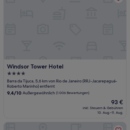
Windsor Tower Hotel
Windsor Tower Hotel
4.0-
Sterne-
Barra da Tijuca, 5,6 km von Rio de Janeiro (RRJ-Jacarepaguá-
Unterkunft
Roberto Marinho) entfernt
9.4
9,4/10
Außergewöhnlich
(1.006 Bewertungen)
von
Der
93 €
10,
Preis
Außergewöhnlich,
inkl. Steuern & Gebühren
beträgt
10. Aug.–11. Aug.
(1.006
93 €
Bewertungen)
Courtyard by Marriott Rio De Janeiro Barra da Tijuca