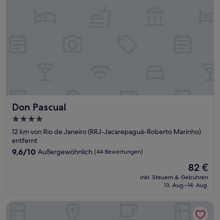
Don Pascual
Don Pascual
4.0-
Sterne-
12 km von Rio de Janeiro (RRJ-Jacarepaguá-Roberto Marinho)
Unterkunft
entfernt
9.6
9,6/10
Außergewöhnlich
(44 Bewertungen)
von
Der
82 €
10,
Preis
Außergewöhnlich,
inkl. Steuern & Gebühren
beträgt
13. Aug.–14. Aug.
(44
82 €
Bewertungen)
CLIFFSIDE - Boutique Hotel & Spa