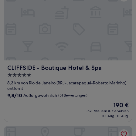
CLIFFSIDE - Boutique Hotel & Spa
CLIFFSIDE - Boutique Hotel & Spa
5.0-
Sterne-
8,3 km von Rio de Janeiro (RRJ-Jacarepaguá-Roberto Marinho)
Unterkunft
entfernt
9.8
9,8/10
Außergewöhnlich
(51 Bewertungen)
von
Der
190 €
10,
Preis
Außergewöhnlich,
inkl. Steuern & Gebühren
beträgt
10. Aug.–11. Aug.
(51
190 €
Bewertungen)
Windsor Tower Hotel