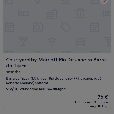
Courtyard by Marriott Rio De Janeiro Barra da Tijuca
Courtyard by Marriott Rio De Janeiro Barra
da Tijuca
3.5-
Sterne-
Barra da Tijuca, 3,5 km von Rio de Janeiro (RRJ-Jacarepaguá-
Unterkunft
Roberto Marinho) entfernt
9.2
9,2/10
Wunderbar
(388 Bewertungen)
von
Der
76 €
10,
Preis
Wunderbar,
inkl. Steuern & Gebühren
beträgt
10. Aug.–11. Aug.
(388
76 €
Bewertungen)