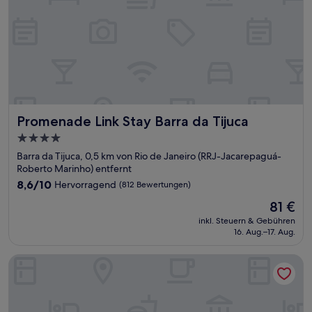
Promenade Link Stay Barra da Tijuca
Promenade Link Stay Barra da Tijuca
4.0-
Sterne-
Barra da Tijuca, 0,5 km von Rio de Janeiro (RRJ-Jacarepaguá-
Unterkunft
Roberto Marinho) entfernt
8.6
8,6/10
Hervorragend
(812 Bewertungen)
von
Der
81 €
10,
Preis
Hervorragend,
inkl. Steuern & Gebühren
beträgt
16. Aug.–17. Aug.
(812
81 €
Bewertungen)
Bourbon Residence Barra da Tijuca | Rio de Janeiro