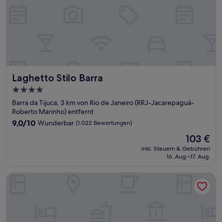
Laghetto Stilo Barra
Laghetto Stilo Barra
4.0-
Sterne-
Barra da Tijuca, 3 km von Rio de Janeiro (RRJ-Jacarepaguá-
Unterkunft
Roberto Marinho) entfernt
9.0
9,0/10
Wunderbar
(1.022 Bewertungen)
von
Der
103 €
10,
Preis
Wunderbar,
inkl. Steuern & Gebühren
beträgt
16. Aug.–17. Aug.
(1.022
103 €
Bewertungen)
DOM Barra Hotel