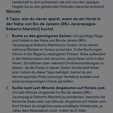
e
n
Landschaft in dich aufnimmst, die sich von den üppigen
n
e
Hügeln bis zu den glitzernden Stränden darunter erstreckt.
F
i
Weniger
e
n
5 Tipps, wie du clever sparst, wenn du ein Hotel in
n
e
der Nähe von Rio de Janeiro (RRJ-Jacarepaguá-
s
m
Roberto Marinho) buchst
t
n
e
e
Buche zu den günstigsten Zeiten:
Um günstige Flüge
r
u
und Hotels in der Nähe von Rio de Janeiro (RRJ-
g
e
Jacarepaguá-Roberto Marinho) zu finden, ist es ratsam,
e
n
mehrere Monate im Voraus zu buchen. Frühe Buchungen
ö
F
führen in der Regel zu niedrigeren Preisen. Reise außerdem
f
e
in der Nebensaison und versuche, deine Reise nicht in den
f
n
Ferien, Schulferien oder während Großveranstaltungen zu
n
s
planen, da die Preise in diesen Zeiten tendenziell höher
e
t
sind. Indem du diese Tipps befolgst, kannst du ein
t
e
hervorragendes Preis-Leistungs-Verhältnis erzielen und
r
einen preisgünstigen Urlaub genießen.
g
Suche nach Last-Minute-Angeboten auf Hotels.com:
e
Um Last-Minute-Angebote für Rio de Janeiro (RRJ-
ö
Jacarepaguá-Roberto Marinho) zu entdecken, besuche die
f
Bereiche Deals oder Last-Minute-Angebote auf Hotels.com.
f
Dort findest du möglicherweise ermäßigte Hotelpreise, je
n
näher dein Reisedatum rückt. Indem du E-Mail-
e