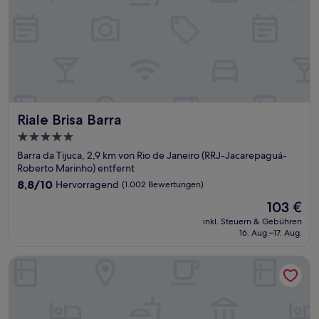
Riale Brisa Barra
Riale Brisa Barra
5.0-
Sterne-
Barra da Tijuca, 2,9 km von Rio de Janeiro (RRJ-Jacarepaguá-
Unterkunft
Roberto Marinho) entfernt
8.8
8,8/10
Hervorragend
(1.002 Bewertungen)
von
Der
103 €
10,
Preis
Hervorragend,
inkl. Steuern & Gebühren
beträgt
16. Aug.–17. Aug.
(1.002
103 €
Bewertungen)
Promenade Link Stay Barra da Tijuca