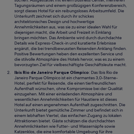
suchen. Ausgestattet mit einem Business Center, mehreren
n
Tagungsräumen und einem großzügigen Konferenzbereich,
e
sorgt dieses Hotel für ein reibungsloses Arbeitsumfeld. Die
i
Unterkunft zeichnet sich durch ihr schickes
n
architektonisches Design und hochwertige
e
Annehmlichkeiten aus, was sie zu einer idealen Wahl für
m
diejenigen macht, die Arbeit und Freizeit in Einklang
n
bringen möchten. Das Ambiente wird durch durchdachte
e
Details wie Express-Check-in und kuratierte Erlebnisse
u
ergänzt, die bei trendbewussten Reisenden Anklang finden.
e
Positive Bewertungen heben den exzellenten Service und
n
die stilvolle Atmosphäre des Hotels hervor, was es zu einem
F
bevorzugten Ziel für vielbeschäftigte Geschäftsleute macht.
e
W
Ibis Rio de Janeiro Parque Olimpico
: Das Ibis Rio de
n
i
Janeiro Parque Olimpico ist ein charmantes 3,0-Sterne-
s
r
Hotel, perfekt für Reisende, die einen tierfreundlichen
t
d
Aufenthalt wünschen, ohne Kompromisse bei der Qualität
e
i
einzugehen. Mit einer einladenden Atmosphäre und
r
n
wesentlichen Annehmlichkeiten für Haustiere ist dieses
g
e
Hotel auf einen angenehmen Aufenthalt zugeschnitten. Die
e
i
Unterkunft bietet gemütliche Zimmer und befindet sich in
ö
n
einem lebhaften Viertel, das einfachen Zugang zu lokalen
f
e
Attraktionen bietet. Gäste schätzen die durchdachten
f
m
Annehmlichkeiten wie Futter- und Wassernäpfe sowie
n
n
Katzenklos, die eine komfortable Umgebung für ihre