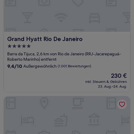
Grand Hyatt Rio De Janeiro
Grand Hyatt Rio De Janeiro
5.0-
Sterne-
Barra da Tijuca, 2,6 km von Rio de Janeiro (RRJ-Jacarepaguá-
Unterkunft
Roberto Marinho) entfernt
9.4
9,4/10
Außergewöhnlich
(1.001 Bewertungen)
von
Der
230 €
10,
Preis
Außergewöhnlich,
inkl. Steuern & Gebühren
beträgt
23. Aug.–24. Aug.
(1.001
230 €
Bewertungen)
Hilton Barra Rio De Janeiro