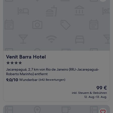
Venit Barra Hotel
Venit Barra Hotel
4.0-
Sterne-
Jacarepaguá, 2,7 km von Rio de Janeiro (RRJ-Jacarepaguá-
Unterkunft
Roberto Marinho) entfernt
9.0
9,0/10
Wunderbar
(642 Bewertungen)
von
Der
99 €
10,
Preis
Wunderbar,
inkl. Steuern & Gebühren
beträgt
12. Aug.–13. Aug.
(642
99 €
Bewertungen)
Novotel Rio de Janeiro Parque Olímpico