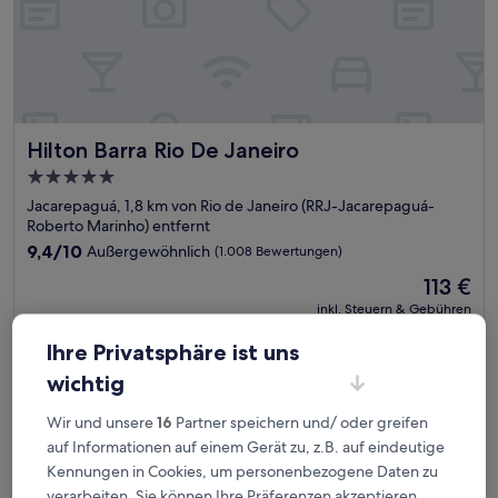
Hilton Barra Rio De Janeiro
Hilton Barra Rio De Janeiro
5.0-
Sterne-
Jacarepaguá, 1,8 km von Rio de Janeiro (RRJ-Jacarepaguá-
Unterkunft
Roberto Marinho) entfernt
9.4
9,4/10
Außergewöhnlich
(1.008 Bewertungen)
von
Der
113 €
10,
Preis
Außergewöhnlich,
inkl. Steuern & Gebühren
beträgt
31. Aug.–1. Sept.
(1.008
113 €
Bewertungen)
Ihre Privatsphäre ist uns
Windsor Marapendi
wichtig
Wir und unsere
16
Partner speichern und/ oder greifen
auf Informationen auf einem Gerät zu, z.B. auf eindeutige
Kennungen in Cookies, um personenbezogene Daten zu
verarbeiten. Sie können Ihre Präferenzen akzeptieren