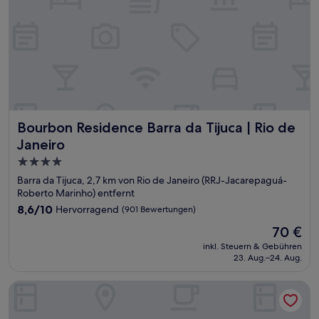
Bourbon Residence Barra da Tijuca | Rio de Janeiro
Bourbon Residence Barra da Tijuca | Rio de
Janeiro
4.0-
Sterne-
Barra da Tijuca, 2,7 km von Rio de Janeiro (RRJ-Jacarepaguá-
Unterkunft
Roberto Marinho) entfernt
8.6
8,6/10
Hervorragend
(901 Bewertungen)
von
Der
70 €
10,
Preis
Hervorragend,
inkl. Steuern & Gebühren
beträgt
23. Aug.–24. Aug.
(901
70 €
Bewertungen)
SQUARE DESIGN HOTEL