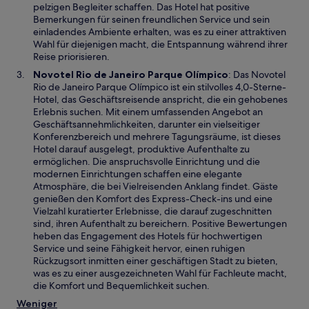
e
e
pelzigen Begleiter schaffen. Das Hotel hat positive
t
u
Bemerkungen für seinen freundlichen Service und sein
e
einladendes Ambiente erhalten, was es zu einer attraktiven
n
Wahl für diejenigen macht, die Entspannung während ihrer
F
Reise priorisieren.
e
W
Novotel Rio de Janeiro Parque Olímpico
: Das Novotel
n
i
Rio de Janeiro Parque Olímpico ist ein stilvolles 4,0-Sterne-
s
r
Hotel, das Geschäftsreisende anspricht, die ein gehobenes
t
d
Erlebnis suchen. Mit einem umfassenden Angebot an
e
i
Geschäftsannehmlichkeiten, darunter ein vielseitiger
r
n
Konferenzbereich und mehrere Tagungsräume, ist dieses
g
e
Hotel darauf ausgelegt, produktive Aufenthalte zu
e
i
ermöglichen. Die anspruchsvolle Einrichtung und die
ö
n
modernen Einrichtungen schaffen eine elegante
f
e
Atmosphäre, die bei Vielreisenden Anklang findet. Gäste
f
m
genießen den Komfort des Express-Check-ins und eine
n
n
Vielzahl kuratierter Erlebnisse, die darauf zugeschnitten
e
e
sind, ihren Aufenthalt zu bereichern. Positive Bewertungen
t
u
heben das Engagement des Hotels für hochwertigen
e
Service und seine Fähigkeit hervor, einen ruhigen
n
Rückzugsort inmitten einer geschäftigen Stadt zu bieten,
F
was es zu einer ausgezeichneten Wahl für Fachleute macht,
e
die Komfort und Bequemlichkeit suchen.
n
Weniger