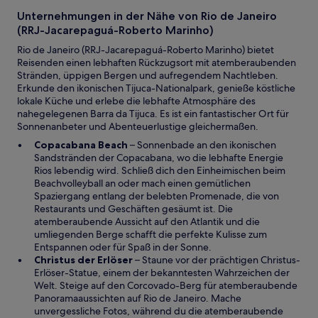
s
t
Unternehmungen in der Nähe von Rio de Janeiro
e
(RRJ-Jacarepaguá-Roberto Marinho)
r
Rio de Janeiro (RRJ-Jacarepaguá-Roberto Marinho) bietet
g
Reisenden einen lebhaften Rückzugsort mit atemberaubenden
e
Stränden, üppigen Bergen und aufregendem Nachtleben.
ö
Erkunde den ikonischen Tijuca-Nationalpark, genieße köstliche
f
lokale Küche und erlebe die lebhafte Atmosphäre des
f
nahegelegenen Barra da Tijuca. Es ist ein fantastischer Ort für
n
Sonnenanbeter und Abenteuerlustige gleichermaßen.
e
t
W
Copacabana Beach
– Sonnenbade an den ikonischen
i
Sandstränden der Copacabana, wo die lebhafte Energie
r
Rios lebendig wird. Schließ dich den Einheimischen beim
d
Beachvolleyball an oder mach einen gemütlichen
i
Spaziergang entlang der belebten Promenade, die von
n
Restaurants und Geschäften gesäumt ist. Die
e
atemberaubende Aussicht auf den Atlantik und die
i
umliegenden Berge schafft die perfekte Kulisse zum
n
Entspannen oder für Spaß in der Sonne.
e
W
Christus der Erlöser
– Staune vor der prächtigen Christus-
m
i
Erlöser-Statue, einem der bekanntesten Wahrzeichen der
n
r
Welt. Steige auf den Corcovado-Berg für atemberaubende
e
d
Panoramaaussichten auf Rio de Janeiro. Mache
u
i
unvergessliche Fotos, während du die atemberaubende