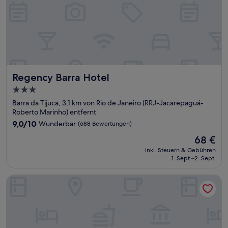
Regency Barra Hotel
Regency Barra Hotel
3.0-
Sterne-
Barra da Tijuca, 3,1 km von Rio de Janeiro (RRJ-Jacarepaguá-
Unterkunft
Roberto Marinho) entfernt
9.0
9,0/10
Wunderbar
(688 Bewertungen)
von
Der
68 €
10,
Preis
Wunderbar,
inkl. Steuern & Gebühren
beträgt
1. Sept.–2. Sept.
(688
68 €
Bewertungen)
Laghetto Stilo Barra