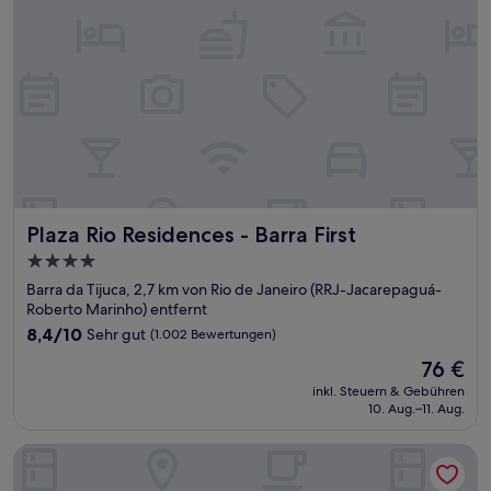
Plaza Rio Residences - Barra First
Plaza Rio Residences - Barra First
4.0-
Sterne-
Barra da Tijuca, 2,7 km von Rio de Janeiro (RRJ-Jacarepaguá-
Unterkunft
Roberto Marinho) entfernt
8.4
8,4/10
Sehr gut
(1.002 Bewertungen)
von
Der
76 €
10,
Preis
Sehr
inkl. Steuern & Gebühren
beträgt
10. Aug.–11. Aug.
gut,
76 €
(1.002
Bewertungen)
Ibis Rio de Janeiro Parque Olimpico