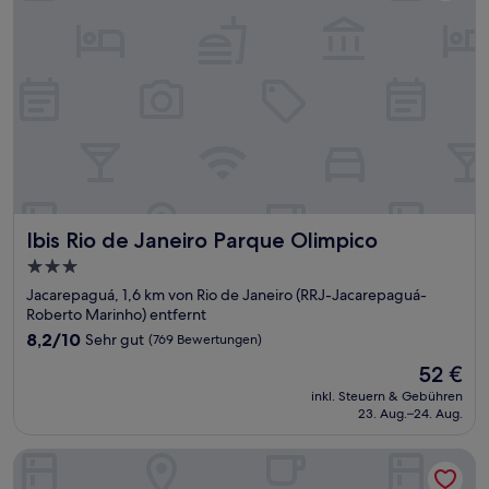
Ibis Rio de Janeiro Parque Olimpico
Ibis Rio de Janeiro Parque Olimpico
3.0-
Sterne-
Jacarepaguá, 1,6 km von Rio de Janeiro (RRJ-Jacarepaguá-
Unterkunft
Roberto Marinho) entfernt
8.2
8,2/10
Sehr gut
(769 Bewertungen)
von
Der
52 €
10,
Preis
Sehr
inkl. Steuern & Gebühren
beträgt
23. Aug.–24. Aug.
gut,
52 €
(769
Bewertungen)
Venit Barra Hotel