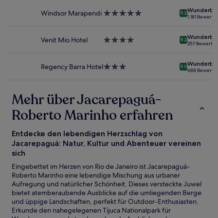
können
Unterkunft
Wunderba
sich
Windsor Marapendi
5.0-
9.2
1.181 Bewert
ändern.
Sterne-
Es
Unterkunft
können
Wunderba
Venit Mio Hotel
4.0-
9.2
257 Bewertu
zusätzliche
Sterne-
Bedingungen
Unterkunft
gelten.
Wunderba
Regency Barra Hotel
3.0-
9.0
688 Bewertu
Sterne-
Unterkunft
Mehr über Jacarepaguá-
Roberto Marinho erfahren
Entdecke den lebendigen Herzschlag von
Jacarepaguá: Natur, Kultur und Abenteuer vereinen
sich
Eingebettet im Herzen von Rio de Janeiro ist Jacarepaguá-
Roberto Marinho eine lebendige Mischung aus urbaner
Aufregung und natürlicher Schönheit. Dieses versteckte Juwel
bietet atemberaubende Ausblicke auf die umliegenden Berge
und üppige Landschaften, perfekt für Outdoor-Enthusiasten.
Erkunde den nahegelegenen Tijuca Nationalpark für