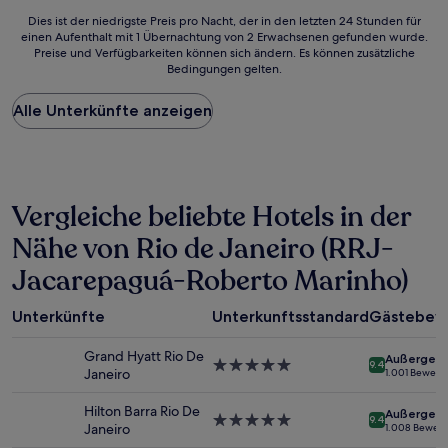
Dies
Dies ist der niedrigste Preis pro Nacht, der in den letzten 24 Stunden für
einen Aufenthalt mit 1 Übernachtung von 2 Erwachsenen gefunden wurde.
ist
Preise und Verfügbarkeiten können sich ändern. Es können zusätzliche
der
Bedingungen gelten.
niedrigste
Preis
Alle Unterkünfte anzeigen
pro
Nacht,
der
in
den
letzten
Vergleiche beliebte Hotels in der
24 Stunden
für
Nähe von Rio de Janeiro (RRJ-
einen
Jacarepaguá-Roberto Marinho)
Aufenthalt
mit
1 Übernachtung
Unterkünfte
Unterkunftsstandard
Gästebew
von
2 Erwachsenen
Grand Hyatt Rio De
Außergewö
gefunden
5.0-
9.4
Janeiro
1.001 Bewert
wurde.
Sterne-
Preise
Unterkunft
Hilton Barra Rio De
Außergewö
und
5.0-
9.4
Janeiro
1.008 Bewer
Verfügbarkeiten
Sterne-