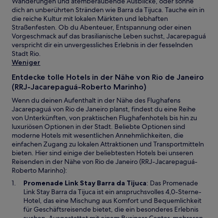
Wanderungen und atemberaubende Ausblicke, oder sonne
dich an unberührten Stränden wie Barra da Tijuca. Tauche ein in
die reiche Kultur mit lokalen Märkten und lebhaften
Straßenfesten. Ob du Abenteuer, Entspannung oder einen
Vorgeschmack auf das brasilianische Leben suchst, Jacarepaguá
verspricht dir ein unvergessliches Erlebnis in der fesselnden
Stadt Rio.
Weniger
Entdecke tolle Hotels in der Nähe von Rio de Janeiro
(RRJ-Jacarepaguá-Roberto Marinho)
Wenn du deinen Aufenthalt in der Nähe des Flughafens
Jacarepaguá von Rio de Janeiro planst, findest du eine Reihe
von Unterkünften, von praktischen Flughafenhotels bis hin zu
luxuriösen Optionen in der Stadt. Beliebte Optionen sind
moderne Hotels mit wesentlichen Annehmlichkeiten, die
einfachen Zugang zu lokalen Attraktionen und Transportmitteln
bieten. Hier sind einige der beliebtesten Hotels bei unseren
Reisenden in der Nähe von Rio de Janeiro (RRJ-Jacarepaguá-
Roberto Marinho):
W
Promenade Link Stay Barra da Tijuca
: Das Promenade
i
Link Stay Barra da Tijuca ist ein anspruchsvolles 4,0-Sterne-
r
Hotel, das eine Mischung aus Komfort und Bequemlichkeit
d
für Geschäftsreisende bietet, die ein besonderes Erlebnis
i