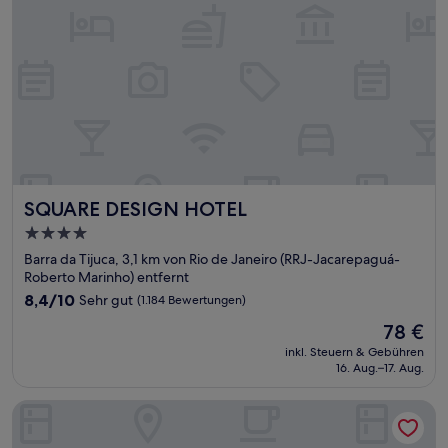
SQUARE DESIGN HOTEL
SQUARE DESIGN HOTEL
4.0-
Sterne-
Barra da Tijuca, 3,1 km von Rio de Janeiro (RRJ-Jacarepaguá-
Unterkunft
Roberto Marinho) entfernt
8.4
8,4/10
Sehr gut
(1.184 Bewertungen)
von
Der
78 €
10,
Preis
Sehr
inkl. Steuern & Gebühren
beträgt
16. Aug.–17. Aug.
gut,
78 €
(1.184
Bewertungen)
Plaza Rio Residences - Barra First