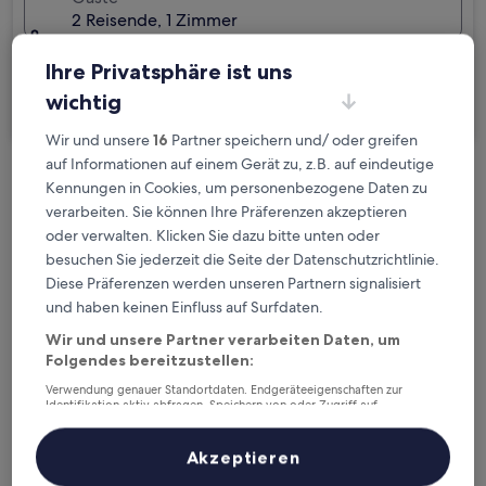
2 Reisende, 1 Zimmer
Ich reise geschäftlich
Ihre Privatsphäre ist uns
wichtig
Suchen
Wir und unsere
16
Partner speichern und/ oder greifen
auf Informationen auf einem Gerät zu, z.B. auf eindeutige
Kennungen in Cookies, um personenbezogene Daten zu
Kostenlose Stornierung bei
verarbeiten. Sie können Ihre Präferenzen akzeptieren
Planänderungen
oder verwalten. Klicken Sie dazu bitte unten oder
besuchen Sie jederzeit die Seite der Datenschutzrichtlinie.
Verdiene Prämien für jede
Diese Präferenzen werden unseren Partnern signalisiert
wahrgenommene Übernachtung
und haben keinen Einfluss auf Surfdaten.
Wir und unsere Partner verarbeiten Daten, um
Mehr sparen mit Preisen für Mitglieder
Folgendes bereitzustellen:
Verwendung genauer Standortdaten. Endgeräteeigenschaften zur
Identifikation aktiv abfragen. Speichern von oder Zugriff auf
Informationen auf einem Endgerät. Personalisierte Werbung und
Inhalte, Messung von Werbeleistung und der Performance von Inhalten,
Überprüfe die Preise für diese Daten
Zielgruppenforschung sowie Entwicklung und Verbesserung von
Akzeptieren
Angeboten.