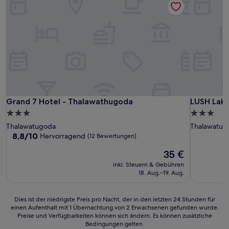
Grand 7 Hotel - Thalawathugoda
LUSH Lakes
Grand 7 Hotel - Thalawathugoda
LUSH Lakes
3.0-
3.0-
Sterne-
Sterne-
Thalawatugoda
Thalawatug
Unterkunft
Unterkunf
8.8
8,8/10
Hervorragend
(12 Bewertungen)
von
Der
35 €
10,
Preis
Hervorragend,
inkl. Steuern & Gebühren
beträgt
(12
18. Aug.–19. Aug.
35 €
Bewertungen)
Dies
Dies ist der niedrigste Preis pro Nacht, der in den letzten 24 Stunden für
einen Aufenthalt mit 1 Übernachtung von 2 Erwachsenen gefunden wurde.
ist
Preise und Verfügbarkeiten können sich ändern. Es können zusätzliche
der
Bedingungen gelten.
niedrigste