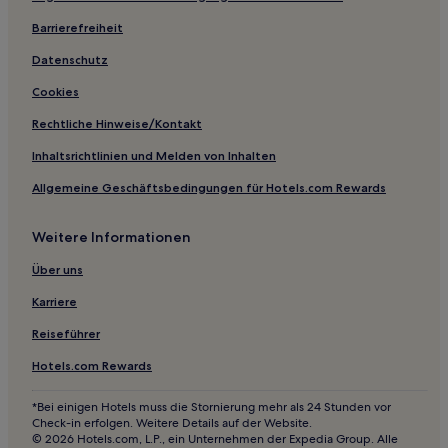
Haustierfreundliche in Colombo
Barrierefreiheit
Hotels mit inbegriffenem Frühstück in Colombo
Datenschutz
Business in Nawala
Cookies
Hotels mit Wellnessbereich in Wadduwa
Rechtliche Hinweise/Kontakt
Luxus in Wadduwa
Inhaltsrichtlinien und Melden von Inhalten
Günstige in Wadduwa
Allgemeine Geschäftsbedingungen für Hotels.com Rewards
Hotels mit inbegriffenem Frühstück in Pamunugama
Weitere Informationen
Panadura: Hotels
Katukurunduwatta: Hotels
Über uns
Ja-Ela: Hotels
Karriere
Hotels nahe Bahnhof Bambalapitiya
Reiseführer
Dompe: Hotels
Hotels.com Rewards
Hotels nahe Marino Mall
*Bei einigen Hotels muss die Stornierung mehr als 24 Stunden vor
Hotels nahe Galle Face Green Nachtmarkt
Check-in erfolgen. Weitere Details auf der Website.
© 2026 Hotels.com, L.P., ein Unternehmen der Expedia Group. Alle