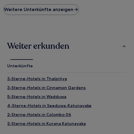
Preis
Weitere Unterkünfte anzeigen
pro
Nacht,
der
in
den
letzten
24 Stunden
Weiter erkunden
für
einen
Aufenthalt
mit
Unterkünfte
1 Übernachtung
von
3-Sterne-Hotels in Thalpitiya
2 Erwachsenen
gefunden
3-Sterne-Hotels in Cinnamon Gardens
wurde.
Preise
5-Sterne-Hotels in Wadduwa
und
4-Sterne-Hotels in Seeduwa-Katunayake
Verfügbarkeiten
können
2-Sterne-Hotels in Colombo 06
sich
ändern.
2-Sterne-Hotels in Kurana Katunayaka
Es
3-Sterne-Hotels in Nawala
können