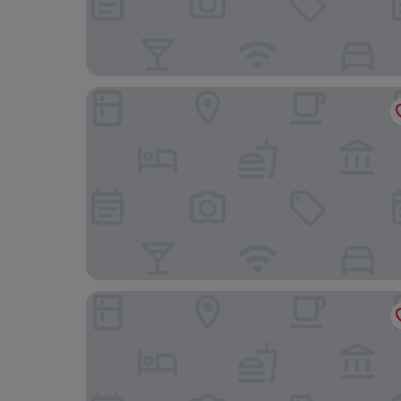
Fairfield Inn by Marriott Battle Creek
Hampton Inn Kalamazoo