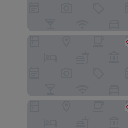
Holiday Inn Battle Creek by IHG
Tru By Hilton Kalamazoo