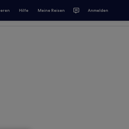
ieren
Hilfe
Meine Reisen
Anmelden