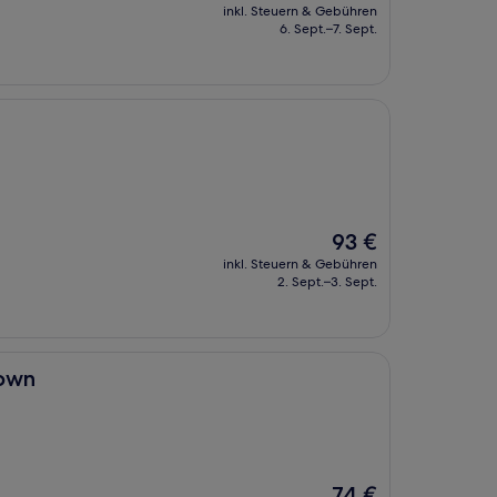
Preis
inkl. Steuern & Gebühren
beträgt
6. Sept.–7. Sept.
86 €
Der
93 €
Preis
inkl. Steuern & Gebühren
beträgt
2. Sept.–3. Sept.
93 €
own
Der
74 €