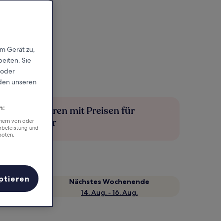
em Gerät zu,
eiten. Sie
 oder
rden unseren
n:
Mehr sparen mit Preisen für
Mitglieder
chern von oder
rbeleistung und
boten.
ptieren
Nächstes Wochenende
14. Aug. - 16. Aug.