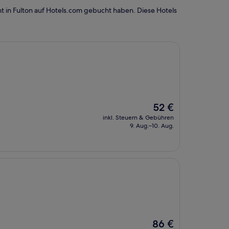
 in Fulton auf Hotels.com gebucht haben. Diese Hotels
Der
52 €
Preis
inkl. Steuern & Gebühren
beträgt
9. Aug.–10. Aug.
52 €
Der
86 €