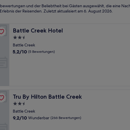
bewertungen und der Beliebtheit bei Gästen ausgewählt, die eine Nacht
rlebnis der Reisenden. Zuletzt aktualisiert am
6. August 2026
.
Battle Creek Hotel
Battle Creek Hotel
2.5-
Sterne-
Battle Creek
Unterkunft
5.2
5,2/10
(5 Bewertungen)
von
10,
(5
Bewertungen)
Tru By Hilton Battle Creek
Tru By Hilton Battle Creek
2.5-
Sterne-
Battle Creek
Unterkunft
9.2
9,2/10
Wunderbar
(266 Bewertungen)
von
10,