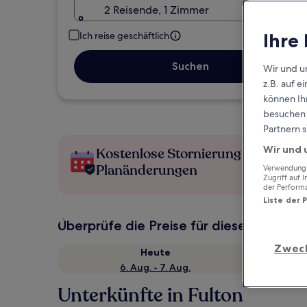
2 Reisende, 1 Zimmer
Ihre
Ich reise geschäftlich
Suchen
Wir und u
z.B. auf 
können Ihr
besuchen S
Partnern s
Wir und 
Kostenlose Stornierung bei
Planänderungen
Verwendung g
Zugriff auf 
der Perform
Liste der 
Überprüfe die Preise für diese Daten
Zwec
Heute
6. Aug. - 7. Aug.
Unterkünfte in Fulton