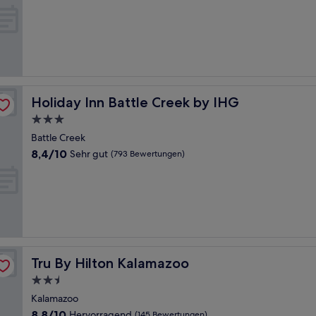
von
10,
Wunderbar,
(497
Bewertungen)
Holiday Inn Battle Creek by IHG
Holiday Inn Battle Creek by IHG
3.0-
Sterne-
Battle Creek
Unterkunft
8.4
8,4/10
Sehr gut
(793 Bewertungen)
von
10,
Sehr
gut,
(793
Bewertungen)
Tru By Hilton Kalamazoo
Tru By Hilton Kalamazoo
2.5-
Sterne-
Kalamazoo
Unterkunft
8.8
8,8/10
Hervorragend
(145 Bewertungen)