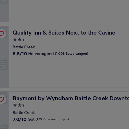
Wunderbar,
(266
Bewertungen)
Quality Inn & Suites Next to the Casino
Quality Inn & Suites Next to the Casino
2.5-
Sterne-
Battle Creek
Unterkunft
8.8
8,8/10
Hervorragend
(1.008 Bewertungen)
von
10,
Hervorragend,
(1.008
Bewertungen)
Baymont by Wyndham Battle Creek Downtown
Baymont by Wyndham Battle Creek Downt
2.5-
Sterne-
Battle Creek
Unterkunft
7.0
7,0/10
Gut
(1.006 Bewertungen)
von