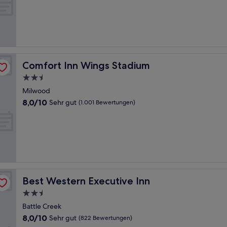
10,
Hervorragend,
(694
Bewertungen)
Comfort Inn Wings Stadium
Comfort Inn Wings Stadium
2.5-
Sterne-
Milwood
Unterkunft
8.0
8,0/10
Sehr gut
(1.001 Bewertungen)
von
10,
Sehr
gut,
(1.001
Bewertungen)
Best Western Executive Inn
Best Western Executive Inn
2.5-
Sterne-
Battle Creek
Unterkunft
8.0
8,0/10
Sehr gut
(822 Bewertungen)
von