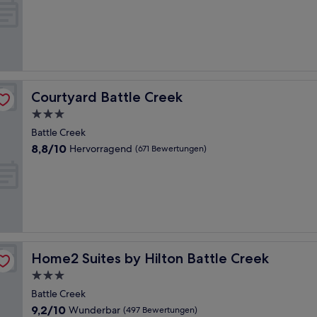
10,
Sehr
gut,
(822
Bewertungen)
Courtyard Battle Creek
Courtyard Battle Creek
3.0-
Sterne-
Battle Creek
Unterkunft
8.8
8,8/10
Hervorragend
(671 Bewertungen)
von
10,
Hervorragend,
(671
Bewertungen)
Home2 Suites by Hilton Battle Creek
Home2 Suites by Hilton Battle Creek
3.0-
Sterne-
Battle Creek
Unterkunft
9.2
9,2/10
Wunderbar
(497 Bewertungen)