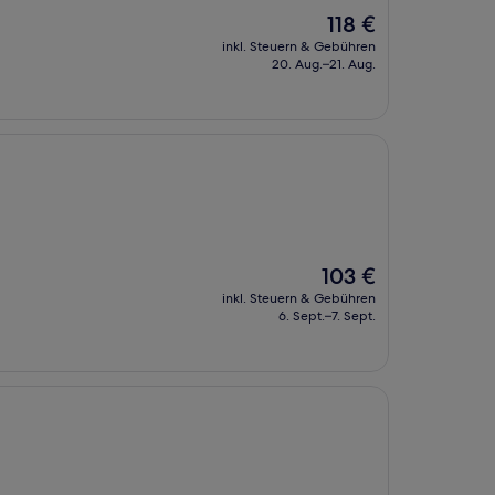
Der
118 €
Preis
inkl. Steuern & Gebühren
beträgt
20. Aug.–21. Aug.
118 €
Der
103 €
Preis
inkl. Steuern & Gebühren
beträgt
6. Sept.–7. Sept.
103 €