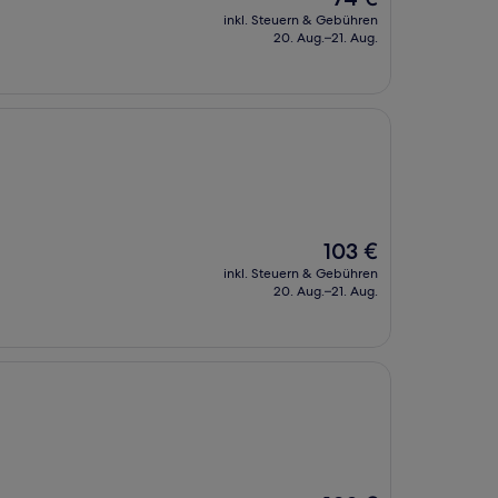
Preis
inkl. Steuern & Gebühren
beträgt
20. Aug.–21. Aug.
74 €
Der
103 €
Preis
inkl. Steuern & Gebühren
beträgt
20. Aug.–21. Aug.
103 €