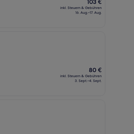
Der
103 €
Preis
inkl. Steuern & Gebühren
beträgt
16. Aug.–17. Aug.
103 €
Der
80 €
Preis
inkl. Steuern & Gebühren
beträgt
3. Sept.–4. Sept.
80 €