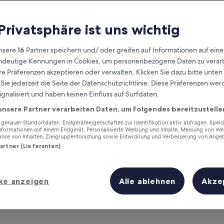
 Privatsphäre ist uns wichtig
nsere
16
Partner speichern und/ oder greifen auf Informationen auf ein
eindeutige Kennungen in Cookies, um personenbezogene Daten zu verarb
e Präferenzen akzeptieren oder verwalten. Klicken Sie dazu bitte unten
ie jederzeit die Seite der Datenschutzrichtlinie. Diese Präferenzen we
ignalisiert und haben keinen Einfluss auf Surfdaten.
unsere Partner verarbeiten Daten, um Folgendes bereitzustelle
Verdiene Prämien für jede
wahrgenommene Übernachtung
enauer Standortdaten. Endgeräteeigenschaften zur Identifikation aktiv abfragen. Spei
Informationen auf einem Endgerät. Personalisierte Werbung und Inhalte, Messung von We
ance von Inhalten, Zielgruppenforschung sowie Entwicklung und Verbesserung von Ange
Partner (Lieferanten)
ke anzeigen
Alle ablehnen
Akze
Morgen
Dieses Wochenende
7. Aug. - 8. Aug.
7. Aug. - 9. Aug.