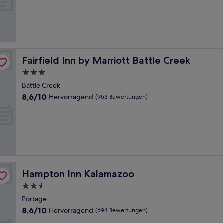
10,
Gut,
(1.006
Bewertungen)
Fairfield Inn by Marriott Battle Creek
Fairfield Inn by Marriott Battle Creek
3.0-
Sterne-
Battle Creek
Unterkunft
8.6
8,6/10
Hervorragend
(953 Bewertungen)
von
10,
Hervorragend,
(953
Bewertungen)
Hampton Inn Kalamazoo
Hampton Inn Kalamazoo
2.5-
Sterne-
Portage
Unterkunft
8.6
8,6/10
Hervorragend
(694 Bewertungen)
von