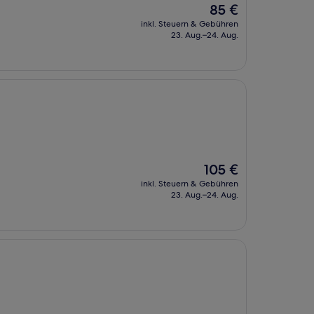
Der
85 €
Preis
inkl. Steuern & Gebühren
beträgt
23. Aug.–24. Aug.
85 €
Der
105 €
Preis
inkl. Steuern & Gebühren
beträgt
23. Aug.–24. Aug.
105 €