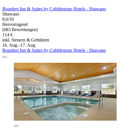
Boarders Inn & Suites by Cobblestone Hotels - Shawano
Shawano
8,6/10
Hervorragend
(683 Bewertungen)
114 €
inkl. Steuern & Gebühren
16. Aug.–17. Aug.
Boarders Inn & Suites by Cobblestone Hotels - Shawano