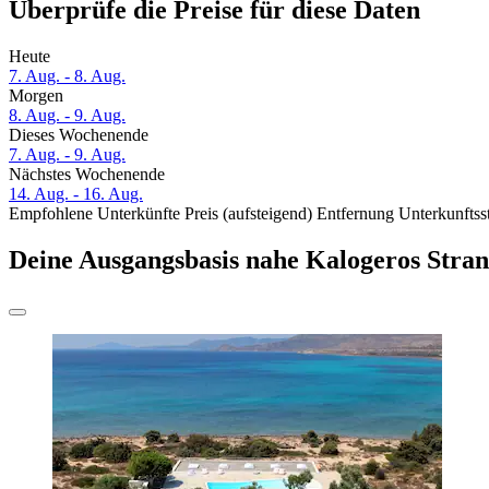
Überprüfe die Preise für diese Daten
Heute
7. Aug. - 8. Aug.
Morgen
8. Aug. - 9. Aug.
Dieses Wochenende
7. Aug. - 9. Aug.
Nächstes Wochenende
14. Aug. - 16. Aug.
Empfohlene Unterkünfte
Preis (aufsteigend)
Entfernung
Unterkunftss
Deine Ausgangsbasis nahe Kalogeros Stra