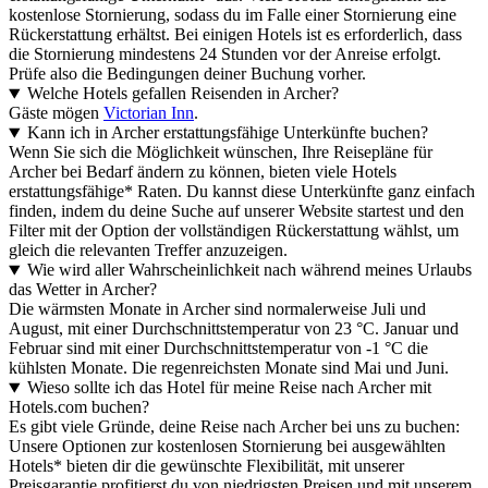
kostenlose Stornierung, sodass du im Falle einer Stornierung eine
Rückerstattung erhältst. Bei einigen Hotels ist es erforderlich, dass
die Stornierung mindestens 24 Stunden vor der Anreise erfolgt.
Prüfe also die Bedingungen deiner Buchung vorher.
Welche Hotels gefallen Reisenden in Archer?
Gäste mögen
Victorian Inn
.
Kann ich in Archer erstattungsfähige Unterkünfte buchen?
Wenn Sie sich die Möglichkeit wünschen, Ihre Reisepläne für
Archer bei Bedarf ändern zu können, bieten viele Hotels
erstattungsfähige* Raten. Du kannst diese Unterkünfte ganz einfach
finden, indem du deine Suche auf unserer Website startest und den
Filter mit der Option der vollständigen Rückerstattung wählst, um
gleich die relevanten Treffer anzuzeigen.
Wie wird aller Wahrscheinlichkeit nach während meines Urlaubs
das Wetter in Archer?
Die wärmsten Monate in Archer sind normalerweise Juli und
August, mit einer Durchschnittstemperatur von 23 °C. Januar und
Februar sind mit einer Durchschnittstemperatur von -1 °C die
kühlsten Monate. Die regenreichsten Monate sind Mai und Juni.
Wieso sollte ich das Hotel für meine Reise nach Archer mit
Hotels.com buchen?
Es gibt viele Gründe, deine Reise nach Archer bei uns zu buchen:
Unsere Optionen zur kostenlosen Stornierung bei ausgewählten
Hotels* bieten dir die gewünschte Flexibilität, mit unserer
Preisgarantie profitierst du von niedrigsten Preisen und mit unserem