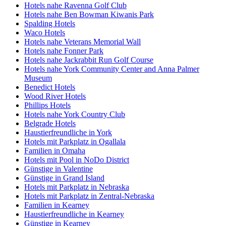
Hotels nahe Ravenna Golf Club
Hotels nahe Ben Bowman Kiwanis Park
Spalding Hotels
Waco Hotels
Hotels nahe Veterans Memorial Wall
Hotels nahe Fonner Park
Hotels nahe Jackrabbit Run Golf Course
Hotels nahe York Community Center and Anna Palmer
Museum
Benedict Hotels
Wood River Hotels
Phillips Hotels
Hotels nahe York Country Club
Belgrade Hotels
Haustierfreundliche in York
Hotels mit Parkplatz in Ogallala
Familien in Omaha
Hotels mit Pool in NoDo District
Günstige in Valentine
Günstige in Grand Island
Hotels mit Parkplatz in Nebraska
Hotels mit Parkplatz in Zentral-Nebraska
Familien in Kearney
Haustierfreundliche in Kearney
Günstige in Kearney