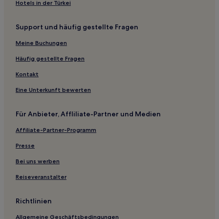
Yangnyang Hotels
Hotels in der Türkei
Buk-Myeon: Hotels
Support und häufig gestellte Fragen
Hotels nahe Tempel Pyochungsa
Meine Buchungen
Hotels nahe Aramir Golf & Resort
Jangyu-Myeon: Hotels
Häufig gestellte Fragen
Mukpang Hotels
Kontakt
Sangbuk-Myeon Hotels
Eine Unterkunft bewerten
Sangnam-Dong: Hotels
Für Anbieter, Affliliate-Partner und Medien
Gimhae Hotels
Affiliate-Partner-Programm
Hotels nahe Bahnhof Changwon Jungang
Presse
Hotels nahe Seongsan Art Hall
Kwansu Hotels
Bei uns werben
I-Dong: Hotels
Reiseveranstalter
Koehang Hotels
Richtlinien
Yujang Hotels
Allgemeine Geschäftsbedingungen