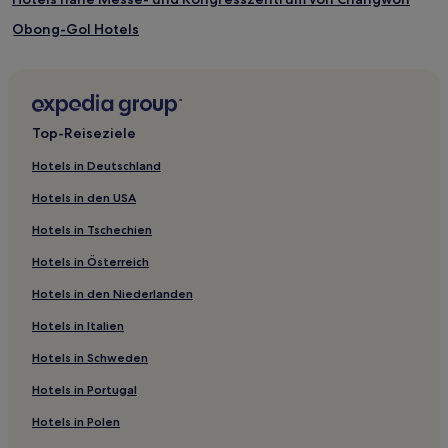
Obong-Gol Hotels
Miryang Hotels
Anmak Hotels
Hotels nahe Seongsan Shell Mound
Top-Reiseziele
Deoksan-Dong Hotels
Hotels in Deutschland
Hotels nahe Changwon Civil Stadium
Hotels in den USA
Settam Hotels
Hotels in Tschechien
Changwon Hotels
Hotels in Österreich
Hotels nahe Lotte Premium Outlet
Hotels in den Niederlanden
Hotels nahe Station Namyangsan
Hotels in Italien
Yangsan Hotels
Anmin: Hotels
Hotels in Schweden
Hotels nahe Königsgrab von König Suro
Hotels in Portugal
Hwabuk Hotels
Hotels in Polen