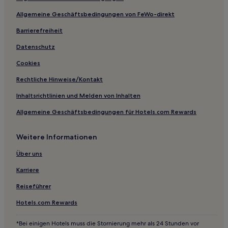
Naeseo-Eup Hotels
Allgemeine Geschäftsbedingungen von FeWo-direkt
Pensionen in Changwon
Barrierefreiheit
Business in Changwon
Haustierfreundliche in Changwon
Datenschutz
Hotels mit Fitnessbereich in Changwon
Cookies
Strand in Changwon
Rechtliche Hinweise/Kontakt
Günstige in Jinhae
Inhaltsrichtlinien und Melden von Inhalten
Familien in Yangsan
Allgemeine Geschäftsbedingungen für Hotels.com Rewards
Hotels mit inbegriffenem Frühstück in Gimhae
Weitere Informationen
Über uns
Karriere
Reiseführer
Hotels.com Rewards
*Bei einigen Hotels muss die Stornierung mehr als 24 Stunden vor