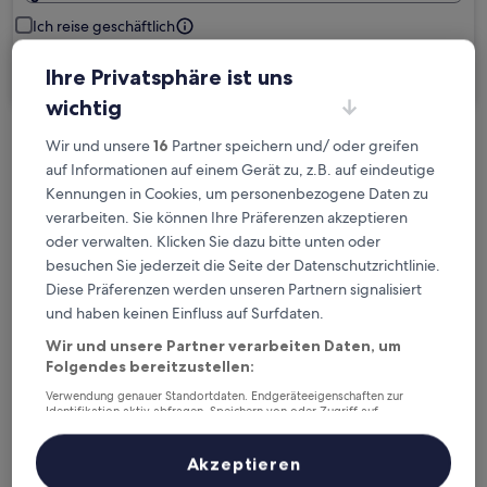
Ich reise geschäftlich
Suchen
Ihre Privatsphäre ist uns
wichtig
Wir und unsere
16
Partner speichern und/ oder greifen
Kostenlose Stornierung bei
auf Informationen auf einem Gerät zu, z.B. auf eindeutige
Planänderungen
Kennungen in Cookies, um personenbezogene Daten zu
verarbeiten. Sie können Ihre Präferenzen akzeptieren
Verdiene Prämien für jede
oder verwalten. Klicken Sie dazu bitte unten oder
wahrgenommene Übernachtung
besuchen Sie jederzeit die Seite der Datenschutzrichtlinie.
Diese Präferenzen werden unseren Partnern signalisiert
und haben keinen Einfluss auf Surfdaten.
Mehr sparen mit Preisen für Mitglieder
Wir und unsere Partner verarbeiten Daten, um
Folgendes bereitzustellen:
Verwendung genauer Standortdaten. Endgeräteeigenschaften zur
Überprüfe die Preise für diese Daten
Identifikation aktiv abfragen. Speichern von oder Zugriff auf
Informationen auf einem Endgerät. Personalisierte Werbung und
Inhalte, Messung von Werbeleistung und der Performance von Inhalten,
Heute
Morgen
Zielgruppenforschung sowie Entwicklung und Verbesserung von
Akzeptieren
Angeboten.
7. Aug. - 8. Aug.
8. Aug. - 9. Aug.