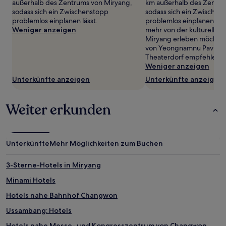
wurde.
außerhalb des Zentrums von Miryang,
km außerhalb des Zentru
Preise
sodass sich ein Zwischenstopp
sodass sich ein Zwischen
und
problemlos einplanen lässt.
problemlos einplanen läs
Verfügbarkeiten
Weniger anzeigen
mehr von der kulturellen 
können
Miryang erleben möchtest
sich
von Yeongnamnu Pavilion
ändern.
Theaterdorf empfehlensw
Es
Weniger anzeigen
können
Unterkünfte anzeigen
Unterkünfte anzeigen
zusätzliche
Bedingungen
gelten.
Weiter erkunden
Unterkünfte
Mehr Möglichkeiten zum Buchen
3-Sterne-Hotels in Miryang
Minami Hotels
Hotels nahe Bahnhof Changwon
Ussambang: Hotels
Hotels nahe Messe- und Kongresszentrum von Changwon