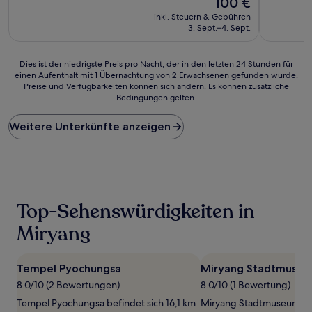
100 €
10,
Preis
Außergewö
inkl. Steuern & Gebühren
beträgt
(1
3. Sept.–4. Sept.
100 €
Bewertun
Dies
Dies ist der niedrigste Preis pro Nacht, der in den letzten 24 Stunden für
einen Aufenthalt mit 1 Übernachtung von 2 Erwachsenen gefunden wurde.
ist
Preise und Verfügbarkeiten können sich ändern. Es können zusätzliche
der
Bedingungen gelten.
niedrigste
Preis
Weitere Unterkünfte anzeigen
pro
Nacht,
der
in
den
letzten
24 Stunden
Top-Sehenswürdigkeiten in
für
einen
Miryang
Aufenthalt
mit
1 Übernachtung
Tempel Pyochungsa
Miryang Stadtmuse
von
8.0/10 (2 Bewertungen)
8.0/10 (1 Bewertung)
2 Erwachsenen
gefunden
Tempel Pyochungsa befindet sich 16,1 km
Miryang Stadtmuseum bef