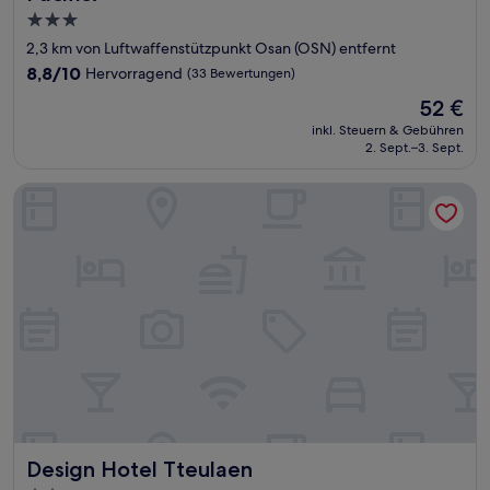
3.0-
Sterne-
2,3 km von Luftwaffenstützpunkt Osan (OSN) entfernt
Unterkunft
8.8
8,8/10
Hervorragend
(33 Bewertungen)
von
Der
52 €
10,
Preis
Hervorragend,
inkl. Steuern & Gebühren
beträgt
2. Sept.–3. Sept.
(33
52 €
Bewertungen)
Design Hotel Tteulaen
Design Hotel Tteulaen
Design Hotel Tteulaen