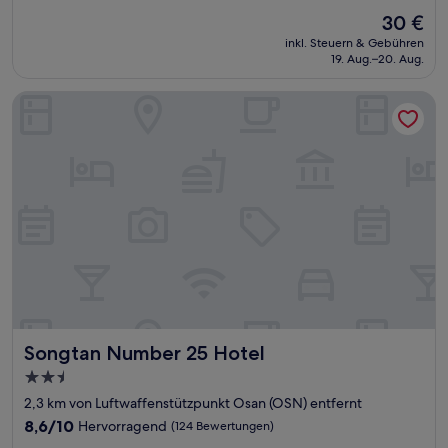
von
Der
30 €
10,
Preis
Wunderbar,
inkl. Steuern & Gebühren
beträgt
19. Aug.–20. Aug.
(43
30 €
Bewertungen)
Songtan Number 25 Hotel
Songtan Number 25 Hotel
Songtan Number 25 Hotel
2.5-
Sterne-
2,3 km von Luftwaffenstützpunkt Osan (OSN) entfernt
Unterkunft
8.6
8,6/10
Hervorragend
(124 Bewertungen)
von