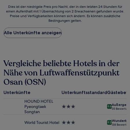
Dies
Dies ist der niedrigste Preis pro Nacht, der in den letzten 24 Stunden für
einen Aufenthalt mit 1 Übernachtung von 2 Erwachsenen gefunden wurde.
ist
Preise und Verfügbarkeiten können sich ändern. Es können zusätzliche
der
Bedingungen gelten.
niedrigste
Preis
Alle Unterkünfte anzeigen
pro
Nacht,
der
in
den
letzten
Vergleiche beliebte Hotels in der
24 Stunden
für
Nähe von Luftwaffenstützpunkt
einen
Osan (OSN)
Aufenthalt
mit
1 Übernachtung
Unterkünfte
Unterkunftsstandard
Gästebew
von
2 Erwachsenen
HOUND HOTEL
Außergewö
gefunden
Pyeongtaek
3.0-
9.6
35 Bewertun
wurde.
Songtan
Sterne-
Preise
Unterkunft
Wunderba
und
World Tourist Hotel
3.0-
9.2
138 Bewertu
Verfügbarkeiten
Sterne-