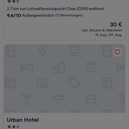
2.5-
Sterne-
2,7 km von Luftwaffenstützpunkt Osan (OSN) entfernt
Unterkunft
9.6
9,6/10
Außergewöhnlich
(17 Bewertungen)
von
Der
30 €
10,
Preis
Außergewöhnlich,
inkl. Steuern & Gebühren
beträgt
19. Aug.–20. Aug.
(17
30 €
Bewertungen)
Urban Hotel
Urban Hotel
Urban Hotel
2.5-