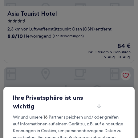
Asia Tourist Hotel
Asia Tourist Hotel
3.5-
Sterne-
2,3 km von Luftwaffenstützpunkt Osan (OSN) entfernt
Unterkunft
8.8
8,8/10
Hervorragend
(177 Bewertungen)
von
Der
84 €
10,
Preis
Hervorragend,
inkl. Steuern & Gebühren
beträgt
9. Aug.–10. Aug.
(177
84 €
Bewertungen)
Hotel Amigo Pyeongtaek Songtan
Ihre Privatsphäre ist uns
wichtig
Wir und unsere
16
Partner speichern und/ oder greifen
auf Informationen auf einem Gerät zu, z.B. auf eindeutige
Kennungen in Cookies, um personenbezogene Daten zu
verarbeiten. Sie können Ihre Präferenzen akzeptieren