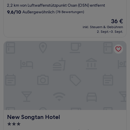
Sterne-
2,2 km von Luftwaffenstützpunkt Osan (OSN) entfernt
Unterkunft
9.6
9,6/10
Außergewöhnlich
(78 Bewertungen)
von
Der
36 €
10,
Preis
Außergewöhnlich,
inkl. Steuern & Gebühren
beträgt
2. Sept.–3. Sept.
(78
36 €
Bewertungen)
New Songtan Hotel
New Songtan Hotel
New Songtan Hotel
3.0-