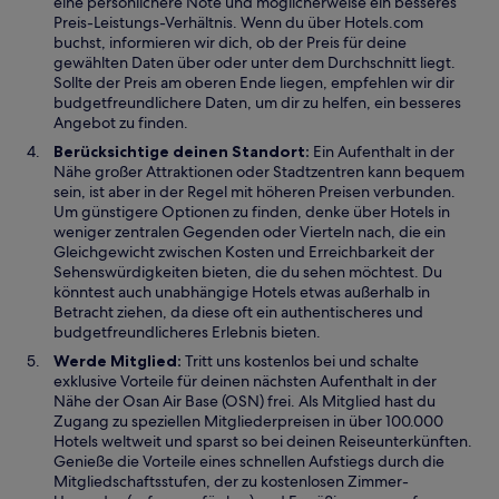
eine persönlichere Note und möglicherweise ein besseres
Preis-Leistungs-Verhältnis. Wenn du über Hotels.com
buchst, informieren wir dich, ob der Preis für deine
gewählten Daten über oder unter dem Durchschnitt liegt.
Sollte der Preis am oberen Ende liegen, empfehlen wir dir
budgetfreundlichere Daten, um dir zu helfen, ein besseres
Angebot zu finden.
Berücksichtige deinen Standort:
Ein Aufenthalt in der
Nähe großer Attraktionen oder Stadtzentren kann bequem
sein, ist aber in der Regel mit höheren Preisen verbunden.
Um günstigere Optionen zu finden, denke über Hotels in
weniger zentralen Gegenden oder Vierteln nach, die ein
Gleichgewicht zwischen Kosten und Erreichbarkeit der
Sehenswürdigkeiten bieten, die du sehen möchtest. Du
könntest auch unabhängige Hotels etwas außerhalb in
Betracht ziehen, da diese oft ein authentischeres und
budgetfreundlicheres Erlebnis bieten.
Werde Mitglied:
Tritt uns kostenlos bei und schalte
exklusive Vorteile für deinen nächsten Aufenthalt in der
Nähe der Osan Air Base (OSN) frei. Als Mitglied hast du
Zugang zu speziellen Mitgliederpreisen in über 100.000
Hotels weltweit und sparst so bei deinen Reiseunterkünften.
Genieße die Vorteile eines schnellen Aufstiegs durch die
Mitgliedschaftsstufen, der zu kostenlosen Zimmer-