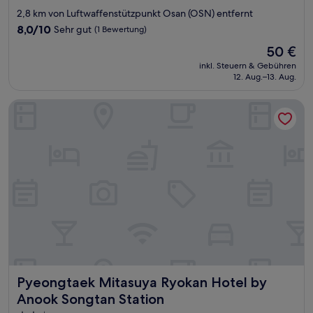
Sterne-
2,8 km von Luftwaffenstützpunkt Osan (OSN) entfernt
Unterkunft
8.0
8,0/10
Sehr gut
(1 Bewertung)
von
Der
50 €
10,
Preis
Sehr
inkl. Steuern & Gebühren
beträgt
12. Aug.–13. Aug.
gut,
50 €
(1
Bewertung)
Pyeongtaek Mitasuya Ryokan Hotel by Anook Songtan Stati
Pyeongtaek Mitasuya Ryokan Hotel by Anook Songtan Sta
Pyeongtaek Mitasuya Ryokan Hotel by
Anook Songtan Station