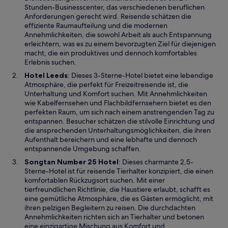
i
Stunden-Businesscenter, das verschiedenen beruflichen
n
Anforderungen gerecht wird. Reisende schätzen die
e
effiziente Raumaufteilung und die modernen
i
Annehmlichkeiten, die sowohl Arbeit als auch Entspannung
n
erleichtern, was es zu einem bevorzugten Ziel für diejenigen
e
macht, die ein produktives und dennoch komfortables
m
Erlebnis suchen.
n
W
Hotel Leeds
: Dieses 3-Sterne-Hotel bietet eine lebendige
e
i
Atmosphäre, die perfekt für Freizeitreisende ist, die
u
r
Unterhaltung und Komfort suchen. Mit Annehmlichkeiten
e
d
wie Kabelfernsehen und Flachbildfernsehern bietet es den
n
i
perfekten Raum, um sich nach einem anstrengenden Tag zu
F
n
entspannen. Besucher schätzen die stilvolle Einrichtung und
e
e
die ansprechenden Unterhaltungsmöglichkeiten, die ihren
n
i
Aufenthalt bereichern und eine lebhafte und dennoch
s
n
entspannende Umgebung schaffen.
t
e
W
Songtan Number 25 Hotel
: Dieses charmante 2,5-
e
m
i
Sterne-Hotel ist für reisende Tierhalter konzipiert, die einen
r
n
r
komfortablen Rückzugsort suchen. Mit einer
g
e
d
tierfreundlichen Richtlinie, die Haustiere erlaubt, schafft es
e
u
i
eine gemütliche Atmosphäre, die es Gästen ermöglicht, mit
ö
e
n
ihren pelzigen Begleitern zu reisen. Die durchdachten
f
n
e
Annehmlichkeiten richten sich an Tierhalter und betonen
f
F
i
eine einzigartige Mischung aus Komfort und
n