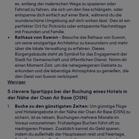
m
d
es, entlang der malerischen Wege zu spazieren oder
n
i
Fahrrad zu fahren, die sich um den See schlängeln, oder
e
n
entspanne dich einfach auf einer Bank, während du die
u
e
wunderschöne Umgebung auf dich wirken lässt. Dies ist ein
e
i
perfekter Ort für Picknicks oder entspannte Nachmittage
n
n
mit Freunden und Familie.
F
W
e
Rathaus von Suwon
– Besuche das Rathaus von Suwon,
e
i
m
um seine einzigartige Architektur zu bewundern und mehr
n
r
n
über die lokale Verwaltung zu erfahren. Dieses
s
d
e
Bürgergebäude steht als Symbol für das Engagement der
t
i
u
Stadt für Gemeinschaft und öffentlichen Dienst. Nimm dir
e
n
e
einen Moment Zeit, um die nahegelegenen Gebiete zu
r
e
n
erkunden und die lebendige Atmosphäre zu genießen, die
g
i
F
den Geist von Suwon verkörpert.
e
n
e
Weniger
ö
e
n
5 clevere Spartipps bei der Buchung eines Hotels in
f
m
s
der Nähe der Osan Air Base (OSN)
f
n
t
n
e
e
Buche zu den günstigsten Zeiten:
Um günstige Flüge
e
u
r
und Hotelangebote in der Nähe der Osan Air Base (OSN) zu
t
e
g
sichern, ist es ratsam, Buchungen mehrere Monate im
n
e
Voraus vorzunehmen. Frühzeitiges Buchen führt oft zu
F
ö
niedrigeren Preisen. Zusätzlich kannst du Geld sparen,
e
f
indem du außerhalb der Hauptsaison reist und Feiertage,
n
f