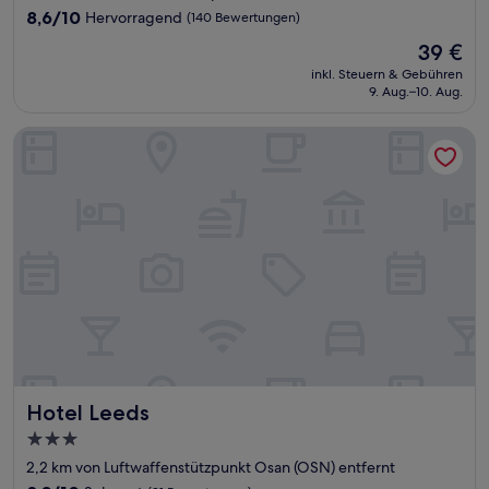
Unterkunft
8.6
8,6/10
Hervorragend
(140 Bewertungen)
von
Der
39 €
10,
Preis
Hervorragend,
inkl. Steuern & Gebühren
beträgt
9. Aug.–10. Aug.
(140
39 €
Bewertungen)
Hotel Leeds
Hotel Leeds
Hotel Leeds
3.0-
Sterne-
2,2 km von Luftwaffenstützpunkt Osan (OSN) entfernt
Unterkunft