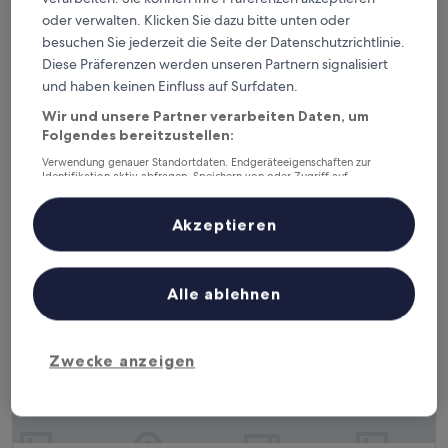
oder verwalten. Klicken Sie dazu bitte unten oder
Hotel Amigo Pyeongtaek Songtan
Hotel Amigo Pyeongtaek Songtan
besuchen Sie jederzeit die Seite der Datenschutzrichtlinie.
3.5-
Diese Präferenzen werden unseren Partnern signalisiert
Sterne-
2,3 km von Luftwaffenstützpunkt Osan (OSN) entfernt
und haben keinen Einfluss auf Surfdaten.
Unterkunft
10.0
10/10
Außergewöhnlich
(4 Bewertungen)
Wir und unsere Partner verarbeiten Daten, um
von
Der
41 €
Folgendes bereitzustellen:
10,
Preis
Außergewöhnlich,
inkl. Steuern & Gebühren
Verwendung genauer Standortdaten. Endgeräteeigenschaften zur
beträgt
12. Aug.–13. Aug.
(4
Identifikation aktiv abfragen. Speichern von oder Zugriff auf
41 €
Bewertungen)
Informationen auf einem Endgerät. Personalisierte Werbung und
Inhalte, Messung von Werbeleistung und der Performance von Inhalten,
HOUND HOTEL Pyeongtaek Songtan
Zielgruppenforschung sowie Entwicklung und Verbesserung von
Akzeptieren
Angeboten.
Liste der Partner (Lieferanten)
Alle ablehnen
Zwecke anzeigen