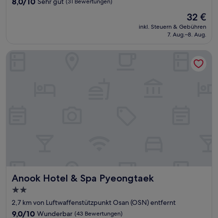
8.0
8,0/10
Sehr gut
(31 Bewertungen)
von
Der
32 €
10,
Preis
Sehr
inkl. Steuern & Gebühren
beträgt
7. Aug.–8. Aug.
gut,
32 €
(31
Bewertungen)
Anook Hotel & Spa Pyeongtaek
Anook Hotel & Spa Pyeongtaek
Anook Hotel & Spa Pyeongtaek
2.0-
Sterne-
2,7 km von Luftwaffenstützpunkt Osan (OSN) entfernt
Unterkunft
9.0
9,0/10
Wunderbar
(43 Bewertungen)