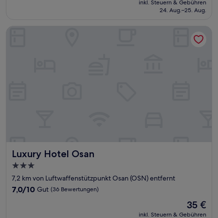
Wunderbar,
inkl. Steuern & Gebühren
beträgt
24. Aug.–25. Aug.
(54
153 €
Bewertungen)
Luxury Hotel Osan
Luxury Hotel Osan
Luxury Hotel Osan
3.0-
Sterne-
7,2 km von Luftwaffenstützpunkt Osan (OSN) entfernt
Unterkunft
7.0
7,0/10
Gut
(36 Bewertungen)
von
Der
35 €
10,
Preis
Gut,
inkl. Steuern & Gebühren