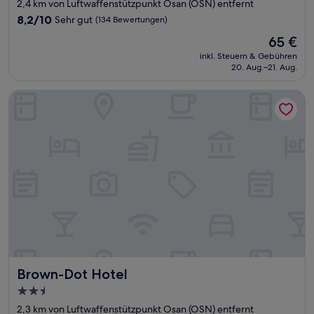
Sterne-
2,4 km von Luftwaffenstützpunkt Osan (OSN) entfernt
Unterkunft
8.2
8,2/10
Sehr gut
(134 Bewertungen)
von
Der
65 €
10,
Preis
Sehr
inkl. Steuern & Gebühren
beträgt
20. Aug.–21. Aug.
gut,
65 €
(134
Bewertungen)
Brown-Dot Hotel
Brown-Dot Hotel
Brown-Dot Hotel
2.5-
Sterne-
2,3 km von Luftwaffenstützpunkt Osan (OSN) entfernt