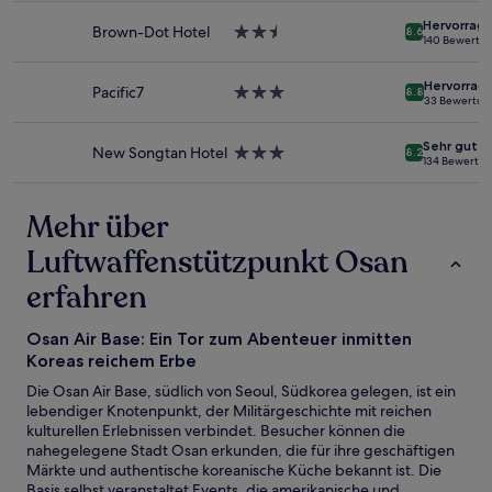
können
Unterkunft
Hervorrag
sich
Brown-Dot Hotel
2.5-
8.6
140 Bewertu
ändern.
Sterne-
Es
Unterkunft
können
Hervorrag
Pacific7
3.0-
8.8
33 Bewertun
zusätzliche
Sterne-
Bedingungen
Unterkunft
gelten.
Sehr gut
New Songtan Hotel
3.0-
8.2
134 Bewertu
Sterne-
Unterkunft
Mehr über
Luftwaffenstützpunkt Osan
erfahren
Osan Air Base: Ein Tor zum Abenteuer inmitten
Koreas reichem Erbe
Die Osan Air Base, südlich von Seoul, Südkorea gelegen, ist ein
lebendiger Knotenpunkt, der Militärgeschichte mit reichen
kulturellen Erlebnissen verbindet. Besucher können die
nahegelegene Stadt Osan erkunden, die für ihre geschäftigen
Märkte und authentische koreanische Küche bekannt ist. Die
Basis selbst veranstaltet Events, die amerikanische und