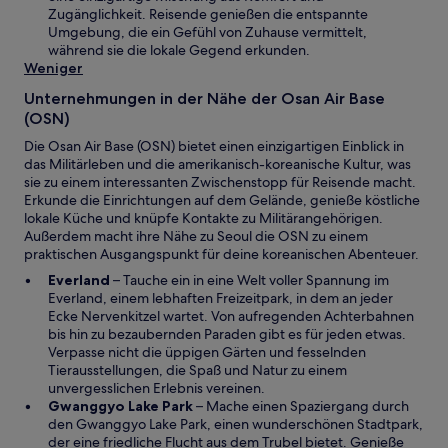
e
n
Zugänglichkeit. Reisende genießen die entspannte
e
n
e
Umgebung, die ein Gefühl von Zuhause vermittelt,
t
s
m
während sie die lokale Gegend erkunden.
t
n
Weniger
e
e
r
Unternehmungen in der Nähe der Osan Air Base
u
g
(OSN)
e
e
n
Die Osan Air Base (OSN) bietet einen einzigartigen Einblick in
ö
F
das Militärleben und die amerikanisch-koreanische Kultur, was
f
e
sie zu einem interessanten Zwischenstopp für Reisende macht.
f
n
Erkunde die Einrichtungen auf dem Gelände, genieße köstliche
n
s
lokale Küche und knüpfe Kontakte zu Militärangehörigen.
e
t
Außerdem macht ihre Nähe zu Seoul die OSN zu einem
t
e
praktischen Ausgangspunkt für deine koreanischen Abenteuer.
r
W
Everland
– Tauche ein in eine Welt voller Spannung im
g
i
Everland, einem lebhaften Freizeitpark, in dem an jeder
e
r
Ecke Nervenkitzel wartet. Von aufregenden Achterbahnen
ö
d
bis hin zu bezaubernden Paraden gibt es für jeden etwas.
f
i
Verpasse nicht die üppigen Gärten und fesselnden
f
n
Tierausstellungen, die Spaß und Natur zu einem
n
e
unvergesslichen Erlebnis vereinen.
e
i
W
Gwanggyo Lake Park
– Mache einen Spaziergang durch
t
n
i
den Gwanggyo Lake Park, einen wunderschönen Stadtpark,
e
r
der eine friedliche Flucht aus dem Trubel bietet. Genieße