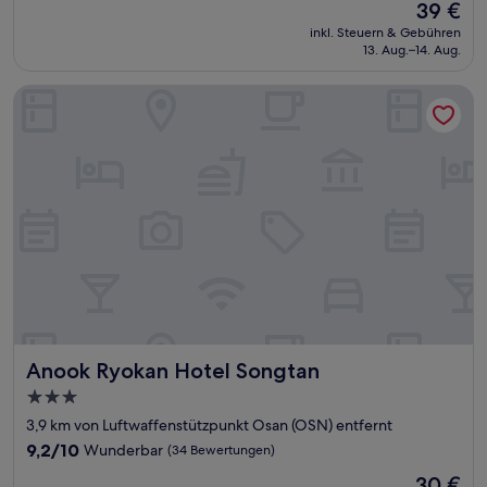
Der
39 €
10,
Preis
Hervorragend,
inkl. Steuern & Gebühren
beträgt
13. Aug.–14. Aug.
(124
39 €
Bewertungen)
Anook Ryokan Hotel Songtan
Anook Ryokan Hotel Songtan
Anook Ryokan Hotel Songtan
3.0-
Sterne-
3,9 km von Luftwaffenstützpunkt Osan (OSN) entfernt
Unterkunft
9.2
9,2/10
Wunderbar
(34 Bewertungen)
von
Der
30 €
10,