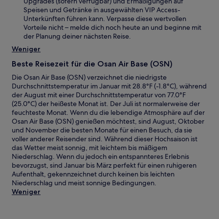
Upgrades (sofern verfügbar) und Ermäßigungen auf
Speisen und Getränke in ausgewählten VIP Access-
Unterkünften führen kann. Verpasse diese wertvollen
Vorteile nicht – melde dich noch heute an und beginne mit
der Planung deiner nächsten Reise.
Weniger
Beste Reisezeit für die Osan Air Base (OSN)
Die Osan Air Base (OSN) verzeichnet die niedrigste
Durchschnittstemperatur im Januar mit 28.8°F (-1.8°C), während
der August mit einer Durchschnittstemperatur von 77.0°F
(25.0°C) der heißeste Monat ist. Der Juli ist normalerweise der
feuchteste Monat. Wenn du die lebendige Atmosphäre auf der
Osan Air Base (OSN) genießen möchtest, sind August, Oktober
und November die besten Monate für einen Besuch, da sie
voller anderer Reisender sind. Während dieser Hochsaison ist
das Wetter meist sonnig, mit leichtem bis mäßigem
Niederschlag. Wenn du jedoch ein entspannteres Erlebnis
bevorzugst, sind Januar bis März perfekt für einen ruhigeren
Aufenthalt, gekennzeichnet durch keinen bis leichten
Niederschlag und meist sonnige Bedingungen.
Weniger