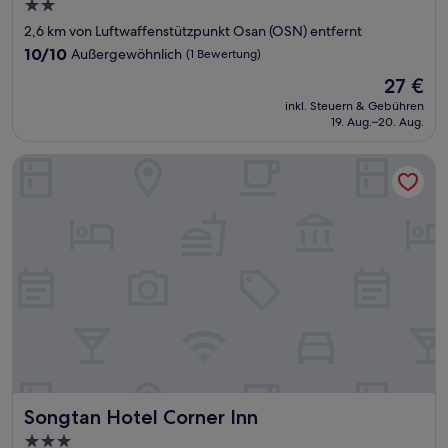
2.0-
Sterne-
2,6 km von Luftwaffenstützpunkt Osan (OSN) entfernt
Unterkunft
10.0
10/10
Außergewöhnlich
(1 Bewertung)
von
Der
27 €
10,
Preis
Außergewöhnlich,
inkl. Steuern & Gebühren
beträgt
19. Aug.–20. Aug.
(1
27 €
Bewertung)
Songtan Hotel Corner Inn
Songtan Hotel Corner Inn
Songtan Hotel Corner Inn
3.0-