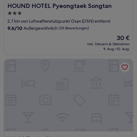
HOUND HOTEL Pyeongtaek Songtan
HOUND HOTEL Pyeongtaek Songtan
3.0-
Sterne-
2,7 km von Luftwaffenstützpunkt Osan (OSN) entfernt
Unterkunft
9.6
9,6/10
Außergewöhnlich
(35 Bewertungen)
von
Der
30 €
10,
Preis
Außergewöhnlich,
inkl. Steuern & Gebühren
beträgt
9. Aug.–10. Aug.
(35
30 €
Bewertungen)
World Tourist Hotel