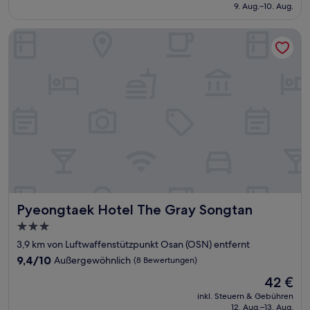
beträgt
9. Aug.–10. Aug.
(36
35 €
Bewertungen)
Pyeongtaek Hotel The Gray Songtan
Pyeongtaek Hotel The Gray Songtan
Pyeongtaek Hotel The Gray Songtan
3.0-
Sterne-
3,9 km von Luftwaffenstützpunkt Osan (OSN) entfernt
Unterkunft
9.4
9,4/10
Außergewöhnlich
(8 Bewertungen)
von
Der
42 €
10,
Preis
Außergewöhnlich,
inkl. Steuern & Gebühren
beträgt
12. Aug.–13. Aug.
(8