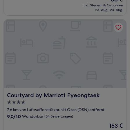
Preis
Wunderbar,
inkl. Steuern & Gebühren
beträgt
23. Aug.–24. Aug.
(34
30 €
Bewertungen)
Courtyard by Marriott Pyeongtaek
Courtyard by Marriott Pyeongtaek
Courtyard by Marriott Pyeongtaek
4.0-
Sterne-
7,6 km von Luftwaffenstützpunkt Osan (OSN) entfernt
Unterkunft
9.0
9,0/10
Wunderbar
(54 Bewertungen)
von
Der
153 €
10,
Preis