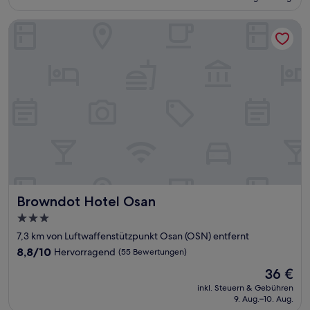
42 €
Bewertungen)
Browndot Hotel Osan
Browndot Hotel Osan
Browndot Hotel Osan
3.0-
Sterne-
7,3 km von Luftwaffenstützpunkt Osan (OSN) entfernt
Unterkunft
8.8
8,8/10
Hervorragend
(55 Bewertungen)
von
Der
36 €
10,
Preis
Hervorragend,
inkl. Steuern & Gebühren
beträgt
9. Aug.–10. Aug.
(55
36 €