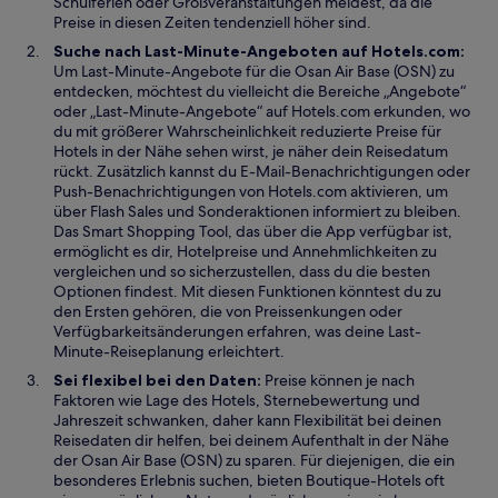
Schulferien oder Großveranstaltungen meidest, da die
s
n
Preise in diesen Zeiten tendenziell höher sind.
t
e
Suche nach Last-Minute-Angeboten auf Hotels.com:
e
t
Um Last-Minute-Angebote für die Osan Air Base (OSN) zu
r
entdecken, möchtest du vielleicht die Bereiche „Angebote“
g
oder „Last-Minute-Angebote“ auf Hotels.com erkunden, wo
e
du mit größerer Wahrscheinlichkeit reduzierte Preise für
ö
Hotels in der Nähe sehen wirst, je näher dein Reisedatum
f
rückt. Zusätzlich kannst du E-Mail-Benachrichtigungen oder
f
Push-Benachrichtigungen von Hotels.com aktivieren, um
n
über Flash Sales und Sonderaktionen informiert zu bleiben.
e
Das Smart Shopping Tool, das über die App verfügbar ist,
t
ermöglicht es dir, Hotelpreise und Annehmlichkeiten zu
vergleichen und so sicherzustellen, dass du die besten
Optionen findest. Mit diesen Funktionen könntest du zu
den Ersten gehören, die von Preissenkungen oder
Verfügbarkeitsänderungen erfahren, was deine Last-
Minute-Reiseplanung erleichtert.
Sei flexibel bei den Daten:
Preise können je nach
Faktoren wie Lage des Hotels, Sternebewertung und
Jahreszeit schwanken, daher kann Flexibilität bei deinen
Reisedaten dir helfen, bei deinem Aufenthalt in der Nähe
der Osan Air Base (OSN) zu sparen. Für diejenigen, die ein
besonderes Erlebnis suchen, bieten Boutique-Hotels oft