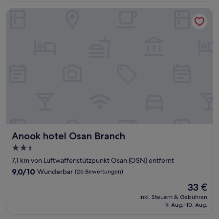
Bewertungen)
Anook hotel Osan Branch
Anook hotel Osan Branch
Anook hotel Osan Branch
2.5-
Sterne-
7,1 km von Luftwaffenstützpunkt Osan (OSN) entfernt
Unterkunft
9.0
9,0/10
Wunderbar
(26 Bewertungen)
von
Der
33 €
10,
Preis
Wunderbar,
inkl. Steuern & Gebühren
beträgt
9. Aug.–10. Aug.
(26
33 €
Bewertungen)