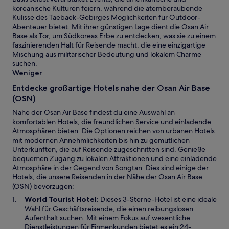
koreanische Kulturen feiern, während die atemberaubende
Kulisse des Taebaek-Gebirges Möglichkeiten für Outdoor-
Abenteuer bietet. Mit ihrer günstigen Lage dient die Osan Air
Base als Tor, um Südkoreas Erbe zu entdecken, was sie zu einem
faszinierenden Halt für Reisende macht, die eine einzigartige
Mischung aus militärischer Bedeutung und lokalem Charme
suchen.
Weniger
Entdecke großartige Hotels nahe der Osan Air Base
(OSN)
Nahe der Osan Air Base findest du eine Auswahl an
komfortablen Hotels, die freundlichen Service und einladende
Atmosphären bieten. Die Optionen reichen von urbanen Hotels
mit modernen Annehmlichkeiten bis hin zu gemütlichen
Unterkünften, die auf Reisende zugeschnitten sind. Genieße
bequemen Zugang zu lokalen Attraktionen und eine einladende
Atmosphäre in der Gegend von Songtan. Dies sind einige der
Hotels, die unsere Reisenden in der Nähe der Osan Air Base
(OSN) bevorzugen:
W
World Tourist Hotel
: Dieses 3-Sterne-Hotel ist eine ideale
i
Wahl für Geschäftsreisende, die einen reibungslosen
r
Aufenthalt suchen. Mit einem Fokus auf wesentliche
d
Dienstleistungen für Firmenkunden bietet es ein 24-