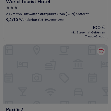
World Tourist Hotel
World Tourist Hotel
3.0-
Sterne-
2,1 km von Luftwaffenstützpunkt Osan (OSN) entfernt
Unterkunft
9.2
9,2/10
Wunderbar
(138 Bewertungen)
von
Der
100 €
10,
Preis
Wunderbar,
inkl. Steuern & Gebühren
beträgt
7. Aug.–8. Aug.
(138
100 €
Bewertungen)
Pacific7
Pacific7
Pacific7