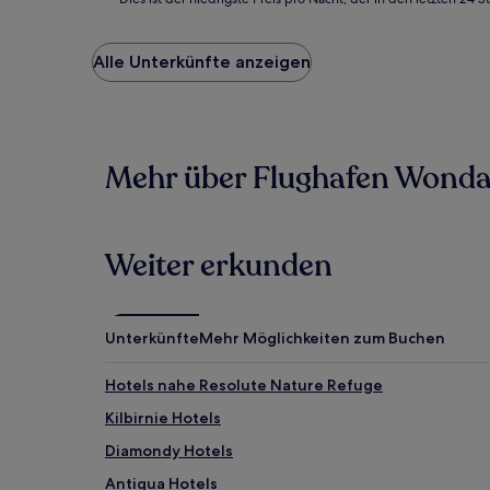
ist
der
niedrigste
Alle Unterkünfte anzeigen
Preis
pro
Nacht,
der
in
Mehr über Flughafen Wonda
den
letzten
24 Stunden
für
einen
Weiter erkunden
Aufenthalt
mit
1 Übernachtung
von
Unterkünfte
Mehr Möglichkeiten zum Buchen
2 Erwachsenen
gefunden
Hotels nahe Resolute Nature Refuge
wurde.
Preise
Kilbirnie Hotels
und
Diamondy Hotels
Verfügbarkeiten
können
Antigua Hotels