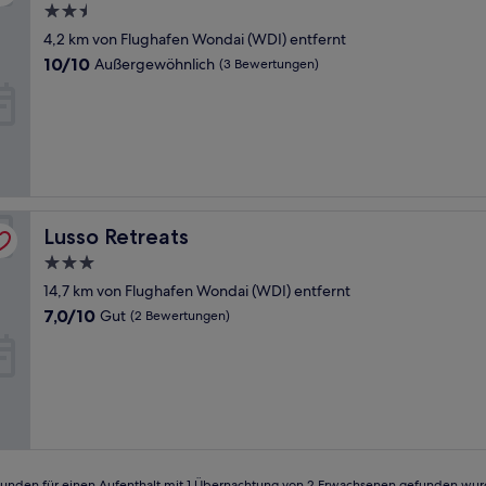
2.5-
Sterne-
4,2 km von Flughafen Wondai (WDI) entfernt
Unterkunft
10.0
10/10
Außergewöhnlich
(3 Bewertungen)
von
10,
Außergewöhnlich,
(3
Bewertungen)
Lusso Retreats
Lusso Retreats
3.0-
Sterne-
14,7 km von Flughafen Wondai (WDI) entfernt
Unterkunft
7.0
7,0/10
Gut
(2 Bewertungen)
von
10,
Gut,
(2
Bewertungen)
24 Stunden für einen Aufenthalt mit 1 Übernachtung von 2 Erwachsenen gefunden wu