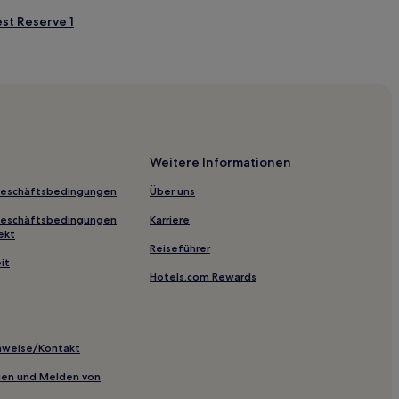
st Reserve 1
Weitere Informationen
Geschäftsbedingungen
Über uns
Refuge
Geschäftsbedingungen
Karriere
ekt
Reiseführer
it
Hotels.com Rewards
inweise/Kontakt
inien und Melden von
Beach