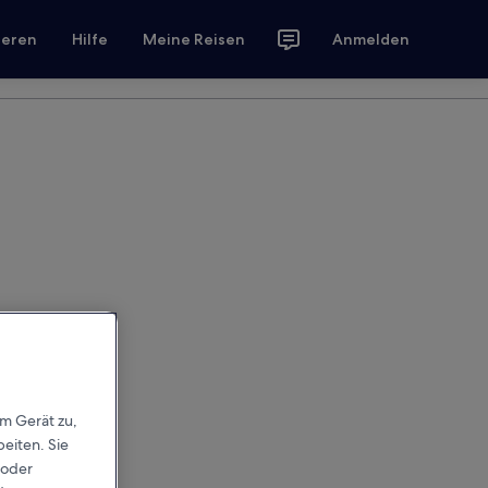
ieren
Hilfe
Meine Reisen
Anmelden
em Gerät zu,
eiten. Sie
 oder