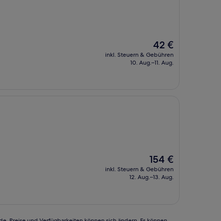
Der
42 €
Preis
inkl. Steuern & Gebühren
beträgt
10. Aug.–11. Aug.
42 €
Der
154 €
Preis
inkl. Steuern & Gebühren
beträgt
12. Aug.–13. Aug.
154 €
rde. Preise und Verfügbarkeiten können sich ändern. Es können