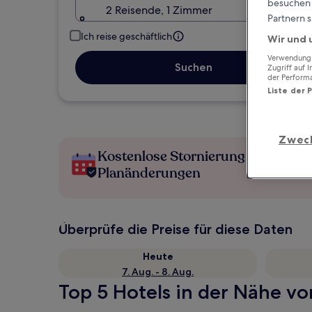
besuchen S
2 Reisende, 1 Zimmer
Partnern s
Ich reise geschäftlich
Wir und 
Verwendung g
Suchen
Zugriff auf 
der Perform
Liste der 
Zwec
Kostenlose Stornierung bei
Planänderungen
Überprüfe die Preise für diese Daten
Heute
7. Aug. - 8. Aug.
Top 5 Hotels in der Nähe vo