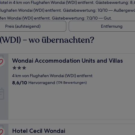
tel in 4 km von Flughafen Wondai (WDI) entfernt. Gästebewertung: 8
 Flughafen Wondai (WDI) entfernt. Gästebewertung: 10/10 — Außergewö
afen Wondai (WDI) entfernt. Gästebewertung: 7,0/10 — Gut.
Preis (aufsteigend)
Entfernung
 (WDI) – wo übernachten?
Wondai Accommodation Units and Villas
Wondai Accommodation Units and Villas
3.0-
Sterne-
4 km von Flughafen Wondai (WDI) entfernt
Unterkunft
8.6
8,6/10
Hervorragend
(174 Bewertungen)
von
10,
Hervorragend,
(174
Bewertungen)
Hotel Cecil Wondai
Hotel Cecil Wondai