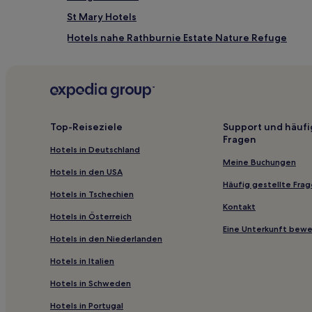
sich
ändern.
St Mary Hotels
Es
Hotels nahe Rathburnie Estate Nature Refuge
können
zusätzliche
Hotels nahe Tarong National Park
Bedingungen
gelten.
Marodian Hotels
Glan Devon Hotels
Golden Fleece Hotels
Top-Reiseziele
Support und häufi
Fragen
Hotels nahe Gympie
Hotels in Deutschland
Tansey Hotels
Meine Buchungen
Hotels in den USA
Malling Hotels
Häufig gestellte Fra
Hotels in Tschechien
Hotels nahe Ballara Park Nature Refuge
Kontakt
Hotels in Österreich
Motels in Brisbane
Eine Unterkunft bew
Hotels in den Niederlanden
Motels in Toowoomba
Hotels in Italien
Aparthotels in Mudjimba Beach
Hotels in Schweden
Ferienwohnungen in Hamilton
Hotels in Portugal
Aparthotels in Spring Hill