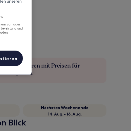
rden unseren
n:
chern von oder
rbeleistung und
boten.
ptieren
Mehr sparen mit Preisen für
Mitglieder
Nächstes Wochenende
14. Aug. - 16. Aug.
n Blick