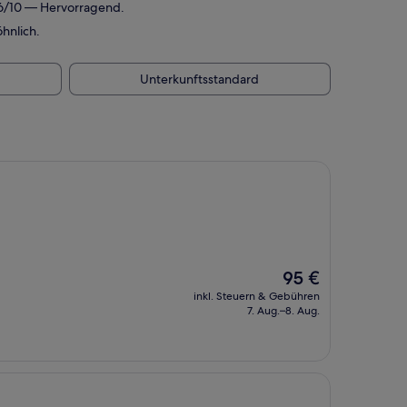
,6/10 — Hervorragend.
hnlich.
Unterkunftsstandard
Der
95 €
Preis
inkl. Steuern & Gebühren
beträgt
7. Aug.–8. Aug.
95 €