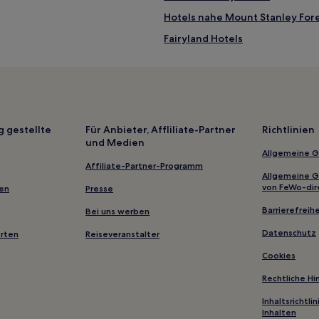
Hotels nahe Mount Stanley Fore
Fairyland Hotels
Glastonbury Hotels
Hotels nahe Gayndah
Mudlo Hotels
Veteran Hotels
g gestellte
Für Anbieter, Affliliate-Partner
Richtlinien
und Medien
Canaga Hotels
Allgemeine 
Hotels nahe Rivendell Nature 
Affiliate-Partner-Programm
Allgemeine 
Hotels nahe Kingaroy
von FeWo-dir
gen
Presse
Motels in Bundaberg
Barrierefreihe
Bei uns werben
Ferienwohnungen in Bargara
Datenschutz
erten
Reiseveranstalter
Motels in Mudjimba Beach
Cookies
Aparthotels in Yaroomba Beach
Rechtliche H
Motels in Chinchilla
Inhaltsrichtl
Inhalten
Aparthotels in Maroochydore 