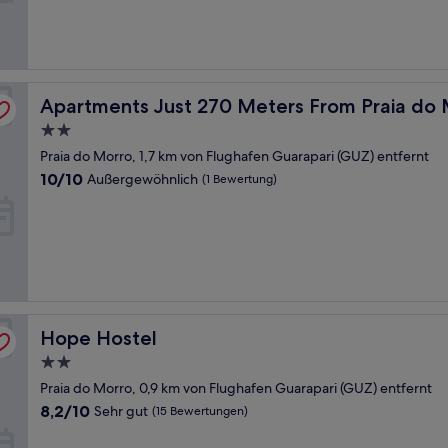
(4
Bewertungen)
 Guarapari - Epus
Apartments Just 270 Meters From Praia do Morro, Guar
Apartments Just 270 Meters From Praia do M
2.0-
Sterne-
Praia do Morro, 1,7 km von Flughafen Guarapari (GUZ) entfernt
Unterkunft
10.0
10/10
Außergewöhnlich
(1 Bewertung)
von
10,
Außergewöhnlich,
(1
Bewertung)
Hope Hostel
Hope Hostel
2.0-
Sterne-
Praia do Morro, 0,9 km von Flughafen Guarapari (GUZ) entfernt
Unterkunft
8.2
8,2/10
Sehr gut
(15 Bewertungen)
von
10,