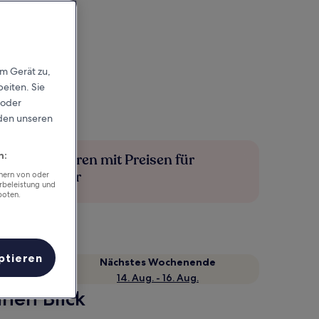
em Gerät zu,
eiten. Sie
 oder
rden unseren
n:
Mehr sparen mit Preisen für
Mitglieder
chern von oder
rbeleistung und
boten.
ptieren
Nächstes Wochenende
14. Aug. - 16. Aug.
inen Blick