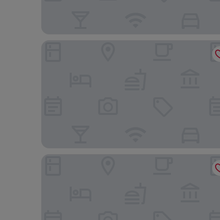
Apartments Just 270 Meters From Praia do Morro,
Hope Hostel