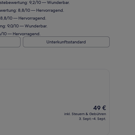
 Gästebewertung: 9,2/10 — Wunderbar.
bewertung: 8,8/10 — Hervorragend.
: 8,8/10 — Hervorragend.
ung: 9,0/10 — Wunderbar.
,6/10 — Hervorragend.
Unterkunftsstandard
Der
49 €
Preis
inkl. Steuern & Gebühren
beträgt
3. Sept.–4. Sept.
49 €