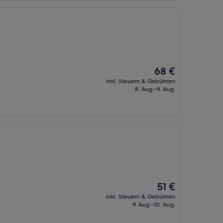
Der
68 €
Preis
inkl. Steuern & Gebühren
beträgt
8. Aug.–9. Aug.
68 €
Der
51 €
Preis
inkl. Steuern & Gebühren
beträgt
9. Aug.–10. Aug.
51 €