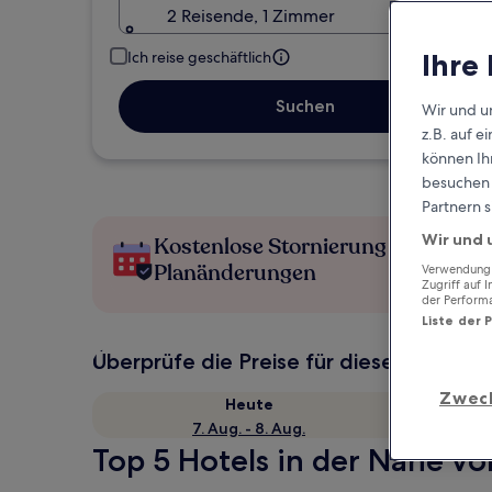
2 Reisende, 1 Zimmer
Ihre
Ich reise geschäftlich
Suchen
Wir und u
z.B. auf 
können Ihr
besuchen S
Partnern s
Wir und 
Kostenlose Stornierung bei
Planänderungen
Verwendung g
Zugriff auf 
der Perform
Liste der 
Überprüfe die Preise für diese Daten
Zwec
Heute
7. Aug. - 8. Aug.
Top 5 Hotels in der Nähe vo