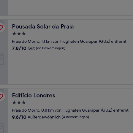
(178
Bewertungen)
Pousada Solar da Praia
Pousada Solar da Praia
3.0-
Sterne-
Praia do Morro, 1,1 km von Flughafen Guarapari (GUZ) entfernt
Unterkunft
7.8
7,8/10
Gut
(66 Bewertungen)
von
10,
Gut,
(66
Bewertungen)
Edifício Londres
Edifício Londres
3.0-
Sterne-
Praia do Morro, 0,8 km von Flughafen Guarapari (GUZ) entfernt
Unterkunft
9.6
9,6/10
Außergewöhnlich
(4 Bewertungen)
von
10,
Außergewöhnlich,