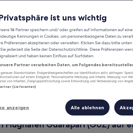
 Privatsphäre ist uns wichtig
nsere
16
Partner speichern und/ oder greifen auf Informationen auf ein
eindeutige Kennungen in Cookies, um personenbezogene Daten zu verarb
e Präferenzen akzeptieren oder verwalten. Klicken Sie dazu bitte unten
ie jederzeit die Seite der Datenschutzrichtlinie. Diese Präferenzen we
ignalisiert und haben keinen Einfluss auf Surfdaten.
unsere Partner verarbeiten Daten, um Folgendes bereitzustelle
Verdiene Prämien für jede
wahrgenommene Übernachtung
enauer Standortdaten. Endgeräteeigenschaften zur Identifikation aktiv abfragen. Spei
Informationen auf einem Endgerät. Personalisierte Werbung und Inhalte, Messung von We
ance von Inhalten, Zielgruppenforschung sowie Entwicklung und Verbesserung von Ange
Partner (Lieferanten)
ke anzeigen
Alle ablehnen
Akze
Morgen
Dieses Wochenende
8. Aug. - 9. Aug.
7. Aug. - 9. Aug.
n Flughafen Guarapari (GUZ) auf e