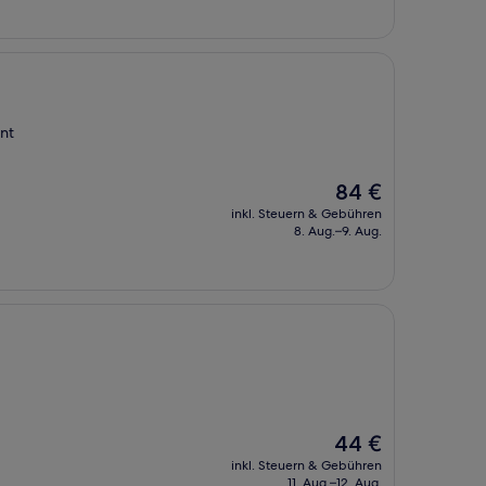
nt
Der
84 €
Preis
inkl. Steuern & Gebühren
beträgt
8. Aug.–9. Aug.
84 €
Der
44 €
Preis
inkl. Steuern & Gebühren
beträgt
11. Aug.–12. Aug.