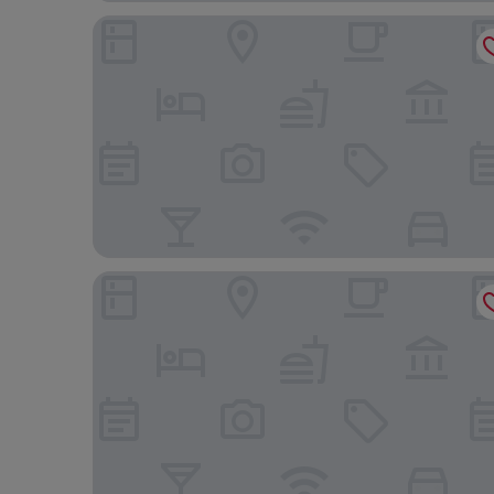
Hotel Diamantina - em Guarapari
Fragata hotel guarapari