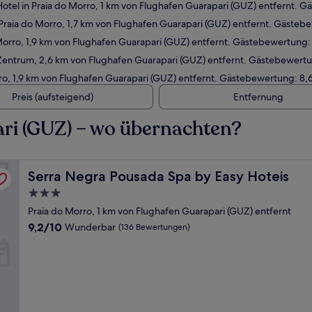
tel in Praia do Morro, 1 km von Flughafen Guarapari (GUZ) entfernt.
Praia do Morro, 1,7 km von Flughafen Guarapari (GUZ) entfernt. Gäste
Morro, 1,9 km von Flughafen Guarapari (GUZ) entfernt. Gästebewertung
Zentrum, 2,6 km von Flughafen Guarapari (GUZ) entfernt. Gästebewert
ro, 1,9 km von Flughafen Guarapari (GUZ) entfernt. Gästebewertung: 8
Preis (aufsteigend)
Entfernung
ri (GUZ) – wo übernachten?
Serra Negra Pousada Spa by Easy Hoteis
Serra Negra Pousada Spa by Easy Hoteis
3.0-
Sterne-
Praia do Morro, 1 km von Flughafen Guarapari (GUZ) entfernt
Unterkunft
9.2
9,2/10
Wunderbar
(136 Bewertungen)
von
10,
Wunderbar,
(136
Bewertungen)