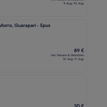
beträgt
9. Aug.–10. Aug.
102 €
apari - Epus
orro, Guarapari - Epus
Der
89 €
Preis
inkl. Steuern & Gebühren
beträgt
10. Aug.–11. Aug.
89 €
Der
30 €