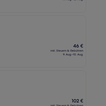
44 €
Der
46 €
Preis
inkl. Steuern & Gebühren
beträgt
9. Aug.–10. Aug.
46 €
Der
102 €
Preis
inkl. Steuern & Gebühren