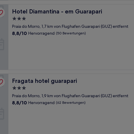
Hotel Diamantina - em Guarapari
Hotel Diamantina - em Guarapari
3.0-
Sterne-
Praia do Morro, 1,7 km von Flughafen Guarapari (GUZ) entfernt
Unterkunft
8.8
8,8/10
Hervorragend
(50 Bewertungen)
von
10,
Hervorragend,
(50
Bewertungen)
Fragata hotel guarapari
Fragata hotel guarapari
3.0-
Sterne-
Praia do Morro, 1,9 km von Flughafen Guarapari (GUZ) entfernt
Unterkunft
8.8
8,8/10
Hervorragend
(62 Bewertungen)
von
10,
Hervorragend,
(62
Bewertungen)