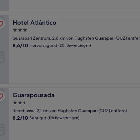
Bewertungen)
Hotel Atlântico
Hotel Atlântico
3.0-
Sterne-
Guarapari Zentrum, 2,6 km von Flughafen Guarapari (GUZ) entfer
Unterkunft
8.6
8,6/10
Hervorragend
(201 Bewertungen)
von
10,
Hervorragend,
(201
Bewertungen)
Guarapousada
Guarapousada
2.5-
Sterne-
Itapebussu, 2,1 km von Flughafen Guarapari (GUZ) entfernt
Unterkunft
8.2
8,2/10
Sehr gut
(178 Bewertungen)
von
10,
Sehr
gut,