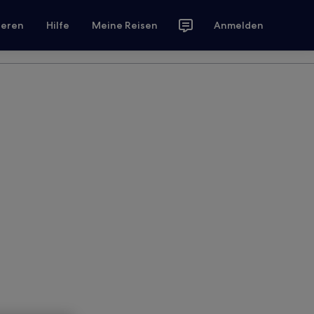
ieren
Hilfe
Meine Reisen
Anmelden