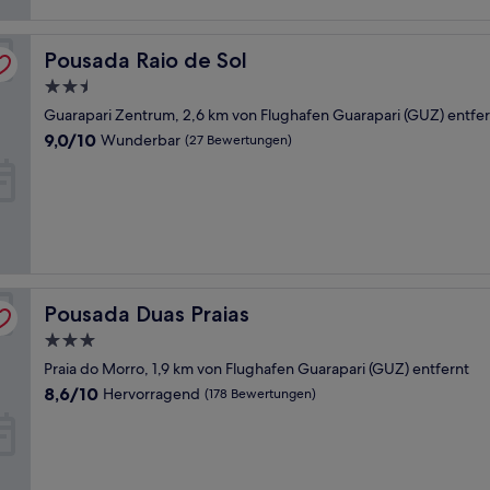
Pousada Raio de Sol
Pousada Raio de Sol
2.5-
Sterne-
Guarapari Zentrum, 2,6 km von Flughafen Guarapari (GUZ) entfer
Unterkunft
9.0
9,0/10
Wunderbar
(27 Bewertungen)
von
10,
Wunderbar,
(27
Bewertungen)
Pousada Duas Praias
Pousada Duas Praias
3.0-
Sterne-
Praia do Morro, 1,9 km von Flughafen Guarapari (GUZ) entfernt
Unterkunft
8.6
8,6/10
Hervorragend
(178 Bewertungen)
von
10,
Hervorragend,
(178