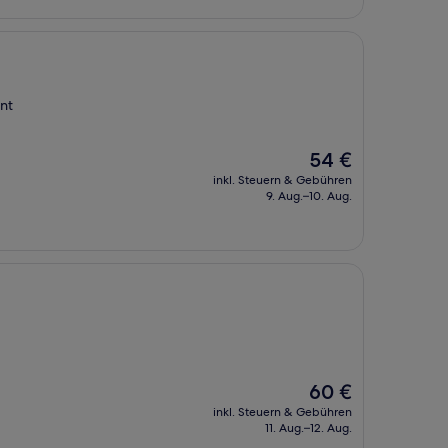
nt
Der
54 €
Preis
inkl. Steuern & Gebühren
beträgt
9. Aug.–10. Aug.
54 €
Der
60 €
Preis
inkl. Steuern & Gebühren
beträgt
11. Aug.–12. Aug.
60 €