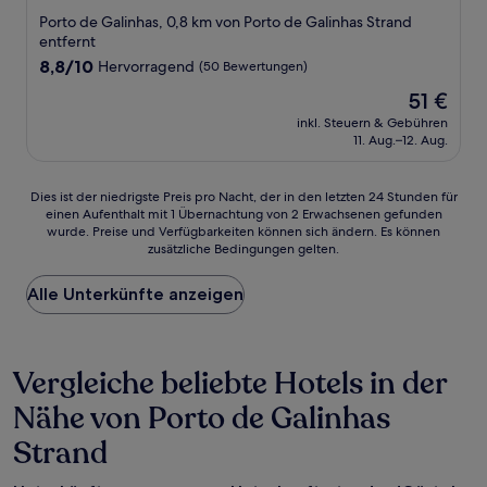
Sterne-
Porto de Galinhas, 0,8 km von Porto de Galinhas Strand
Unterkunft
entfernt
8.8
8,8/10
Hervorragend
(50 Bewertungen)
von
Der
51 €
10,
Preis
Hervorragend,
inkl. Steuern & Gebühren
beträgt
11. Aug.–12. Aug.
(50
51 €
Bewertungen)
Dies
Dies ist der niedrigste Preis pro Nacht, der in den letzten 24 Stunden für
einen Aufenthalt mit 1 Übernachtung von 2 Erwachsenen gefunden
ist
wurde. Preise und Verfügbarkeiten können sich ändern. Es können
der
zusätzliche Bedingungen gelten.
niedrigste
Preis
Alle Unterkünfte anzeigen
pro
Nacht,
der
in
Vergleiche beliebte Hotels in der
den
letzten
Nähe von Porto de Galinhas
24 Stunden
für
Strand
einen
Aufenthalt