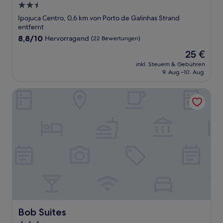
2.5-
Sterne-
Ipojuca Centro, 0,6 km von Porto de Galinhas Strand
Unterkunft
entfernt
8.8
8,8/10
Hervorragend
(22 Bewertungen)
von
Der
25 €
10,
Preis
Hervorragend,
inkl. Steuern & Gebühren
beträgt
9. Aug.–10. Aug.
(22
25 €
Bewertungen)
Bob Suites
Bob Suites
Bob Suites