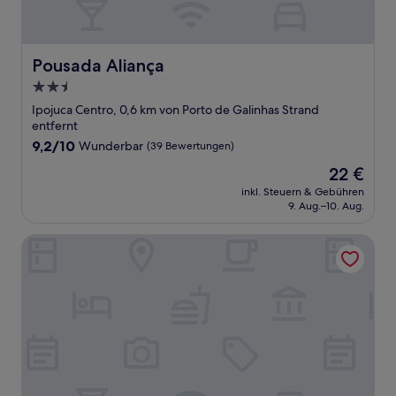
Pousada Aliança
Pousada Aliança
2.5-
Sterne-
Ipojuca Centro, 0,6 km von Porto de Galinhas Strand
Unterkunft
entfernt
9.2
9,2/10
Wunderbar
(39 Bewertungen)
von
Der
22 €
10,
Preis
Wunderbar,
inkl. Steuern & Gebühren
beträgt
9. Aug.–10. Aug.
(39
22 €
Bewertungen)
Pousada das Oliveiras