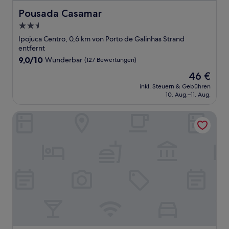
Pousada Casamar
Pousada Casamar
2.5-
Sterne-
Ipojuca Centro, 0,6 km von Porto de Galinhas Strand
Unterkunft
entfernt
9.0
9,0/10
Wunderbar
(127 Bewertungen)
von
Der
46 €
10,
Preis
Wunderbar,
inkl. Steuern & Gebühren
beträgt
10. Aug.–11. Aug.
(127
46 €
Bewertungen)
Pousada Marie Claire Flats