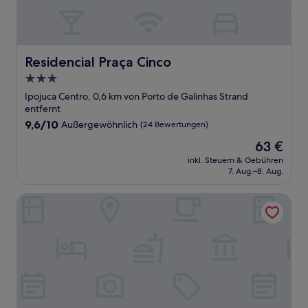
Residencial Praça Cinco
Residencial Praça Cinco
3.0-
Sterne-
Ipojuca Centro, 0,6 km von Porto de Galinhas Strand
Unterkunft
entfernt
9.6
9,6/10
Außergewöhnlich
(24 Bewertungen)
von
Der
63 €
10,
Preis
Außergewöhnlich,
inkl. Steuern & Gebühren
beträgt
7. Aug.–8. Aug.
(24
63 €
Bewertungen)
Pousada Amoré