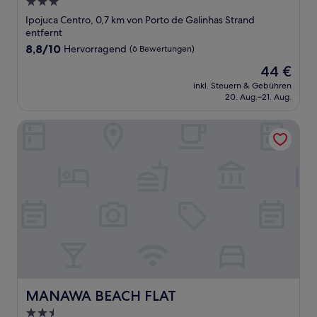
3.0-
Sterne-
Ipojuca Centro, 0,7 km von Porto de Galinhas Strand
Unterkunft
entfernt
8.8
8,8/10
Hervorragend
(6 Bewertungen)
von
Der
44 €
10,
Preis
Hervorragend,
inkl. Steuern & Gebühren
beträgt
20. Aug.–21. Aug.
(6
44 €
Bewertungen)
MANAWA BEACH FLAT
MANAWA BEACH FLAT
MANAWA BEACH FLAT
2.5-