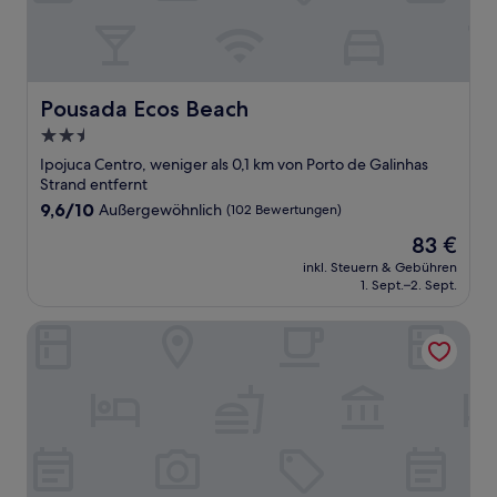
Pousada Ecos Beach
Pousada Ecos Beach
2.5-
Sterne-
Ipojuca Centro, weniger als 0,1 km von Porto de Galinhas
Unterkunft
Strand entfernt
9.6
9,6/10
Außergewöhnlich
(102 Bewertungen)
von
Der
83 €
10,
Preis
Außergewöhnlich,
inkl. Steuern & Gebühren
beträgt
1. Sept.–2. Sept.
(102
83 €
Bewertungen)
Residencial Praça Cinco