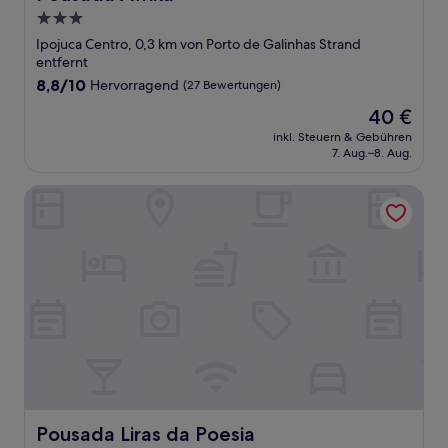
3.0-
Sterne-
Ipojuca Centro, 0,3 km von Porto de Galinhas Strand
Unterkunft
entfernt
8.8
8,8/10
Hervorragend
(27 Bewertungen)
von
Der
40 €
10,
Preis
Hervorragend,
inkl. Steuern & Gebühren
beträgt
7. Aug.–8. Aug.
(27
40 €
Bewertungen)
Pousada Liras da Poesia
Pousada Liras da Poesia
Pousada Liras da Poesia