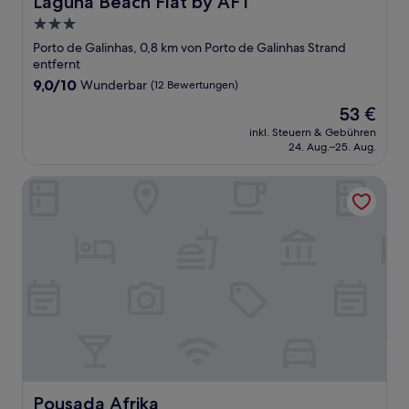
Laguna Beach Flat by AFT
3.0-
Sterne-
Porto de Galinhas, 0,8 km von Porto de Galinhas Strand
Unterkunft
entfernt
9.0
9,0/10
Wunderbar
(12 Bewertungen)
von
Der
53 €
10,
Preis
Wunderbar,
inkl. Steuern & Gebühren
beträgt
24. Aug.–25. Aug.
(12
53 €
Bewertungen)
Pousada Afrika
Pousada Afrika
Pousada Afrika