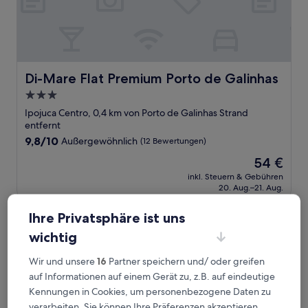
Di-Mare Flat Premium Porto de Galinhas
Di-Mare Flat Premium Porto de Galinhas
3.0-
Sterne-
Ipojuca Centro, 0,4 km von Porto de Galinhas Strand
Unterkunft
entfernt
9.8
9,8/10
Außergewöhnlich
(12 Bewertungen)
von
Der
54 €
10,
Preis
Außergewöhnlich,
inkl. Steuern & Gebühren
beträgt
20. Aug.–21. Aug.
(12
54 €
Bewertungen)
Pousada Som dos Passaros
Ihre Privatsphäre ist uns
wichtig
Wir und unsere
16
Partner speichern und/ oder greifen
auf Informationen auf einem Gerät zu, z.B. auf eindeutige
Kennungen in Cookies, um personenbezogene Daten zu
verarbeiten. Sie können Ihre Präferenzen akzeptieren