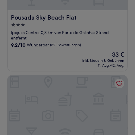
Pousada Sky Beach Flat
Pousada Sky Beach Flat
3.0-
Sterne-
Ipojuca Centro, 0,8 km von Porto de Galinhas Strand
Unterkunft
entfernt
9.2
9,2/10
Wunderbar
(821 Bewertungen)
von
Der
33 €
10,
Preis
Wunderbar,
inkl. Steuern & Gebühren
beträgt
11. Aug.–12. Aug.
(821
33 €
Bewertungen)
Sunset by AFT - Porto de Galinhas