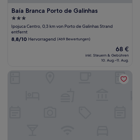
Baía Branca Porto de Galinhas
Baía Branca Porto de Galinhas
3.0-
Sterne-
Ipojuca Centro, 0,3 km von Porto de Galinhas Strand
Unterkunft
entfernt
8.8
8,8/10
Hervorragend
(469 Bewertungen)
von
Der
68 €
10,
Preis
Hervorragend,
inkl. Steuern & Gebühren
beträgt
10. Aug.–11. Aug.
(469
68 €
Bewertungen)
Pousada Casamar