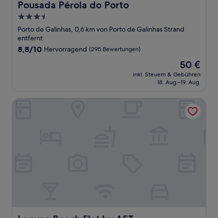
Pousada Pérola do Porto
Pousada Pérola do Porto
3.5-
Sterne-
Porto de Galinhas, 0,6 km von Porto de Galinhas Strand
Unterkunft
entfernt
8.8
8,8/10
Hervorragend
(295 Bewertungen)
von
Der
50 €
10,
Preis
Hervorragend,
inkl. Steuern & Gebühren
beträgt
18. Aug.–19. Aug.
(295
50 €
Bewertungen)
Laguna Beach Flat by AFT
Laguna Beach Flat by AFT