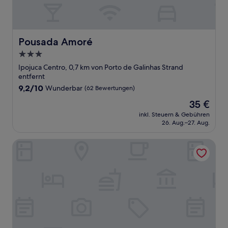
Pousada Amoré
Pousada Amoré
3.0-
Sterne-
Ipojuca Centro, 0,7 km von Porto de Galinhas Strand
Unterkunft
entfernt
9.2
9,2/10
Wunderbar
(62 Bewertungen)
von
Der
35 €
10,
Preis
Wunderbar,
inkl. Steuern & Gebühren
beträgt
26. Aug.–27. Aug.
(62
35 €
Bewertungen)
Pousada Aliança