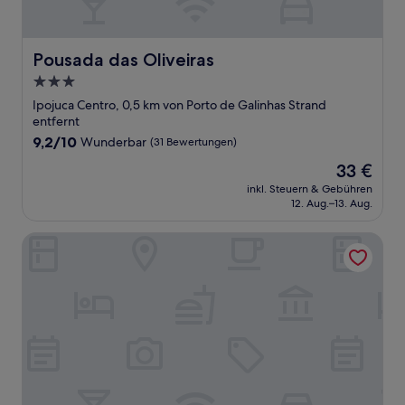
Pousada das Oliveiras
Pousada das Oliveiras
3.0-
Sterne-
Ipojuca Centro, 0,5 km von Porto de Galinhas Strand
Unterkunft
entfernt
9.2
9,2/10
Wunderbar
(31 Bewertungen)
von
Der
33 €
10,
Preis
Wunderbar,
inkl. Steuern & Gebühren
beträgt
12. Aug.–13. Aug.
(31
33 €
Bewertungen)
Pousada Sky Beach Flat