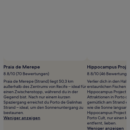
Foto von Leonardo Viana
Öffentliches
Foto
Praia de Merepe
Hippocampus Proje
von
8.8/10 (70 Bewertungen)
8.8/10 (46 Bewertunge
Leonardo
Praia de Merepe (Strand) liegt 50,3 km
Verlier dich in den Hall
Viana
außerhalb des Zentrums von Recife – ideal für
erstaunlichen Fischen 
einen Zwischenstopp, während du in der
Hippocampus Project, n
Gegend bist. Nach nur einem kurzen
Attraktionen in Porto d
Spaziergang erreichst du Porto de Galinhas
gemütlich am Strand e
Strand – ideal, um den Sonnenuntergang zu
wie die Sonne langsam
bestaunen.
Hippocampus Project tol
Weniger anzeigen
Porto Cult, nur einen k
entfernt, lieben.
Weniger anzeigen