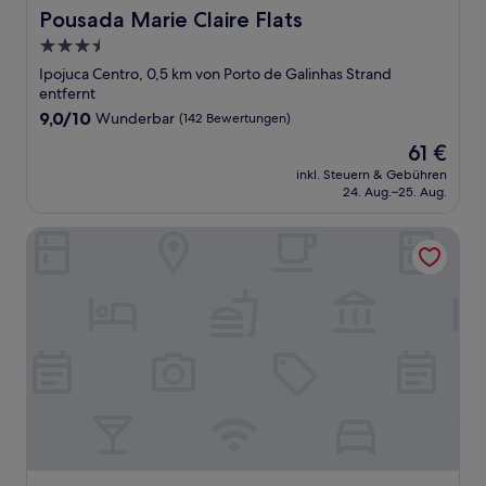
Pousada Marie Claire Flats
Pousada Marie Claire Flats
3.5-
Sterne-
Ipojuca Centro, 0,5 km von Porto de Galinhas Strand
Unterkunft
entfernt
9.0
9,0/10
Wunderbar
(142 Bewertungen)
von
Der
61 €
10,
Preis
Wunderbar,
inkl. Steuern & Gebühren
beträgt
24. Aug.–25. Aug.
(142
61 €
Bewertungen)
Pousada Pérola do Porto