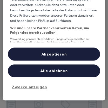
oder verwalten. Klicken Sie dazu bitte unten oder
besuchen Sie jederzeit die Seite der Datenschutzrichtlinie.
Diese Präferenzen werden unseren Partnern signalisiert
und haben keinen Einfluss auf Surfdaten.
Pousada Som dos Passaros
Pousada Som dos Passaros
Wir und unsere Partner verarbeiten Daten, um
3.0-
Folgendes bereitzustellen:
Sterne-
Ipojuca Centro, 0,8 km von Porto de Galinhas Strand
Verwendung genauer Standortdaten. Endgeräteeigenschaften zur
Unterkunft
entfernt
Identifikation aktiv abfragen. Speichern von oder Zugriff auf
Informationen auf einem Endgerät. Personalisierte Werbung und
9.6
9,6/10
Außergewöhnlich
(97 Bewertungen)
Inhalte, Messung von Werbeleistung und der Performance von Inhalten,
von
Zielgruppenforschung sowie Entwicklung und Verbesserung von
Akzeptieren
Der
58 €
10,
Angeboten.
Preis
Außergewöhnlich,
inkl. Steuern & Gebühren
Liste der Partner (Lieferanten)
beträgt
28. Aug.–29. Aug.
(97
58 €
Bewertungen)
Alle ablehnen
Pousada Ecos Beach
Zwecke anzeigen