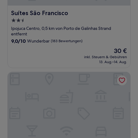
Suítes São Francisco
Suítes São Francisco
2.5-
Sterne-
Ipojuca Centro, 0,5 km von Porto de Galinhas Strand
Unterkunft
entfernt
9.0
9,0/10
Wunderbar
(183 Bewertungen)
von
Der
30 €
10,
Preis
Wunderbar,
inkl. Steuern & Gebühren
beträgt
13. Aug.–14. Aug.
(183
30 €
Bewertungen)
Baía Branca Porto de Galinhas