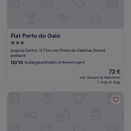
Flat Porto do Galo
Flat Porto do Galo
3.0-
Sterne-
Ipojuca Centro, 0,7 km von Porto de Galinhas Strand
Unterkunft
entfernt
10.0
10/10
Außergewöhnlich
(5 Bewertungen)
von
Der
72 €
10,
Preis
Außergewöhnlich,
inkl. Steuern & Gebühren
beträgt
7. Aug.–8. Aug.
(5
72 €
Bewertungen)
Di-Mare Flat Premium Porto de Galinhas