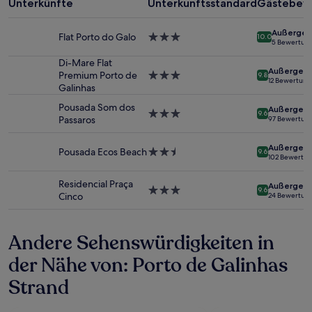
mit
Unterkünfte
Unterkunftsstandard
Gästebew
1 Übernachtung
von
Außergew
Flat Porto do Galo
3.0-
10.0
2 Erwachsenen
5 Bewertun
Sterne-
gefunden
Unterkunft
Di-Mare Flat
wurde.
Außergewö
Premium Porto de
3.0-
9.8
Preise
12 Bewertun
Galinhas
Sterne-
und
Unterkunft
Verfügbarkeiten
Pousada Som dos
Außergewö
3.0-
können
9.6
Passaros
97 Bewertun
Sterne-
sich
Unterkunft
ändern.
Außergewö
Pousada Ecos Beach
2.5-
Es
9.6
102 Bewertu
Sterne-
können
Unterkunft
zusätzliche
Residencial Praça
Außergewö
Bedingungen
3.0-
9.6
Cinco
24 Bewertun
gelten.
Sterne-
Unterkunft
Andere Sehenswürdigkeiten in
der Nähe von: Porto de Galinhas
Strand