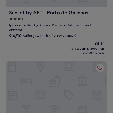
Sunset by AFT - Porto de Galinhas
Sunset by AFT - Porto de Galinhas
3.5-
Sterne-
Ipojuca Centro, 0,6 km von Porto de Galinhas Strand
Unterkunft
entfernt
9.4
9,4/10
Außergewöhnlich
(10 Bewertungen)
von
Der
61 €
10,
Preis
Außergewöhnlich,
inkl. Steuern & Gebühren
beträgt
10. Aug.–11. Aug.
(10
61 €
Bewertungen)
Suítes São Francisco