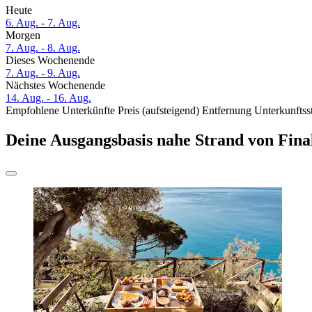
Heute
6. Aug. - 7. Aug.
Morgen
7. Aug. - 8. Aug.
Dieses Wochenende
7. Aug. - 9. Aug.
Nächstes Wochenende
14. Aug. - 16. Aug.
Empfohlene Unterkünfte
Preis (aufsteigend)
Entfernung
Unterkunftss
Deine Ausgangsbasis nahe Strand von Fina