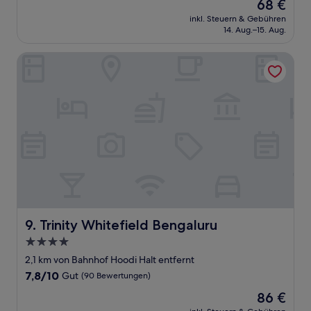
Der
68 €
10,
Preis
Gut,
inkl. Steuern & Gebühren
beträgt
14. Aug.–15. Aug.
(60
68 €
Bewertungen)
Trinity Whitefield Bengaluru
Trinity Whitefield Bengaluru
9. Trinity Whitefield Bengaluru
4.0-
Sterne-
2,1 km von Bahnhof Hoodi Halt entfernt
Unterkunft
7.8
7,8/10
Gut
(90 Bewertungen)
von
Der
86 €
10,
Preis