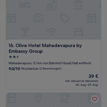
Olive Hotel Mahadevapura by Embassy Group
16. Olive Hotel Mahadevapura by
Embassy Group
2.5-
Sterne-
Mahadevapura, 3,1 km von Bahnhof Hoodi Halt entfernt
Unterkunft
9.0
9,0/10
Wunderbar
(2 Bewertungen)
von
Der
39 €
10,
Preis
Wunderbar,
inkl. Steuern & Gebühren
beträgt
28. Aug.–29. Aug.
(2
39 €
Bewertungen)
FabHotel Chris - Whitefield near KTPO & ITPL