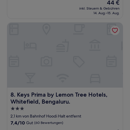
Der
44 €
10,
Preis
Gut,
inkl. Steuern & Gebühren
beträgt
14. Aug.–15. Aug.
(8
44 €
Bewertungen)
Keys Prima by Lemon Tree Hotels, Whitefield, Bengaluru.
Keys Prima by Lemon Tree Hotels, Whitefield, Bengaluru.
8. Keys Prima by Lemon Tree Hotels,
Whitefield, Bengaluru.
3.0-
Sterne-
2,1 km von Bahnhof Hoodi Halt entfernt
Unterkunft
7.4
7,4/10
Gut
(60 Bewertungen)
von