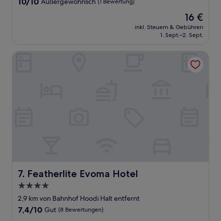
10.0
10/10
Außergewöhnlich
(1 Bewertung)
von
Der
16 €
10,
Preis
Außergewöhnlich,
inkl. Steuern & Gebühren
beträgt
1. Sept.–2. Sept.
(1
16 €
Bewertung)
Featherlite Evoma Hotel
Featherlite Evoma Hotel
7. Featherlite Evoma Hotel
4.0-
Sterne-
2,9 km von Bahnhof Hoodi Halt entfernt
Unterkunft
7.4
7,4/10
Gut
(8 Bewertungen)
von