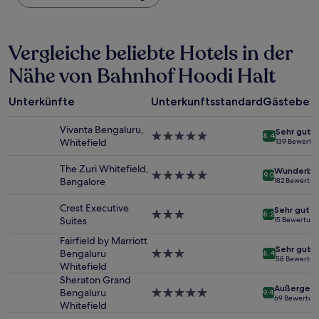
Nacht,
der
in
Vergleiche beliebte Hotels in der
den
letzten
Nähe von Bahnhof Hoodi Halt
24 Stunden
für
einen
Unterkünfte
Unterkunftsstandard
Gästebew
Aufenthalt
mit
Vivanta Bengaluru,
Sehr gut
1 Übernachtung
5.0-
8.4
Whitefield
139 Bewertu
von
Sterne-
2 Erwachsenen
Unterkunft
The Zuri Whitefield,
Wunderba
gefunden
5.0-
9.0
Bangalore
182 Bewertu
wurde.
Sterne-
Preise
Unterkunft
Crest Executive
Sehr gut
und
3.0-
8.2
Suites
15 Bewertun
Verfügbarkeiten
Sterne-
können
Unterkunft
Fairfield by Marriott
Sehr gut
sich
Bengaluru
3.0-
8.4
58 Bewertu
ändern.
Whitefield
Sterne-
Es
Unterkunft
Sheraton Grand
Außergewö
können
Bengaluru
5.0-
9.4
69 Bewertun
zusätzliche
Whitefield
Sterne-
Bedingungen
Unterkunft