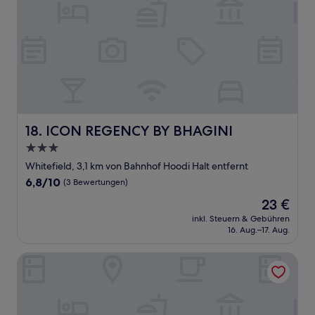
ICON REGENCY BY BHAGINI
18. ICON REGENCY BY BHAGINI
3.0-
Sterne-
Whitefield, 3,1 km von Bahnhof Hoodi Halt entfernt
Unterkunft
6.8
6,8/10
(3 Bewertungen)
von
Der
23 €
10,
Preis
(3
inkl. Steuern & Gebühren
beträgt
16. Aug.–17. Aug.
Bewertungen)
23 €
Bloom Hotel - Brookefield