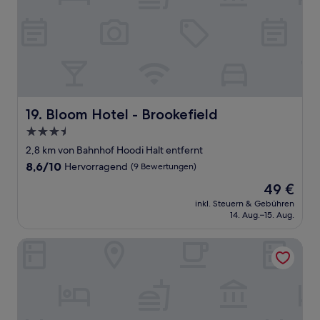
Bloom Hotel - Brookefield
19. Bloom Hotel - Brookefield
3.5-
Sterne-
2,8 km von Bahnhof Hoodi Halt entfernt
Unterkunft
8.6
8,6/10
Hervorragend
(9 Bewertungen)
von
Der
49 €
10,
Preis
Hervorragend,
inkl. Steuern & Gebühren
beträgt
14. Aug.–15. Aug.
(9
49 €
Bewertungen)
Doubletree By Hilton Bengaluru Whitefield