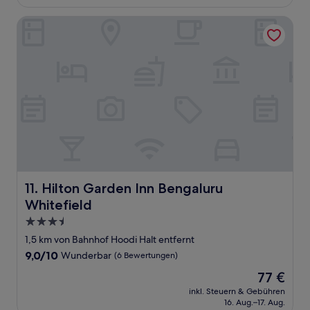
36 €
Bewertungen)
Hilton Garden Inn Bengaluru Whitefield
Hilton Garden Inn Bengaluru Whitefield
11. Hilton Garden Inn Bengaluru
Whitefield
3.5-
Sterne-
1,5 km von Bahnhof Hoodi Halt entfernt
Unterkunft
9.0
9,0/10
Wunderbar
(6 Bewertungen)
von
Der
77 €
10,
Preis
Wunderbar,
inkl. Steuern & Gebühren
beträgt
16. Aug.–17. Aug.
(6