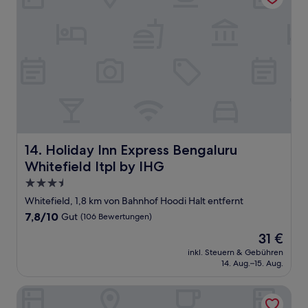
Holiday Inn Express Bengaluru Whitefield Itpl by IHG
14. Holiday Inn Express Bengaluru
Whitefield Itpl by IHG
3.5-
Sterne-
Whitefield, 1,8 km von Bahnhof Hoodi Halt entfernt
Unterkunft
7.8
7,8/10
Gut
(106 Bewertungen)
von
Der
31 €
10,
Preis
Gut,
inkl. Steuern & Gebühren
beträgt
14. Aug.–15. Aug.
(106
31 €
Bewertungen)
YN Hotels