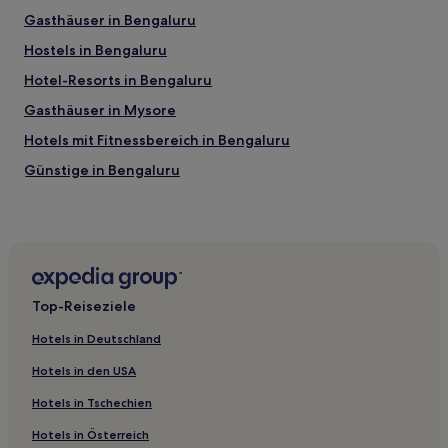
Gasthäuser in Bengaluru
Hostels in Bengaluru
Hotel-Resorts in Bengaluru
Gasthäuser in Mysore
Hotels mit Fitnessbereich in Bengaluru
Günstige in Bengaluru
Hotels mit Pool in Bengaluru
Golf in Bengaluru
Familien in Bengaluru
Hotels mit inbegriffenem Frühstück in Bengaluru
Top-Reiseziele
Lgbtqia-Freundliche in Bengaluru
Hotels in Deutschland
Hotels mit Parkplatz in Hoskote
Hotels in den USA
Business in Karnataka
Hotels in Tschechien
Hotels mit inbegriffenem Frühstück in Hassan
Hotels in Österreich
Hotels mit Parkplatz in Chikkajala