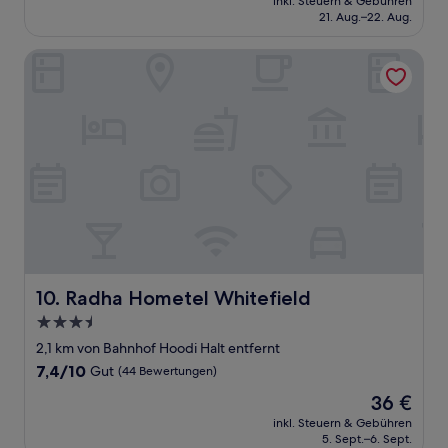
Gut,
inkl. Steuern & Gebühren
beträgt
21. Aug.–22. Aug.
(90
86 €
Bewertungen)
Radha Hometel Whitefield
Radha Hometel Whitefield
10. Radha Hometel Whitefield
3.5-
Sterne-
2,1 km von Bahnhof Hoodi Halt entfernt
Unterkunft
7.4
7,4/10
Gut
(44 Bewertungen)
von
Der
36 €
10,
Preis
Gut,
inkl. Steuern & Gebühren
beträgt
5. Sept.–6. Sept.
(44