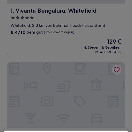
Vivanta Bengaluru, Whitefield
1. Vivanta Bengaluru, Whitefield
5.0-
Sterne-
Whitefield, 2,3 km von Bahnhof Hoodi Halt entfernt
Unterkunft
8.4
8,4/10
Sehr gut
(139 Bewertungen)
von
Der
129 €
10,
Preis
Sehr
inkl. Steuern & Gebühren
beträgt
30. Aug.–31. Aug.
gut,
129 €
(139
Bewertungen)
The Zuri Whitefield, Bangalore