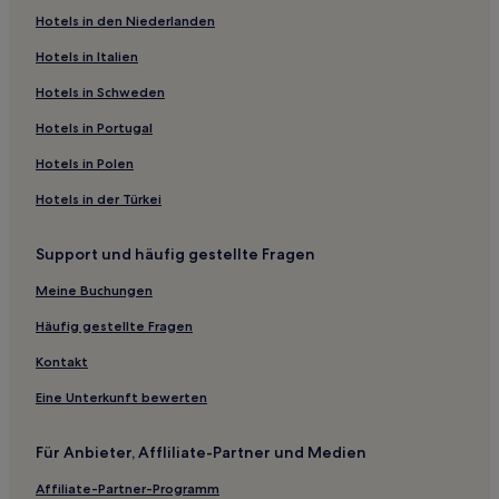
Hotels in den Niederlanden
Luxus nahe Peenya
Hotels mit Küchenzeile nahe Church Street
Hotels in Italien
Hotels mit Parkplatz nahe Church Street
Hotels in Schweden
Haustierfreundliche in Mysore
Hotels in Portugal
Hotels mit Pool in Mysore
Hotels in Polen
Hotels mit inbegriffenem Frühstück in Munnekollal
Hotels in der Türkei
J. P. Nagar: Hotels
Support und häufig gestellte Fragen
Hotels nahe Bahnhof Bengaluru East
Hotels nahe St. John's Auditorium
Meine Buchungen
Ramamurthy Nagar: Hotels
Häufig gestellte Fragen
Hotels nahe Bahnhof Whitefield
Kontakt
Ashok Nagar: Hotels
Eine Unterkunft bewerten
Koramangala 1A Block: Hotels
Für Anbieter, Affliliate-Partner und Medien
Bengaluru Hotels
Affiliate-Partner-Programm
Hotels nahe Hebbal lake