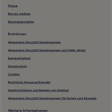
Hotels nahe Station Yeshwantpur
Presse
Hotels nahe Bahnhof Yelahanka Junction
Bei uns werben
Hotels nahe Bangalore Aquarium
Reiseveranstalter
Hotels nahe SMVT Bengaluru Station
Richtlinien
Jalahalli: Hotels
Allgemeine Geschäftsbedingungen
Kadugodi Plantation: Hotels
Allgemeine Geschäftsbedingungen von FeWo-direkt
Munnekollal: Hotels
Palm Meadows: Hotels
Barrierefreiheit
Stage 1: Hotels
Datenschutz
Stadtzentrum Bangalore: Hotels
Cookies
Parangi Palaya: Hotels
Rechtliche Hinweise/Kontakt
Karnataka: Hotels
Inhaltsrichtlinien und Melden von Inhalten
Yelahanka New Town: Hotels
Allgemeine Geschäftsbedingungen für Hotels.com Rewards
Hotels nahe Cubbon Park Station
Weitere Informationen
Begur: Hotels