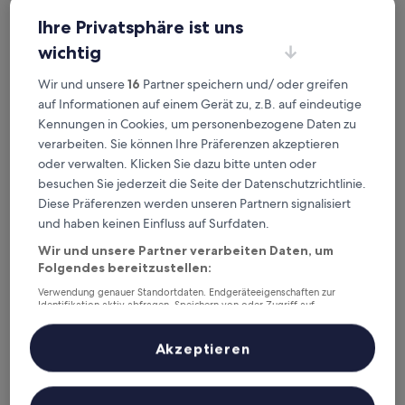
The Zuri Whitefield, Bangalore
2. The Zuri Whitefield, Bangalore
Ihre Privatsphäre ist uns
5.0-
Sterne-
wichtig
0,8 km von Bahnhof Hoodi Halt entfernt
Unterkunft
9.0
9,0/10
Wunderbar
(182 Bewertungen)
Wir und unsere
16
Partner speichern und/ oder greifen
von
Der
155 €
auf Informationen auf einem Gerät zu, z.B. auf eindeutige
10,
Preis
Wunderbar,
inkl. Steuern & Gebühren
Kennungen in Cookies, um personenbezogene Daten zu
beträgt
14. Aug.–15. Aug.
(182
verarbeiten. Sie können Ihre Präferenzen akzeptieren
155 €
Bewertungen)
oder verwalten. Klicken Sie dazu bitte unten oder
Crest Executive Suites
besuchen Sie jederzeit die Seite der Datenschutzrichtlinie.
Diese Präferenzen werden unseren Partnern signalisiert
und haben keinen Einfluss auf Surfdaten.
Wir und unsere Partner verarbeiten Daten, um
Folgendes bereitzustellen:
Verwendung genauer Standortdaten. Endgeräteeigenschaften zur
Identifikation aktiv abfragen. Speichern von oder Zugriff auf
Informationen auf einem Endgerät. Personalisierte Werbung und
Inhalte, Messung von Werbeleistung und der Performance von Inhalten,
Zielgruppenforschung sowie Entwicklung und Verbesserung von
Akzeptieren
Angeboten.
Liste der Partner (Lieferanten)
Crest Executive Suites
3. Crest Executive Suites