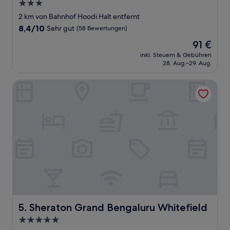
3.0-
Sterne-
2 km von Bahnhof Hoodi Halt entfernt
Unterkunft
8.4
8,4/10
Sehr gut
(58 Bewertungen)
von
Der
91 €
10,
Preis
Sehr
inkl. Steuern & Gebühren
beträgt
28. Aug.–29. Aug.
gut,
91 €
(58
Bewertungen)
Sheraton Grand Bengaluru Whitefield
Sheraton Grand Bengaluru Whitefield
5. Sheraton Grand Bengaluru Whitefield
5.0-