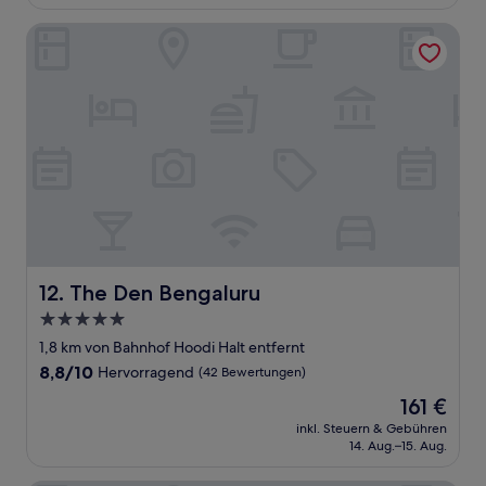
77 €
Bewertungen)
The Den Bengaluru
The Den Bengaluru
12. The Den Bengaluru
5.0-
Sterne-
1,8 km von Bahnhof Hoodi Halt entfernt
Unterkunft
8.8
8,8/10
Hervorragend
(42 Bewertungen)
von
Der
161 €
10,
Preis
Hervorragend,
inkl. Steuern & Gebühren
beträgt
14. Aug.–15. Aug.
(42
161 €
Bewertungen)