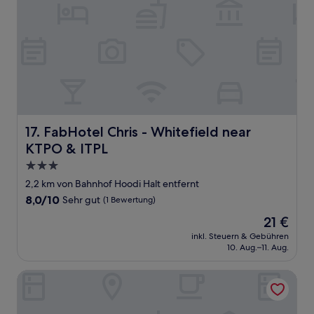
FabHotel Chris - Whitefield near KTPO & ITPL
17. FabHotel Chris - Whitefield near
KTPO & ITPL
3.0-
Sterne-
2,2 km von Bahnhof Hoodi Halt entfernt
Unterkunft
8.0
8,0/10
Sehr gut
(1 Bewertung)
von
Der
21 €
10,
Preis
Sehr
inkl. Steuern & Gebühren
beträgt
10. Aug.–11. Aug.
gut,
21 €
(1
Bewertung)
ICON REGENCY BY BHAGINI