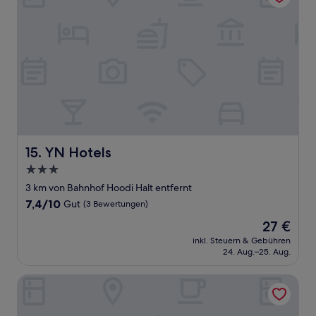
YN Hotels
15. YN Hotels
3.0-
Sterne-
3 km von Bahnhof Hoodi Halt entfernt
Unterkunft
7.4
7,4/10
Gut
(3 Bewertungen)
von
Der
27 €
10,
Preis
Gut,
inkl. Steuern & Gebühren
beträgt
24. Aug.–25. Aug.
(3
27 €
Bewertungen)
Olive Hotel Mahadevapura by Embassy Group