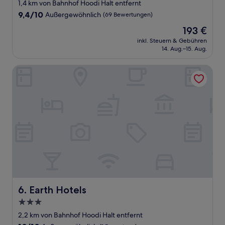
Sterne-
1,4 km von Bahnhof Hoodi Halt entfernt
Unterkunft
9.4
9,4/10
Außergewöhnlich
(69 Bewertungen)
von
Der
193 €
10,
Preis
Außergewöhnlich,
inkl. Steuern & Gebühren
beträgt
14. Aug.–15. Aug.
(69
193 €
Bewertungen)
Earth Hotels
Earth Hotels
6. Earth Hotels
3.0-
Sterne-
2,2 km von Bahnhof Hoodi Halt entfernt
Unterkunft