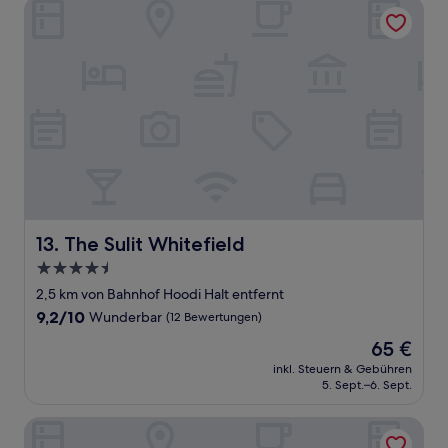
The Sulit Whitefield
The Sulit Whitefield
13. The Sulit Whitefield
4.5-
Sterne-
2,5 km von Bahnhof Hoodi Halt entfernt
Unterkunft
9.2
9,2/10
Wunderbar
(12 Bewertungen)
von
Der
65 €
10,
Preis
Wunderbar,
inkl. Steuern & Gebühren
beträgt
5. Sept.–6. Sept.
(12
65 €
Bewertungen)
Holiday Inn Express Bengaluru Whitefield Itpl by IHG