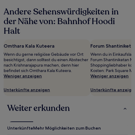
gelten.
Andere Sehenswürdigkeiten in
der Nähe von: Bahnhof Hoodi
Halt
Omthara Kala Kuteera
Forum Shantiniketa
Wenn du gerne religiöse Gebäude vor Ort
Wenn du in Einkaufslau
besichtigst, dann solltest du einen Abstecher
Forum Shantiniketan Mal
nach Krishnarajapura machen, denn hier
Shoppingliebhaber kom
befindet sich Omthara Kala Kuteera.
Kosten: Park Square Mal
Weniger anzeigen
Weniger anzeigen
Unterkünfte anzeigen
Unterkünfte anzeige
Weiter erkunden
Unterkünfte
Mehr Möglichkeiten zum Buchen