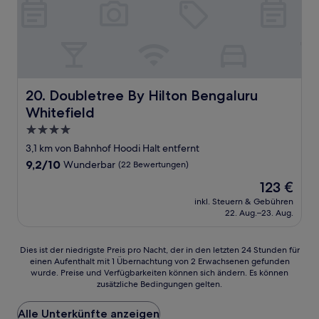
Doubletree By Hilton Bengaluru Whitefield
20. Doubletree By Hilton Bengaluru
Whitefield
4.0-
Sterne-
3,1 km von Bahnhof Hoodi Halt entfernt
Unterkunft
9.2
9,2/10
Wunderbar
(22 Bewertungen)
von
Der
123 €
10,
Preis
Wunderbar,
inkl. Steuern & Gebühren
beträgt
22. Aug.–23. Aug.
(22
123 €
Bewertungen)
Dies
Dies ist der niedrigste Preis pro Nacht, der in den letzten 24 Stunden für
einen Aufenthalt mit 1 Übernachtung von 2 Erwachsenen gefunden
ist
wurde. Preise und Verfügbarkeiten können sich ändern. Es können
der
zusätzliche Bedingungen gelten.
niedrigste
Preis
Alle Unterkünfte anzeigen
pro