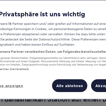
 Privatsphäre ist uns wichtig
nsere
16
Partner speichern und/ oder greifen auf Informationen auf ein
eindeutige Kennungen in Cookies, um personenbezogene Daten zu verarb
e Präferenzen akzeptieren oder verwalten. Klicken Sie dazu bitte unten
ie jederzeit die Seite der Datenschutzrichtlinie. Diese Präferenzen we
ignalisiert und haben keinen Einfluss auf Surfdaten.
unsere Partner verarbeiten Daten, um Folgendes bereitzustelle
Verdiene Prämien für jede
wahrgenommene Übernachtung
enauer Standortdaten. Endgeräteeigenschaften zur Identifikation aktiv abfragen. Spei
Informationen auf einem Endgerät. Personalisierte Werbung und Inhalte, Messung von We
ance von Inhalten, Zielgruppenforschung sowie Entwicklung und Verbesserung von Ange
Partner (Lieferanten)
ke anzeigen
Alle ablehnen
Akze
Morgen
Dieses Wochenende
8. Aug. - 9. Aug.
7. Aug. - 9. Aug.
n Banashankari Station auf einen B