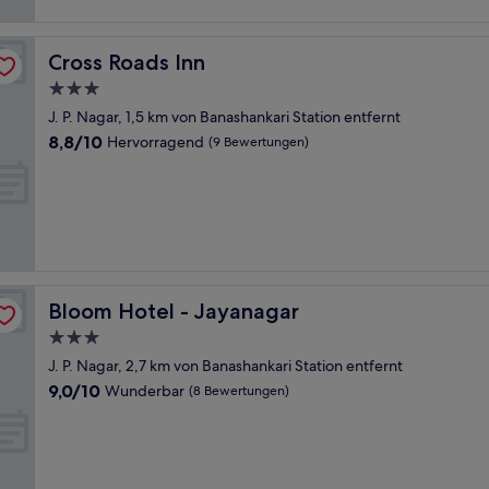
Cross Roads Inn
Cross Roads Inn
3.0-
Sterne-
J. P. Nagar, 1,5 km von Banashankari Station entfernt
Unterkunft
8.8
8,8/10
Hervorragend
(9 Bewertungen)
von
10,
Hervorragend,
(9
Bewertungen)
Bloom Hotel - Jayanagar
Bloom Hotel - Jayanagar
3.0-
Sterne-
J. P. Nagar, 2,7 km von Banashankari Station entfernt
Unterkunft
9.0
9,0/10
Wunderbar
(8 Bewertungen)
von
10,
Wunderbar,
(8
Bewertungen)