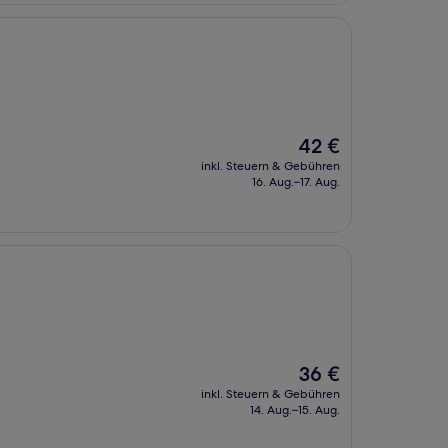
Der
42 €
Preis
inkl. Steuern & Gebühren
beträgt
16. Aug.–17. Aug.
42 €
Der
36 €
Preis
inkl. Steuern & Gebühren
beträgt
14. Aug.–15. Aug.
36 €