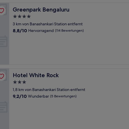
Greenpark Bengaluru
Greenpark Bengaluru
4.0-
Sterne-
3 km von Banashankari Station entfernt
Unterkunft
8.8
8,8/10
Hervorragend
(114 Bewertungen)
von
10,
Hervorragend,
(114
Bewertungen)
Hotel White Rock
Hotel White Rock
3.0-
Sterne-
1,8 km von Banashankari Station entfernt
Unterkunft
9.2
9,2/10
Wunderbar
(5 Bewertungen)
von
10,
Wunderbar,
(5
Bewertungen)