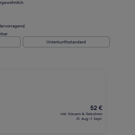
ergewöhnlich.
 Hervorragend.
rbar.
Unterkunftsstandard
Der
52 €
Preis
inkl. Steuern & Gebühren
beträgt
31. Aug.–1. Sept.
52 €