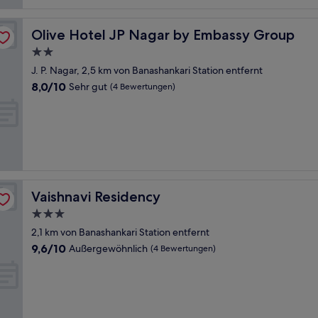
Olive Hotel JP Nagar by Embassy Group
Olive Hotel JP Nagar by Embassy Group
2.0-
Sterne-
J. P. Nagar, 2,5 km von Banashankari Station entfernt
Unterkunft
8.0
8,0/10
Sehr gut
(4 Bewertungen)
von
10,
Sehr
gut,
(4
Bewertungen)
Vaishnavi Residency
Vaishnavi Residency
3.0-
Sterne-
2,1 km von Banashankari Station entfernt
Unterkunft
9.6
9,6/10
Außergewöhnlich
(4 Bewertungen)
von
10,
Außergewöhnlich,
(4
Bewertungen)