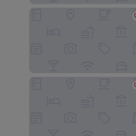
Olive Hotel JP Nagar by Embassy Group
Vaishnavi Residency