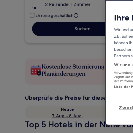
2 Reisende, 1 Zimmer
Ihre
Ich reise geschäftlich
Suchen
Wir und u
z.B. auf 
können Ihr
besuchen S
Partnern s
Wir und 
Kostenlose Stornierung bei
Planänderungen
Verwendung g
Zugriff auf 
der Perform
Liste der 
Überprüfe die Preise für diese Daten
Zwec
Heute
7. Aug. - 8. Aug.
Top 5 Hotels in der Nähe vo