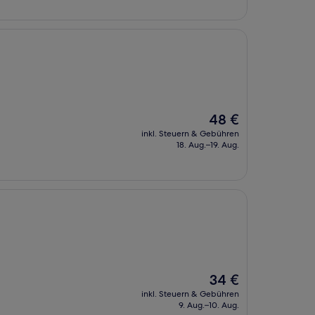
Der
48 €
Preis
inkl. Steuern & Gebühren
beträgt
18. Aug.–19. Aug.
48 €
Der
34 €
Preis
inkl. Steuern & Gebühren
beträgt
9. Aug.–10. Aug.