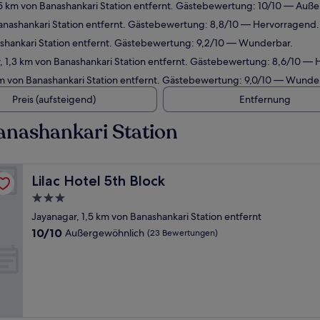
,5 km von Banashankari Station entfernt. Gästebewertung: 10/10 — Auß
anashankari Station entfernt. Gästebewertung: 8,8/10 — Hervorragend.
shankari Station entfernt. Gästebewertung: 9,2/10 — Wunderbar.
, 1,3 km von Banashankari Station entfernt. Gästebewertung: 8,6/10 —
m von Banashankari Station entfernt. Gästebewertung: 9,0/10 — Wunde
Preis (aufsteigend)
Entfernung
anashankari Station
Lilac Hotel 5th Block
Lilac Hotel 5th Block
3.0-
Sterne-
Jayanagar, 1,5 km von Banashankari Station entfernt
Unterkunft
10.0
10/10
Außergewöhnlich
(23 Bewertungen)
von
10,
Außergewöhnlich,
(23
Bewertungen)