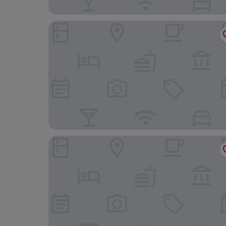
Yello Stays ITPL
Hotel Paramos Inn