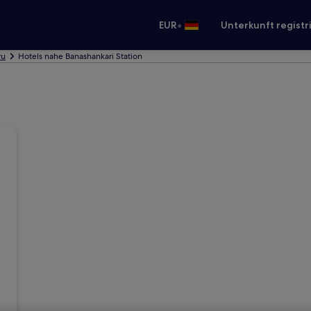
•
EUR
Unterkunft registr
ru
Hotels nahe Banashankari Station