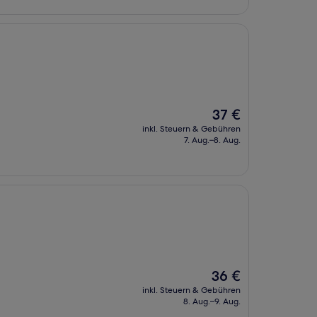
Der
37 €
Preis
inkl. Steuern & Gebühren
beträgt
7. Aug.–8. Aug.
37 €
Der
36 €
Preis
inkl. Steuern & Gebühren
beträgt
8. Aug.–9. Aug.
36 €