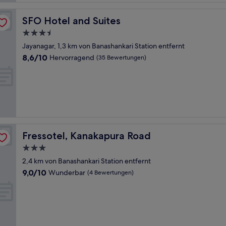
SFO Hotel and Suites
SFO Hotel and Suites
3.5-
Sterne-
Jayanagar, 1,3 km von Banashankari Station entfernt
Unterkunft
8.6
8,6/10
Hervorragend
(35 Bewertungen)
von
10,
Hervorragend,
(35
Bewertungen)
Fressotel, Kanakapura Road
Fressotel, Kanakapura Road
3.0-
Sterne-
2,4 km von Banashankari Station entfernt
Unterkunft
9.0
9,0/10
Wunderbar
(4 Bewertungen)
von
10,
Wunderbar,
(4
Bewertungen)