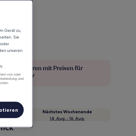
em Gerät zu,
eiten. Sie
 oder
rden unseren
n:
Mehr sparen mit Preisen für
Mitglieder
chern von oder
rbeleistung und
boten.
ptieren
Nächstes Wochenende
14. Aug. - 16. Aug.
lick