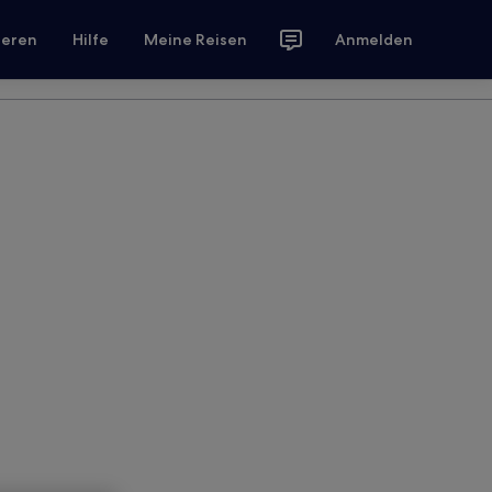
ieren
Hilfe
Meine Reisen
Anmelden