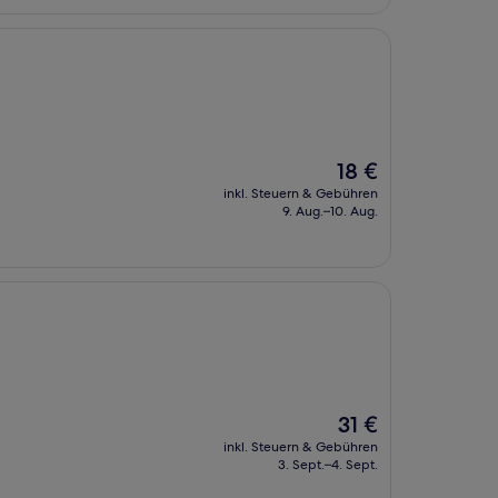
Der
18 €
Preis
inkl. Steuern & Gebühren
beträgt
9. Aug.–10. Aug.
18 €
Der
31 €
Preis
inkl. Steuern & Gebühren
beträgt
3. Sept.–4. Sept.
31 €