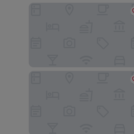
Greenpark Bengaluru
Hotel White Rock