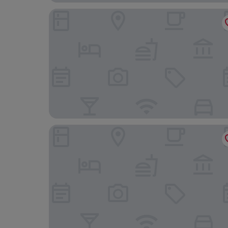
SFO Hotel and Suites
Fressotel, Kanakapura Road