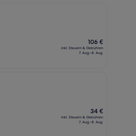
Der
106 €
Preis
inkl. Steuern & Gebühren
beträgt
7. Aug.–8. Aug.
106 €
Der
34 €
Preis
inkl. Steuern & Gebühren
beträgt
7. Aug.–8. Aug.
34 €