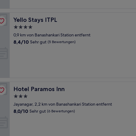
Yello Stays ITPL
Yello Stays ITPL
4.0-
Sterne-
0,9 km von Banashankari Station entfernt
Unterkunft
8.4
8,4/10
Sehr gut
(5 Bewertungen)
von
10,
Sehr
gut,
(5
Bewertungen)
Hotel Paramos Inn
Hotel Paramos Inn
3.0-
Sterne-
Jayanagar, 2,2 km von Banashankari Station entfernt
Unterkunft
8.0
8,0/10
Sehr gut
(6 Bewertungen)
von
10,
Sehr
gut,