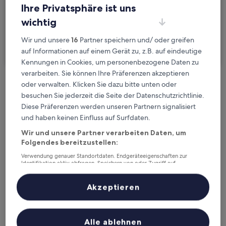
Ihre Privatsphäre ist uns
2 Reisende, 1 Zimmer
wichtig
Ich reise geschäftlich
Wir und unsere
16
Partner speichern und/ oder greifen
Suchen
auf Informationen auf einem Gerät zu, z.B. auf eindeutige
Kennungen in Cookies, um personenbezogene Daten zu
verarbeiten. Sie können Ihre Präferenzen akzeptieren
oder verwalten. Klicken Sie dazu bitte unten oder
Kostenlose Stornierung bei
besuchen Sie jederzeit die Seite der Datenschutzrichtlinie.
Planänderungen
Diese Präferenzen werden unseren Partnern signalisiert
und haben keinen Einfluss auf Surfdaten.
Verdiene Prämien für jede
Wir und unsere Partner verarbeiten Daten, um
wahrgenommene Übernachtung
Folgendes bereitzustellen:
Verwendung genauer Standortdaten. Endgeräteeigenschaften zur
Identifikation aktiv abfragen. Speichern von oder Zugriff auf
Mehr sparen mit Preisen für Mitglieder
Informationen auf einem Endgerät. Personalisierte Werbung und
Inhalte, Messung von Werbeleistung und der Performance von Inhalten,
Zielgruppenforschung sowie Entwicklung und Verbesserung von
Akzeptieren
Angeboten.
Liste der Partner (Lieferanten)
Überprüfe die Preise für diese Daten
Alle ablehnen