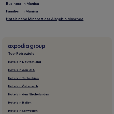
Business in Manisa
Familien in Manisa
Hotels nahe Minarett der Alaşehir-Moschee
Manisa: Hotels
Hotels nahe Bahnhof Yeni Akhisar Gari
Hotels nahe Bahnhof Konaklar
Hotels nahe Felsformationen von Yanıkyöre
Top-Reiseziele
Hotels nahe Bakir Station
Hotels in Deutschland
Soma Hotels
Hotels in den USA
Hotels in Tschechien
Hotels in Österreich
Hotels in den Niederlanden
Hotels in Italien
Hotels in Schweden