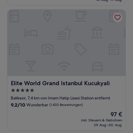
(1.008
105 €
Bewertungen)
Elite World Grand Istanbul Kucukyali
Elite World Grand Istanbul Kucukyali
Elite World Grand Istanbul Kucukyali
5.0-
Sterne-
Balıkesir, 7,4 km von Imam Hatip Lisesi Station entfernt
Unterkunft
9.2
9,2/10
Wunderbar
(1.433 Bewertungen)
von
Der
97 €
10,
Preis
Wunderbar,
inkl. Steuern & Gebühren
beträgt
29. Aug.–30. Aug.
(1.433
97 €
Bewertungen)