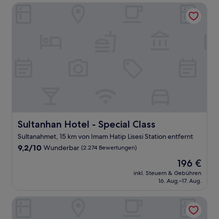
Sultanhan Hotel - Special Class
Sultanhan Hotel - Special Class
Sultanhan Hotel - Special Class
Sultanahmet, 15 km von Imam Hatip Lisesi Station entfernt
9.2
9,2/10
Wunderbar
(2.274 Bewertungen)
von
Der
196 €
10,
Preis
Wunderbar,
inkl. Steuern & Gebühren
beträgt
16. Aug.–17. Aug.
(2.274
196 €
Bewertungen)
Park Inn by Radisson Istanbul Atasehir