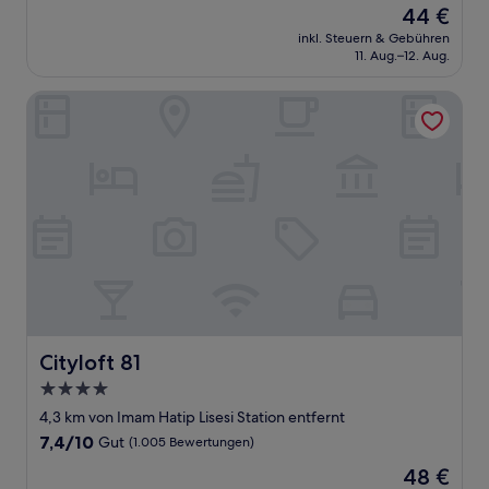
Der
44 €
10,
Preis
Sehr
inkl. Steuern & Gebühren
beträgt
11. Aug.–12. Aug.
gut,
44 €
(1.509
Bewertungen)
Cityloft 81
Cityloft 81
Cityloft 81
4.0-
Sterne-
4,3 km von Imam Hatip Lisesi Station entfernt
Unterkunft
7.4
7,4/10
Gut
(1.005 Bewertungen)
von
Der
48 €
10,