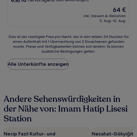
8,8/10
Hervorragend
(480 Bewertungen)
von
Der
64 €
10,
Preis
Hervorragend,
inkl. Steuern & Gebühren
beträgt
11. Aug.–12. Aug.
(480
64 €
Bewertungen)
Dies
Dies ist der niedrigste Preis pro Nacht, der in den letzten 24 Stunden für
einen Aufenthalt mit 1 Übernachtung von 2 Erwachsenen gefunden
ist
wurde. Preise und Verfügbarkeiten können sich ändern. Es können
der
zusätzliche Bedingungen gelten.
niedrigste
Preis
Alle Unterkünfte anzeigen
pro
Nacht,
der
in
den
letzten
Andere Sehenswürdigkeiten in
24 Stunden
für
der Nähe von: Imam Hatip Lisesi
einen
Aufenthalt
Station
mit
1 Übernachtung
von
Necip Fazıl Kultur- und
Nezahat-Gökyiğit-
2 Erwachsenen