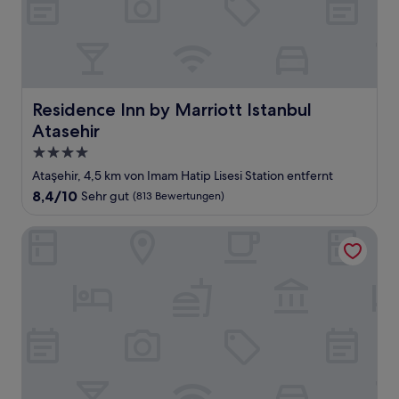
Residence Inn by Marriott Istanbul Atasehir
Residence Inn by Marriott Istanbul
Atasehir
4.0-
Sterne-
Ataşehir, 4,5 km von Imam Hatip Lisesi Station entfernt
Unterkunft
8.4
8,4/10
Sehr gut
(813 Bewertungen)
von
10,
The Marmara Taksim
Sehr
gut,
(813
Bewertungen)