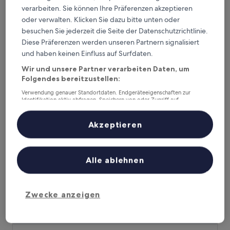
verarbeiten. Sie können Ihre Präferenzen akzeptieren
Swissotel The Bosphorus Istanbul
Swissotel The Bosphorus Istanbul
oder verwalten. Klicken Sie dazu bitte unten oder
besuchen Sie jederzeit die Seite der Datenschutzrichtlinie.
5.0-
Diese Präferenzen werden unseren Partnern signalisiert
Sterne-
Beşiktaş, 13,2 km von Imam Hatip Lisesi Station entfernt
und haben keinen Einfluss auf Surfdaten.
Unterkunft
9.4
9,4/10
Außergewöhnlich
(1.319 Bewertungen)
von
Wir und unsere Partner verarbeiten Daten, um
Der
309 €
10,
Folgendes bereitzustellen:
Preis
Außergewöhnlich,
inkl. Steuern & Gebühren
beträgt
30. Aug.–31. Aug.
(1.319
Verwendung genauer Standortdaten. Endgeräteeigenschaften zur
309 €
Identifikation aktiv abfragen. Speichern von oder Zugriff auf
Bewertungen)
Informationen auf einem Endgerät. Personalisierte Werbung und
Selectum City Atasehir
Inhalte, Messung von Werbeleistung und der Performance von Inhalten,
Zielgruppenforschung sowie Entwicklung und Verbesserung von
Akzeptieren
Angeboten.
Liste der Partner (Lieferanten)
Alle ablehnen
Zwecke anzeigen