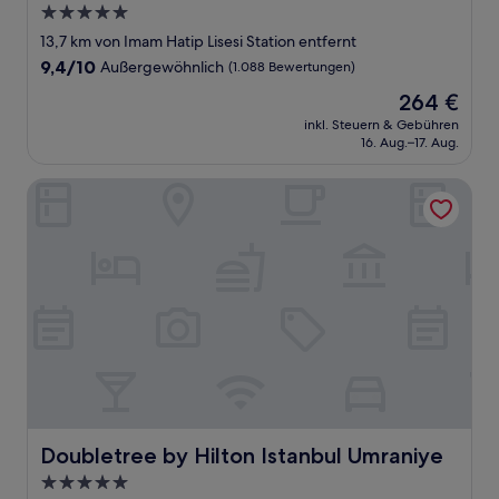
5.0-
Sterne-
13,7 km von Imam Hatip Lisesi Station entfernt
Unterkunft
9.4
9,4/10
Außergewöhnlich
(1.088 Bewertungen)
von
Der
264 €
10,
Preis
Außergewöhnlich,
inkl. Steuern & Gebühren
beträgt
16. Aug.–17. Aug.
(1.088
264 €
Bewertungen)
Doubletree by Hilton Istanbul Umraniye
Doubletree by Hilton Istanbul Umraniye
Doubletree by Hilton Istanbul Umraniye
5.0-