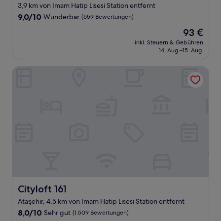
Sterne-
3,9 km von Imam Hatip Lisesi Station entfernt
Unterkunft
9.0
9,0/10
Wunderbar
(659 Bewertungen)
von
Der
93 €
10,
Preis
Wunderbar,
inkl. Steuern & Gebühren
beträgt
14. Aug.–15. Aug.
(659
93 €
Bewertungen)
Cityloft 161
Cityloft 161
Cityloft 161
Ataşehir, 4,5 km von Imam Hatip Lisesi Station entfernt
8.0
8,0/10
Sehr gut
(1.509 Bewertungen)
von