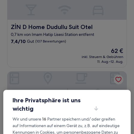
ZİN D Home Dudullu Suit Otel
ZİN D Home Dudullu Suit Otel
0,7 km von Imam Hatip Lisesi Station entfernt
7.4
7,4/10
Gut
(107 Bewertungen)
von
Der
62 €
10,
Preis
Gut,
inkl. Steuern & Gebühren
beträgt
11. Aug.–12. Aug.
(107
62 €
Bewertungen)
Swissotel The Bosphorus Istanbul
Ihre Privatsphäre ist uns
wichtig
Wir und unsere
16
Partner speichern und/ oder greifen
auf Informationen auf einem Gerät zu, z.B. auf eindeutige
Kennungen in Cookies, um personenbezogene Daten zu