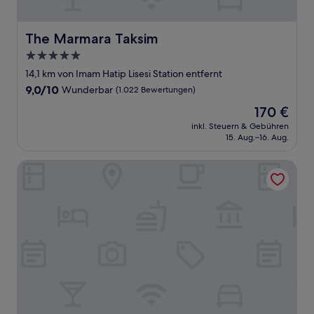
The Marmara Taksim
The Marmara Taksim
5.0-
Sterne-
14,1 km von Imam Hatip Lisesi Station entfernt
Unterkunft
9.0
9,0/10
Wunderbar
(1.022 Bewertungen)
von
Der
170 €
10,
Preis
Wunderbar,
inkl. Steuern & Gebühren
beträgt
15. Aug.–16. Aug.
(1.022
170 €
Bewertungen)
Doubletree by Hilton Istanbul Moda