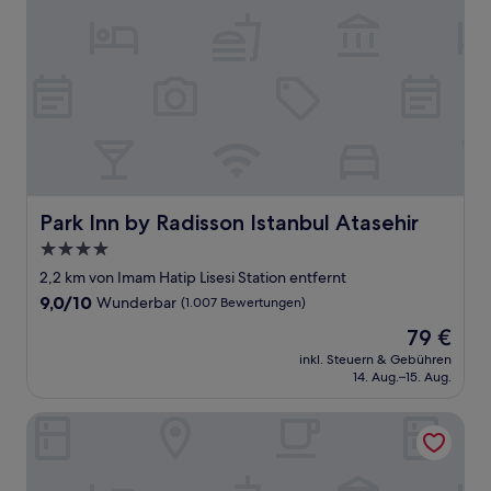
Park Inn by Radisson Istanbul Atasehir
Park Inn by Radisson Istanbul Atasehir
4.0-
Sterne-
2,2 km von Imam Hatip Lisesi Station entfernt
Unterkunft
9.0
9,0/10
Wunderbar
(1.007 Bewertungen)
von
Der
79 €
10,
Preis
Wunderbar,
inkl. Steuern & Gebühren
beträgt
14. Aug.–15. Aug.
(1.007
79 €
Bewertungen)
The Peninsula Istanbul