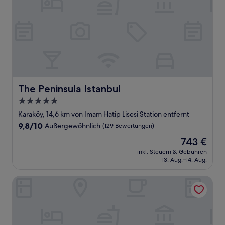
The Peninsula Istanbul
The Peninsula Istanbul
5.0-
Sterne-
Karaköy, 14,6 km von Imam Hatip Lisesi Station entfernt
Unterkunft
9.8
9,8/10
Außergewöhnlich
(129 Bewertungen)
von
Der
743 €
10,
Preis
Außergewöhnlich,
inkl. Steuern & Gebühren
beträgt
13. Aug.–14. Aug.
(129
743 €
Bewertungen)
Mercure Istanbul Umraniye