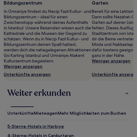
Bildungszentrum
Garten
gefunden
wurde.
In Ümraniye findest du Necip Fazıl Kultur- und
Bereit für eine Lektion 
Preise
Bildungszentrum – ideal für einen
Dann sollte Nezahat-Gö
und
Zwischenstopp während deines Aufenthalts
Garten auf deiner Liste 
Verfügbarkeiten
in Istanbul. Unsere Reisenden wissen auch die
fehlen. Dieses Ausflugsz
können
Kathedrale und die Museen der Gegend zu
Stadtzentrum von Istan
sich
schätzen. Wenn du in Necip Fazıl Kultur- und
dir die Beine vertreten
ändern.
Bildungszentrum deinen Spaß hattest,
Moda und Nakkastepe N
Es
werden dich die nahegelegenen Attraktionen
dafür bestens geeigne
können
Go Karting Istanbul und Umraniye Atakent
ganz in der Nähe.
zusätzliche
Kulturzentrum begeistern.
Weniger anzeigen
Bedingungen
Weniger anzeigen
gelten.
Unterkünfte anzeigen
Unterkünfte anzeige
Weiter erkunden
Unterkünfte
Mietwagen
Mehr Möglichkeiten zum Buchen
5-Sterne-Hotels in Harbiye
4-Sterne-Hotels in Cankurtaran