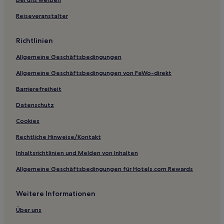
Familien in Şehit Muhtar
Reiseveranstalter
Hotels mit Küchenzeile in Şehit Muhtar
Richtlinien
Familien in Esentepe
Allgemeine Geschäftsbedingungen
Hotels mit inbegriffenem Frühstück nahe Abdi İpekçi
Straße
Allgemeine Geschäftsbedingungen von FeWo-direkt
Business in Kartal
Barrierefreiheit
Hotels mit Parkplatz in Kartal
Datenschutz
Haustierfreundliche in Fatih
Cookies
Hotels mit inbegriffenem Frühstück in Fatih
Rechtliche Hinweise/Kontakt
Familien in Fatih
Inhaltsrichtlinien und Melden von Inhalten
Business in Istanbul
Allgemeine Geschäftsbedingungen für Hotels.com Rewards
Hotels mit Parkplatz in Istanbul
Familien in Istanbul
Weitere Informationen
Haustierfreundliche in Istanbul
Über uns
Familien in Istanbul