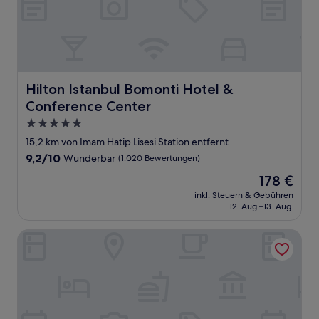
Hilton Istanbul Bomonti Hotel & Conference Center
Hilton Istanbul Bomonti Hotel &
Conference Center
5.0-
Sterne-
15,2 km von Imam Hatip Lisesi Station entfernt
Unterkunft
9.2
9,2/10
Wunderbar
(1.020 Bewertungen)
von
Der
178 €
10,
Preis
Wunderbar,
inkl. Steuern & Gebühren
beträgt
12. Aug.–13. Aug.
(1.020
178 €
Bewertungen)
Residence Inn by Marriott Istanbul Atasehir