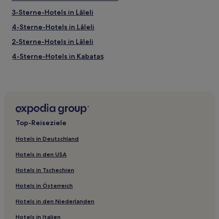
3-Sterne-Hotels in Lâleli
4-Sterne-Hotels in Lâleli
2-Sterne-Hotels in Lâleli
4-Sterne-Hotels in Kabataş
2-Sterne-Hotels in Eminönü
5-Sterne-Hotels in Goldenes Horn Park
3-Sterne-Hotels in Cağaloğlu
Villen in Istanbul
Top-Reiseziele
Aparthotels in Istanbul
Hotels in Deutschland
Hostels in Istanbul
Hotels in den USA
Ferienwohnungen in Istanbul
Hotels in Tschechien
Aparthotels in Kabataş
Hotels in Österreich
Ferienwohnungen in Şehit Muhtar
Hotels in den Niederlanden
Aparthotels in Şehit Muhtar
B&B in Goldenes Horn Park
Hotels in Italien