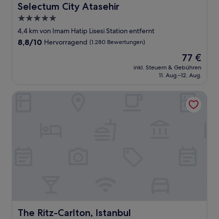
Selectum City Atasehir
Selectum City Atasehir
5.0-
Sterne-
4,4 km von Imam Hatip Lisesi Station entfernt
Unterkunft
8.8
8,8/10
Hervorragend
(1.280 Bewertungen)
von
Der
77 €
10,
Preis
Hervorragend,
inkl. Steuern & Gebühren
beträgt
11. Aug.–12. Aug.
(1.280
77 €
Bewertungen)
The Ritz-Carlton, Istanbul
The Ritz-Carlton, Istanbul
The Ritz-Carlton, Istanbul