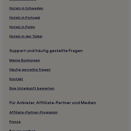
Hostels in Cankurtaran
Hotels in Schweden
Ferienwohnungen in Abdi İpekçi Straße
Hotels in Portugal
Ferienwohnungen in Bağdat Caddesi
Hotels in Polen
Familien in Balıkesir
Hotels in der Türkei
Familien in Prinzeninseln
Support und häufig gestellte Fragen
Haustierfreundliche in Prinzeninseln
Hotels mit Parkplatz in Moda
Meine Buchungen
Hotels mit inbegriffenem Frühstück in Moda
Häufig gestellte Fragen
Business in Moda
Kontakt
Hotels mit Parkplatz in Gayrettepe
Eine Unterkunft bewerten
Business in Gayrettepe
Für Anbieter, Affliliate-Partner und Medien
Hotels mit Parkplatz in Altunizade
Affiliate-Partner-Programm
Familien in Fulya
Hotels mit Parkplatz in Fulya
Presse
Hotels mit inbegriffenem Frühstück in Şehit Muhtar
Bei uns werben