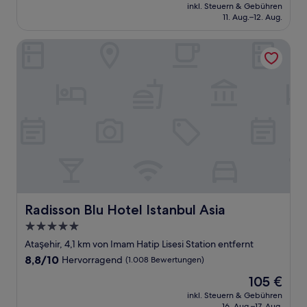
Preis
Gut,
inkl. Steuern & Gebühren
beträgt
11. Aug.–12. Aug.
(1.005
48 €
Bewertungen)
Radisson Blu Hotel Istanbul Asia
Radisson Blu Hotel Istanbul Asia
Radisson Blu Hotel Istanbul Asia
5.0-
Sterne-
Ataşehir, 4,1 km von Imam Hatip Lisesi Station entfernt
Unterkunft
8.8
8,8/10
Hervorragend
(1.008 Bewertungen)
von
Der
105 €
10,
Preis
Hervorragend,
inkl. Steuern & Gebühren
beträgt
16. Aug.–17. Aug.