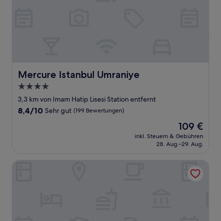
Mercure Istanbul Umraniye
Mercure Istanbul Umraniye
4.0-
Sterne-
3,3 km von Imam Hatip Lisesi Station entfernt
Unterkunft
8.4
8,4/10
Sehr gut
(199 Bewertungen)
von
Der
109 €
10,
Preis
Sehr
inkl. Steuern & Gebühren
beträgt
28. Aug.–29. Aug.
gut,
109 €
(199
Bewertungen)
Hilton Istanbul Bomonti Hotel & Conference Center