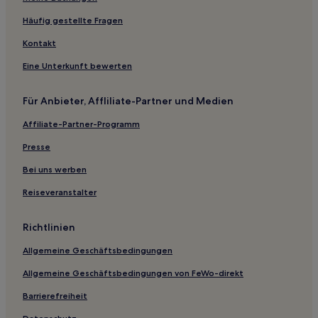
Eryaman Mahallesi: Hotels
Häufig gestellte Fragen
Ankara Hotels
Kontakt
Balgat Mahallesi: Hotels
Eine Unterkunft bewerten
Hotels nahe Station Anadolu
Für Anbieter, Affliliate-Partner und Medien
Hotels nahe Bahnhof Şehitler
Affiliate-Partner-Programm
Hotels nahe Göksu Park
Hotels nahe ASTI Station
Presse
Beştepe Mahallesi: Hotels
Bei uns werben
Hotels nahe Bahnhof Cebeci
Reiseveranstalter
Hotels nahe Cayyolu Station
Richtlinien
Hotels nahe Anıtkabir
Allgemeine Geschäftsbedingungen
Hotels nahe Cemre Parkı
Allgemeine Geschäftsbedingungen von FeWo-direkt
Hotels nahe Başkent-Universität
Koru Mahallesi: Hotels
Barrierefreiheit