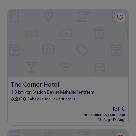
The Corner Hotel
The Corner Hotel
The Corner Hotel
3,3 km von Station Devlet Mahallesi entfernt
8.2
8,2/10
Sehr gut
(63 Bewertungen)
von
Der
131 €
10,
Preis
Sehr
inkl. Steuern & Gebühren
beträgt
18. Aug.–19. Aug.
gut,
131 €
(63
Bewertungen)
Ankara Atlantik Otel