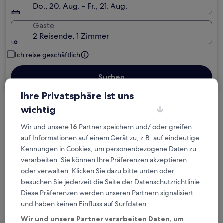
Do., 20. Aug. - Fr., 21. Aug.
Gäste
2 Reisende, 1 Zimmer
Ich reise geschäftlich
Suchen
Ihre Privatsphäre ist uns
wichtig
Kostenlose Stornierung bei
Planänderungen
Wir und unsere
16
Partner speichern und/ oder greifen
auf Informationen auf einem Gerät zu, z.B. auf eindeutige
Kennungen in Cookies, um personenbezogene Daten zu
Verdiene Prämien für jede
verarbeiten. Sie können Ihre Präferenzen akzeptieren
wahrgenommene Übernachtung
oder verwalten. Klicken Sie dazu bitte unten oder
besuchen Sie jederzeit die Seite der Datenschutzrichtlinie.
Mehr sparen mit Preisen für Mitglieder
Diese Präferenzen werden unseren Partnern signalisiert
und haben keinen Einfluss auf Surfdaten.
Wir und unsere Partner verarbeiten Daten, um