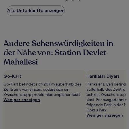
niedrigste
Preis
Alle Unterkünfte anzeigen
pro
Nacht,
der
in
den
letzten
Andere Sehenswürdigkeiten in
24 Stunden
für
der Nähe von: Station Devlet
einen
Aufenthalt
Mahallesi
mit
1 Übernachtung
von
Go-Kart
Harikalar Diyari
2 Erwachsenen
gefunden
Go-Kart befindet sich 20 km außerhalb des
Harikalar Diyari befinde
wurde.
Zentrums von Sincan, sodass sich ein
außerhalb des Zentrums
Preise
Zwischenstopp problemlos einplanen lässt.
sich ein Zwischenstopp
und
Weniger anzeigen
lässt. Für ausgedehnte 
Verfügbarkeiten
folgende Park in der N
können
Göksu Park.
sich
Weniger anzeigen
ändern.
Es