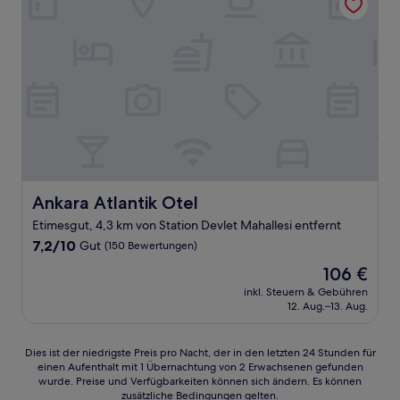
Ankara Atlantik Otel
Ankara Atlantik Otel
Etimesgut, 4,3 km von Station Devlet Mahallesi entfernt
7.2
7,2/10
Gut
(150 Bewertungen)
von
Der
106 €
10,
Preis
Gut,
inkl. Steuern & Gebühren
beträgt
12. Aug.–13. Aug.
(150
106 €
Bewertungen)
Dies
Dies ist der niedrigste Preis pro Nacht, der in den letzten 24 Stunden für
einen Aufenthalt mit 1 Übernachtung von 2 Erwachsenen gefunden
ist
wurde. Preise und Verfügbarkeiten können sich ändern. Es können
der
zusätzliche Bedingungen gelten.