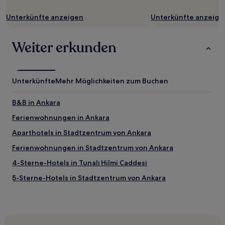
können
zusätzliche
Unterkünfte anzeigen
Unterkünfte anzeige
Bedingungen
gelten.
Weiter erkunden
Unterkünfte
Mehr Möglichkeiten zum Buchen
B&B in Ankara
Ferienwohnungen in Ankara
Aparthotels in Stadtzentrum von Ankara
Ferienwohnungen in Stadtzentrum von Ankara
4-Sterne-Hotels in Tunalı Hilmi Caddesi
5-Sterne-Hotels in Stadtzentrum von Ankara
Haustierfreundliche in Ankara
Familien in Ankara
Business in Beştepe Mahallesi