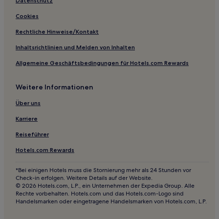
Hotels nahe Wanderfestival
Datenschutz
Hotels nahe Bahnhof Dutluk
Cookies
Hotels nahe Mustafa Ayaz Müzesi
Rechtliche Hinweise/Kontakt
Etimesgut: Hotels
Inhaltsrichtlinien und Melden von Inhalten
Hotels nahe Bahnhof Demetevler
Allgemeine Geschäftsbedingungen für Hotels.com Rewards
Hotels nahe Bahnhof Sincan
Weitere Informationen
Hotels nahe Kolej Station
Hotels nahe Bahnhof Yildirim
Über uns
Hotels nahe Gazi Bahnhof
Karriere
Hotels nahe Hava Bahnhof
Reiseführer
Hotels nahe Yenimahalle Station
Hotels.com Rewards
Hotels nahe MTG Paintball
*Bei einigen Hotels muss die Stornierung mehr als 24 Stunden vor
Check-in erfolgen. Weitere Details auf der Website.
© 2026 Hotels.com, L.P., ein Unternehmen der Expedia Group. Alle
Rechte vorbehalten. Hotels.com und das Hotels.com-Logo sind
Handelsmarken oder eingetragene Handelsmarken von Hotels.com, L.P.