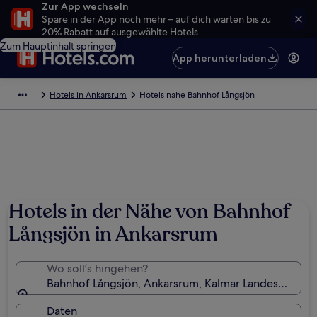
Zur App wechseln
Spare in der App noch mehr – auf dich warten bis zu
20% Rabatt auf ausgewählte Hotels.
Zum Hauptinhalt springen
App herunterladen
Hotels in Ankarsrum
Hotels nahe Bahnhof Långsjön
Hotels in der Nähe von Bahnhof
Långsjön in Ankarsrum
Wo soll’s hingehen?
Bahnhof Långsjön, Ankarsrum, Kalmar Landesbezirk
Daten