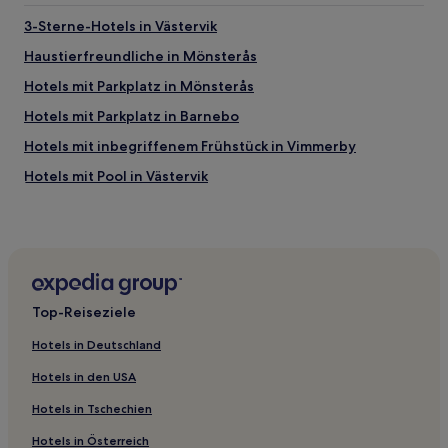
3-Sterne-Hotels in Västervik
Haustierfreundliche in Mönsterås
Hotels mit Parkplatz in Mönsterås
Hotels mit Parkplatz in Barnebo
Hotels mit inbegriffenem Frühstück in Vimmerby
Hotels mit Pool in Västervik
Haustierfreundliche in Västervik
Hotels mit Parkplatz in Västervik
Hotels mit inbegriffenem Frühstück in Peru-Lidhem
Haustierfreundliche in Borgholm
Top-Reiseziele
Vimmerby Hotels
Hotels in Deutschland
Hotels nahe St. Gertruden-Kirche
Hotels in den USA
Hotels nahe St. Petri-Kirche
Hotels in Tschechien
Rum Hotels
Hotels in Österreich
Barnebo Hotels