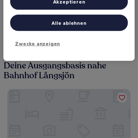
Akzeptieren
Überprüfe die Preise für diese Daten
Angeboten.
Liste der Partner (Lieferanten)
Heute
Morgen
Alle ablehnen
6. Aug. - 7. Aug.
7. Aug. - 8. Aug.
Dieses Wochenende
Nächstes Wochenende
7. Aug. - 9. Aug.
14. Aug. - 16. Aug.
Zwecke anzeigen
Empfohlene Unterkünfte
Preis (aufsteigend)
Ent
Deine Ausgangsbasis nahe
Bahnhof Långsjön
Långsjön Stugor & Camping