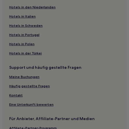
Hotels in den Niederlanden
Gemeinde Vimmerby: Hotels
Höslätt Hotels
Hotels in Italien
Gemeinde Mönsterås: Hotels
Hotels in Schweden
Hotels nahe Astrid Lindgrens Elternhaus
Hotels in Portugal
Falsterbo Hotels
Hotels in Polen
Gemeinde Västervik: Hotels
Hotels in der Türkei
Gemeinde Oskarshamn: Hotels
Support und häufig gestellte Fragen
Köpingsvik Hotels
Boda Sand Hotels
Meine Buchungen
Borgholm Hotels
Häufig gestellte Fragen
Gemeinde Hultsfred: Hotels
Kontakt
Gemeinde Borgholm: Hotels
Eine Unterkunft bewerten
Dramstorp Hotels
Für Anbieter, Affliliate-Partner und Medien
Hotels nahe Fährterminal Oskarshamn Gotland
Affiliate-Partner-Programm