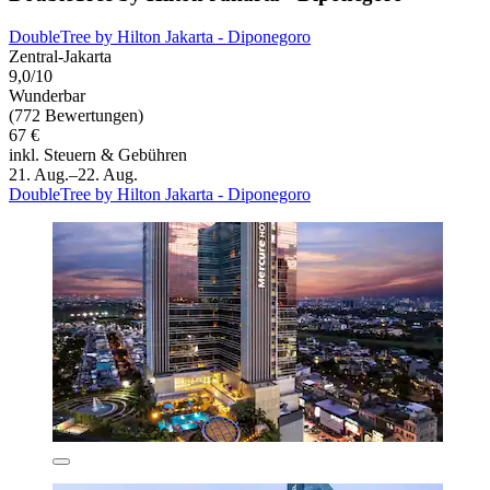
DoubleTree by Hilton Jakarta - Diponegoro
Zentral-Jakarta
9,0/10
Wunderbar
(772 Bewertungen)
67 €
inkl. Steuern & Gebühren
21. Aug.–22. Aug.
DoubleTree by Hilton Jakarta - Diponegoro