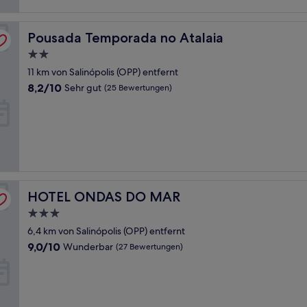
Pousada Temporada no Atalaia
Pousada Temporada no Atalaia
2.0-
Sterne-
11 km von Salinópolis (OPP) entfernt
Unterkunft
8.2
8,2/10
Sehr gut
(25 Bewertungen)
von
10,
Sehr
gut,
(25
Bewertungen)
HOTEL ONDAS DO MAR
HOTEL ONDAS DO MAR
3.0-
Sterne-
6,4 km von Salinópolis (OPP) entfernt
Unterkunft
9.0
9,0/10
Wunderbar
(27 Bewertungen)
von
10,
Wunderbar,
(27