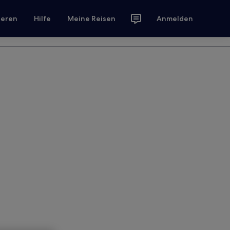
ieren
Hilfe
Meine Reisen
Anmelden