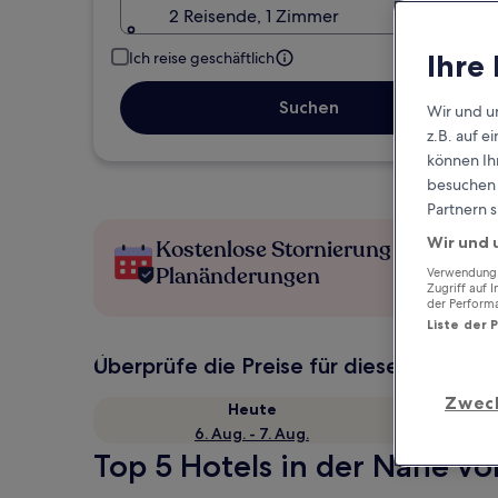
2 Reisende, 1 Zimmer
Ihre
Ich reise geschäftlich
Suchen
Wir und u
z.B. auf 
können Ihr
besuchen S
Partnern s
Wir und 
Kostenlose Stornierung bei
Planänderungen
Verwendung g
Zugriff auf 
der Perform
Liste der 
Überprüfe die Preise für diese Daten
Zwec
Heute
6. Aug. - 7. Aug.
Top 5 Hotels in der Nähe von