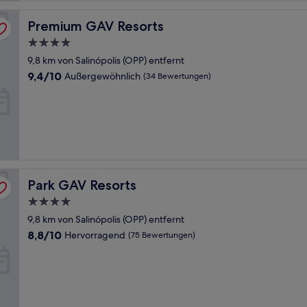
Premium GAV Resorts
Premium GAV Resorts
4.0-
Sterne-
9,8 km von Salinópolis (OPP) entfernt
Unterkunft
9.4
9,4/10
Außergewöhnlich
(34 Bewertungen)
von
10,
Außergewöhnlich,
(34
Bewertungen)
Park GAV Resorts
Park GAV Resorts
4.0-
Sterne-
9,8 km von Salinópolis (OPP) entfernt
Unterkunft
8.8
8,8/10
Hervorragend
(75 Bewertungen)
von
10,
Hervorragend,
(75
Bewertungen)