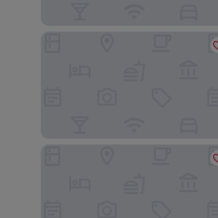
Premium GAV Resorts
Hotel Salinopolis e Kitepoint