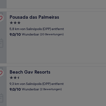
Bewertungen)
Pousada das Palmeiras
Pousada das Palmeiras
3.0-
Sterne-
5,8 km von Salinópolis (OPP) entfernt
Unterkunft
9.0
9,0/10
Wunderbar
(20 Bewertungen)
von
10,
Wunderbar,
(20
Bewertungen)
Beach Gav Resorts
Beach Gav Resorts
2.5-
Sterne-
9,3 km von Salinópolis (OPP) entfernt
Unterkunft
9.0
9,0/10
Wunderbar
(2 Bewertungen)
von
10,
Wunderbar,
(2