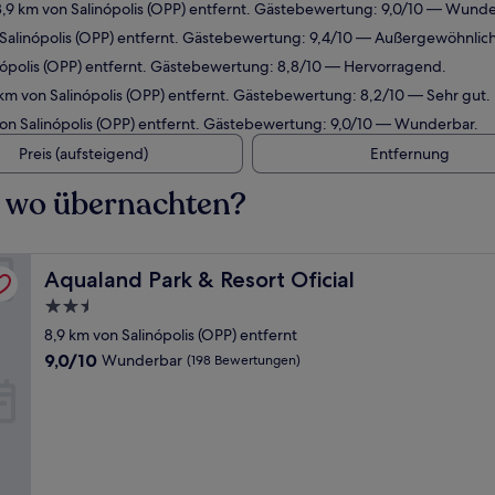
,9 km von Salinópolis (OPP) entfernt. Gästebewertung: 9,0/10 — Wunde
Salinópolis (OPP) entfernt. Gästebewertung: 9,4/10 — Außergewöhnlich
nópolis (OPP) entfernt. Gästebewertung: 8,8/10 — Hervorragend.
km von Salinópolis (OPP) entfernt. Gästebewertung: 8,2/10 — Sehr gut.
on Salinópolis (OPP) entfernt. Gästebewertung: 9,0/10 — Wunderbar.
Preis (aufsteigend)
Entfernung
 – wo übernachten?
Aqualand Park & Resort Oficial
Aqualand Park & Resort Oficial
2.5-
Sterne-
8,9 km von Salinópolis (OPP) entfernt
Unterkunft
9.0
9,0/10
Wunderbar
(198 Bewertungen)
von
10,
Wunderbar,
(198
Bewertungen)