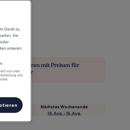
em Gerät zu,
eiten. Sie
 oder
rden unseren
n:
Mehr sparen mit Preisen für
Mitglieder
chern von oder
rbeleistung und
boten.
ptieren
Nächstes Wochenende
14. Aug. - 16. Aug.