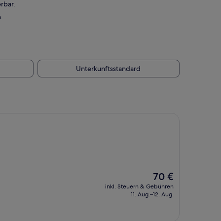
rbar.
.
Unterkunftsstandard
Der
70 €
Preis
inkl. Steuern & Gebühren
beträgt
11. Aug.–12. Aug.
70 €