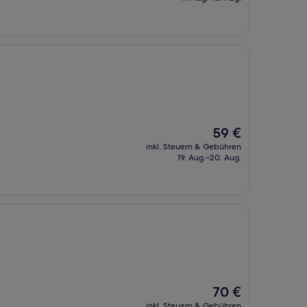
61 €
Der
59 €
Preis
inkl. Steuern & Gebühren
beträgt
19. Aug.–20. Aug.
59 €
Der
70 €
Preis
inkl. Steuern & Gebühren