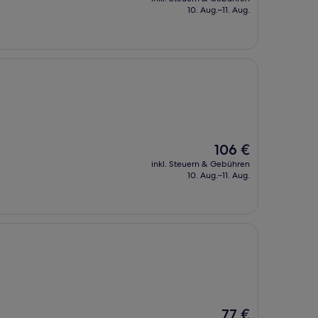
beträgt
10. Aug.–11. Aug.
70 €
Der
106 €
Preis
inkl. Steuern & Gebühren
beträgt
10. Aug.–11. Aug.
106 €
Der
77 €