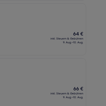
Der
64 €
Preis
inkl. Steuern & Gebühren
beträgt
9. Aug.–10. Aug.
64 €
Der
66 €
Preis
inkl. Steuern & Gebühren
beträgt
9. Aug.–10. Aug.
66 €