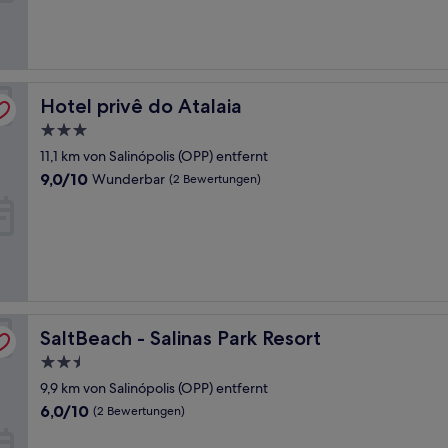
gut,
(13
Bewertungen)
Hotel privê do Atalaia
Hotel privê do Atalaia
3.0-
Sterne-
11,1 km von Salinópolis (OPP) entfernt
Unterkunft
9.0
9,0/10
Wunderbar
(2 Bewertungen)
von
10,
Wunderbar,
(2
Bewertungen)
SaltBeach - Salinas Park Resort
SaltBeach - Salinas Park Resort
2.5-
Sterne-
9,9 km von Salinópolis (OPP) entfernt
Unterkunft
6.0
6,0/10
(2 Bewertungen)
von
10,