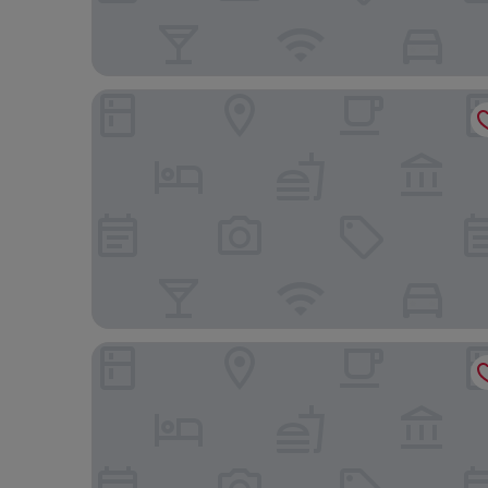
Hotel privê do Atalaia
SaltBeach - Salinas Park Resort