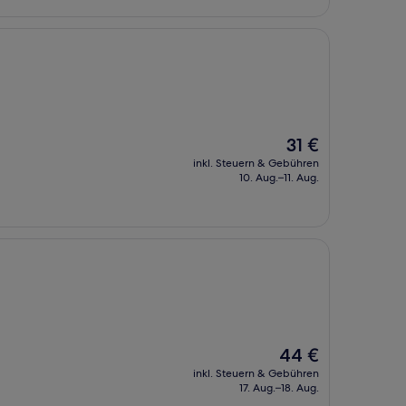
Der
31 €
Preis
inkl. Steuern & Gebühren
beträgt
10. Aug.–11. Aug.
31 €
Der
44 €
Preis
inkl. Steuern & Gebühren
beträgt
17. Aug.–18. Aug.
44 €