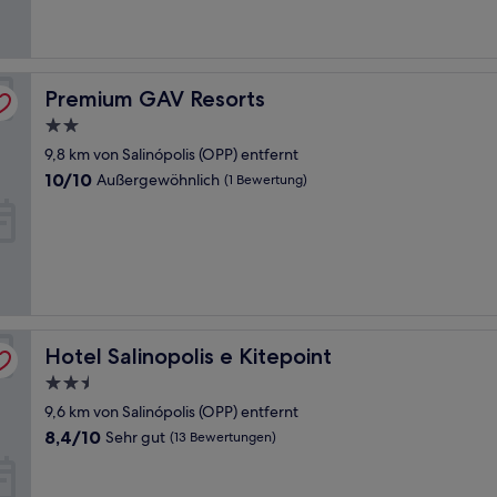
Bewertungen)
Premium GAV Resorts
Premium GAV Resorts
2.0-
Sterne-
9,8 km von Salinópolis (OPP) entfernt
Unterkunft
10.0
10/10
Außergewöhnlich
(1 Bewertung)
von
10,
Außergewöhnlich,
(1
Bewertung)
Hotel Salinopolis e Kitepoint
Hotel Salinopolis e Kitepoint
2.5-
Sterne-
9,6 km von Salinópolis (OPP) entfernt
Unterkunft
8.4
8,4/10
Sehr gut
(13 Bewertungen)
von
10,
Sehr