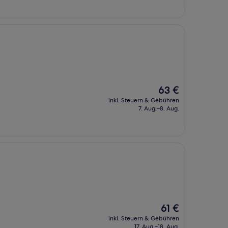
Der
63 €
Preis
inkl. Steuern & Gebühren
beträgt
7. Aug.–8. Aug.
63 €
Der
61 €
Preis
inkl. Steuern & Gebühren
beträgt
17. Aug.–18. Aug.