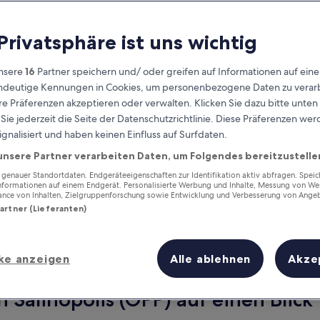
 Privatsphäre ist uns wichtig
nsere
16
Partner speichern und/ oder greifen auf Informationen auf ein
eindeutige Kennungen in Cookies, um personenbezogene Daten zu verarb
e Präferenzen akzeptieren oder verwalten. Klicken Sie dazu bitte unten
ie jederzeit die Seite der Datenschutzrichtlinie. Diese Präferenzen we
ignalisiert und haben keinen Einfluss auf Surfdaten.
unsere Partner verarbeiten Daten, um Folgendes bereitzustelle
Verdiene Prämien für jede
wahrgenommene Übernachtung
enauer Standortdaten. Endgeräteeigenschaften zur Identifikation aktiv abfragen. Spei
Informationen auf einem Endgerät. Personalisierte Werbung und Inhalte, Messung von We
ance von Inhalten, Zielgruppenforschung sowie Entwicklung und Verbesserung von Ange
Partner (Lieferanten)
ke anzeigen
Alle ablehnen
Akze
Morgen
Dieses Wochenende
7. Aug. - 8. Aug.
7. Aug. - 9. Aug.
 Salinópolis (OPP) auf einen Blick