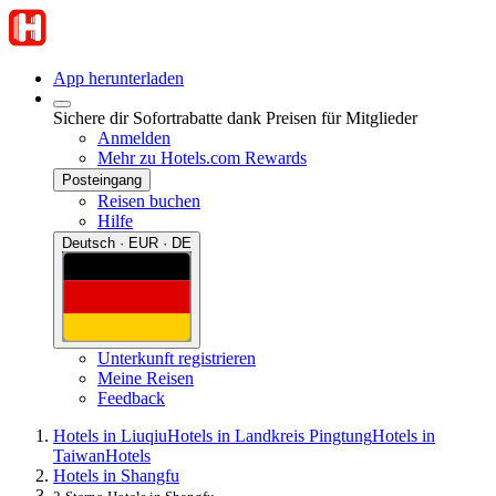
App herunterladen
Sichere dir Sofortrabatte dank Preisen für Mitglieder
Anmelden
Mehr zu Hotels.com Rewards
Posteingang
Reisen buchen
Hilfe
Deutsch · EUR · DE
Unterkunft registrieren
Meine Reisen
Feedback
Hotels in Liuqiu
Hotels in Landkreis Pingtung
Hotels in
Taiwan
Hotels
Hotels in Shangfu