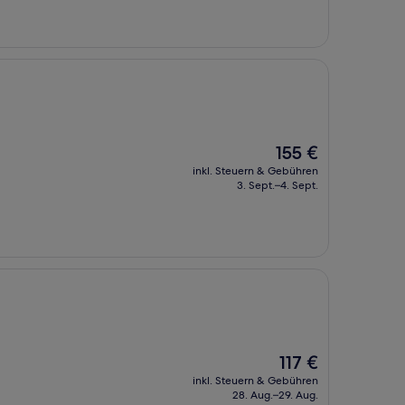
Der
155 €
Preis
inkl. Steuern & Gebühren
beträgt
3. Sept.–4. Sept.
155 €
Der
117 €
Preis
inkl. Steuern & Gebühren
beträgt
28. Aug.–29. Aug.