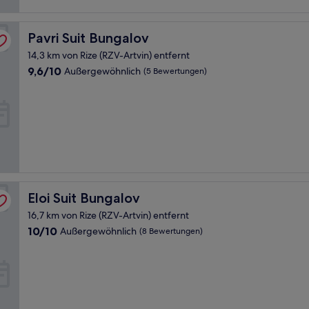
Pavri Suit Bungalov
Pavri Suit Bungalov
14,3 km von Rize (RZV-Artvin) entfernt
9.6
9,6/10
Außergewöhnlich
(5 Bewertungen)
von
10,
Außergewöhnlich,
(5
Bewertungen)
Eloi Suit Bungalov
Eloi Suit Bungalov
16,7 km von Rize (RZV-Artvin) entfernt
10.0
10/10
Außergewöhnlich
(8 Bewertungen)
von
10,
Außergewöhnlich,
(8
Bewertungen)