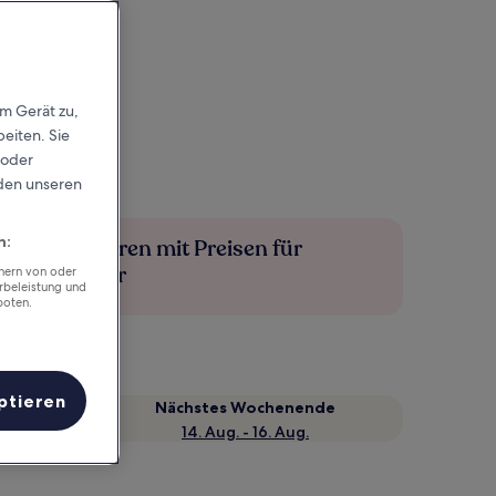
em Gerät zu,
eiten. Sie
 oder
rden unseren
n:
Mehr sparen mit Preisen für
Mitglieder
chern von oder
rbeleistung und
boten.
ptieren
Nächstes Wochenende
14. Aug. - 16. Aug.