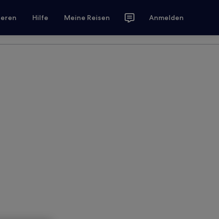
ieren
Hilfe
Meine Reisen
Anmelden