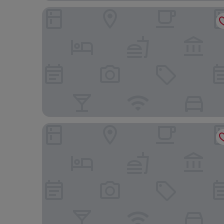
Elagza Dag Evleri
Pallas Suit