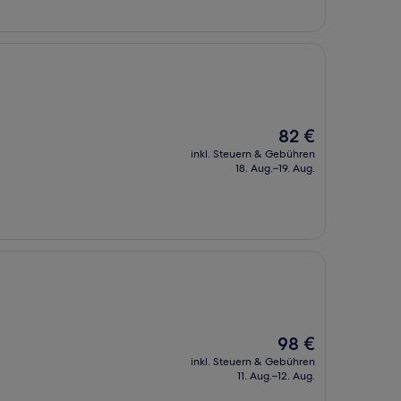
Der
82 €
Preis
inkl. Steuern & Gebühren
beträgt
18. Aug.–19. Aug.
82 €
Der
98 €
Preis
inkl. Steuern & Gebühren
beträgt
11. Aug.–12. Aug.
98 €