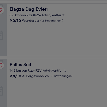
Elagza Dag Evleri
Elagza Dag Evleri
8,8 km von Rize (RZV-Artvin) entfernt
9.0
9,0/10
Wunderbar
(12 Bewertungen)
von
10,
Wunderbar,
(12
Bewertungen)
Pallas Suit
Pallas Suit
14,3 km von Rize (RZV-Artvin) entfernt
9.8
9,8/10
Außergewöhnlich
(21 Bewertungen)
von
10,
Außergewöhnlich,
(21
Bewertungen)