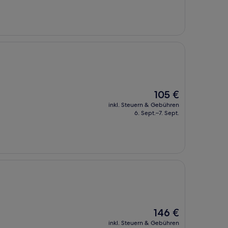
117 €
Der
105 €
Preis
inkl. Steuern & Gebühren
beträgt
6. Sept.–7. Sept.
105 €
Der
146 €
Preis
inkl. Steuern & Gebühren