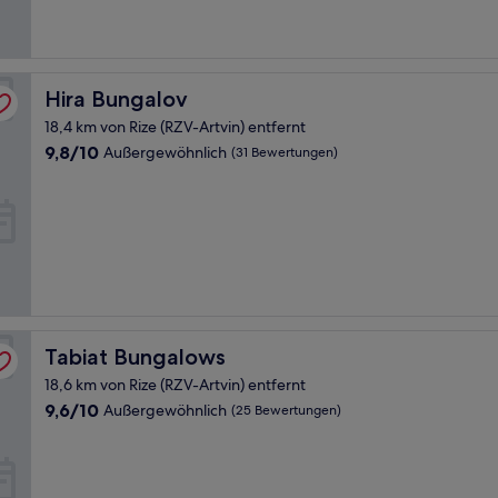
Hira Bungalov
Hira Bungalov
18,4 km von Rize (RZV-Artvin) entfernt
9.8
9,8/10
Außergewöhnlich
(31 Bewertungen)
von
10,
Außergewöhnlich,
(31
Bewertungen)
Tabiat Bungalows
Tabiat Bungalows
18,6 km von Rize (RZV-Artvin) entfernt
9.6
9,6/10
Außergewöhnlich
(25 Bewertungen)
von
10,
Außergewöhnlich,
(25