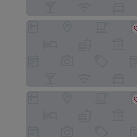
Hira Bungalov
Tabiat Bungalows