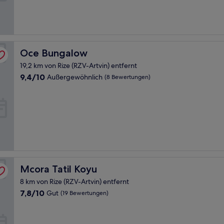
Bewertungen)
Oce Bungalow
Oce Bungalow
19,2 km von Rize (RZV-Artvin) entfernt
9.4
9,4/10
Außergewöhnlich
(8 Bewertungen)
von
10,
Außergewöhnlich,
(8
Bewertungen)
Mcora Tatil Koyu
Mcora Tatil Koyu
8 km von Rize (RZV-Artvin) entfernt
7.8
7,8/10
Gut
(19 Bewertungen)
von
10,
Gut,