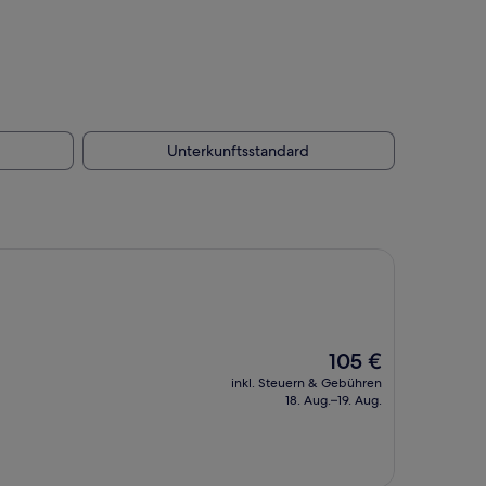
Unterkunftsstandard
Der
105 €
Preis
inkl. Steuern & Gebühren
beträgt
18. Aug.–19. Aug.
105 €