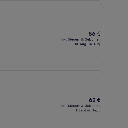
Der
86 €
Preis
inkl. Steuern & Gebühren
beträgt
13. Aug.–14. Aug.
86 €
Der
62 €
Preis
inkl. Steuern & Gebühren
beträgt
1. Sept.–2. Sept.
62 €