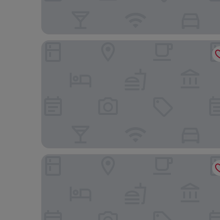
Oce Bungalow
Mcora Tatil Koyu