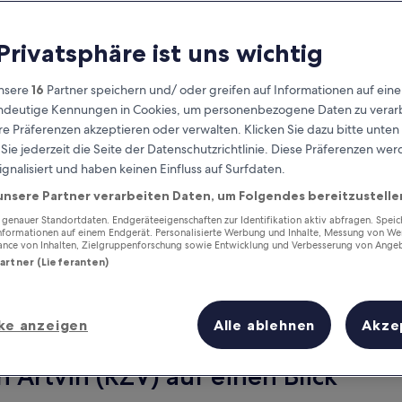
 Privatsphäre ist uns wichtig
nsere
16
Partner speichern und/ oder greifen auf Informationen auf ein
eindeutige Kennungen in Cookies, um personenbezogene Daten zu verarb
e Präferenzen akzeptieren oder verwalten. Klicken Sie dazu bitte unten
ie jederzeit die Seite der Datenschutzrichtlinie. Diese Präferenzen we
ignalisiert und haben keinen Einfluss auf Surfdaten.
unsere Partner verarbeiten Daten, um Folgendes bereitzustelle
Verdiene Prämien für jede
wahrgenommene Übernachtung
enauer Standortdaten. Endgeräteeigenschaften zur Identifikation aktiv abfragen. Spei
Informationen auf einem Endgerät. Personalisierte Werbung und Inhalte, Messung von We
ance von Inhalten, Zielgruppenforschung sowie Entwicklung und Verbesserung von Ange
Partner (Lieferanten)
ke anzeigen
Alle ablehnen
Akze
Morgen
Dieses Wochenende
8. Aug. - 9. Aug.
7. Aug. - 9. Aug.
 Artvin (RZV) auf einen Blick