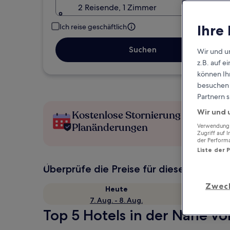
2 Reisende, 1 Zimmer
Ihre
Ich reise geschäftlich
Suchen
Wir und u
z.B. auf 
können Ihr
besuchen S
Partnern s
Wir und 
Kostenlose Stornierung bei
Planänderungen
Verwendung g
Zugriff auf 
der Perform
Liste der 
Überprüfe die Preise für diese Daten
Zwec
Heute
7. Aug. - 8. Aug.
Top 5 Hotels in der Nähe von