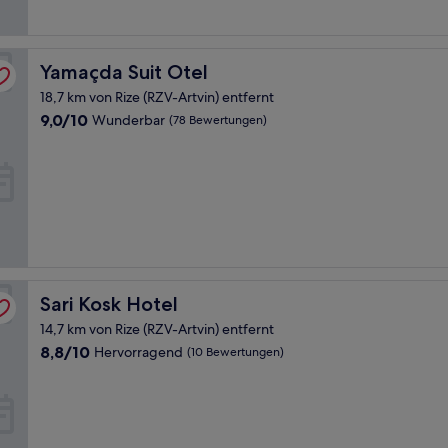
Yamaçda Suit Otel
Yamaçda Suit Otel
18,7 km von Rize (RZV-Artvin) entfernt
9.0
9,0/10
Wunderbar
(78 Bewertungen)
von
10,
Wunderbar,
(78
Bewertungen)
Sari Kosk Hotel
Sari Kosk Hotel
14,7 km von Rize (RZV-Artvin) entfernt
8.8
8,8/10
Hervorragend
(10 Bewertungen)
von
10,
Hervorragend,
(10
Bewertungen)