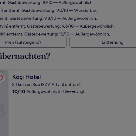
tfernt. Gästebewertung: 10/10 — Außergewöhnlich.
vin) entfernt. Gästebewertung: 9,0/10 — Wunderbar.
ntfernt. Gästebewertung: 9,8/10 — Außergewöhnlich.
Artvin) entfernt. Gästebewertung: 9,6/10 — Außergewöhnlich.
tvin) entfernt. Gästebewertung: 10/10 — Außergewöhnlich.
Preis (aufsteigend)
Entfernung
 übernachten?
Koçi Hotel
Koçi Hotel
2,1 km von Rize (RZV-Artvin) entfernt
10.0
10/10
Außergewöhnlich
(1 Bewertung)
von
10,
Außergewöhnlich,
(1
Bewertung)