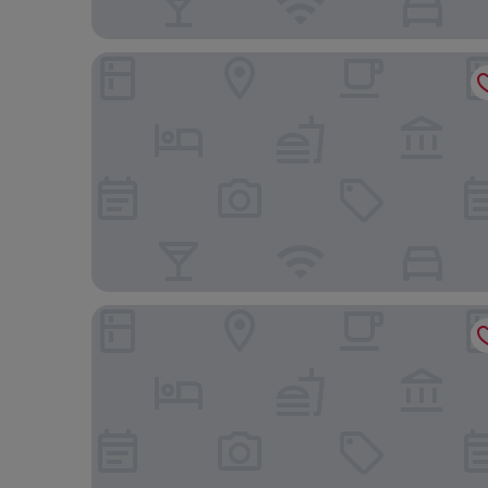
Yamaçda Suit Otel
Sari Kosk Hotel