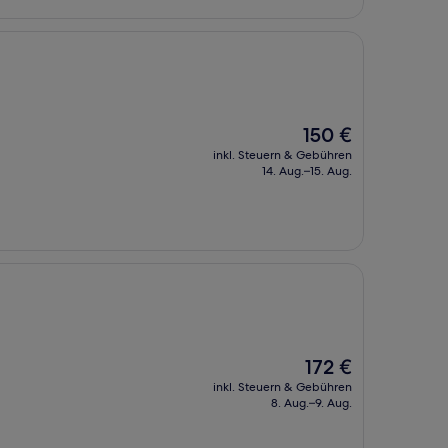
Der
150 €
Preis
inkl. Steuern & Gebühren
beträgt
14. Aug.–15. Aug.
150 €
Der
172 €
Preis
inkl. Steuern & Gebühren
beträgt
8. Aug.–9. Aug.
172 €