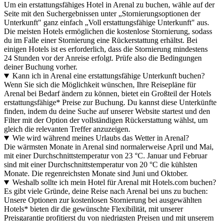
Um ein erstattungsfähiges Hotel in Arenal zu buchen, wähle auf der
Seite mit den Suchergebnissen unter „Stornierungsoptionen der
Unterkunft" ganz einfach „Voll erstattungsfähige Unterkunft" aus.
Die meisten Hotels ermöglichen die kostenlose Stornierung, sodass
du im Falle einer Stornierung eine Rückerstattung erhältst. Bei
einigen Hotels ist es erforderlich, dass die Stornierung mindestens
24 Stunden vor der Anreise erfolgt. Prüfe also die Bedingungen
deiner Buchung vorher.
Kann ich in Arenal eine erstattungsfähige Unterkunft buchen?
Wenn Sie sich die Möglichkeit wünschen, Ihre Reisepläne für
Arenal bei Bedarf ändern zu können, bietet ein Großteil der Hotels
erstattungsfähige* Preise zur Buchung. Du kannst diese Unterkünfte
finden, indem du deine Suche auf unserer Website startest und den
Filter mit der Option der vollständigen Rückerstattung wählst, um
gleich die relevanten Treffer anzuzeigen.
Wie wird während meines Urlaubs das Wetter in Arenal?
Die wärmsten Monate in Arenal sind normalerweise April und Mai,
mit einer Durchschnittstemperatur von 23 °C. Januar und Februar
sind mit einer Durchschnittstemperatur von 20 °C die kühlsten
Monate. Die regenreichsten Monate sind Juni und Oktober.
Weshalb sollte ich mein Hotel für Arenal mit Hotels.com buchen?
Es gibt viele Gründe, deine Reise nach Arenal bei uns zu buchen:
Unsere Optionen zur kostenlosen Stornierung bei ausgewählten
Hotels* bieten dir die gewünschte Flexibilität, mit unserer
Preisgarantie profitierst du von niedrigsten Preisen und mit unserem